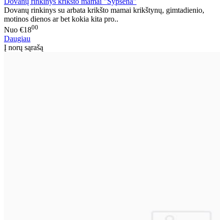
Dovanų rinkinys krikšto mamai "Šypsena"
Dovanų rinkinys su arbata krikšto mamai krikštynų, gimtadienio,
motinos dienos ar bet kokia kita pro..
00
Nuo
€18
Daugiau
Į norų sąrašą