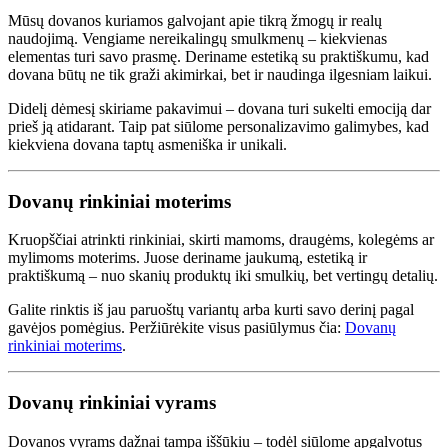
Mūsų dovanos kuriamos galvojant apie tikrą žmogų ir realų
naudojimą. Vengiame nereikalingų smulkmenų – kiekvienas
elementas turi savo prasmę. Deriname estetiką su praktiškumu, kad
dovana būtų ne tik graži akimirkai, bet ir naudinga ilgesniam laikui.
Didelį dėmesį skiriame pakavimui – dovana turi sukelti emociją dar
prieš ją atidarant. Taip pat siūlome personalizavimo galimybes, kad
kiekviena dovana taptų asmeniška ir unikali.
Dovanų rinkiniai moterims
Kruopščiai atrinkti rinkiniai, skirti mamoms, draugėms, kolegėms ar
mylimoms moterims. Juose deriname jaukumą, estetiką ir
praktiškumą – nuo skanių produktų iki smulkių, bet vertingų detalių.
Galite rinktis iš jau paruoštų variantų arba kurti savo derinį pagal
gavėjos pomėgius. Peržiūrėkite visus pasiūlymus čia:
Dovanų
rinkiniai moterims
.
Dovanų rinkiniai vyrams
Dovanos vyrams dažnai tampa iššūkiu – todėl siūlome apgalvotus