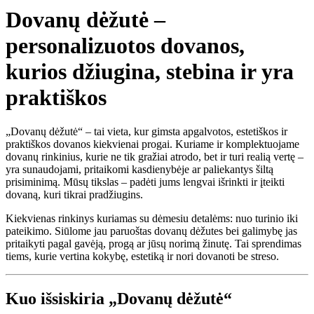
Dovanų dėžutė –
personalizuotos dovanos,
kurios džiugina, stebina ir yra
praktiškos
„Dovanų dėžutė“ – tai vieta, kur gimsta apgalvotos, estetiškos ir
praktiškos dovanos kiekvienai progai. Kuriame ir komplektuojame
dovanų rinkinius, kurie ne tik gražiai atrodo, bet ir turi realią vertę –
yra sunaudojami, pritaikomi kasdienybėje ar paliekantys šiltą
prisiminimą. Mūsų tikslas – padėti jums lengvai išrinkti ir įteikti
dovaną, kuri tikrai pradžiugins.
Kiekvienas rinkinys kuriamas su dėmesiu detalėms: nuo turinio iki
pateikimo. Siūlome jau paruoštas dovanų dėžutes bei galimybę jas
pritaikyti pagal gavėją, progą ar jūsų norimą žinutę. Tai sprendimas
tiems, kurie vertina kokybę, estetiką ir nori dovanoti be streso.
Kuo išsiskiria „Dovanų dėžutė“