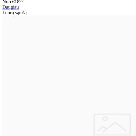
00
Nuo
€18
Daugiau
Į norų sąrašą