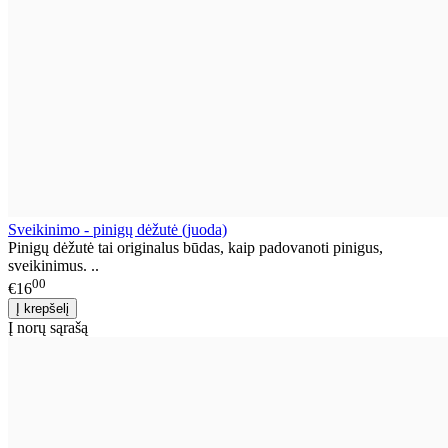
Sveikinimo - pinigų dėžutė (juoda)
Pinigų dėžutė tai originalus būdas, kaip padovanoti pinigus,
sveikinimus. ..
00
€16
Į norų sąrašą