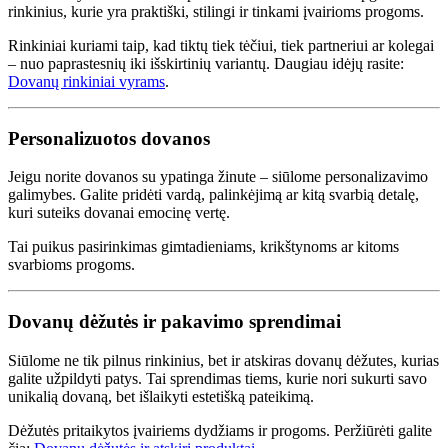
rinkinius, kurie yra praktiški, stilingi ir tinkami įvairioms progoms.
Rinkiniai kuriami taip, kad tiktų tiek tėčiui, tiek partneriui ar kolegai
– nuo paprastesnių iki išskirtinių variantų. Daugiau idėjų rasite:
Dovanų rinkiniai vyrams
.
Personalizuotos dovanos
Jeigu norite dovanos su ypatinga žinute – siūlome personalizavimo
galimybes. Galite pridėti vardą, palinkėjimą ar kitą svarbią detalę,
kuri suteiks dovanai emocinę vertę.
Tai puikus pasirinkimas gimtadieniams, krikštynoms ar kitoms
svarbioms progoms.
Dovanų dėžutės ir pakavimo sprendimai
Siūlome ne tik pilnus rinkinius, bet ir atskiras dovanų dėžutes, kurias
galite užpildyti patys. Tai sprendimas tiems, kurie nori sukurti savo
unikalią dovaną, bet išlaikyti estetišką pateikimą.
Dėžutės pritaikytos įvairiems dydžiams ir progoms. Peržiūrėti galite