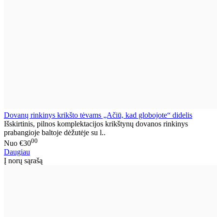
Dovanų rinkinys krikšto tėvams „Ačiū, kad globojote“ didelis
Išskirtinis, pilnos komplektacijos krikštynų dovanos rinkinys
prabangioje baltoje dėžutėje su l..
00
Nuo
€30
Daugiau
Į norų sąrašą