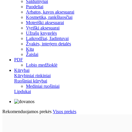
Saldumynai
Puodeliai
Arbatos, kavos aksesuarai
Kosmetika, rankšluosčiai
Moteriški aksesuarai
Vyriški aksesuarai
Užrašų knygelės
Laikrodžiai, žadintuvai
Žvakės, interjero detalės
Kita
Žaislai
PDF
Lobio medžioklė
Kūrybai
Kūrybiniai rinkiniai
Ruošiniai kūrybai
Mediniai ruošiniai
Lipdukai
Rekomenduojamos prekės
Visos prekės