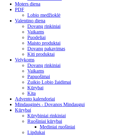
Moters diena
PDF
Lobio medžioklė
Valentino diena
Dovanų rinkiniai
Vaikams
Puodeliai
Maisto produktai
Dovanų pakavimas
Kiti produktai
Velykoms
Dovanų rinkiniai
Vaikams
Papuošimai
Zuikio Lobio žaidimai
Kūrybai
Kita
Advento kalendoriai
Mindauginės - Dovanos Mindaugui
Kūrybai
Kūrybiniai rinkiniai
Ruošiniai kūrybai
Mediniai ruošiniai
Lipdukai