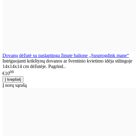
Dovanų dėžutė su paslaptinga žinute balione „Susprogdink mane“
Intriguojanti krikštynų dovanos ar šventinio kvietimo idėja stilingoje
14x14x14 cm dėžutėje. Pagrind..
00
€10
Į norų sąrašą