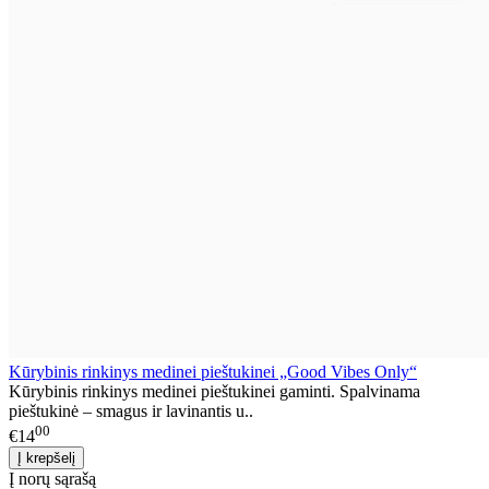
Kūrybinis rinkinys medinei pieštukinei „Good Vibes Only“
Kūrybinis rinkinys medinei pieštukinei gaminti. Spalvinama
pieštukinė – smagus ir lavinantis u..
00
€14
Į norų sąrašą