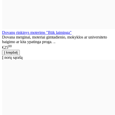
Dovanų rinkinys moterims "Būk laiminga"
Dovana merginai, moteriai gimtadienio, mokyklos ar universiteto
baigimo ar kita ypatinga proga. ..
00
€25
Į norų sąrašą