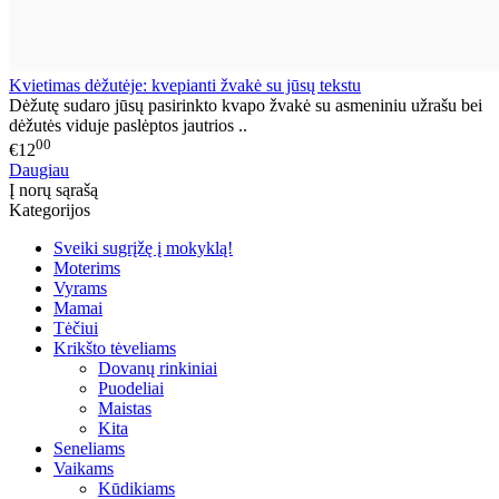
Kvietimas dėžutėje: kvepianti žvakė su jūsų tekstu
Dėžutę sudaro jūsų pasirinkto kvapo žvakė su asmeniniu užrašu bei
dėžutės viduje paslėptos jautrios ..
00
€12
Daugiau
Į norų sąrašą
Kategorijos
Sveiki sugrįžę į mokyklą!
Moterims
Vyrams
Mamai
Tėčiui
Krikšto tėveliams
Dovanų rinkiniai
Puodeliai
Maistas
Kita
Seneliams
Vaikams
Kūdikiams