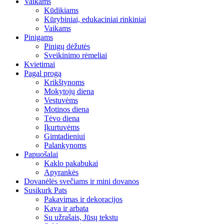
Vaikams
Kūdikiams
Kūrybiniai, edukaciniai rinkiniai
Vaikams
Pinigams
Pinigų dėžutės
Sveikinimo rėmeliai
Kvietimai
Pagal progą
Krikštynoms
Mokytojų diena
Vestuvėms
Motinos diena
Tėvo diena
Įkurtuvėms
Gimtadieniui
Palankynoms
Papuošalai
Kaklo pakabukai
Apyrankės
Dovanėlės svečiams ir mini dovanos
Susikurk Pats
Pakavimas ir dekoracijos
Kava ir arbata
Su užrašais, Jūsų tekstu