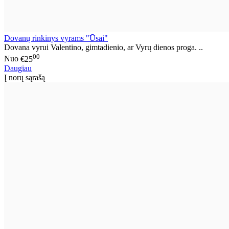
Dovanų rinkinys vyrams "Ūsai"
Dovana vyrui Valentino, gimtadienio, ar Vyrų dienos proga. ..
00
Nuo
€25
Daugiau
Į norų sąrašą