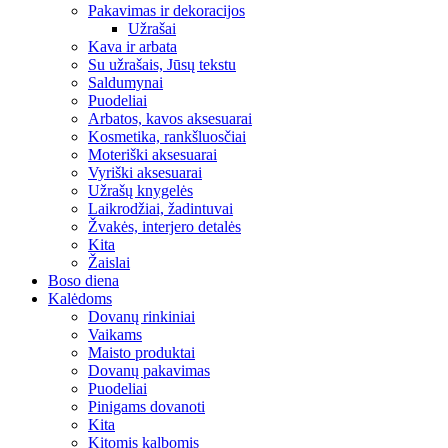
Pakavimas ir dekoracijos
Užrašai
Kava ir arbata
Su užrašais, Jūsų tekstu
Saldumynai
Puodeliai
Arbatos, kavos aksesuarai
Kosmetika, rankšluosčiai
Moteriški aksesuarai
Vyriški aksesuarai
Užrašų knygelės
Laikrodžiai, žadintuvai
Žvakės, interjero detalės
Kita
Žaislai
Boso diena
Kalėdoms
Dovanų rinkiniai
Vaikams
Maisto produktai
Dovanų pakavimas
Puodeliai
Pinigams dovanoti
Kita
Kitomis kalbomis