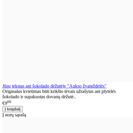
Jūsų tekstas ant šokolado dėžutėje "Aukso žvaigždelės"
Originalus kvietimas būti krikšto tėvais užrašytas ant plytelės
šokolado ir supakuotas dovanų dėžutė..
00
€9
Į norų sąrašą