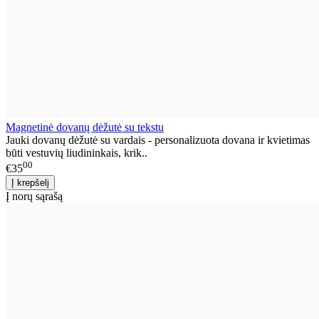
Magnetinė dovanų dėžutė su tekstu
Jauki dovanų dėžutė su vardais - personalizuota dovana ir kvietimas
būti vestuvių liudininkais, krik..
00
€35
Į norų sąrašą