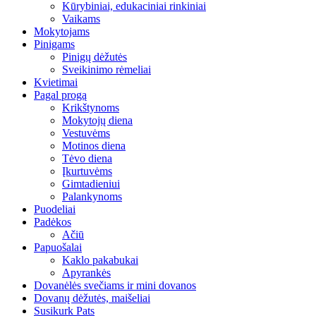
Kūrybiniai, edukaciniai rinkiniai
Vaikams
Mokytojams
Pinigams
Pinigų dėžutės
Sveikinimo rėmeliai
Kvietimai
Pagal progą
Krikštynoms
Mokytojų diena
Vestuvėms
Motinos diena
Tėvo diena
Įkurtuvėms
Gimtadieniui
Palankynoms
Puodeliai
Padėkos
Ačiū
Papuošalai
Kaklo pakabukai
Apyrankės
Dovanėlės svečiams ir mini dovanos
Dovanų dėžutės, maišeliai
Susikurk Pats