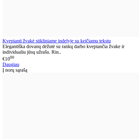
Kvepianti žvakė stikliniame indelyje su keičiamu tekstu
Elegantiška dovanų dėžutė su rankų darbo kvepiančia žvake ir
individualiu jūsų užrašu. Rin..
00
€10
Daugiau
Į norų sąrašą