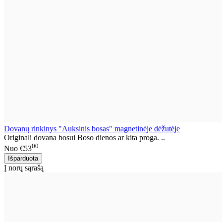
Dovanų rinkinys "Auksinis bosas" magnetinėje dėžutėje
Originali dovana bosui Boso dienos ar kita proga. ..
00
Nuo
€53
Į norų sąrašą