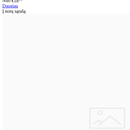
Nuo
€18
Daugiau
Į norų sąrašą