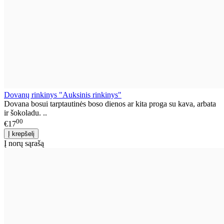
Dovanų rinkinys "Auksinis rinkinys"
Dovana bosui tarptautinės boso dienos ar kita proga su kava, arbata
ir šokoladu. ..
00
€17
Į norų sąrašą