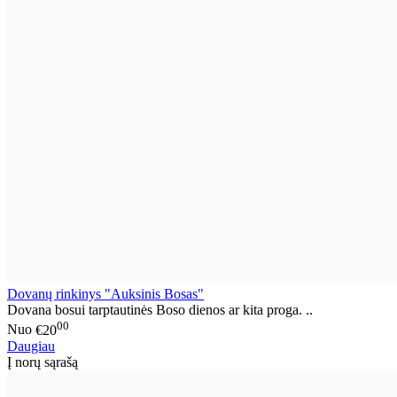
Dovanų rinkinys "Auksinis Bosas"
Dovana bosui tarptautinės Boso dienos ar kita proga. ..
00
Nuo
€20
Daugiau
Į norų sąrašą