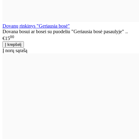
Dovanų rinkinys "Geriausia bosė"
Dovana bosui ar bosei su puodeliu "Geriausia bosė pasaulyje" ..
00
€15
Į norų sąrašą