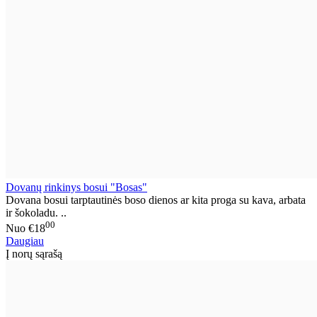
Dovanų rinkinys bosui "Bosas"
Dovana bosui tarptautinės boso dienos ar kita proga su kava, arbata
ir šokoladu. ..
00
Nuo
€18
Daugiau
Į norų sąrašą