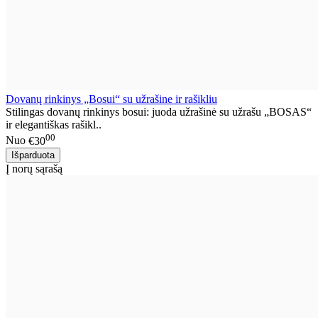
Dovanų rinkinys „Bosui“ su užrašine ir rašikliu
Stilingas dovanų rinkinys bosui: juoda užrašinė su užrašu „BOSAS“
ir elegantiškas rašikl..
00
Nuo
€30
Į norų sąrašą