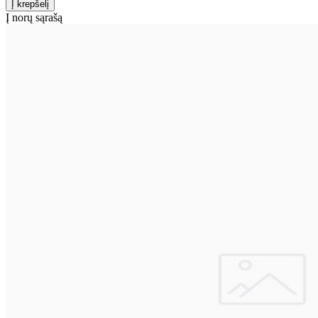
Į norų sąrašą