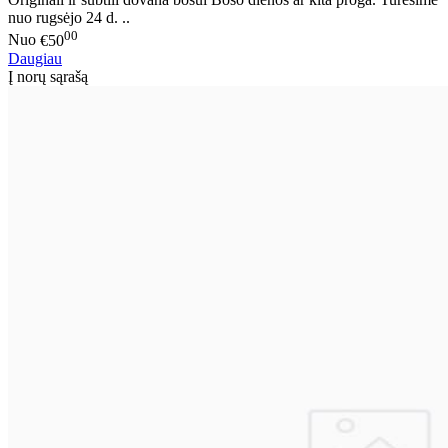
nuo rugsėjo 24 d. ..
00
Nuo
€50
Daugiau
Į norų sąrašą