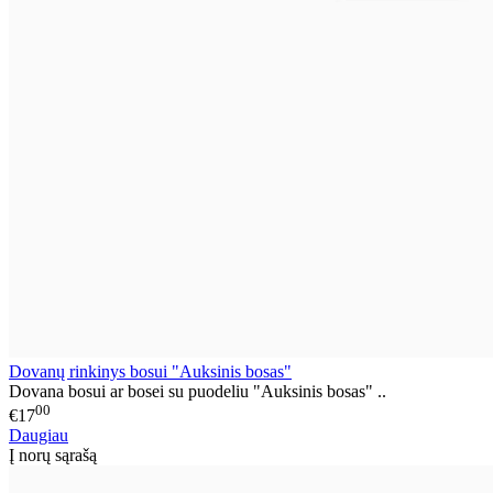
Dovanų rinkinys bosui "Auksinis bosas"
Dovana bosui ar bosei su puodeliu "Auksinis bosas" ..
00
€17
Daugiau
Į norų sąrašą