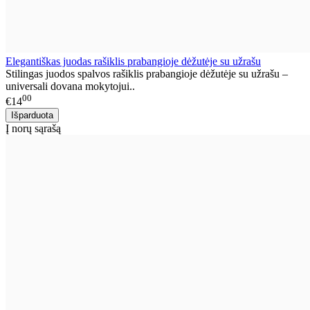
Elegantiškas juodas rašiklis prabangioje dėžutėje su užrašu
Stilingas juodos spalvos rašiklis prabangioje dėžutėje su užrašu –
universali dovana mokytojui..
00
€14
Į norų sąrašą