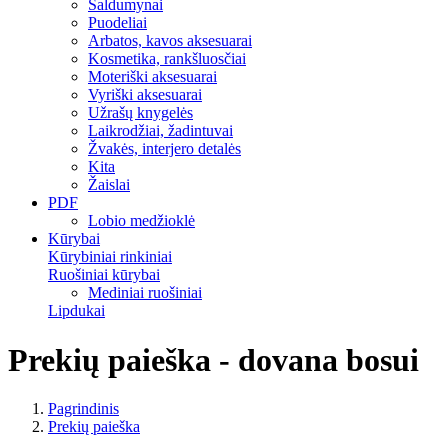
Saldumynai
Puodeliai
Arbatos, kavos aksesuarai
Kosmetika, rankšluosčiai
Moteriški aksesuarai
Vyriški aksesuarai
Užrašų knygelės
Laikrodžiai, žadintuvai
Žvakės, interjero detalės
Kita
Žaislai
PDF
Lobio medžioklė
Kūrybai
Kūrybiniai rinkiniai
Ruošiniai kūrybai
Mediniai ruošiniai
Lipdukai
Prekių paieška - dovana bosui
Pagrindinis
Prekių paieška