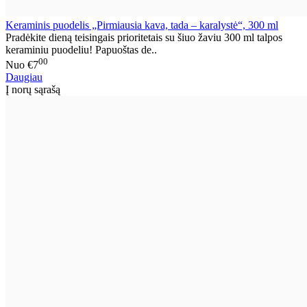
Keraminis puodelis „Pirmiausia kava, tada – karalystė“, 300 ml
Pradėkite dieną teisingais prioritetais su šiuo žaviu 300 ml talpos
keraminiu puodeliu! Papuoštas de..
00
Nuo
€7
Daugiau
Į norų sąrašą