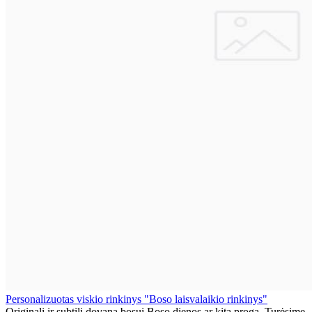
Personalizuotas viskio rinkinys "Boso laisvalaikio rinkinys"
Originali ir subtili dovana bosui Boso dienos ar kita proga. Turėsime