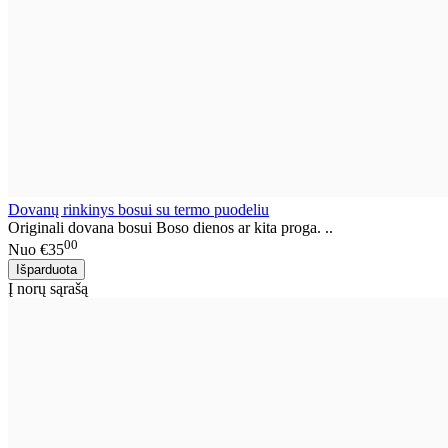
Dovanų rinkinys bosui su termo puodeliu
Originali dovana bosui Boso dienos ar kita proga. ..
00
Nuo
€35
Į norų sąrašą