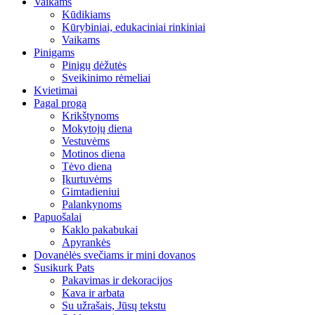
Vaikams
Kūdikiams
Kūrybiniai, edukaciniai rinkiniai
Vaikams
Pinigams
Pinigų dėžutės
Sveikinimo rėmeliai
Kvietimai
Pagal progą
Krikštynoms
Mokytojų diena
Vestuvėms
Motinos diena
Tėvo diena
Įkurtuvėms
Gimtadieniui
Palankynoms
Papuošalai
Kaklo pakabukai
Apyrankės
Dovanėlės svečiams ir mini dovanos
Susikurk Pats
Pakavimas ir dekoracijos
Kava ir arbata
Su užrašais, Jūsų tekstu