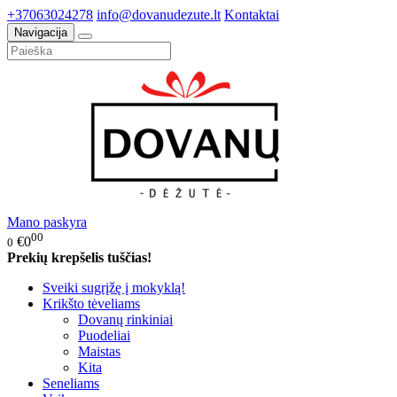
+37063024278
info@dovanudezute.lt
Kontaktai
Navigacija
Mano paskyra
00
€0
0
Prekių krepšelis tuščias!
Sveiki sugrįžę į mokyklą!
Krikšto tėveliams
Dovanų rinkiniai
Puodeliai
Maistas
Kita
Seneliams