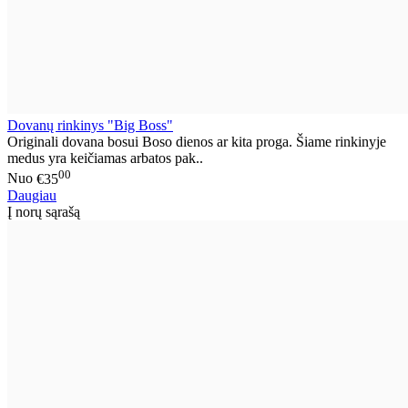
Dovanų rinkinys "Big Boss"
Originali dovana bosui Boso dienos ar kita proga. Šiame rinkinyje
medus yra keičiamas arbatos pak..
00
Nuo
€35
Daugiau
Į norų sąrašą