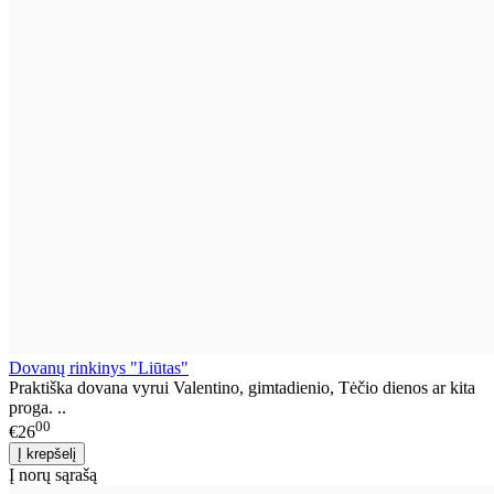
Dovanų rinkinys "Liūtas"
Praktiška dovana vyrui Valentino, gimtadienio, Tėčio dienos ar kita
proga. ..
00
€26
Į norų sąrašą