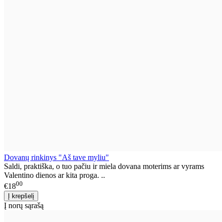
Dovanų rinkinys "Aš tave myliu"
Saldi, praktiška, o tuo pačiu ir miela dovana moterims ar vyrams
Valentino dienos ar kita proga. ..
00
€18
Į norų sąrašą