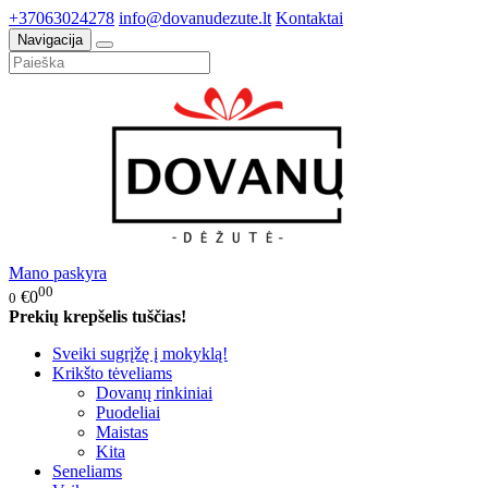
+37063024278
info@dovanudezute.lt
Kontaktai
Navigacija
Mano paskyra
00
€0
0
Prekių krepšelis tuščias!
Sveiki sugrįžę į mokyklą!
Krikšto tėveliams
Dovanų rinkiniai
Puodeliai
Maistas
Kita
Seneliams