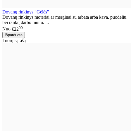
Dovanų rinkinys "Gėlės"
Dovanų rinkinys moteriai ar merginai su arbata arba kava, puodeliu,
bei rankų darbo muilu. ..
00
Nuo
€22
Į norų sąrašą