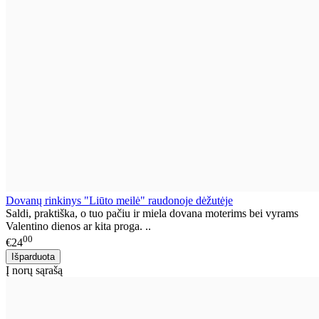
Dovanų rinkinys "Liūto meilė" raudonoje dėžutėje
Saldi, praktiška, o tuo pačiu ir miela dovana moterims bei vyrams
Valentino dienos ar kita proga. ..
00
€24
Į norų sąrašą