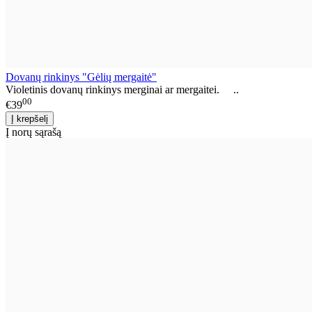
Dovanų rinkinys "Gėlių mergaitė"
Violetinis dovanų rinkinys merginai ar mergaitei. ..
00
€39
Į norų sąrašą