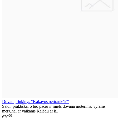
Dovanų rinkinys "Kakavos pertraukėlė"
Saldi, praktiška, o tuo pačiu ir miela dovana moterims, vyrams,
merginai ar vaikams Kalėdų ar k..
00
€20