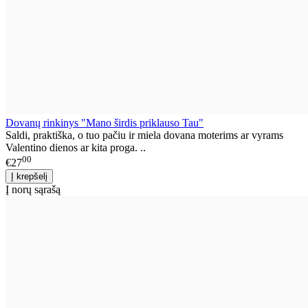
Dovanų rinkinys "Mano širdis priklauso Tau"
Saldi, praktiška, o tuo pačiu ir miela dovana moterims ar vyrams
Valentino dienos ar kita proga. ..
00
€27
Į norų sąrašą