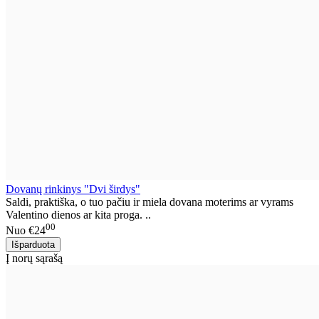
Dovanų rinkinys "Dvi širdys"
Saldi, praktiška, o tuo pačiu ir miela dovana moterims ar vyrams
Valentino dienos ar kita proga. ..
00
Nuo
€24
Į norų sąrašą