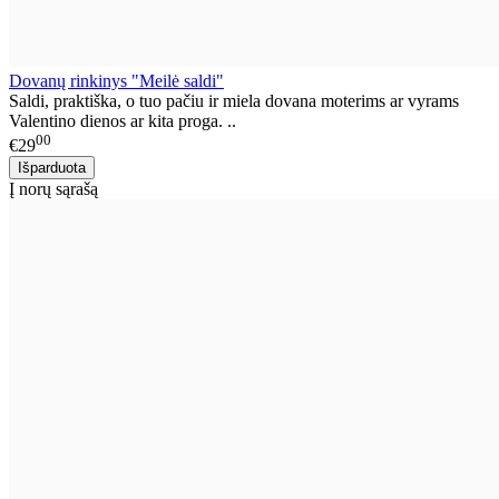
Dovanų rinkinys "Meilė saldi"
Saldi, praktiška, o tuo pačiu ir miela dovana moterims ar vyrams
Valentino dienos ar kita proga. ..
00
€29
Į norų sąrašą