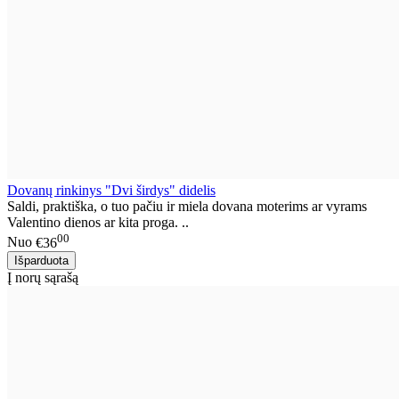
Dovanų rinkinys "Dvi širdys" didelis
Saldi, praktiška, o tuo pačiu ir miela dovana moterims ar vyrams
Valentino dienos ar kita proga. ..
00
Nuo
€36
Į norų sąrašą