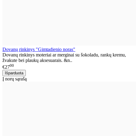
Dovanų rinkinys "Gimtadienio noras"
Dovanų rinkinys moteriai ar merginai su šokoladu, rankų kremu,
žvakute bei plaukų aksesuarais. &n..
00
€27
Į norų sąrašą