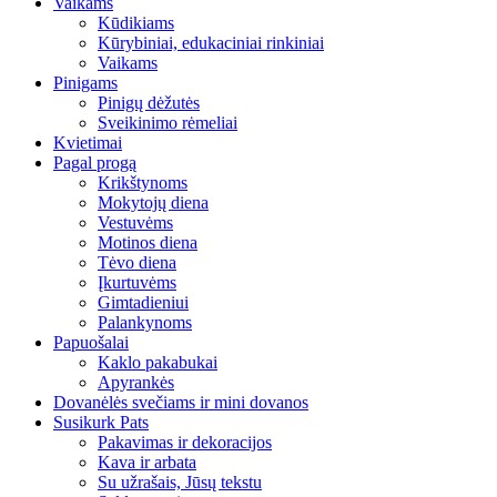
Vaikams
Kūdikiams
Kūrybiniai, edukaciniai rinkiniai
Vaikams
Pinigams
Pinigų dėžutės
Sveikinimo rėmeliai
Kvietimai
Pagal progą
Krikštynoms
Mokytojų diena
Vestuvėms
Motinos diena
Tėvo diena
Įkurtuvėms
Gimtadieniui
Palankynoms
Papuošalai
Kaklo pakabukai
Apyrankės
Dovanėlės svečiams ir mini dovanos
Susikurk Pats
Pakavimas ir dekoracijos
Kava ir arbata
Su užrašais, Jūsų tekstu