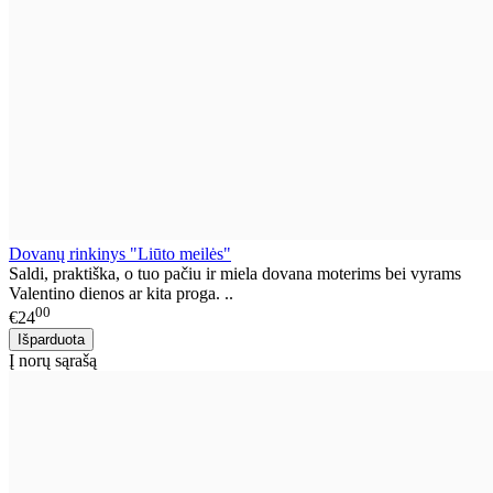
Dovanų rinkinys "Liūto meilės"
Saldi, praktiška, o tuo pačiu ir miela dovana moterims bei vyrams
Valentino dienos ar kita proga. ..
00
€24
Į norų sąrašą