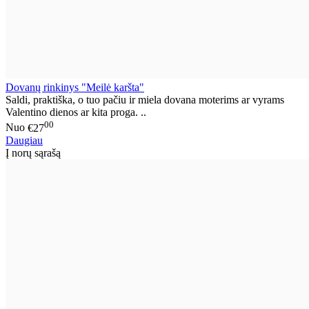
Dovanų rinkinys "Meilė karšta"
Saldi, praktiška, o tuo pačiu ir miela dovana moterims ar vyrams
Valentino dienos ar kita proga. ..
00
Nuo
€27
Daugiau
Į norų sąrašą