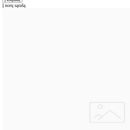
Į norų sąrašą