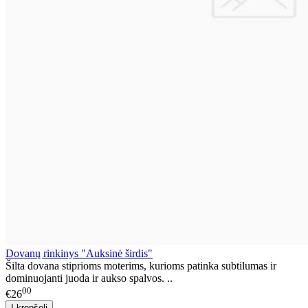
Dovanų rinkinys "Auksinė širdis"
Šilta dovana stiprioms moterims, kurioms patinka subtilumas ir
dominuojanti juoda ir aukso spalvos. ..
00
€26