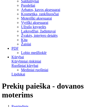
Saldumynai
Puodeliai
Arbatos, kavos aksesuarai
Kosmetika, rankšluosčiai
Moteriški aksesuarai
Vyriški aksesuarai
Užrašų knygelės
Laikrodžiai, žadintuvai
Žvakės, interjero detalės
Kita
Žaislai
PDF
Lobio medžioklė
Kūrybai
Kūrybiniai rinkiniai
Ruošiniai kūrybai
Mediniai ruošiniai
Lipdukai
Prekių paieška - dovanos
moterims
Pagrindinis