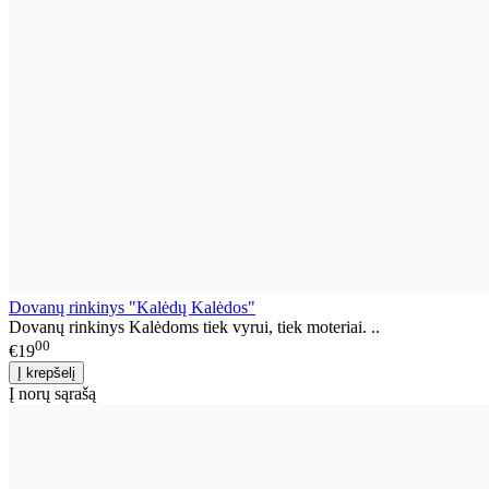
Dovanų rinkinys "Kalėdų Kalėdos"
Dovanų rinkinys Kalėdoms tiek vyrui, tiek moteriai. ..
00
€19
Į norų sąrašą