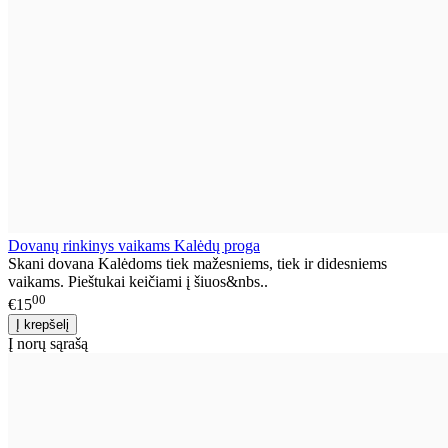
Dovanų rinkinys vaikams Kalėdų proga
Skani dovana Kalėdoms tiek mažesniems, tiek ir didesniems
vaikams. Pieštukai keičiami į šiuos&nbs..
00
€15
Į norų sąrašą