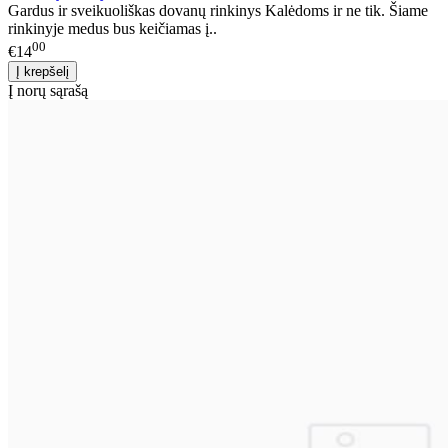
Gardus ir sveikuoliškas dovanų rinkinys Kalėdoms ir ne tik. Šiame
rinkinyje medus bus keičiamas į..
00
€14
Į norų sąrašą