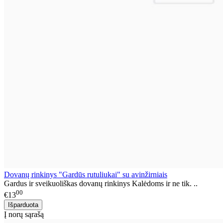
Dovanų rinkinys "Gardūs rutuliukai" su avinžirniais
Gardus ir sveikuoliškas dovanų rinkinys Kalėdoms ir ne tik. ..
00
€13
Į norų sąrašą