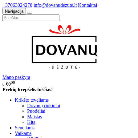
+37063024278
info@dovanudezute.lt
Kontaktai
Navigacija
Mano paskyra
00
€0
0
Prekių krepšelis tuščias!
Krikšto tėveliams
Dovanų rinkiniai
Puodeliai
Maistas
Kita
Seneliams
Vaikams