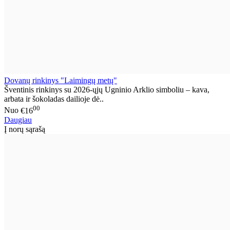
Dovanų rinkinys "Laimingų metų"
Šventinis rinkinys su 2026-ųjų Ugninio Arklio simboliu – kava,
arbata ir šokoladas dailioje dė..
00
Nuo
€16
Daugiau
Į norų sąrašą