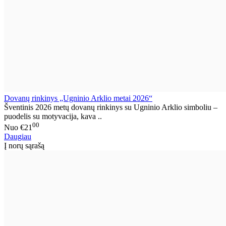
Dovanų rinkinys „Ugninio Arklio metai 2026“
Šventinis 2026 metų dovanų rinkinys su Ugninio Arklio simboliu –
puodelis su motyvacija, kava ..
00
Nuo
€21
Daugiau
Į norų sąrašą