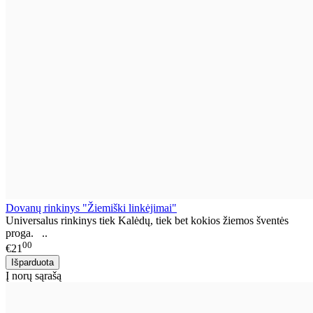
Dovanų rinkinys "Žiemiški linkėjimai"
Universalus rinkinys tiek Kalėdų, tiek bet kokios žiemos šventės
proga. ..
00
€21
Į norų sąrašą