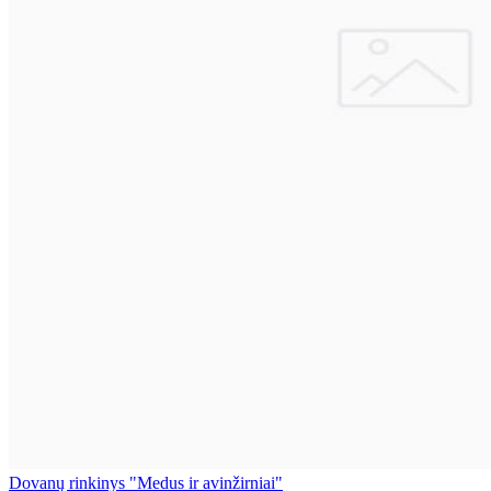
Dovanų rinkinys "Medus ir avinžirniai"