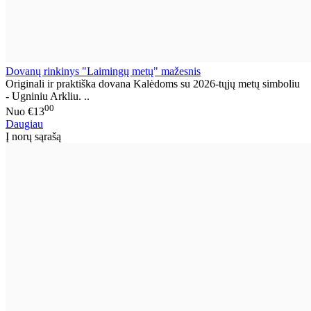
Dovanų rinkinys "Laimingų metų" mažesnis
Originali ir praktiška dovana Kalėdoms su 2026-tųjų metų simboliu
- Ugniniu Arkliu. ..
00
Nuo
€13
Daugiau
Į norų sąrašą