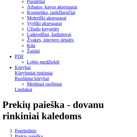
Puodeliai
Arbatos, kavos aksesuarai
Kosmetika, rankšluosčiai
Moteriški aksesuarai
Vyriški aksesuarai
Užrašų knygelės
Laikrodžiai, žadintuvai
Žvakės, interjero detalės
Kita
Žaislai
PDF
Lobio medžioklė
Kūrybai
Kūrybiniai rinkiniai
Ruošiniai kūrybai
Mediniai ruošiniai
Lipdukai
Prekių paieška - dovanu
rinkiniai kaledoms
Pagrindinis
Prekių paieška