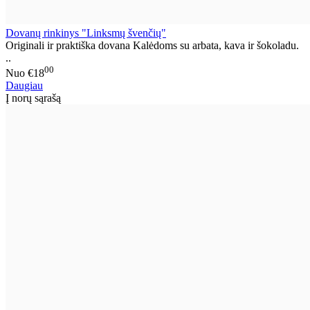
Dovanų rinkinys "Linksmų švenčių"
Originali ir praktiška dovana Kalėdoms su arbata, kava ir šokoladu.
..
00
Nuo
€18
Daugiau
Į norų sąrašą