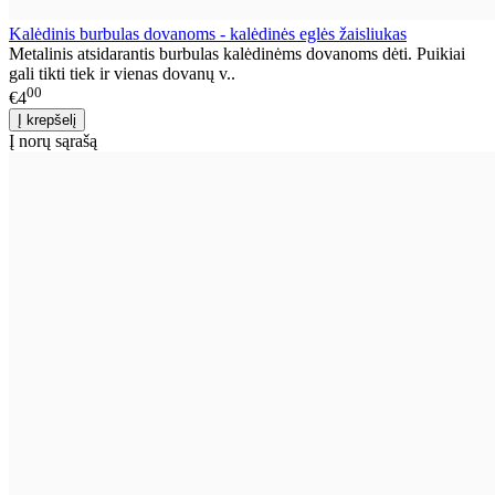
Kalėdinis burbulas dovanoms - kalėdinės eglės žaisliukas
Metalinis atsidarantis burbulas kalėdinėms dovanoms dėti. Puikiai
gali tikti tiek ir vienas dovanų v..
00
€4
Į norų sąrašą