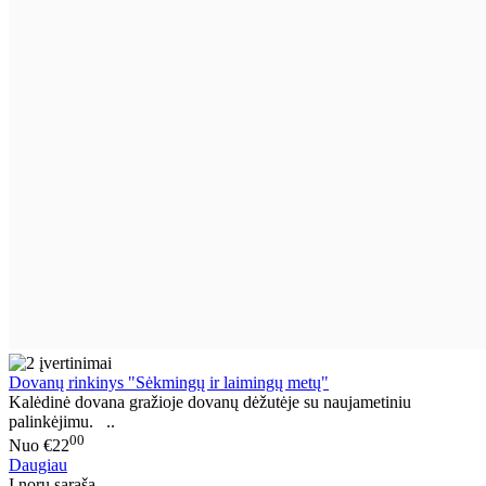
Dovanų rinkinys "Sėkmingų ir laimingų metų"
Kalėdinė dovana gražioje dovanų dėžutėje su naujametiniu
palinkėjimu. ..
00
Nuo
€22
Daugiau
Į norų sąrašą