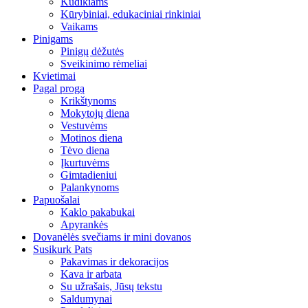
Kūdikiams
Kūrybiniai, edukaciniai rinkiniai
Vaikams
Pinigams
Pinigų dėžutės
Sveikinimo rėmeliai
Kvietimai
Pagal progą
Krikštynoms
Mokytojų diena
Vestuvėms
Motinos diena
Tėvo diena
Įkurtuvėms
Gimtadieniui
Palankynoms
Papuošalai
Kaklo pakabukai
Apyrankės
Dovanėlės svečiams ir mini dovanos
Susikurk Pats
Pakavimas ir dekoracijos
Kava ir arbata
Su užrašais, Jūsų tekstu
Saldumynai