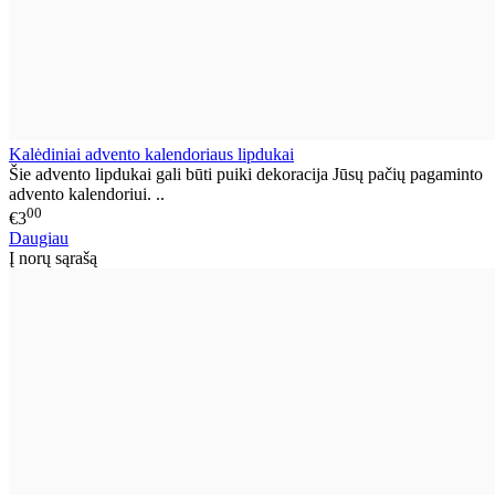
Kalėdiniai advento kalendoriaus lipdukai
Šie advento lipdukai gali būti puiki dekoracija Jūsų pačių pagaminto
advento kalendoriui. ..
00
€3
Daugiau
Į norų sąrašą