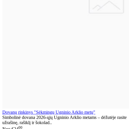
Dovanų rinkinys "Sėkmingų Ugninio Arklio metų"
Simbolinė dovana 2026-ųjų Ugninio Arklio metams – dėžutėje rasite
užrašinę, rašiklį ir šokolad..
00
Nuo
€24