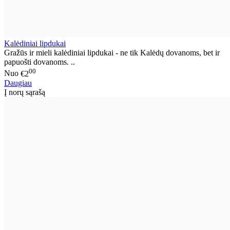
Kalėdiniai lipdukai
Gražūs ir mieli kalėdiniai lipdukai - ne tik Kalėdų dovanoms, bet ir
papuošti dovanoms. ..
00
Nuo
€2
Daugiau
Į norų sąrašą