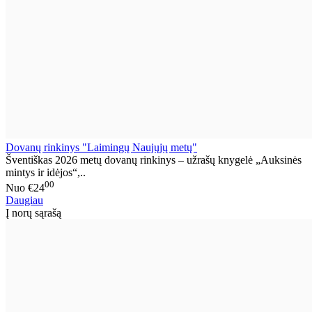
Dovanų rinkinys "Laimingų Naujųjų metų"
Šventiškas 2026 metų dovanų rinkinys – užrašų knygelė „Auksinės
mintys ir idėjos“,..
00
Nuo
€24
Daugiau
Į norų sąrašą