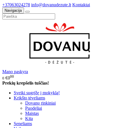
+37063024278
info@dovanudezute.lt
Kontaktai
Navigacija
Mano paskyra
00
€0
0
Prekių krepšelis tuščias!
Sveiki sugrįžę į mokyklą!
Krikšto tėveliams
Dovanų rinkiniai
Puodeliai
Maistas
Kita
Seneliams