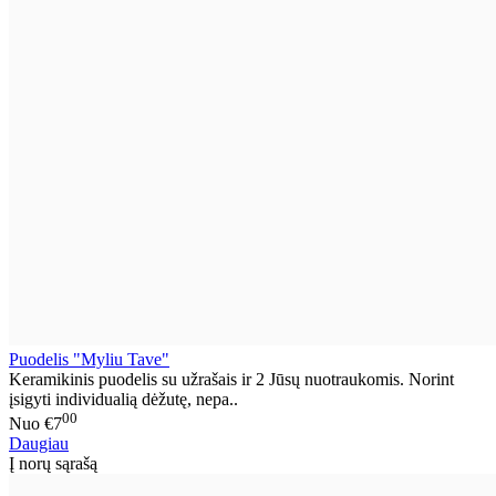
Puodelis "Myliu Tave"
Keramikinis puodelis su užrašais ir 2 Jūsų nuotraukomis. Norint
įsigyti individualią dėžutę, nepa..
00
Nuo
€7
Daugiau
Į norų sąrašą