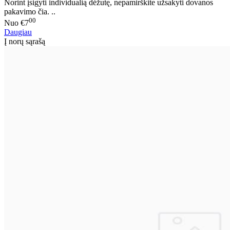
Norint įsigyti individualią dėžutę, nepamirškite užsakyti dovanos
pakavimo čia. ..
00
Nuo
€7
Daugiau
Į norų sąrašą