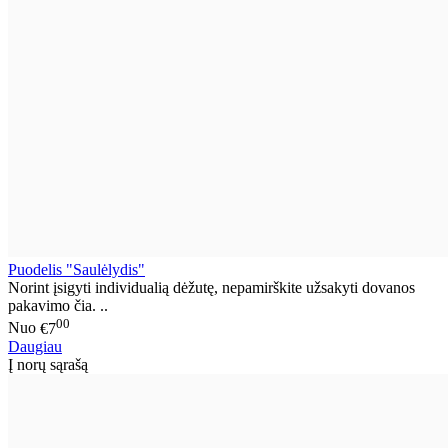
Puodelis "Saulėlydis"
Norint įsigyti individualią dėžutę, nepamirškite užsakyti dovanos
pakavimo čia. ..
00
Nuo
€7
Daugiau
Į norų sąrašą