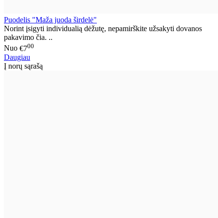
Puodelis "Maža juoda širdelė"
Norint įsigyti individualią dėžutę, nepamirškite užsakyti dovanos
pakavimo čia. ..
00
Nuo
€7
Daugiau
Į norų sąrašą