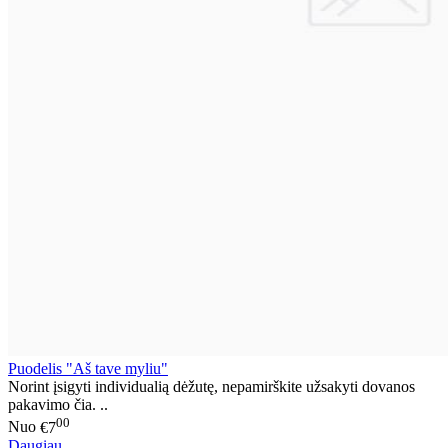
Puodelis "Aš tave myliu"
Norint įsigyti individualią dėžutę, nepamirškite užsakyti dovanos
pakavimo čia. ..
00
Nuo
€7
Daugiau