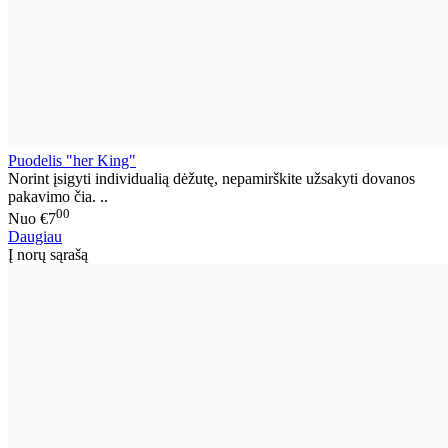
Puodelis "her King"
Norint įsigyti individualią dėžutę, nepamirškite užsakyti dovanos
pakavimo čia. ..
00
Nuo
€7
Daugiau
Į norų sąrašą