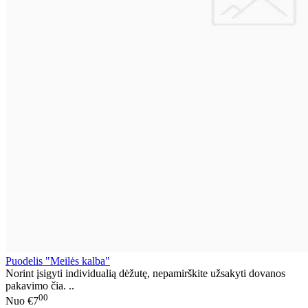
Puodelis "Meilės kalba"
Norint įsigyti individualią dėžutę, nepamirškite užsakyti dovanos
pakavimo čia. ..
00
Nuo
€7