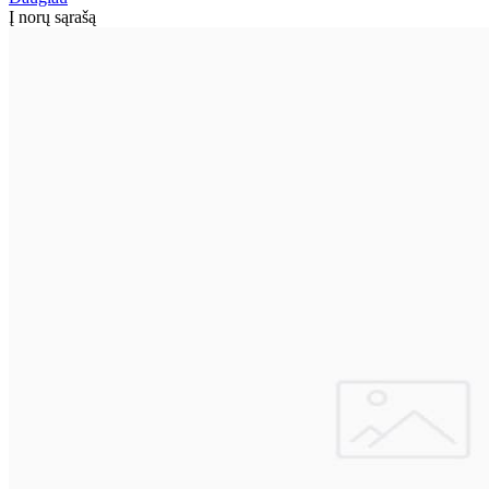
Į norų sąrašą