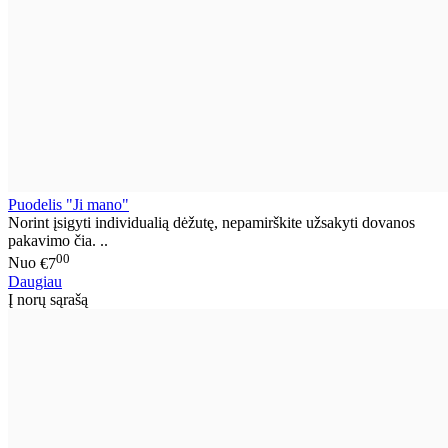
Puodelis "Ji mano"
Norint įsigyti individualią dėžutę, nepamirškite užsakyti dovanos
pakavimo čia. ..
00
Nuo
€7
Daugiau
Į norų sąrašą