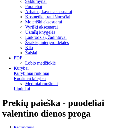
Saldumynai
Puodeliai
Arbatos, kavos aksesuarai
Kosmetika, rankšluosčiai
Moteriški aksesuarai
Vyriški aksesuarai
Užrašų knygelės
Laikrodžiai, žadintuvai
Žvakės, interjero detalės
Kita
Žaislai
PDF
Lobio medžioklė
Kūrybai
Kūrybiniai rinkiniai
Ruošiniai kūrybai
Mediniai ruošiniai
Lipdukai
Prekių paieška - puodeliai
valentino dienos proga
Pagrindinis