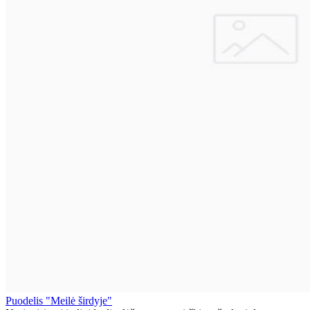
Puodelis "Meilė širdyje"