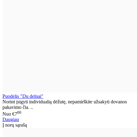
Puodelis "Du delnai"
Norint įsigyti individualią dėžutę, nepamirškite užsakyti dovanos
pakavimo čia. ..
00
Nuo
€7
Daugiau
Į norų sąrašą