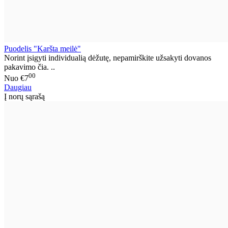
Puodelis "Karšta meilė"
Norint įsigyti individualią dėžutę, nepamirškite užsakyti dovanos
pakavimo čia. ..
00
Nuo
€7
Daugiau
Į norų sąrašą