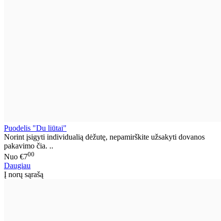
Puodelis "Du liūtai"
Norint įsigyti individualią dėžutę, nepamirškite užsakyti dovanos
pakavimo čia. ..
00
Nuo
€7
Daugiau
Į norų sąrašą