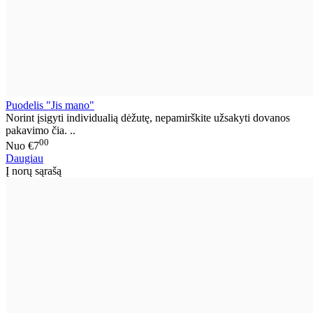
Puodelis "Jis mano"
Norint įsigyti individualią dėžutę, nepamirškite užsakyti dovanos
pakavimo čia. ..
00
Nuo
€7
Daugiau
Į norų sąrašą