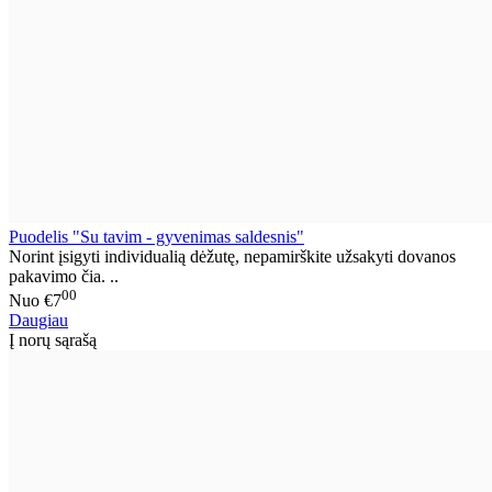
Puodelis "Su tavim - gyvenimas saldesnis"
Norint įsigyti individualią dėžutę, nepamirškite užsakyti dovanos
pakavimo čia. ..
00
Nuo
€7
Daugiau
Į norų sąrašą