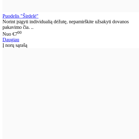
Puodelis "Širdelė"
Norint įsigyti individualią dėžutę, nepamirškite užsakyti dovanos
pakavimo čia. ..
00
Nuo
€7
Daugiau
Į norų sąrašą