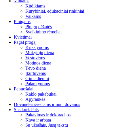
Vaikams
Kūdikiams
Kūrybiniai, edukaciniai rinkiniai
Vaikams
Pinigams
Pinigų dėžutės
Sveikinimo rėmeliai
Kvietimai
Pagal progą
Krikštynoms
Mokytojų diena
Vestuvėms
Motinos diena
Tėvo diena
Įkurtuvėms
Gimtadieniui
Palankynoms
Papuošalai
Kaklo pakabukai
Apyrankės
Dovanėlės svečiams ir mini dovanos
Susikurk Pats
Pakavimas ir dekoracijos
Kava ir arbata
Su užrašais, Jūsų tekstu