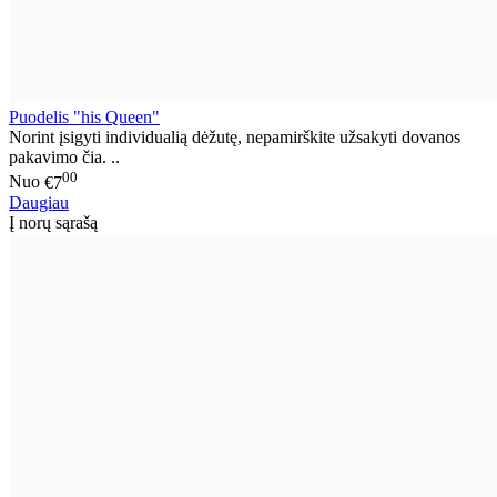
Puodelis "his Queen"
Norint įsigyti individualią dėžutę, nepamirškite užsakyti dovanos
pakavimo čia. ..
00
Nuo
€7
Daugiau
Į norų sąrašą