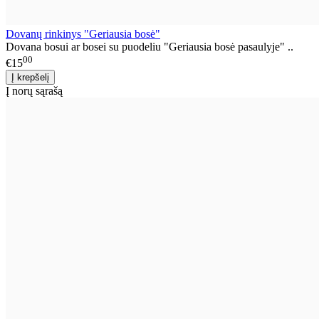
Dovanų rinkinys "Geriausia bosė"
Dovana bosui ar bosei su puodeliu "Geriausia bosė pasaulyje" ..
00
€15
Į norų sąrašą