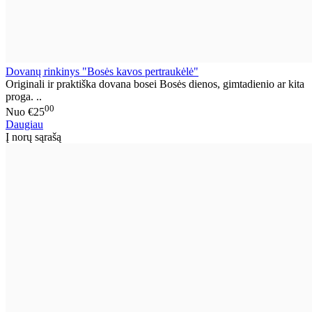
Dovanų rinkinys "Bosės kavos pertraukėlė"
Originali ir praktiška dovana bosei Bosės dienos, gimtadienio ar kita
proga. ..
00
Nuo
€25
Daugiau
Į norų sąrašą