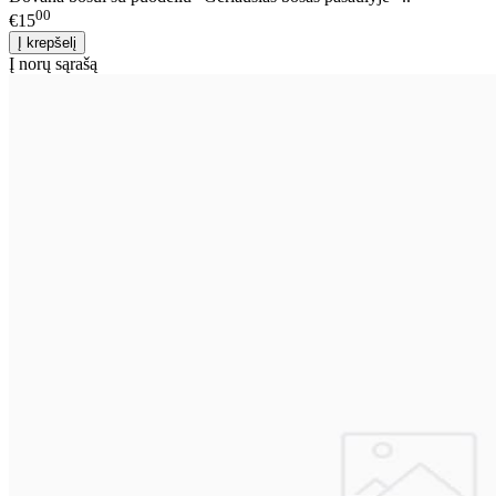
00
€15
Į norų sąrašą