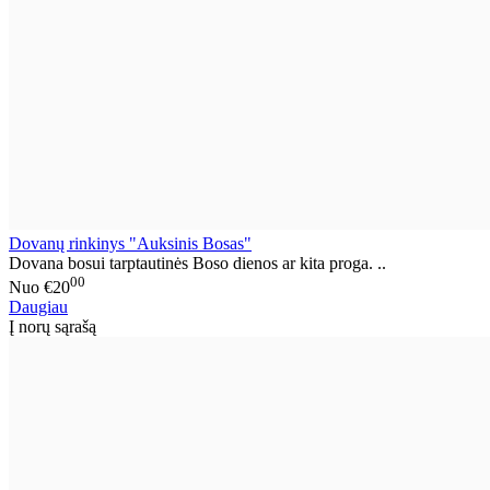
Dovanų rinkinys "Auksinis Bosas"
Dovana bosui tarptautinės Boso dienos ar kita proga. ..
00
Nuo
€20
Daugiau
Į norų sąrašą