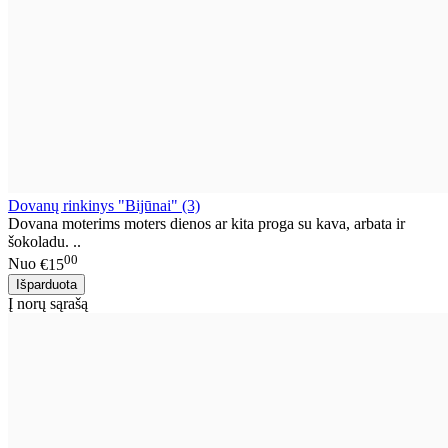
Dovanų rinkinys "Bijūnai" (3)
Dovana moterims moters dienos ar kita proga su kava, arbata ir
šokoladu. ..
00
Nuo
€15
Į norų sąrašą