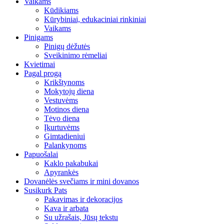
Vaikams
Kūdikiams
Kūrybiniai, edukaciniai rinkiniai
Vaikams
Pinigams
Pinigų dėžutės
Sveikinimo rėmeliai
Kvietimai
Pagal progą
Krikštynoms
Mokytojų diena
Vestuvėms
Motinos diena
Tėvo diena
Įkurtuvėms
Gimtadieniui
Palankynoms
Papuošalai
Kaklo pakabukai
Apyrankės
Dovanėlės svečiams ir mini dovanos
Susikurk Pats
Pakavimas ir dekoracijos
Kava ir arbata
Su užrašais, Jūsų tekstu