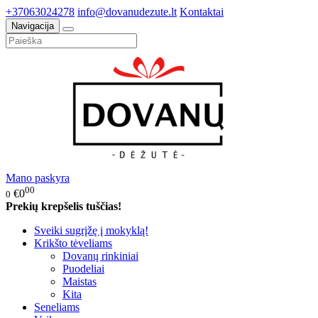
+37063024278
info@dovanudezute.lt
Kontaktai
Navigacija
Mano paskyra
00
€0
0
Prekių krepšelis tuščias!
Sveiki sugrįžę į mokyklą!
Krikšto tėveliams
Dovanų rinkiniai
Puodeliai
Maistas
Kita
Seneliams