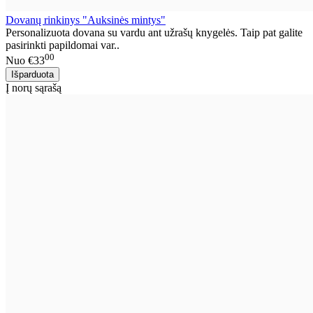
Dovanų rinkinys "Auksinės mintys"
Personalizuota dovana su vardu ant užrašų knygelės. Taip pat galite
pasirinkti papildomai var..
00
Nuo
€33
Į norų sąrašą