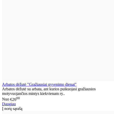
Arbatos dėžutė "Gražiausiai gyvenimo dienai"
Arbatos dėžutė su arbata, ant kurios puikuojasi gražiausios
motyvuojančios mintys kiekvienam ry..
00
Nuo
€26
Daugiau
Į norų sąrašą