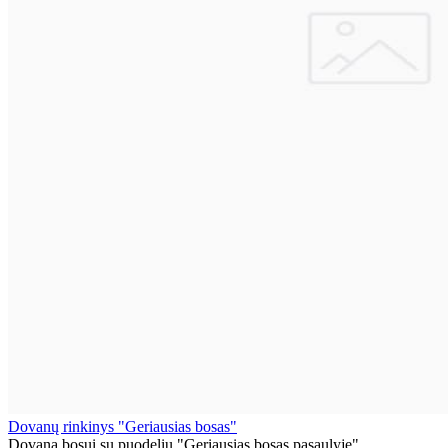
Dovanų rinkinys "Geriausias bosas"
Dovana bosui su puodeliu "Geriausias bosas pasaulyje" ..