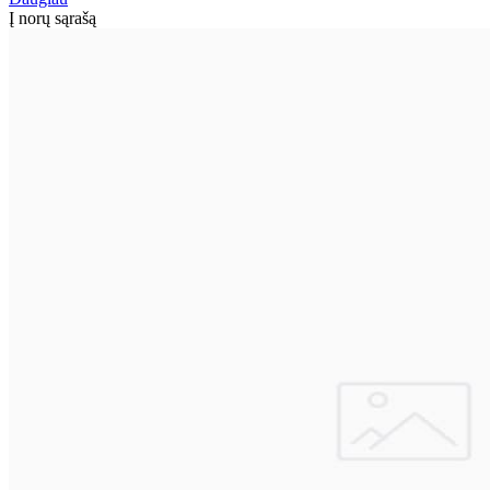
Į norų sąrašą