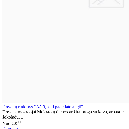
Dovanų rinkinys "Ačiū, kad padedate augti"
Dovana mokytojai Mokytojų dienos ar kita proga su kava, arbata ir
šokoladu. ..
00
Nuo
€25
Daugiau