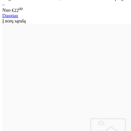
..
00
Nuo
€22
Daugiau
Į norų sąrašą