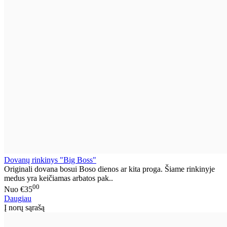
Dovanų rinkinys "Big Boss"
Originali dovana bosui Boso dienos ar kita proga. Šiame rinkinyje
medus yra keičiamas arbatos pak..
00
Nuo
€35
Daugiau
Į norų sąrašą