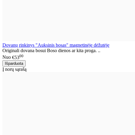
Dovanų rinkinys "Auksinis bosas" magnetinėje dėžutėje
Originali dovana bosui Boso dienos ar kita proga. ..
00
Nuo
€53
Į norų sąrašą