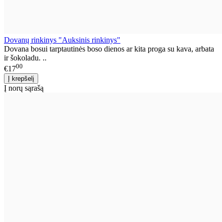
Dovanų rinkinys "Auksinis rinkinys"
Dovana bosui tarptautinės boso dienos ar kita proga su kava, arbata
ir šokoladu. ..
00
€17
Į norų sąrašą