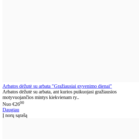
Arbatos dėžutė su arbata "Gražiausiai gyvenimo dienai"
Arbatos dėžutė su arbata, ant kurios puikuojasi gražiausios
motyvuojančios mintys kiekvienam ry..
00
Nuo
€26
Daugiau
Į norų sąrašą