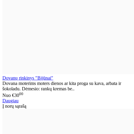
Dovanų rinkinys "Bijūnai"
Dovana moterims moters dienos ar kita proga su kava, arbata ir
šokoladu. Dėmesio: rankų kremas be..
00
Nuo
€30
Daugiau
Į norų sąrašą