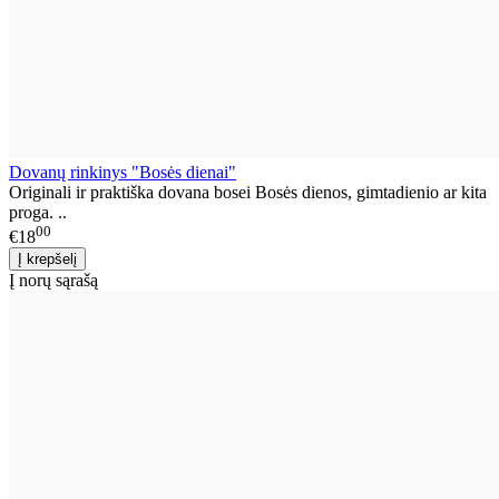
Dovanų rinkinys "Bosės dienai"
Originali ir praktiška dovana bosei Bosės dienos, gimtadienio ar kita
proga. ..
00
€18
Į norų sąrašą