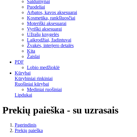
Saldumynai
Puodeliai
Arbatos, kavos aksesuarai
Kosmetika, rankšluosčiai
Moteriški aksesuarai
Vyriški aksesuarai
Užrašų knygelės
Laikrodžiai, žadintuvai
Žvakės, interjero detalės
Kita
Žaislai
PDF
Lobio medžioklė
Kūrybai
Kūrybiniai rinkiniai
Ruošiniai kūrybai
Mediniai ruošiniai
Lipdukai
Prekių paieška - su uzrasais
Pagrindinis
Prekių paieška