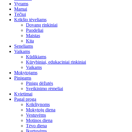
Vyrams
Mamai
Tėčiui
Krikšto tėveliams
Dovanų rinkiniai
Puodeliai
Maistas
Kita
Seneliams
Vaikams
Kūdikiams
Kūrybiniai, edukaciniai rinkiniai
Vaikams
Mokytojams
Pinigams
Pinigų dėžutės
Sveikinimo rėmeliai
Kvietimai
Pagal progą
Krikštynoms
Mokytojų diena
Vestuvėms
Motinos diena
Tėvo diena
Įkurtuvėms