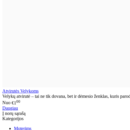
Atvirutės Velykoms
Velykų atvirutė – tai ne tik dovana, bet ir dėmesio ženklas, kuris parod
00
Nuo
€1
Daugiau
Į norų sąrašą
Kategorijos
Moterims