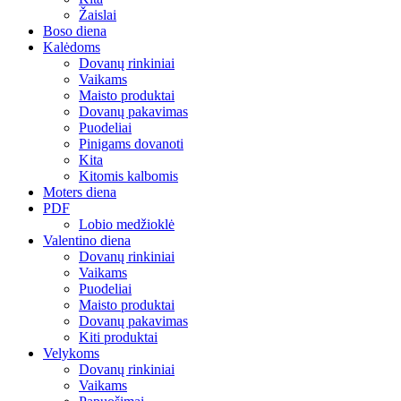
Žaislai
Boso diena
Kalėdoms
Dovanų rinkiniai
Vaikams
Maisto produktai
Dovanų pakavimas
Puodeliai
Pinigams dovanoti
Kita
Kitomis kalbomis
Moters diena
PDF
Lobio medžioklė
Valentino diena
Dovanų rinkiniai
Vaikams
Puodeliai
Maisto produktai
Dovanų pakavimas
Kiti produktai
Velykoms
Dovanų rinkiniai
Vaikams