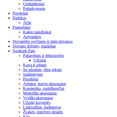
Gimtadieniui
Palankynoms
Puodeliai
Padėkos
Ačiū
Papuošalai
Kaklo pakabukai
Apyrankės
Dovanėlės svečiams ir mini dovanos
Dovanų dėžutės, maišeliai
Susikurk Pats
Pakavimas ir dekoracijos
Užrašai
Kava ir arbata
Su užrašais, Jūsų tekstu
Saldumynai
Puodeliai
Arbatos, kavos aksesuarai
Kosmetika, rankšluosčiai
Moteriški aksesuarai
Vyriški aksesuarai
Užrašų knygelės
Laikrodžiai, žadintuvai
Žvakės, interjero detalės
Kita