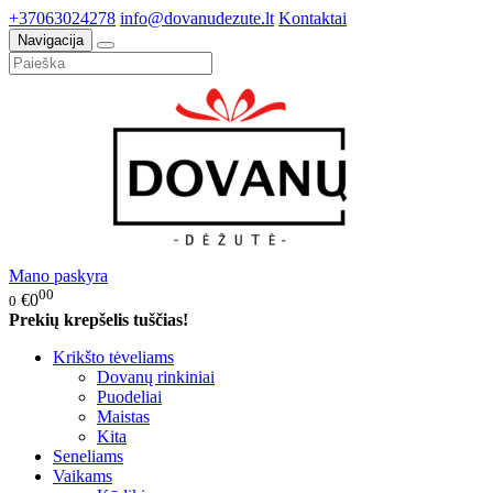
+37063024278
info@dovanudezute.lt
Kontaktai
Navigacija
Mano paskyra
00
€0
0
Prekių krepšelis tuščias!
Krikšto tėveliams
Dovanų rinkiniai
Puodeliai
Maistas
Kita
Seneliams
Vaikams