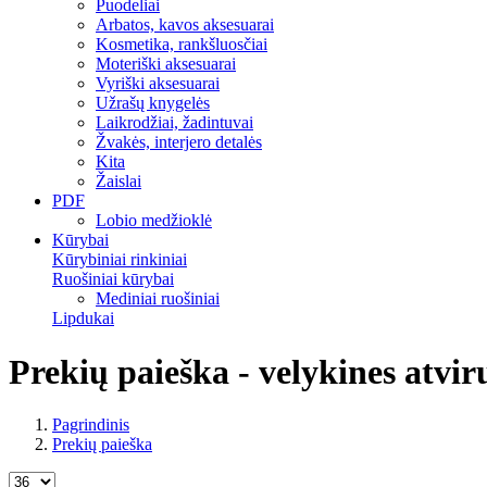
Puodeliai
Arbatos, kavos aksesuarai
Kosmetika, rankšluosčiai
Moteriški aksesuarai
Vyriški aksesuarai
Užrašų knygelės
Laikrodžiai, žadintuvai
Žvakės, interjero detalės
Kita
Žaislai
PDF
Lobio medžioklė
Kūrybai
Kūrybiniai rinkiniai
Ruošiniai kūrybai
Mediniai ruošiniai
Lipdukai
Prekių paieška - velykines atvir
Pagrindinis
Prekių paieška