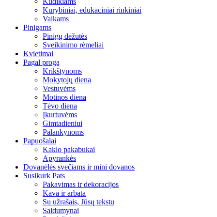
Kūdikiams
Kūrybiniai, edukaciniai rinkiniai
Vaikams
Pinigams
Pinigų dėžutės
Sveikinimo rėmeliai
Kvietimai
Pagal progą
Krikštynoms
Mokytojų diena
Vestuvėms
Motinos diena
Tėvo diena
Įkurtuvėms
Gimtadieniui
Palankynoms
Papuošalai
Kaklo pakabukai
Apyrankės
Dovanėlės svečiams ir mini dovanos
Susikurk Pats
Pakavimas ir dekoracijos
Kava ir arbata
Su užrašais, Jūsų tekstu
Saldumynai