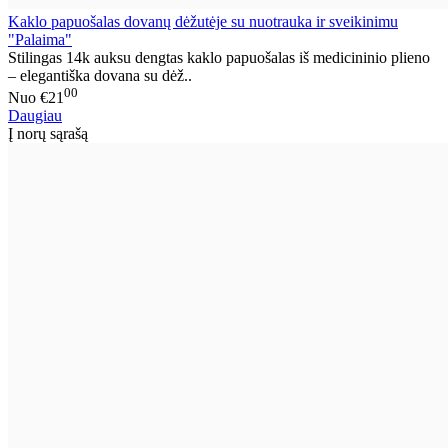
Kaklo papuošalas dovanų dėžutėje su nuotrauka ir sveikinimu
"Palaima"
Stilingas 14k auksu dengtas kaklo papuošalas iš medicininio plieno
– elegantiška dovana su dėž..
00
Nuo
€21
Daugiau
Į norų sąrašą