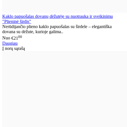
Kaklo papuošalas dovanų dėžutėje su nuotrauka ir sveikinimu
"Plieninė širdis"
Nerūdijančio plieno kaklo papuošalas su širdele – elegantiška
dovana su dėžute, kurioje galima..
00
Nuo
€21
Daugiau
Į norų sąrašą