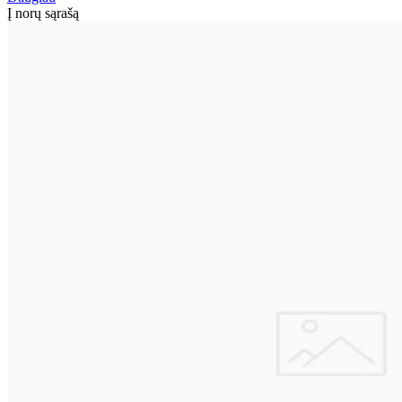
Į norų sąrašą