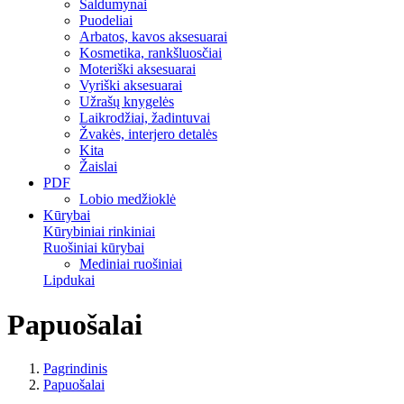
Saldumynai
Puodeliai
Arbatos, kavos aksesuarai
Kosmetika, rankšluosčiai
Moteriški aksesuarai
Vyriški aksesuarai
Užrašų knygelės
Laikrodžiai, žadintuvai
Žvakės, interjero detalės
Kita
Žaislai
PDF
Lobio medžioklė
Kūrybai
Kūrybiniai rinkiniai
Ruošiniai kūrybai
Mediniai ruošiniai
Lipdukai
Papuošalai
Pagrindinis
Papuošalai