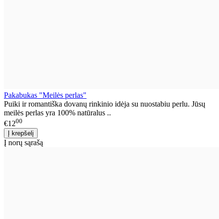
Pakabukas "Meilės perlas"
Puiki ir romantiška dovanų rinkinio idėja su nuostabiu perlu. Jūsų
meilės perlas yra 100% natūralus ..
00
€12
Į norų sąrašą