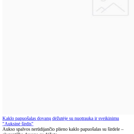
Kaklo papuošalas dovanų dėžutėje su nuotrauka ir sveikinimu
"Auksinė širdis"
Aukso spalvos nerūdijančio plieno kaklo papuošalas su širdele –