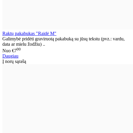
Raktų pakabukas "Raidė M"
Galimybė pridėti graviruotą pakabuką su jūsų tekstu (pvz.: vardu,
data ar mielu žodžiu) ..
00
Nuo
€7
Daugiau
Į norų sąrašą