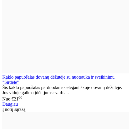
Kaklo papuošalas dovanų dėžutėje su nuotrauka ir sveikinimu
"Širdelė"
Šis kaklo papuošalas parduodamas elegantiškoje dovanų dėžutėje.
Jos viduje galima įdėti jums svarbią..
00
Nuo
€21
Daugiau
Į norų sąrašą