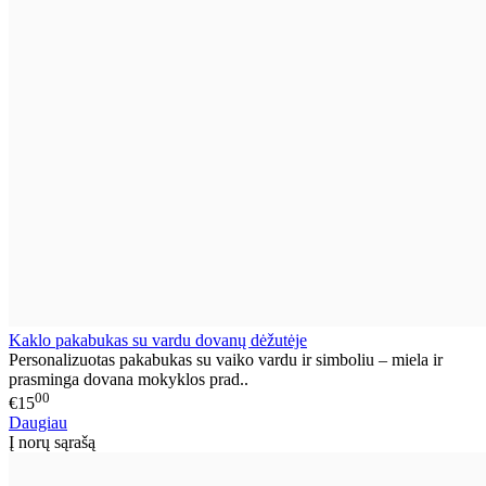
Kaklo pakabukas su vardu dovanų dėžutėje
Personalizuotas pakabukas su vaiko vardu ir simboliu – miela ir
prasminga dovana mokyklos prad..
00
€15
Daugiau
Į norų sąrašą