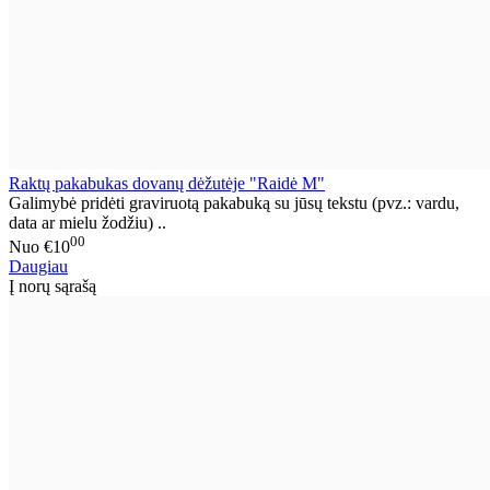
Raktų pakabukas dovanų dėžutėje "Raidė M"
Galimybė pridėti graviruotą pakabuką su jūsų tekstu (pvz.: vardu,
data ar mielu žodžiu) ..
00
Nuo
€10
Daugiau
Į norų sąrašą