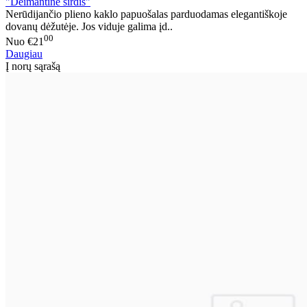
"Deimantinė širdis"
Nerūdijančio plieno kaklo papuošalas parduodamas elegantiškoje
dovanų dėžutėje. Jos viduje galima įd..
00
Nuo
€21
Daugiau
Į norų sąrašą