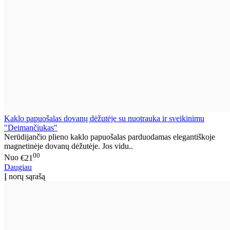
Kaklo papuošalas dovanų dėžutėje su nuotrauka ir sveikinimu
"Deimančiukas"
Nerūdijančio plieno kaklo papuošalas parduodamas elegantiškoje
magnetinėje dovanų dėžutėje. Jos vidu..
00
Nuo
€21
Daugiau
Į norų sąrašą