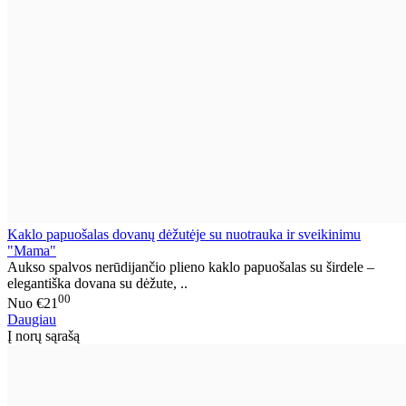
Kaklo papuošalas dovanų dėžutėje su nuotrauka ir sveikinimu
"Mama"
Aukso spalvos nerūdijančio plieno kaklo papuošalas su širdele –
elegantiška dovana su dėžute, ..
00
Nuo
€21
Daugiau
Į norų sąrašą