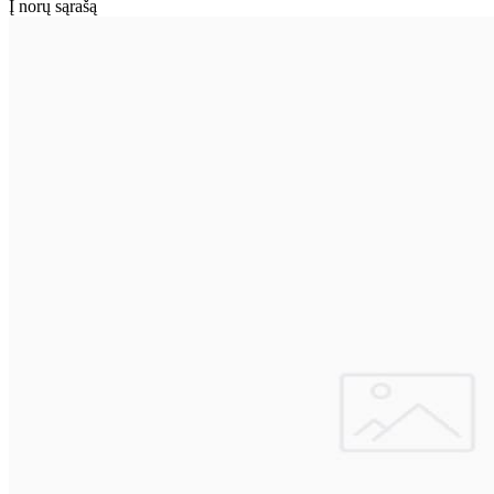
Į norų sąrašą