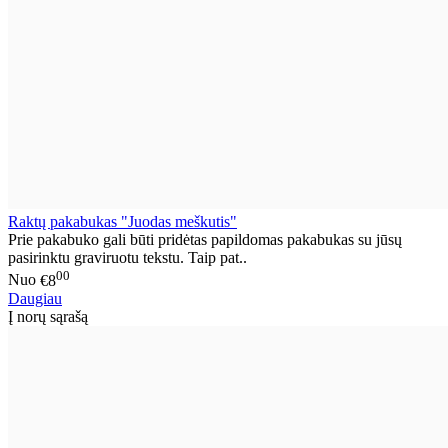
Raktų pakabukas "Juodas meškutis"
Prie pakabuko gali būti pridėtas papildomas pakabukas su jūsų
pasirinktu graviruotu tekstu. Taip pat..
00
Nuo
€8
Daugiau
Į norų sąrašą