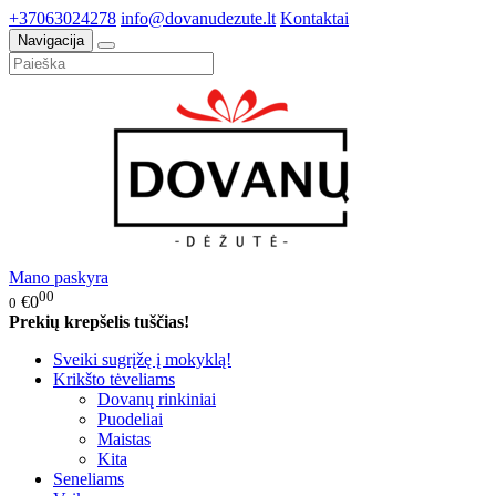
+37063024278
info@dovanudezute.lt
Kontaktai
Navigacija
Mano paskyra
00
€0
0
Prekių krepšelis tuščias!
Sveiki sugrįžę į mokyklą!
Krikšto tėveliams
Dovanų rinkiniai
Puodeliai
Maistas
Kita
Seneliams