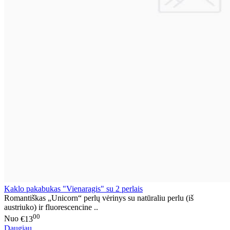
Kaklo pakabukas "Vienaragis" su 2 perlais
Romantiškas „Unicorn“ perlų vėrinys su natūraliu perlu (iš
austriuko) ir fluorescencine ..
00
Nuo
€13
Daugiau