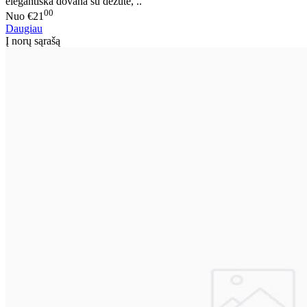
elegantiška dovana su dėžute, ..
00
Nuo
€21
Daugiau
Į norų sąrašą