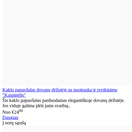
Kaklo papuošalas dovanų dėžutėje su nuotrauka ir sveikinimu
"Kaspinėlis"
Šis kaklo papuošalas parduodamas elegantiškoje dovanų dėžutėje.
Jos viduje galima įdėti jums svarbią..
00
Nuo
€24
Daugiau
Į norų sąrašą