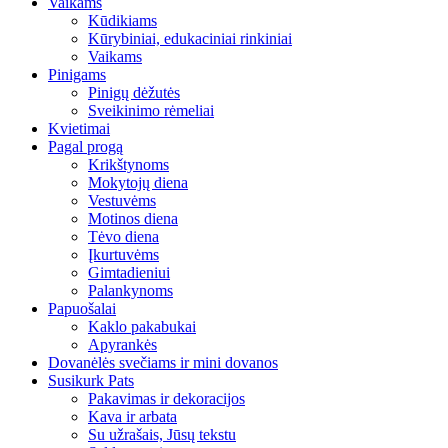
Vaikams
Kūdikiams
Kūrybiniai, edukaciniai rinkiniai
Vaikams
Pinigams
Pinigų dėžutės
Sveikinimo rėmeliai
Kvietimai
Pagal progą
Krikštynoms
Mokytojų diena
Vestuvėms
Motinos diena
Tėvo diena
Įkurtuvėms
Gimtadieniui
Palankynoms
Papuošalai
Kaklo pakabukai
Apyrankės
Dovanėlės svečiams ir mini dovanos
Susikurk Pats
Pakavimas ir dekoracijos
Kava ir arbata
Su užrašais, Jūsų tekstu