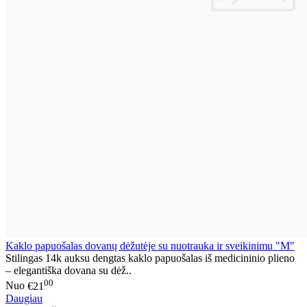
Kaklo papuošalas dovanų dėžutėje su nuotrauka ir sveikinimu "M"
Stilingas 14k auksu dengtas kaklo papuošalas iš medicininio plieno
– elegantiška dovana su dėž..
00
Nuo
€21
Daugiau