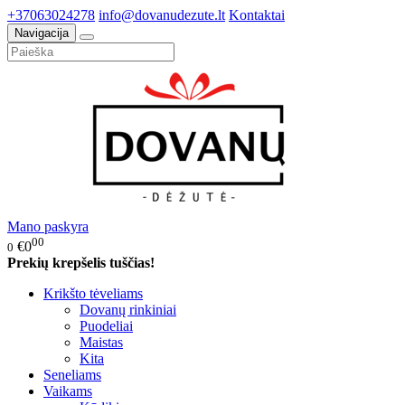
+37063024278
info@dovanudezute.lt
Kontaktai
Navigacija
Mano paskyra
00
€0
0
Prekių krepšelis tuščias!
Krikšto tėveliams
Dovanų rinkiniai
Puodeliai
Maistas
Kita
Seneliams
Vaikams