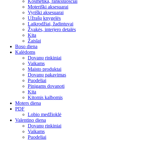
Kosmetika, rankšluosčiai
Moteriški aksesuarai
Vyriški aksesuarai
Užrašų knygelės
Laikrodžiai, žadintuvai
Žvakės, interjero detalės
Kita
Žaislai
Boso diena
Kalėdoms
Dovanų rinkiniai
Vaikams
Maisto produktai
Dovanų pakavimas
Puodeliai
Pinigams dovanoti
Kita
Kitomis kalbomis
Moters diena
PDF
Lobio medžioklė
Valentino diena
Dovanų rinkiniai
Vaikams
Puodeliai