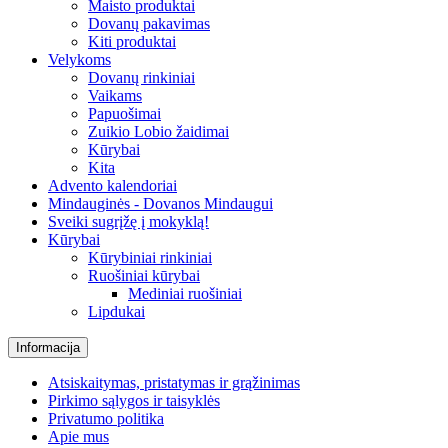
Maisto produktai
Dovanų pakavimas
Kiti produktai
Velykoms
Dovanų rinkiniai
Vaikams
Papuošimai
Zuikio Lobio žaidimai
Kūrybai
Kita
Advento kalendoriai
Mindauginės - Dovanos Mindaugui
Sveiki sugrįžę į mokyklą!
Kūrybai
Kūrybiniai rinkiniai
Ruošiniai kūrybai
Mediniai ruošiniai
Lipdukai
Informacija
Atsiskaitymas, pristatymas ir grąžinimas
Pirkimo sąlygos ir taisyklės
Privatumo politika
Apie mus