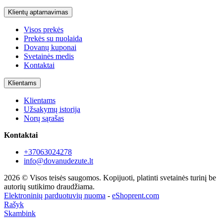
Klientų aptarnavimas
Visos prekės
Prekės su nuolaida
Dovanų kuponai
Svetainės medis
Kontaktai
Klientams
Klientams
Užsakymų istorija
Norų sąrašas
Kontaktai
+37063024278
info@dovanudezute.lt
2026 © Visos teisės saugomos. Kopijuoti, platinti svetainės turinį be
autorių sutikimo draudžiama.
Elektroninių parduotuvių nuoma
-
eShoprent.com
Rašyk
Skambink