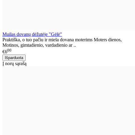
Muilas dovanų dėžutėje "Gėlė"
Praktiška, o tuo pačiu ir miela dovana moterims Moters dienos,
Motinos, gimtadienio, vardadienio ar ..
00
€6
Į norų sąrašą