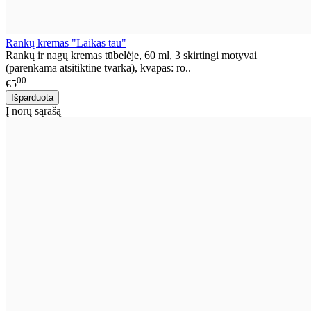
Rankų kremas "Laikas tau"
Rankų ir nagų kremas tūbelėje, 60 ml, 3 skirtingi motyvai
(parenkama atsitiktine tvarka), kvapas: ro..
00
€5
Į norų sąrašą