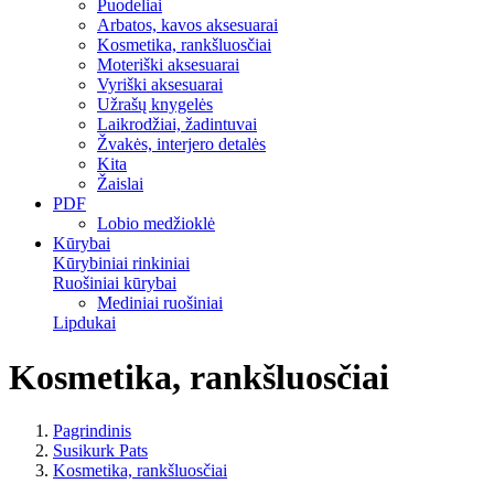
Puodeliai
Arbatos, kavos aksesuarai
Kosmetika, rankšluosčiai
Moteriški aksesuarai
Vyriški aksesuarai
Užrašų knygelės
Laikrodžiai, žadintuvai
Žvakės, interjero detalės
Kita
Žaislai
PDF
Lobio medžioklė
Kūrybai
Kūrybiniai rinkiniai
Ruošiniai kūrybai
Mediniai ruošiniai
Lipdukai
Kosmetika, rankšluosčiai
Pagrindinis
Susikurk Pats
Kosmetika, rankšluosčiai