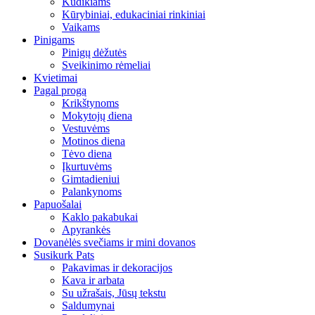
Kūdikiams
Kūrybiniai, edukaciniai rinkiniai
Vaikams
Pinigams
Pinigų dėžutės
Sveikinimo rėmeliai
Kvietimai
Pagal progą
Krikštynoms
Mokytojų diena
Vestuvėms
Motinos diena
Tėvo diena
Įkurtuvėms
Gimtadieniui
Palankynoms
Papuošalai
Kaklo pakabukai
Apyrankės
Dovanėlės svečiams ir mini dovanos
Susikurk Pats
Pakavimas ir dekoracijos
Kava ir arbata
Su užrašais, Jūsų tekstu
Saldumynai