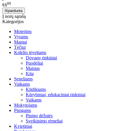
00
€6
Į norų sąrašą
Kategorijos
Moterims
Vyrams
Mamai
Tėčiui
Krikšto tėveliams
Dovanų rinkiniai
Puodeliai
Maistas
Kita
Seneliams
Vaikams
Kūdikiams
Kūrybiniai, edukaciniai rinkiniai
Vaikams
Mokytojams
Pinigams
Pinigų dėžutės
Sveikinimo rėmeliai
Kvietimai