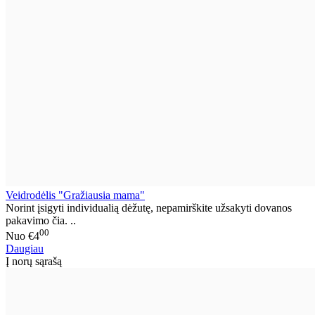
Veidrodėlis "Gražiausia mama"
Norint įsigyti individualią dėžutę, nepamirškite užsakyti dovanos
pakavimo čia. ..
00
Nuo
€4
Daugiau
Į norų sąrašą