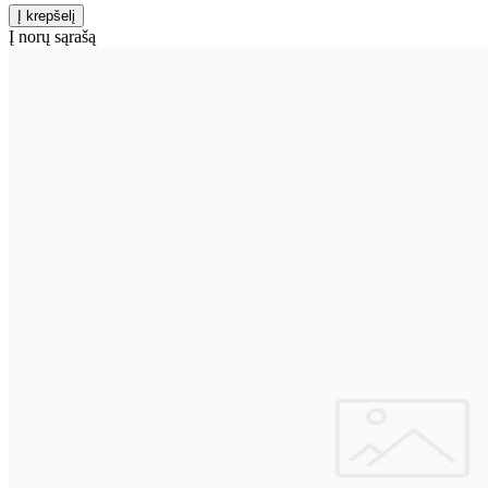
Į norų sąrašą