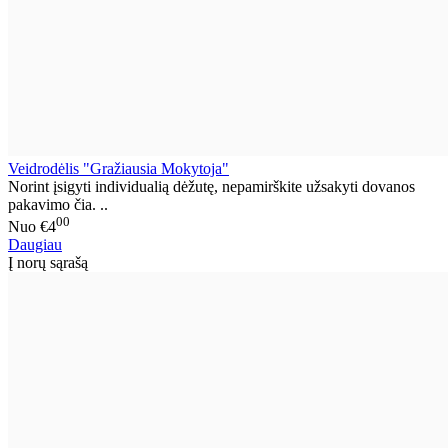
Veidrodėlis "Gražiausia Mokytoja"
Norint įsigyti individualią dėžutę, nepamirškite užsakyti dovanos
pakavimo čia. ..
00
Nuo
€4
Daugiau
Į norų sąrašą