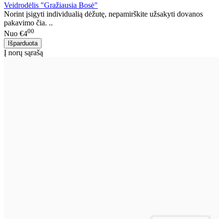
Veidrodėlis "Gražiausia Bosė"
Norint įsigyti individualią dėžutę, nepamirškite užsakyti dovanos
pakavimo čia. ..
00
Nuo
€4
Į norų sąrašą