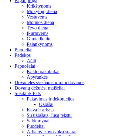
Pagal progą
Krikštynoms
Mokytojų diena
Vestuvėms
Motinos diena
Tėvo diena
Įkurtuvėms
Gimtadieniui
Palankynoms
Puodeliai
Padėkos
Ačiū
Papuošalai
Kaklo pakabukai
Apyrankės
Dovanėlės svečiams ir mini dovanos
Dovanų dėžutės, maišeliai
Susikurk Pats
Pakavimas ir dekoracijos
Užrašai
Kava ir arbata
Su užrašais, Jūsų tekstu
Saldumynai
Puodeliai
Arbatos, kavos aksesuarai