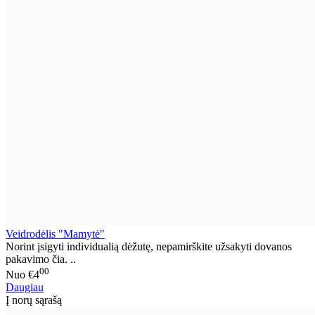
Veidrodėlis "Mamytė"
Norint įsigyti individualią dėžutę, nepamirškite užsakyti dovanos
pakavimo čia. ..
00
Nuo
€4
Daugiau
Į norų sąrašą