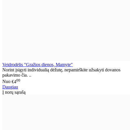
Veidrodėlis "Gražios dienos, Mamyte"
Norint įsigyti individualią dėžutę, nepamirškite užsakyti dovanos
pakavimo čia. ..
00
Nuo
€4
Daugiau
Į norų sąrašą