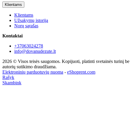
Klientams
Klientams
Užsakymų istorija
Norų sąrašas
Kontaktai
+37063024278
info@dovanudezute.lt
2026 © Visos teisės saugomos. Kopijuoti, platinti svetainės turinį be
autorių sutikimo draudžiama.
Elektroninių parduotuvių nuoma
-
eShoprent.com
Rašyk
Skambink