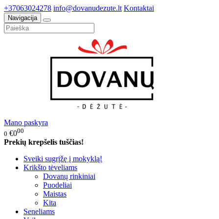
+37063024278
info@dovanudezute.lt
Kontaktai
Navigacija
Mano paskyra
00
€0
0
Prekių krepšelis tuščias!
Sveiki sugrįžę į mokyklą!
Krikšto tėveliams
Dovanų rinkiniai
Puodeliai
Maistas
Kita
Seneliams