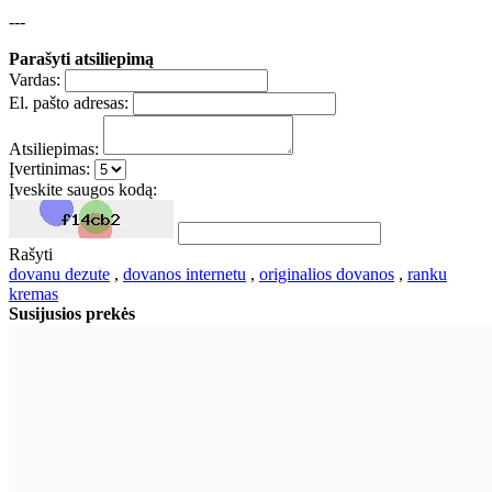
---
Parašyti atsiliepimą
Vardas:
El. pašto adresas:
Atsiliepimas:
Įvertinimas:
Įveskite saugos kodą:
Rašyti
dovanu dezute
,
dovanos internetu
,
originalios dovanos
,
ranku
kremas
Susijusios prekės