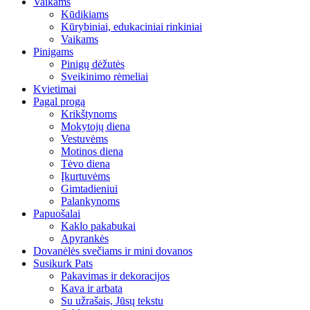
Vaikams
Kūdikiams
Kūrybiniai, edukaciniai rinkiniai
Vaikams
Pinigams
Pinigų dėžutės
Sveikinimo rėmeliai
Kvietimai
Pagal progą
Krikštynoms
Mokytojų diena
Vestuvėms
Motinos diena
Tėvo diena
Įkurtuvėms
Gimtadieniui
Palankynoms
Papuošalai
Kaklo pakabukai
Apyrankės
Dovanėlės svečiams ir mini dovanos
Susikurk Pats
Pakavimas ir dekoracijos
Kava ir arbata
Su užrašais, Jūsų tekstu