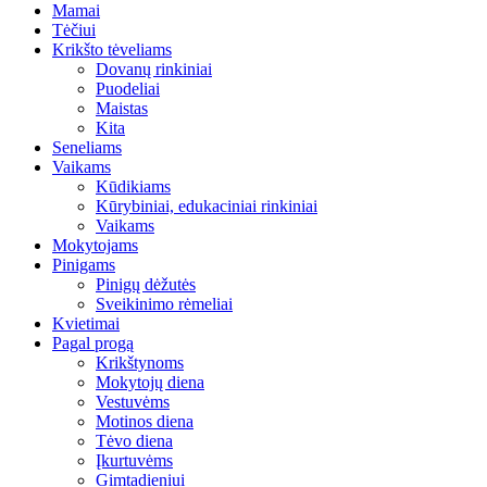
Mamai
Tėčiui
Krikšto tėveliams
Dovanų rinkiniai
Puodeliai
Maistas
Kita
Seneliams
Vaikams
Kūdikiams
Kūrybiniai, edukaciniai rinkiniai
Vaikams
Mokytojams
Pinigams
Pinigų dėžutės
Sveikinimo rėmeliai
Kvietimai
Pagal progą
Krikštynoms
Mokytojų diena
Vestuvėms
Motinos diena
Tėvo diena
Įkurtuvėms
Gimtadieniui