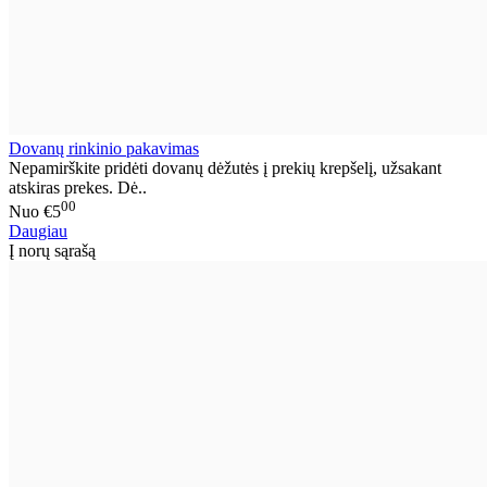
Dovanų rinkinio pakavimas
Nepamirškite pridėti dovanų dėžutės į prekių krepšelį, užsakant
atskiras prekes. Dė..
00
Nuo
€5
Daugiau
Į norų sąrašą