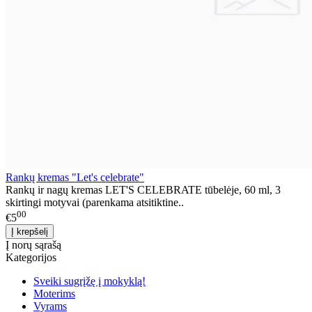
Rankų kremas "Let's celebrate"
Rankų ir nagų kremas LET'S CELEBRATE tūbelėje, 60 ml, 3
skirtingi motyvai (parenkama atsitiktine..
00
€5
Į norų sąrašą
Kategorijos
Sveiki sugrįžę į mokyklą!
Moterims
Vyrams