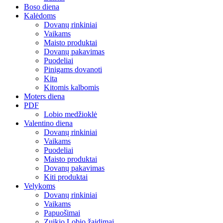
Boso diena
Kalėdoms
Dovanų rinkiniai
Vaikams
Maisto produktai
Dovanų pakavimas
Puodeliai
Pinigams dovanoti
Kita
Kitomis kalbomis
Moters diena
PDF
Lobio medžioklė
Valentino diena
Dovanų rinkiniai
Vaikams
Puodeliai
Maisto produktai
Dovanų pakavimas
Kiti produktai
Velykoms
Dovanų rinkiniai
Vaikams
Papuošimai
Zuikio Lobio žaidimai