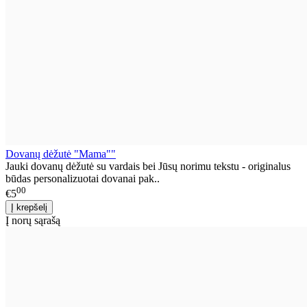
Dovanų dėžutė "Mama""
Jauki dovanų dėžutė su vardais bei Jūsų norimu tekstu - originalus
būdas personalizuotai dovanai pak..
00
€5
Į norų sąrašą