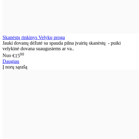
Skanėstų rinkinys Velykų proga
Jauki dovanų dėžutė su spauda pilna įvairių skanėstų - puiki
velykinė dovana suaugusiems ar va..
00
Nuo
€15
Daugiau
Į norų sąrašą