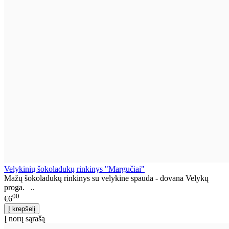
Velykinių šokoladukų rinkinys "Margučiai"
Mažų šokoladukų rinkinys su velykine spauda - dovana Velykų
proga. ..
00
€6
Į norų sąrašą