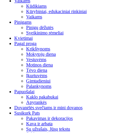
Vaikams
Kūdikiams
Kūrybiniai, edukaciniai rinkiniai
Vaikams
Pinigams
Pinigų dėžutės
Sveikinimo rėmeliai
Kvietimai
Pagal progą
Krikštynoms
Mokytojų diena
Vestuvėms
Motinos diena
Tėvo diena
Įkurtuvėms
Gimtadieniui
Palankynoms
Papuošalai
Kaklo pakabukai
Apyrankės
Dovanėlės svečiams ir mini dovanos
Susikurk Pats
Pakavimas ir dekoracijos
Kava ir arbata
Su užrašais, Jūsų tekstu