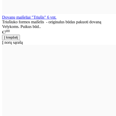
Dovanų maišeliai "Triušis" 6 vnt.
Triušiuko formos maišelis - originalus būdas pakuoti dovaną
Velykoms. Puikus būd..
00
€7
Į norų sąrašą