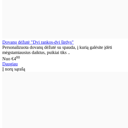
Dovanų dėžutė "Dvi rankos-dvi širdys"
Personalizuota dovanų dėžutė su spauda, į kurią galėsite įdėti
mėgstamiausius daiktus, puikiai tiks ..
00
Nuo
€4
Daugiau
Į norų sąrašą