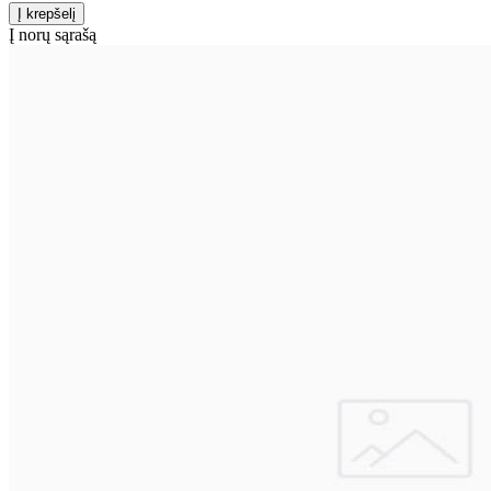
Į norų sąrašą