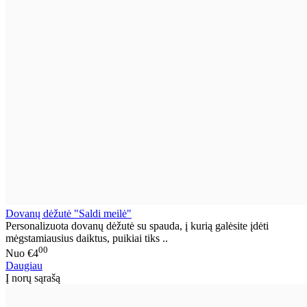
Dovanų dėžutė "Saldi meilė"
Personalizuota dovanų dėžutė su spauda, į kurią galėsite įdėti
mėgstamiausius daiktus, puikiai tiks ..
00
Nuo
€4
Daugiau
Į norų sąrašą