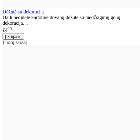
Dėžutė su dekoracija
Daili nedidelė kartotinė dovanų dėžutė su medžiaginių gėlių
dekoracija. ..
00
€4
Į norų sąrašą