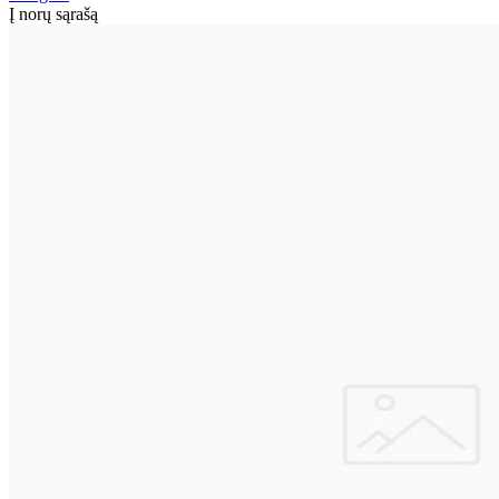
Į norų sąrašą