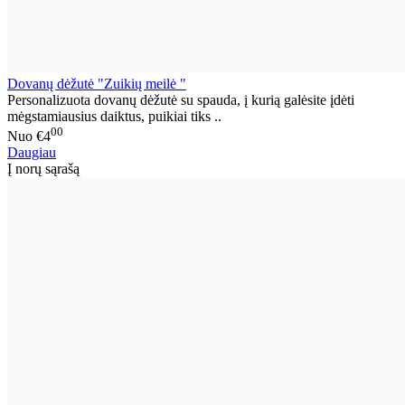
Dovanų dėžutė "Zuikių meilė "
Personalizuota dovanų dėžutė su spauda, į kurią galėsite įdėti
mėgstamiausius daiktus, puikiai tiks ..
00
Nuo
€4
Daugiau
Į norų sąrašą