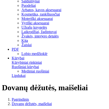
Saldumynai
Puodeliai
Arbatos, kavos aksesuarai
Kosmetika, rankšluosčiai
Moteriški aksesuarai
Vyriški aksesuarai
Užrašų knygelės
Laikrodžiai, žadintuvai
Žvakės, interjero detalės
Kita
Žaislai
PDF
Lobio medžioklė
Kūrybai
Kūrybiniai rinkiniai
Ruošiniai kūrybai
Mediniai ruošiniai
Lipdukai
Dovanų dėžutės, maišeliai
Pagrindinis
Dovanų dėžutės, maišeliai