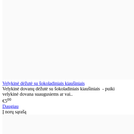
Velykinė dėžutė su šokoladiniais kiaušiniais
Velykinė dovanų dėžutė su šokoladiniais kiaušiniais - puiki
velykinė dovana suaugusiems ar vai..
00
€5
Daugiau
Į norų sąrašą