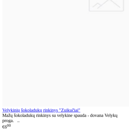
Velykinių šokoladukų rinkinys "Zuikučiai"
Mažų šokoladukų rinkinys su velykine spauda - dovana Velykų
proga. ..
00
€6