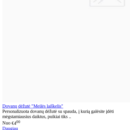
Dovanų dėžutė "Meilės laiškelis"
Personalizuota dovanų dėžutė su spauda, į kurią galėsite įdėti
mėgstamiausius daiktus, puikiai tiks ..
00
Nuo
€4
Daugiau