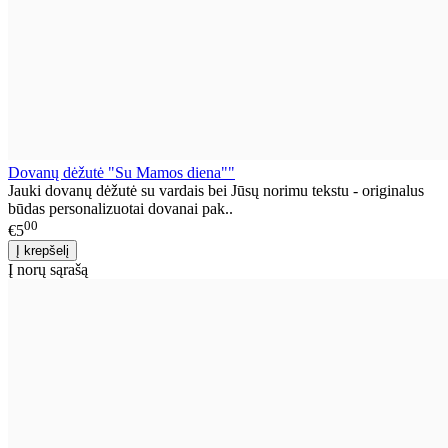
Dovanų dėžutė "Su Mamos diena""
Jauki dovanų dėžutė su vardais bei Jūsų norimu tekstu - originalus
būdas personalizuotai dovanai pak..
00
€5
Į norų sąrašą