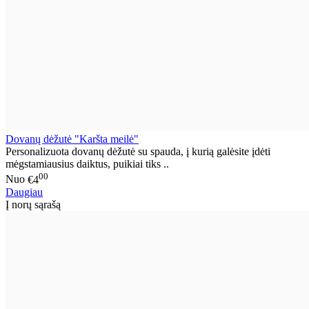
Dovanų dėžutė "Karšta meilė"
Personalizuota dovanų dėžutė su spauda, į kurią galėsite įdėti
mėgstamiausius daiktus, puikiai tiks ..
00
Nuo
€4
Daugiau
Į norų sąrašą