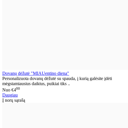
Dovanų dėžutė "MIAUentino diena"
Personalizuota dovanų dėžutė su spauda, į kurią galėsite įdėti
mėgstamiausius daiktus, puikiai tiks ..
00
Nuo
€4
Daugiau
Į norų sąrašą