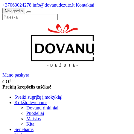
+37063024278
info@dovanudezute.lt
Kontaktai
Navigacija
Mano paskyra
00
€0
0
Prekių krepšelis tuščias!
Sveiki sugrįžę į mokyklą!
Krikšto tėveliams
Dovanų rinkiniai
Puodeliai
Maistas
Kita
Seneliams