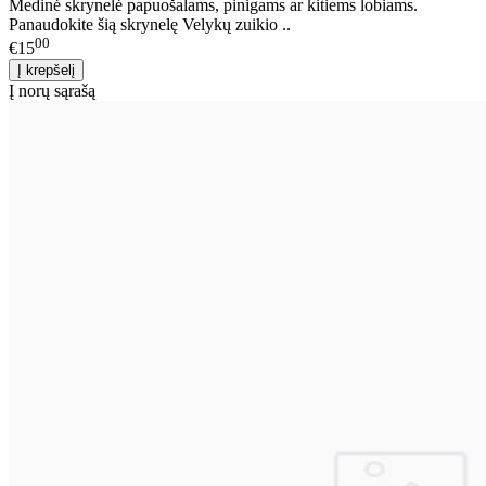
Medinė skrynelė papuošalams, pinigams ar kitiems lobiams.
Panaudokite šią skrynelę Velykų zuikio ..
00
€15
Į norų sąrašą