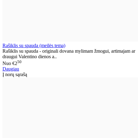
Rašiklis su spauda (meilės tema)
Rašiklis su spauda - originali dovana mylimam žmogui, artimajam ar
draugui Valentino dienos a..
50
Nuo
€2
Daugiau
Į norų sąrašą