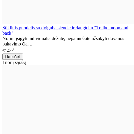
Stiklinis puodelis su dviguba sienele ir dangteliu "To the moon and
back"
Norint įsigyti individualią dėžutę, nepamirškite užsakyti dovanos
pakavimo čia. ..
00
€14
Į norų sąrašą