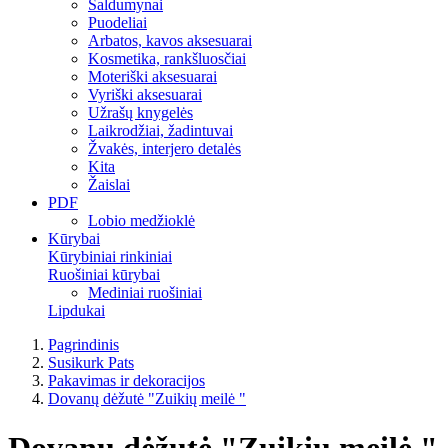
Saldumynai
Puodeliai
Arbatos, kavos aksesuarai
Kosmetika, rankšluosčiai
Moteriški aksesuarai
Vyriški aksesuarai
Užrašų knygelės
Laikrodžiai, žadintuvai
Žvakės, interjero detalės
Kita
Žaislai
PDF
Lobio medžioklė
Kūrybai
Kūrybiniai rinkiniai
Ruošiniai kūrybai
Mediniai ruošiniai
Lipdukai
Pagrindinis
Susikurk Pats
Pakavimas ir dekoracijos
Dovanų dėžutė "Zuikių meilė "
Dovanų dėžutė "Zuikių meilė "