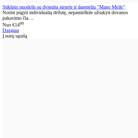
Stiklinis puodelis su dviguba sienele ir dangteliu "Mano Meile"
Norint įsigyti individualią dėžutę, nepamirškite užsakyti dovanos
pakavimo čia. ..
00
Nuo
€14
Daugiau
Į norų sąrašą