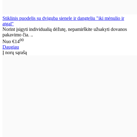
Stiklinis puodelis su dviguba sienele ir dangteliu "iki mėnulio ir
atgal"
Norint įsigyti individualią dėžutę, nepamirškite užsakyti dovanos
pakavimo čia. ..
00
Nuo
€14
Daugiau
Į norų sąrašą