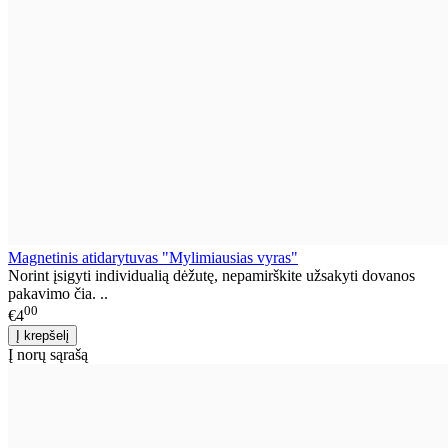
Magnetinis atidarytuvas "Mylimiausias vyras"
Norint įsigyti individualią dėžutę, nepamirškite užsakyti dovanos
pakavimo čia. ..
00
€4
Į norų sąrašą