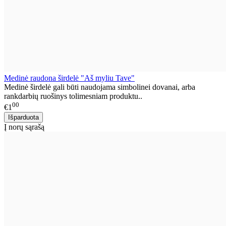
Medinė raudona širdelė "Aš myliu Tave"
Medinė širdelė gali būti naudojama simbolinei dovanai, arba
rankdarbių ruošinys tolimesniam produktu..
00
€1
Į norų sąrašą