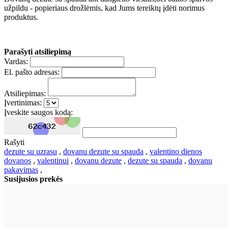
užpildu - popieriaus drožlėmis, kad Jums tereiktų įdėti norimus
produktus.
Parašyti atsiliepimą
Vardas:
El. pašto adresas:
Atsiliepimas:
Įvertinimas:
Įveskite saugos kodą:
Rašyti
dezute su uzrasu
,
dovanu dezute su spauda
,
valentino dienos
dovanos
,
valentinui
,
dovanu dezute
,
dezute su spauda
,
dovanu
pakavimas
,
Susijusios prekės