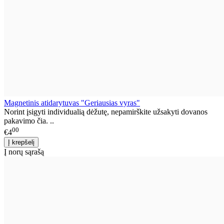
Magnetinis atidarytuvas "Geriausias vyras"
Norint įsigyti individualią dėžutę, nepamirškite užsakyti dovanos
pakavimo čia. ..
00
€4
Į norų sąrašą