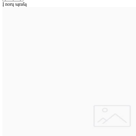
Į norų sąrašą