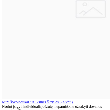
Mini šokoladukai "Auksinės širdelės" (4 vnt.)
Norint įsigyti individualią dėžutę, nepamirškite užsakyti dovanos