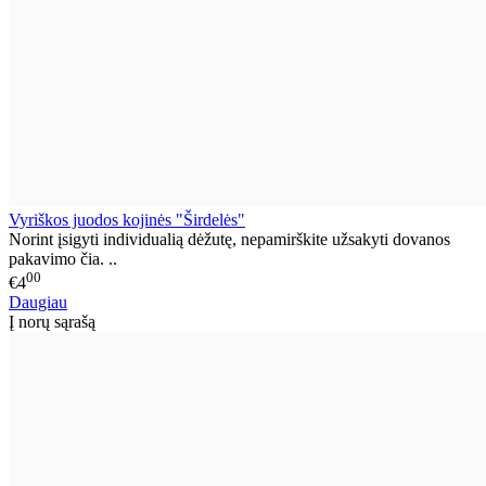
Vyriškos juodos kojinės "Širdelės"
Norint įsigyti individualią dėžutę, nepamirškite užsakyti dovanos
pakavimo čia. ..
00
€4
Daugiau
Į norų sąrašą