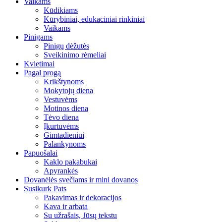
Vaikams
Kūdikiams
Kūrybiniai, edukaciniai rinkiniai
Vaikams
Pinigams
Pinigų dėžutės
Sveikinimo rėmeliai
Kvietimai
Pagal progą
Krikštynoms
Mokytojų diena
Vestuvėms
Motinos diena
Tėvo diena
Įkurtuvėms
Gimtadieniui
Palankynoms
Papuošalai
Kaklo pakabukai
Apyrankės
Dovanėlės svečiams ir mini dovanos
Susikurk Pats
Pakavimas ir dekoracijos
Kava ir arbata
Su užrašais, Jūsų tekstu