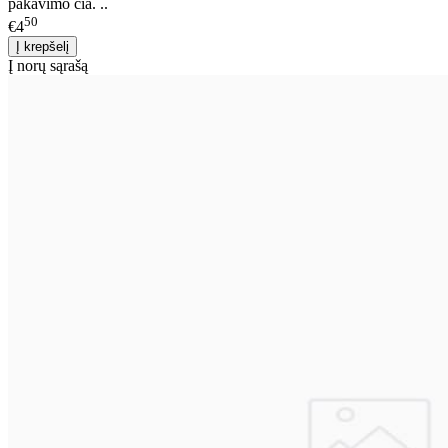
pakavimo čia. ..
50
€4
Į norų sąrašą