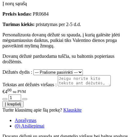
Į norų sąrašą
Prekės kodas:
PR0684
Turimas kiekis:
pristatymas per 2-5 d.d.
Personalizuota dovanų dėžutė su spauda, į kurią galėsite įdėti
mėgstamiausius daiktus, puikiai tiks Valentino dienos proga
pasveikinti mylimą žmogų.
Dovanų dėžutė parduodama tuščia, su baltomis popieriaus
drožlėmis.
Dėžutės dydis :
Tekstas ant dėžutės viršaus :
00
€4
su PVM
Turite klausimų apie šią prekę?
Klauskite
Aprašymas
(0) Atsiliepimai
Dovanų dėžutė su spauda ant dangtelio viršaus,bei baltos spalvos