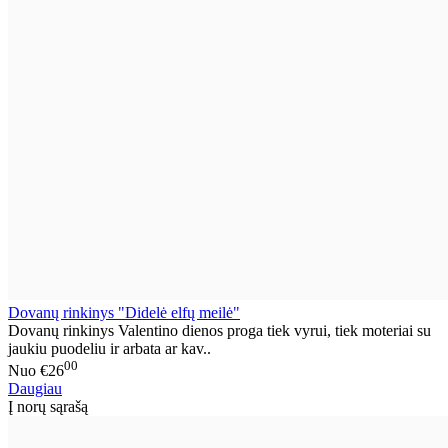
Dovanų rinkinys "Didelė elfų meilė"
Dovanų rinkinys Valentino dienos proga tiek vyrui, tiek moteriai su
jaukiu puodeliu ir arbata ar kav..
00
Nuo
€26
Daugiau
Į norų sąrašą