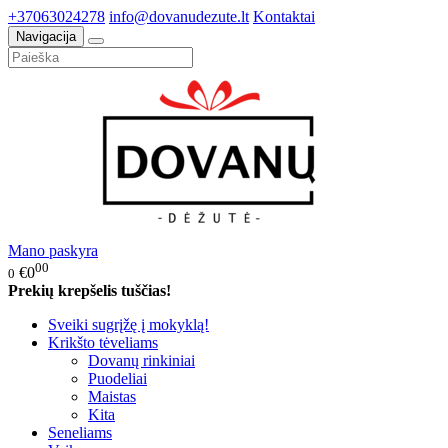
+37063024278
info@dovanudezute.lt
Kontaktai
Navigacija
Mano paskyra
00
€0
0
Prekių krepšelis tuščias!
Sveiki sugrįžę į mokyklą!
Krikšto tėveliams
Dovanų rinkiniai
Puodeliai
Maistas
Kita
Seneliams