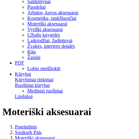
Saldumynai
Puodeliai
Arbatos, kavos aksesuarai
Kosmetika, rankšluosčiai
Moteriški aksesuarai
Vyriški aksesuarai
Užrašų knygelės
Laikrodžiai, žadintuvai
Žvakės, interjero detalės
Kita
Žaislai
PDF
Lobio medžioklė
Kūrybai
Kūrybiniai rinkiniai
Ruošiniai kūrybai
Mediniai ruošiniai
Lipdukai
Moteriški aksesuarai
Pagrindinis
Susikurk Pats
Moteriški aksesuarai