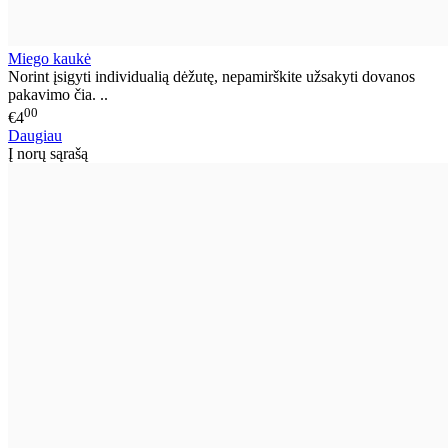
Miego kaukė
Norint įsigyti individualią dėžutę, nepamirškite užsakyti dovanos
pakavimo čia. ..
00
€4
Daugiau
Į norų sąrašą