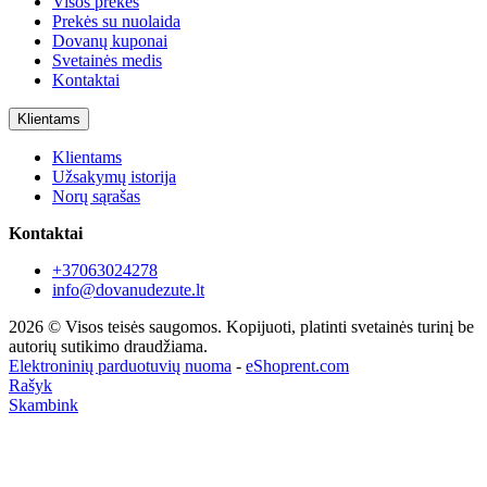
Visos prekės
Prekės su nuolaida
Dovanų kuponai
Svetainės medis
Kontaktai
Klientams
Klientams
Užsakymų istorija
Norų sąrašas
Kontaktai
+37063024278
info@dovanudezute.lt
2026 © Visos teisės saugomos. Kopijuoti, platinti svetainės turinį be
autorių sutikimo draudžiama.
Elektroninių parduotuvių nuoma
-
eShoprent.com
Rašyk
Skambink