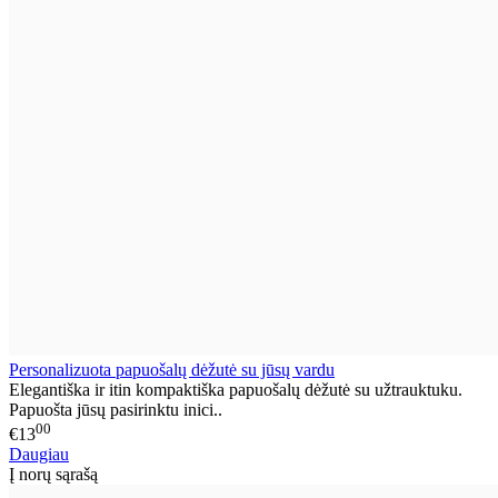
Personalizuota papuošalų dėžutė su jūsų vardu
Elegantiška ir itin kompaktiška papuošalų dėžutė su užtrauktuku.
Papuošta jūsų pasirinktu inici..
00
€13
Daugiau
Į norų sąrašą