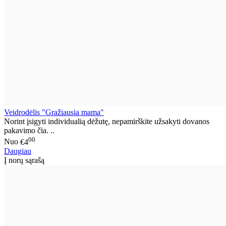
Veidrodėlis "Gražiausia mama"
Norint įsigyti individualią dėžutę, nepamirškite užsakyti dovanos
pakavimo čia. ..
00
Nuo
€4
Daugiau
Į norų sąrašą