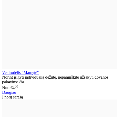
Veidrodėlis "Mamytė"
Norint įsigyti individualią dėžutę, nepamirškite užsakyti dovanos
pakavimo čia. ..
00
Nuo
€4
Daugiau
Į norų sąrašą