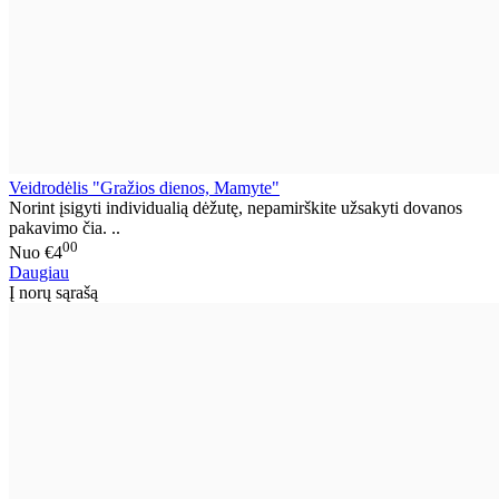
Veidrodėlis "Gražios dienos, Mamyte"
Norint įsigyti individualią dėžutę, nepamirškite užsakyti dovanos
pakavimo čia. ..
00
Nuo
€4
Daugiau
Į norų sąrašą