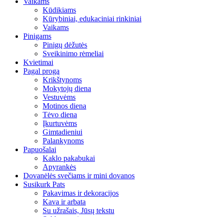
Vaikams
Kūdikiams
Kūrybiniai, edukaciniai rinkiniai
Vaikams
Pinigams
Pinigų dėžutės
Sveikinimo rėmeliai
Kvietimai
Pagal progą
Krikštynoms
Mokytojų diena
Vestuvėms
Motinos diena
Tėvo diena
Įkurtuvėms
Gimtadieniui
Palankynoms
Papuošalai
Kaklo pakabukai
Apyrankės
Dovanėlės svečiams ir mini dovanos
Susikurk Pats
Pakavimas ir dekoracijos
Kava ir arbata
Su užrašais, Jūsų tekstu