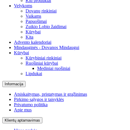
Kiti produktai
Velykoms
Dovanų rinkiniai
Vaikams
Papuošimai
Zuikio Lobio žaidimai
Kūrybai
Kita
Advento kalendoriai
Mindauginės - Dovanos Mindaugui
Kūrybai
Kūrybiniai rinkiniai
Ruošiniai kūrybai
Mediniai ruošiniai
Lipdukai
Informacija
Atsiskaitymas, pristatymas ir grąžinimas
Pirkimo sąlygos ir taisyklės
Privatumo politika
Apie mus
Klientų aptarnavimas