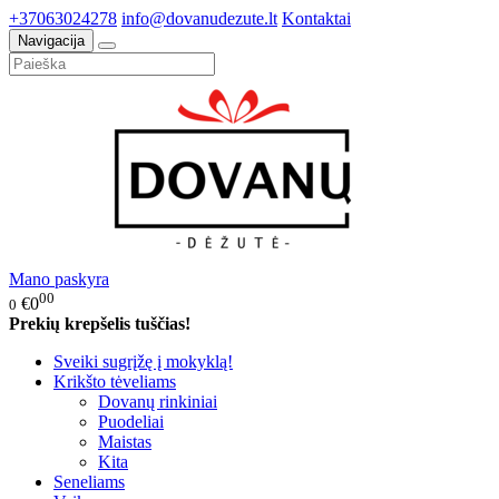
+37063024278
info@dovanudezute.lt
Kontaktai
Navigacija
Mano paskyra
00
€0
0
Prekių krepšelis tuščias!
Sveiki sugrįžę į mokyklą!
Krikšto tėveliams
Dovanų rinkiniai
Puodeliai
Maistas
Kita
Seneliams