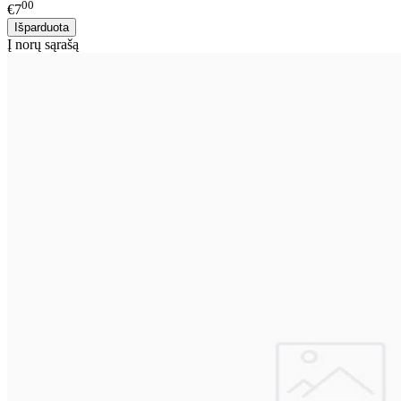
00
€7
Į norų sąrašą