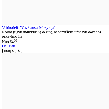
Veidrodėlis "Gražiausia Mokytoja"
Norint įsigyti individualią dėžutę, nepamirškite užsakyti dovanos
pakavimo čia. ..
00
Nuo
€4
Daugiau
Į norų sąrašą