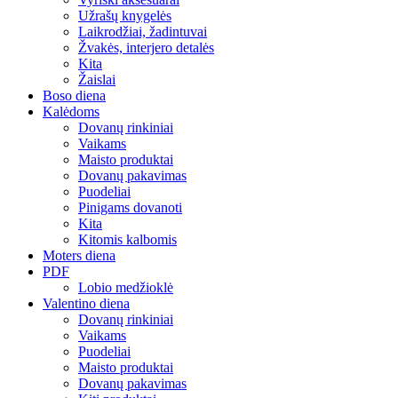
Užrašų knygelės
Laikrodžiai, žadintuvai
Žvakės, interjero detalės
Kita
Žaislai
Boso diena
Kalėdoms
Dovanų rinkiniai
Vaikams
Maisto produktai
Dovanų pakavimas
Puodeliai
Pinigams dovanoti
Kita
Kitomis kalbomis
Moters diena
PDF
Lobio medžioklė
Valentino diena
Dovanų rinkiniai
Vaikams
Puodeliai
Maisto produktai
Dovanų pakavimas