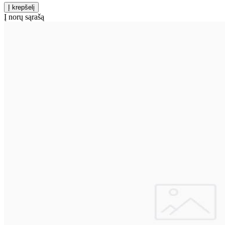
Į norų sąrašą