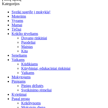
Kategorijos
Sveiki sugrįžę į mokyklą!
Moterims
Vyrams
Mamai
Tėčiui
Krikšto tėveliams
Dovanų rinkiniai
Puodeliai
Maistas
Kita
Seneliams
Vaikams
Kūdikiams
Kūrybiniai, edukaciniai rinkiniai
Vaikams
Mokytojams
Pinigams
Pinigų dėžutės
Sveikinimo rėmeliai
Kvietimai
Pagal progą
Krikštynoms
Mokytojų diena