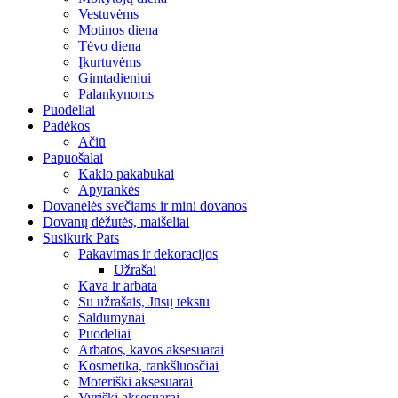
Vestuvėms
Motinos diena
Tėvo diena
Įkurtuvėms
Gimtadieniui
Palankynoms
Puodeliai
Padėkos
Ačiū
Papuošalai
Kaklo pakabukai
Apyrankės
Dovanėlės svečiams ir mini dovanos
Dovanų dėžutės, maišeliai
Susikurk Pats
Pakavimas ir dekoracijos
Užrašai
Kava ir arbata
Su užrašais, Jūsų tekstu
Saldumynai
Puodeliai
Arbatos, kavos aksesuarai
Kosmetika, rankšluosčiai
Moteriški aksesuarai
Vyriški aksesuarai