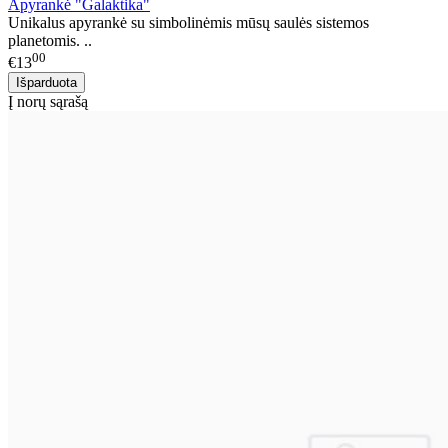
Apyrankė "Galaktika"
Unikalus apyrankė su simbolinėmis mūsų saulės sistemos
planetomis. ..
00
€13
Į norų sąrašą