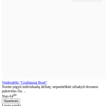
Veidrodėlis "Gražiausia Bosė"
Norint įsigyti individualią dėžutę, nepamirškite užsakyti dovanos
pakavimo čia. ..
00
Nuo
€4
Į norų sąrašą