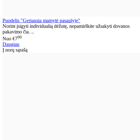
Puodelis "Geriausia mamytė pasaulyje"
Norint įsigyti individualią dėžutę, nepamirškite užsakyti dovanos
pakavimo čia. ..
00
Nuo
€7
Daugiau
Į norų sąrašą