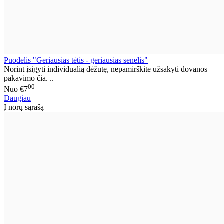
Puodelis "Geriausias tėtis - geriausias senelis"
Norint įsigyti individualią dėžutę, nepamirškite užsakyti dovanos
pakavimo čia. ..
00
Nuo
€7
Daugiau
Į norų sąrašą