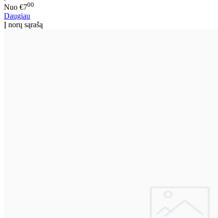
00
Nuo
€7
Daugiau
Į norų sąrašą