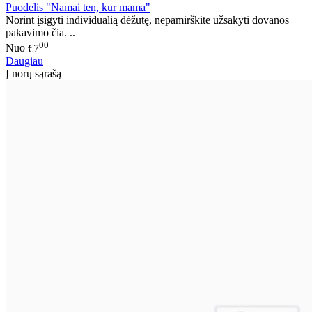
Puodelis "Namai ten, kur mama"
Norint įsigyti individualią dėžutę, nepamirškite užsakyti dovanos
pakavimo čia. ..
00
Nuo
€7
Daugiau
Į norų sąrašą