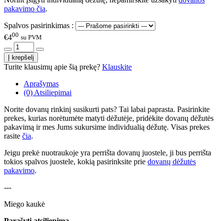
pakavimo čia
.
Spalvos pasirinkimas :
00
€4
su PVM
Turite klausimų apie šią prekę?
Klauskite
Aprašymas
(0) Atsiliepimai
Norite dovanų rinkinį susikurti pats? Tai labai paprasta. Pasirinkite
prekes, kurias norėtumėte matyti dėžutėje, pridėkite dovanų dėžutės
pakavimą ir mes Jums sukursime individualią dėžutę. Visas prekes
rasite
čia
.
Jeigu prekė nuotraukoje yra perrišta dovanų juostele, ji bus perrišta
tokios spalvos juostele, kokią pasirinksite prie
dovanų dėžutės
pakavimo
.
---
Miego kaukė
Parašyti atsiliepimą