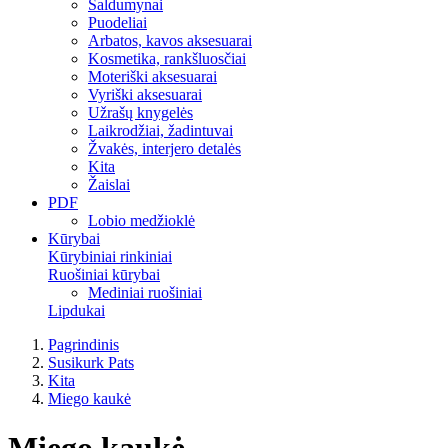
Saldumynai
Puodeliai
Arbatos, kavos aksesuarai
Kosmetika, rankšluosčiai
Moteriški aksesuarai
Vyriški aksesuarai
Užrašų knygelės
Laikrodžiai, žadintuvai
Žvakės, interjero detalės
Kita
Žaislai
PDF
Lobio medžioklė
Kūrybai
Kūrybiniai rinkiniai
Ruošiniai kūrybai
Mediniai ruošiniai
Lipdukai
Pagrindinis
Susikurk Pats
Kita
Miego kaukė
Miego kaukė