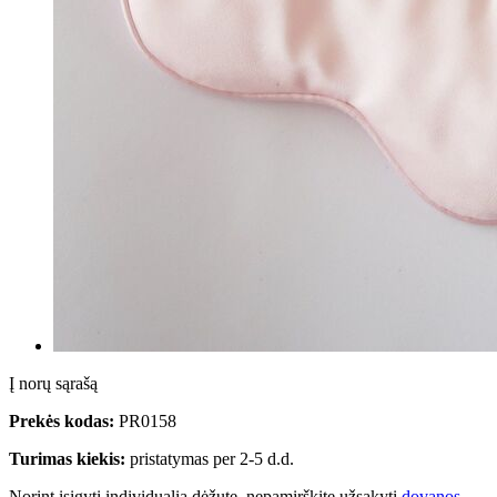
Į norų sąrašą
Prekės kodas:
PR0158
Turimas kiekis:
pristatymas per 2-5 d.d.
Norint įsigyti individualią dėžutę, nepamirškite užsakyti
dovanos