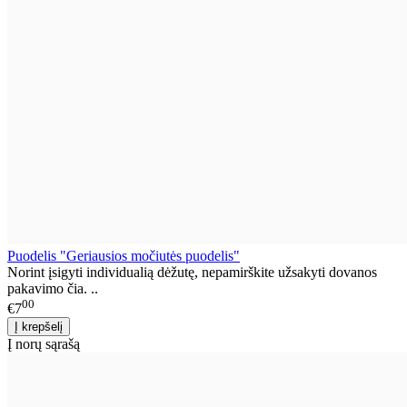
Puodelis "Geriausios močiutės puodelis"
Norint įsigyti individualią dėžutę, nepamirškite užsakyti dovanos
pakavimo čia. ..
00
€7
Į norų sąrašą