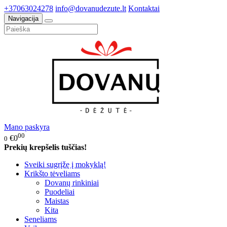
+37063024278
info@dovanudezute.lt
Kontaktai
Navigacija
Mano paskyra
00
€0
0
Prekių krepšelis tuščias!
Sveiki sugrįžę į mokyklą!
Krikšto tėveliams
Dovanų rinkiniai
Puodeliai
Maistas
Kita
Seneliams