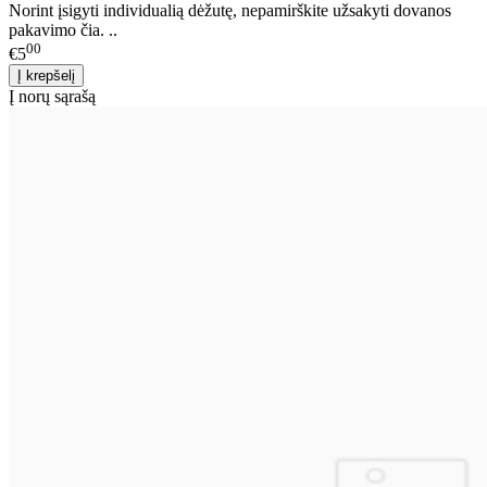
Norint įsigyti individualią dėžutę, nepamirškite užsakyti dovanos
pakavimo čia. ..
00
€5
Į norų sąrašą