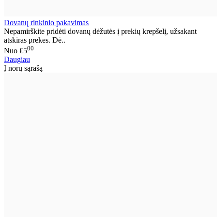
Dovanų rinkinio pakavimas
Nepamirškite pridėti dovanų dėžutės į prekių krepšelį, užsakant
atskiras prekes. Dė..
00
Nuo
€5
Daugiau
Į norų sąrašą