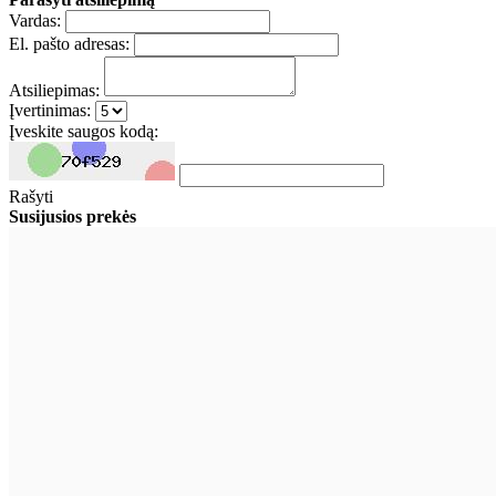
Vardas:
El. pašto adresas:
Atsiliepimas:
Įvertinimas:
Įveskite saugos kodą:
Rašyti
Susijusios prekės