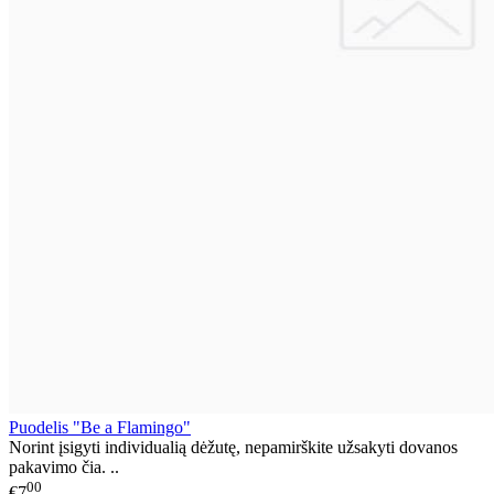
Puodelis "Be a Flamingo"
Norint įsigyti individualią dėžutę, nepamirškite užsakyti dovanos
pakavimo čia. ..
00
€7