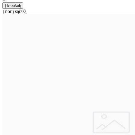
Į norų sąrašą