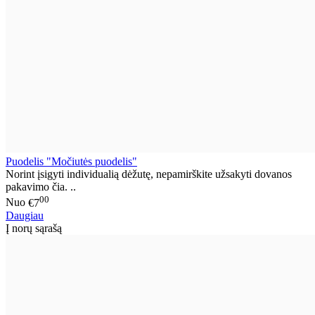
Puodelis "Močiutės puodelis"
Norint įsigyti individualią dėžutę, nepamirškite užsakyti dovanos
pakavimo čia. ..
00
Nuo
€7
Daugiau
Į norų sąrašą