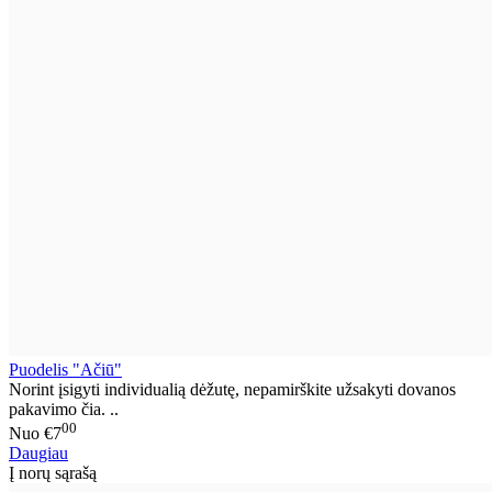
Puodelis "Ačiū"
Norint įsigyti individualią dėžutę, nepamirškite užsakyti dovanos
pakavimo čia. ..
00
Nuo
€7
Daugiau
Į norų sąrašą