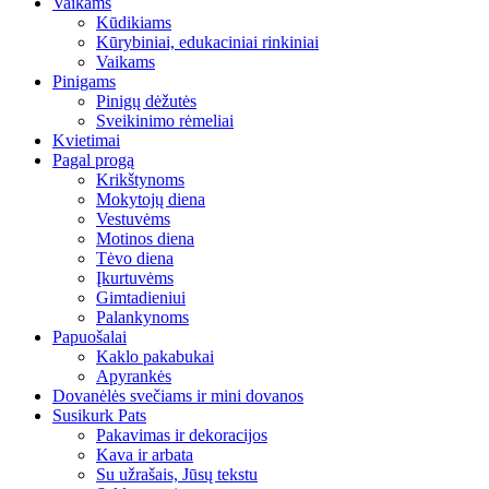
Vaikams
Kūdikiams
Kūrybiniai, edukaciniai rinkiniai
Vaikams
Pinigams
Pinigų dėžutės
Sveikinimo rėmeliai
Kvietimai
Pagal progą
Krikštynoms
Mokytojų diena
Vestuvėms
Motinos diena
Tėvo diena
Įkurtuvėms
Gimtadieniui
Palankynoms
Papuošalai
Kaklo pakabukai
Apyrankės
Dovanėlės svečiams ir mini dovanos
Susikurk Pats
Pakavimas ir dekoracijos
Kava ir arbata
Su užrašais, Jūsų tekstu