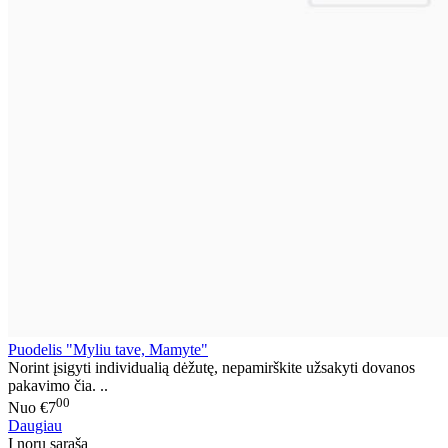
Puodelis "Myliu tave, Mamyte"
Norint įsigyti individualią dėžutę, nepamirškite užsakyti dovanos
pakavimo čia. ..
00
Nuo
€7
Daugiau
Į norų sąrašą