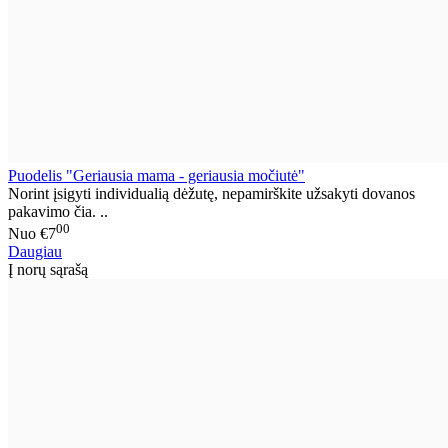
Puodelis "Geriausia mama - geriausia močiutė"
Norint įsigyti individualią dėžutę, nepamirškite užsakyti dovanos
pakavimo čia. ..
00
Nuo
€7
Daugiau
Į norų sąrašą