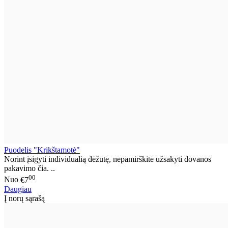
Puodelis "Krikštamotė"
Norint įsigyti individualią dėžutę, nepamirškite užsakyti dovanos
pakavimo čia. ..
00
Nuo
€7
Daugiau
Į norų sąrašą