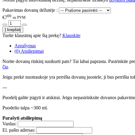
Pakavimas dovanų dėžutėje :
00
€7
su PVM
Turite klausimų apie šią prekę?
Klauskite
Aprašymas
(0) Atsiliepimai
Norite dovanų rinkinį susikurti pats? Tai labai paprasta. Pasirinkite 
čia
.
Jeigu prekė nuotraukoje yra perrišta dovanų juostele, ji bus perrišta to
---
Puodelį galite įsigyti ir atskirai. Jeigu nepasirinksite dovanos pakavi
Puodelio talpa ~300 ml.
Parašyti atsiliepimą
Vardas:
El. pašto adresas: