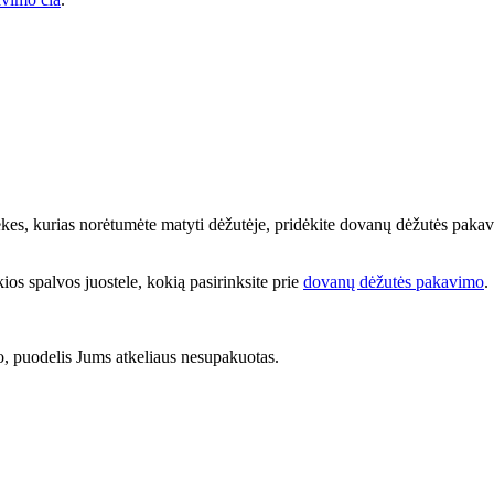
prekes, kurias norėtumėte matyti dėžutėje, pridėkite dovanų dėžutės paka
kios spalvos juostele, kokią pasirinksite prie
dovanų dėžutės pakavimo
.
mo, puodelis Jums atkeliaus nesupakuotas.