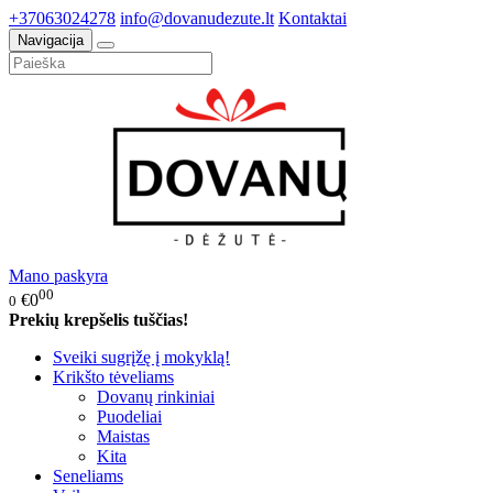
+37063024278
info@dovanudezute.lt
Kontaktai
Navigacija
Mano paskyra
00
€0
0
Prekių krepšelis tuščias!
Sveiki sugrįžę į mokyklą!
Krikšto tėveliams
Dovanų rinkiniai
Puodeliai
Maistas
Kita
Seneliams