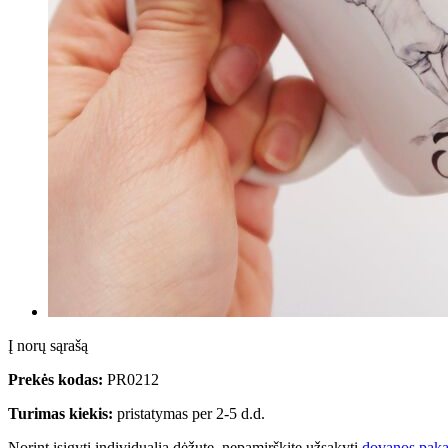
Į norų sąrašą
Prekės kodas:
PR0212
Turimas kiekis:
pristatymas per 2-5 d.d.
Norint įsigyti individualią dėžutę, nepamirškite užsakyti
dovanos paka