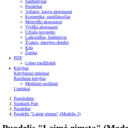
Saldumynai
Puodeliai
Arbatos, kavos aksesuarai
Kosmetika, rankšluosčiai
Moteriški aksesuarai
Vyriški aksesuarai
Užrašų knygelės
Laikrodžiai, žadintuvai
Žvakės, interjero detalės
Kita
Žaislai
PDF
Lobio medžioklė
Kūrybai
Kūrybiniai rinkiniai
Ruošiniai kūrybai
Mediniai ruošiniai
Lipdukai
Pagrindinis
Susikurk Pats
Puodeliai
Puodelis "Laimė gimsta" (Modelis 3)
Puodelis "Laimė gimsta" (Model