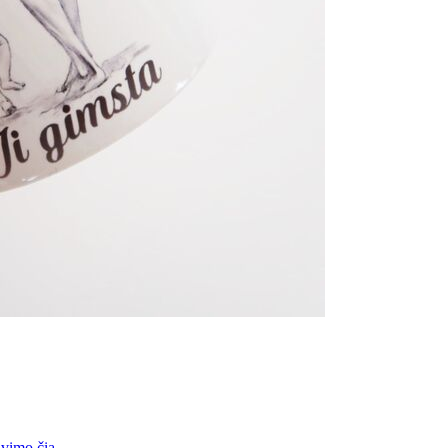
vimo čia
.