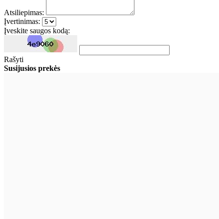
Atsiliepimas:
Įvertinimas:
Įveskite saugos kodą:
Rašyti
Susijusios prekės