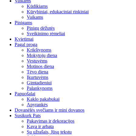
Vaikams
Kūdikiams
Kūrybiniai, edukaciniai rinkiniai
Vaikams
Pinigams
Pinigų dėžutės
Sveikinimo rėmeliai
Kvietimai
Pagal progą
Krikštynoms
Mokytojų diena
Vestuvėms
Motinos diena
Tėvo diena
Įkurtuvėms
Gimtadieniui
Palankynoms
Papuošalai
Kaklo pakabukai
Apyrankės
Dovanėlės svečiams ir mini dovanos
Susikurk Pats
Pakavimas ir dekoracijos
Kava ir arbata
Su užrašais, Jūsų tekstu