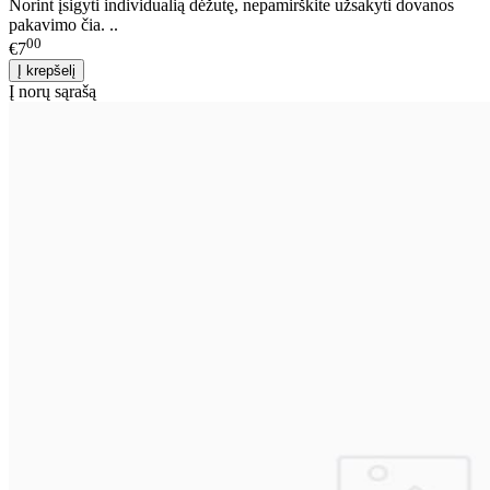
Norint įsigyti individualią dėžutę, nepamirškite užsakyti dovanos
pakavimo čia. ..
00
€7
Į norų sąrašą