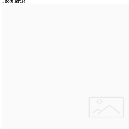
Į norų sąrašą