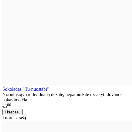
Šokoladas "Tu-nuostabi"
Norint įsigyti individualią dėžutę, nepamirškite užsakyti dovanos
pakavimo čia. ..
00
€5
Į norų sąrašą