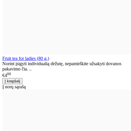
Fruit tea for ladies (80 g.)
Norint įsigyti individualią dėžutę, nepamirškite užsakyti dovanos
pakavimo čia. ..
00
€4
Į norų sąrašą