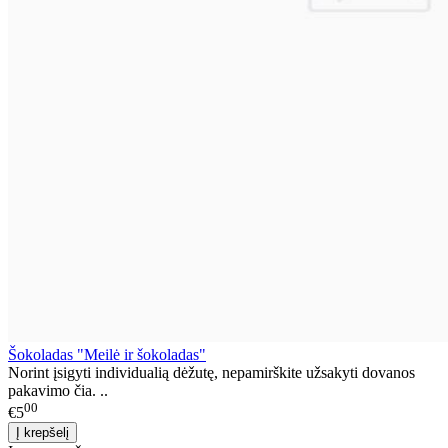
Šokoladas "Meilė ir šokoladas"
Norint įsigyti individualią dėžutę, nepamirškite užsakyti dovanos
pakavimo čia. ..
00
€5