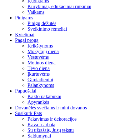
Kūdikiams
Kūrybiniai, edukaciniai rinkiniai
Vaikams
Pinigams
Pinigų dėžutės
Sveikinimo rėmeliai
Kvietimai
Pagal progą
Krikštynoms
Mokytojų diena
Vestuvėms
Motinos diena
Tėvo diena
Įkurtuvėms
Gimtadieniui
Palankynoms
Papuošalai
Kaklo pakabukai
Apyrankės
Dovanėlės svečiams ir mini dovanos
Susikurk Pats
Pakavimas ir dekoracijos
Kava ir arbata
Su užrašais, Jūsų tekstu
Saldumynai