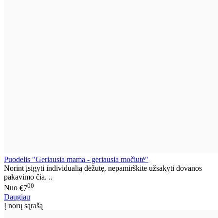
Puodelis "Geriausia mama - geriausia močiutė"
Norint įsigyti individualią dėžutę, nepamirškite užsakyti dovanos
pakavimo čia. ..
00
Nuo
€7
Daugiau
Į norų sąrašą