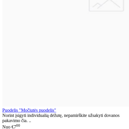
Puodelis "Močiutės puodelis"
Norint įsigyti individualią dėžutę, nepamirškite užsakyti dovanos
pakavimo čia. ..
00
Nuo
€7