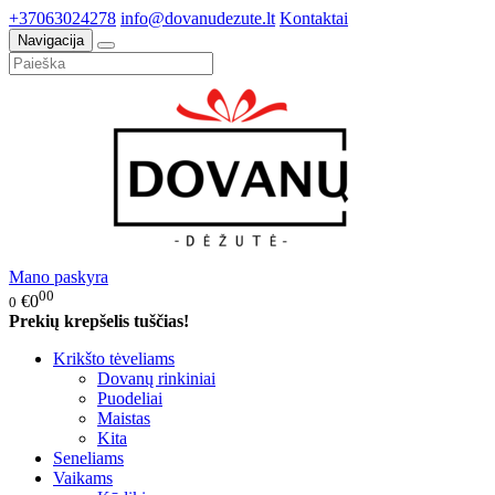
+37063024278
info@dovanudezute.lt
Kontaktai
Navigacija
Mano paskyra
00
€0
0
Prekių krepšelis tuščias!
Krikšto tėveliams
Dovanų rinkiniai
Puodeliai
Maistas
Kita
Seneliams
Vaikams