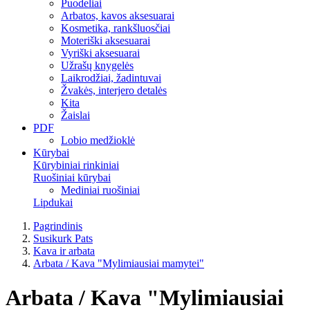
Puodeliai
Arbatos, kavos aksesuarai
Kosmetika, rankšluosčiai
Moteriški aksesuarai
Vyriški aksesuarai
Užrašų knygelės
Laikrodžiai, žadintuvai
Žvakės, interjero detalės
Kita
Žaislai
PDF
Lobio medžioklė
Kūrybai
Kūrybiniai rinkiniai
Ruošiniai kūrybai
Mediniai ruošiniai
Lipdukai
Pagrindinis
Susikurk Pats
Kava ir arbata
Arbata / Kava "Mylimiausiai mamytei"
Arbata / Kava "Mylimiausiai