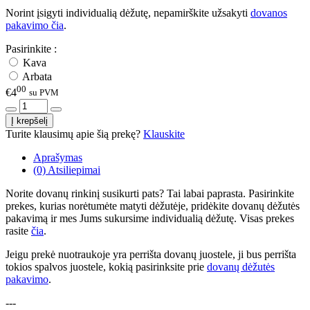
Norint įsigyti individualią dėžutę, nepamirškite užsakyti
dovanos
pakavimo čia
.
Pasirinkite :
Kava
Arbata
00
€4
su PVM
Turite klausimų apie šią prekę?
Klauskite
Aprašymas
(0) Atsiliepimai
Norite dovanų rinkinį susikurti pats? Tai labai paprasta. Pasirinkite
prekes, kurias norėtumėte matyti dėžutėje, pridėkite dovanų dėžutės
pakavimą ir mes Jums sukursime individualią dėžutę. Visas prekes
rasite
čia
.
Jeigu prekė nuotraukoje yra perrišta dovanų juostele, ji bus perrišta
tokios spalvos juostele, kokią pasirinksite prie
dovanų dėžutės
pakavimo
.
---