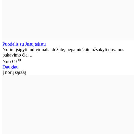
Puodelis su Jūsų tekstu
Norint įsigyti individualią dėžutę, nepamirškite užsakyti dovanos
pakavimo čia. ..
00
Nuo
€9
Daugiau
Į norų sąrašą