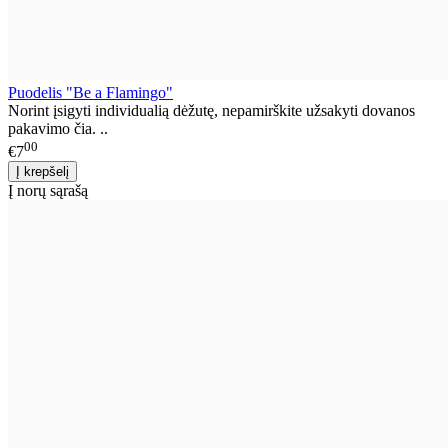
Puodelis "Be a Flamingo"
Norint įsigyti individualią dėžutę, nepamirškite užsakyti dovanos
pakavimo čia. ..
00
€7
Į norų sąrašą