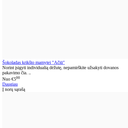
Šokoladas krikšto mamytei "Ačiū"
Norint įsigyti individualią dėžutę, nepamirškite užsakyti dovanos
pakavimo čia. ..
00
Nuo
€5
Daugiau
Į norų sąrašą