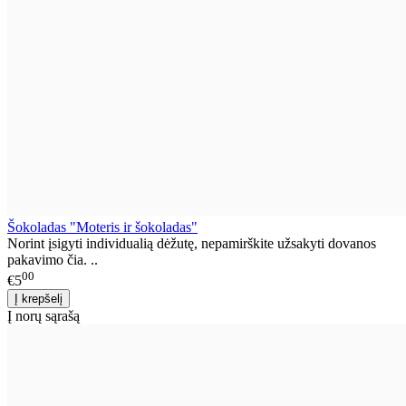
Šokoladas "Moteris ir šokoladas"
Norint įsigyti individualią dėžutę, nepamirškite užsakyti dovanos
pakavimo čia. ..
00
€5
Į norų sąrašą