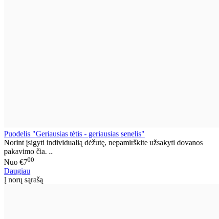
Puodelis "Geriausias tėtis - geriausias senelis"
Norint įsigyti individualią dėžutę, nepamirškite užsakyti dovanos
pakavimo čia. ..
00
Nuo
€7
Daugiau
Į norų sąrašą