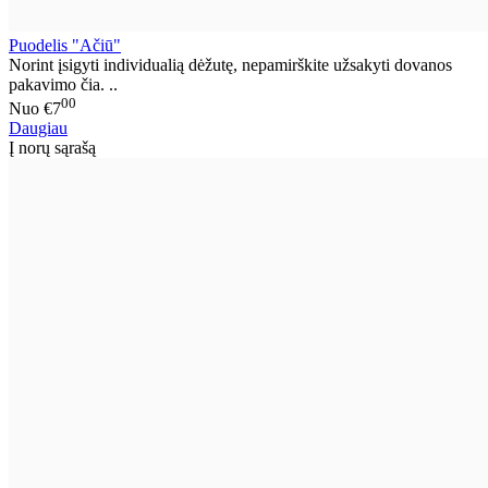
Puodelis "Ačiū"
Norint įsigyti individualią dėžutę, nepamirškite užsakyti dovanos
pakavimo čia. ..
00
Nuo
€7
Daugiau
Į norų sąrašą