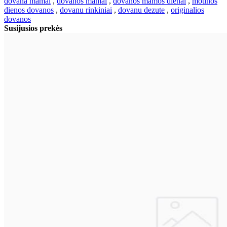
dovana mamai
,
dovanos mamai
,
dovanos mamos dienai
,
motinos
dienos dovanos
,
dovanu rinkiniai
,
dovanu dezute
,
originalios
dovanos
Susijusios prekės