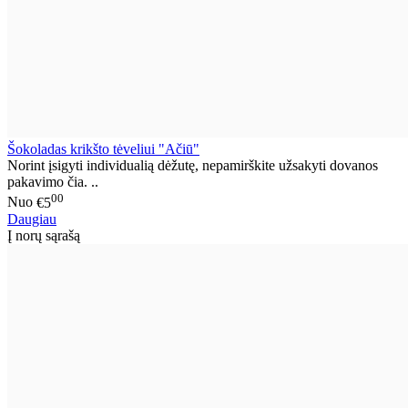
Šokoladas krikšto tėveliui "Ačiū"
Norint įsigyti individualią dėžutę, nepamirškite užsakyti dovanos
pakavimo čia. ..
00
Nuo
€5
Daugiau
Į norų sąrašą