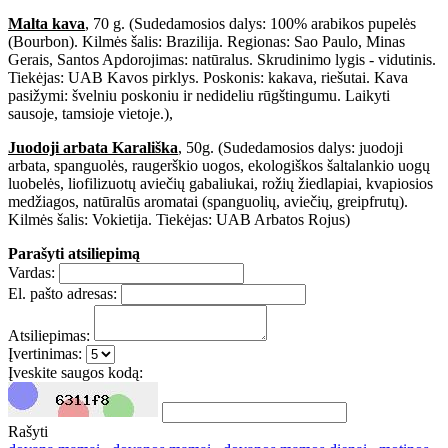
Malta kava
, 70 g. (Sudedamosios dalys: 100% arabikos pupelės
(Bourbon). Kilmės šalis: Brazilija. Regionas: Sao Paulo, Minas
Gerais, Santos Apdorojimas: natūralus. Skrudinimo lygis - vidutinis.
Tiekėjas: UAB Kavos pirklys. Poskonis: kakava, riešutai. Kava
pasižymi: švelniu poskoniu ir nedideliu rūgštingumu. Laikyti
sausoje, tamsioje vietoje.),
Juodoji arbata Karališka
, 50g. (Sudedamosios dalys: juodoji
arbata, spanguolės, raugerškio uogos, ekologiškos šaltalankio uogų
luobelės, liofilizuotų aviečių gabaliukai, rožių žiedlapiai, kvapiosios
medžiagos, natūralūs aromatai (spanguolių, aviečių, greipfrutų).
Kilmės šalis: Vokietija. Tiekėjas: UAB Arbatos Rojus)
Parašyti atsiliepimą
Vardas:
El. pašto adresas:
Atsiliepimas:
Įvertinimas:
Įveskite saugos kodą:
Rašyti