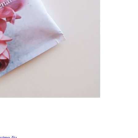
vimo čia
.