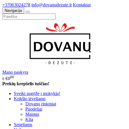
+37063024278
info@dovanudezute.lt
Kontaktai
Navigacija
Mano paskyra
00
€0
0
Prekių krepšelis tuščias!
Sveiki sugrįžę į mokyklą!
Krikšto tėveliams
Dovanų rinkiniai
Puodeliai
Maistas
Kita
Seneliams