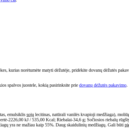
prekes, kurias norėtumėte matyti dėžutėje, pridėkite dovanų dėžutės paka
kios spalvos juostele, kokią pasirinksite prie
dovanų dėžutės pakavimo
.
tas, emulsiklis
sojų
lecitinas, natūrali vanilės kvapioji medžiaga), moli
2226,00 kJ / 535,00 Kcal; Riebalai-34,6 g; Sočiosios riebalų rūgštys
iagų yra ne mažiau kaip 55%. Daug skaidulinių medžiagų. Gali būti
pi