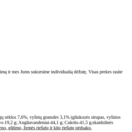
vimą ir mes Jums sukursime individualią dėžutę. Visas prekes rasite
ūgų sėklos 7,6%, vyšnių granulės 3,1% (gliukozės sirupas, vyšnios
-19,2 g; Angliavandeniai-44,1 g; Cukrūs-41,5 g;skaidulinės
eno, glitimo, žemės riešutų ir kitų riešutų pėdsakų.