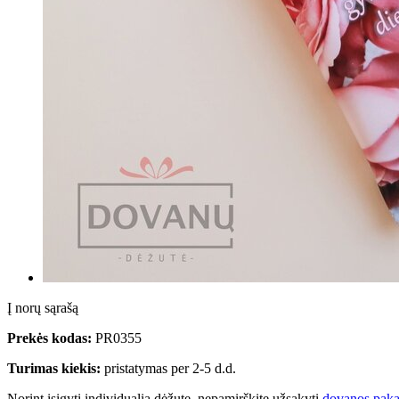
Į norų sąrašą
Prekės kodas:
PR0355
Turimas kiekis:
pristatymas per 2-5 d.d.
Norint įsigyti individualią dėžutę, nepamirškite užsakyti
dovanos paka