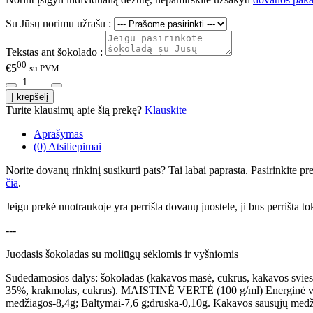
Su Jūsų norimu užrašu :
Tekstas ant šokolado :
00
€5
su PVM
Turite klausimų apie šią prekę?
Klauskite
Aprašymas
(0) Atsiliepimai
Norite dovanų rinkinį susikurti pats? Tai labai paprasta. Pasirinkite 
čia
.
Jeigu prekė nuotraukoje yra perrišta dovanų juostele, ji bus perrišta to
---
Juodasis šokoladas su moliūgų sėklomis ir vyšniomis
Sudedamosios dalys: šokoladas (kakavos masė, cukrus, kakavos svies
35%, krakmolas, cukrus). MAISTINĖ VERTĖ (100 g/ml) Energinė vertė-
medžiagos-8,4g; Baltymai-7,6 g;druska-0,10g. Kakavos sausųjų medž