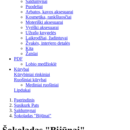
Saldumynai
Puodeliai
Arbatos, kavos aksesuarai
Kosmetika, rankšluosčiai
Moteriški aksesuarai
Vyriški aksesuarai
Užrašų knygelės
Laikrodžiai, žadintuvai
Žvakės, interjero detalės
Kita
Žaislai
PDF
Lobio medžioklė
Kūrybai
Kūrybiniai rinkiniai
Ruošiniai kūrybai
Mediniai ruošiniai
Lipdukai
Pagrindinis
Susikurk Pats
Saldumynai
Šokoladas "Bijūnai"
Šokoladas "Bijūnai"