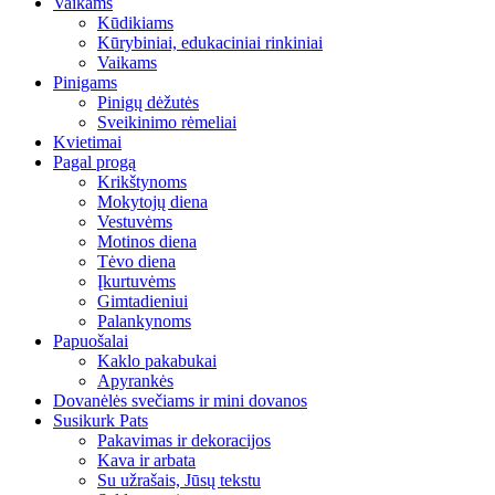
Vaikams
Kūdikiams
Kūrybiniai, edukaciniai rinkiniai
Vaikams
Pinigams
Pinigų dėžutės
Sveikinimo rėmeliai
Kvietimai
Pagal progą
Krikštynoms
Mokytojų diena
Vestuvėms
Motinos diena
Tėvo diena
Įkurtuvėms
Gimtadieniui
Palankynoms
Papuošalai
Kaklo pakabukai
Apyrankės
Dovanėlės svečiams ir mini dovanos
Susikurk Pats
Pakavimas ir dekoracijos
Kava ir arbata
Su užrašais, Jūsų tekstu