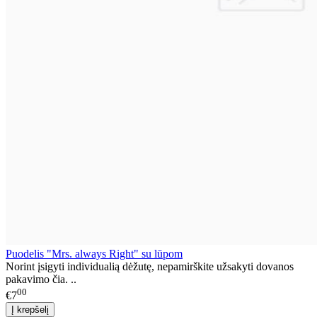
Puodelis "Mrs. always Right" su lūpom
Norint įsigyti individualią dėžutę, nepamirškite užsakyti dovanos
pakavimo čia. ..
00
€7