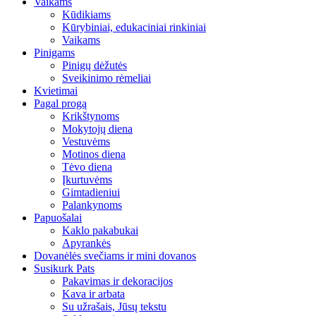
Vaikams
Kūdikiams
Kūrybiniai, edukaciniai rinkiniai
Vaikams
Pinigams
Pinigų dėžutės
Sveikinimo rėmeliai
Kvietimai
Pagal progą
Krikštynoms
Mokytojų diena
Vestuvėms
Motinos diena
Tėvo diena
Įkurtuvėms
Gimtadieniui
Palankynoms
Papuošalai
Kaklo pakabukai
Apyrankės
Dovanėlės svečiams ir mini dovanos
Susikurk Pats
Pakavimas ir dekoracijos
Kava ir arbata
Su užrašais, Jūsų tekstu