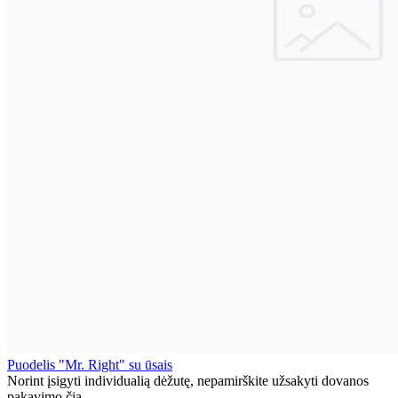
Puodelis "Mr. Right" su ūsais
Norint įsigyti individualią dėžutę, nepamirškite užsakyti dovanos
pakavimo čia. ..