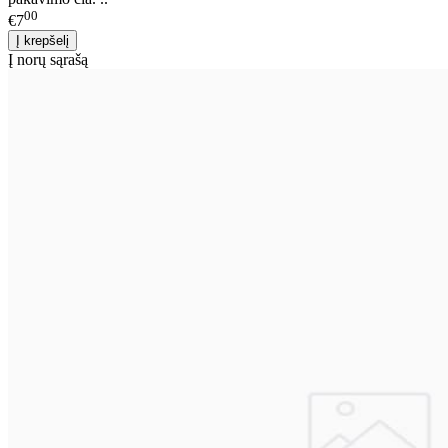
00
€7
Į norų sąrašą