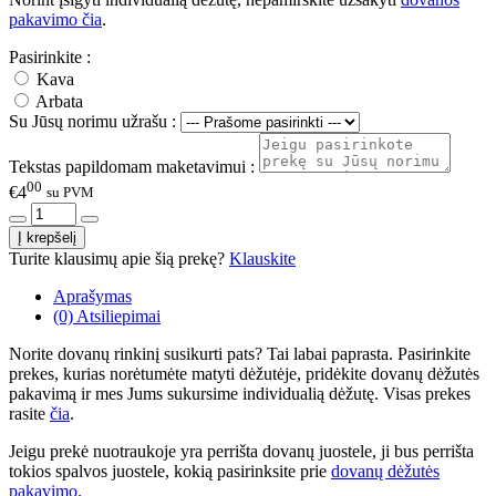
pakavimo čia
.
Pasirinkite :
Kava
Arbata
Su Jūsų norimu užrašu :
Tekstas papildomam maketavimui :
00
€4
su PVM
Turite klausimų apie šią prekę?
Klauskite
Aprašymas
(0) Atsiliepimai
Norite dovanų rinkinį susikurti pats? Tai labai paprasta. Pasirinkite
prekes, kurias norėtumėte matyti dėžutėje, pridėkite dovanų dėžutės
pakavimą ir mes Jums sukursime individualią dėžutę. Visas prekes
rasite
čia
.
Jeigu prekė nuotraukoje yra perrišta dovanų juostele, ji bus perrišta
tokios spalvos juostele, kokią pasirinksite prie
dovanų dėžutės
pakavimo
.