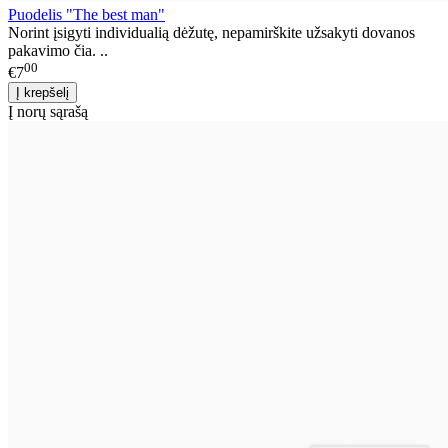
Puodelis "The best man"
Norint įsigyti individualią dėžutę, nepamirškite užsakyti dovanos
pakavimo čia. ..
00
€7
Į norų sąrašą