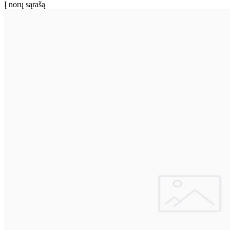
Į norų sąrašą