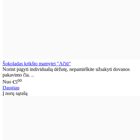
Šokoladas krikšto mamytei "Ačiū"
Norint įsigyti individualią dėžutę, nepamirškite užsakyti dovanos
pakavimo čia. ..
00
Nuo
€5
Daugiau
Į norų sąrašą