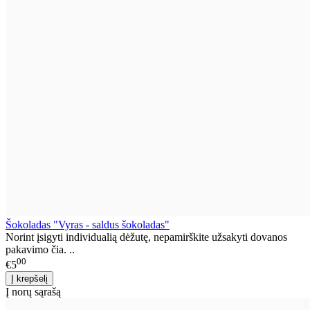
Šokoladas "Vyras - saldus šokoladas"
Norint įsigyti individualią dėžutę, nepamirškite užsakyti dovanos
pakavimo čia. ..
00
€5
Į norų sąrašą