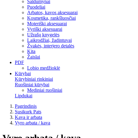
Saldumynai
Puodeliai
Arbatos, kavos aksesuarai
Kosmetika, rankšluosčiai
Moteriški aksesuarai
Vyriški aksesuarai
Užrašų knygelės
Laikrodžiai, žadintuvai
Žvakės, interjero detalės
Kita
Žaislai
PDF
Lobio medžioklė
Kūrybai
Kūrybiniai rinkiniai
Ruošiniai kūrybai
Mediniai ruošiniai
Lipdukai
Pagrindinis
Susikurk Pats
Kava ir arbata
Vyro arbata / kava
Vyro arbata / kava