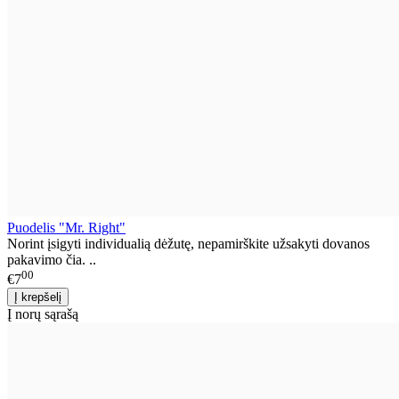
Puodelis "Mr. Right"
Norint įsigyti individualią dėžutę, nepamirškite užsakyti dovanos
pakavimo čia. ..
00
€7
Į norų sąrašą