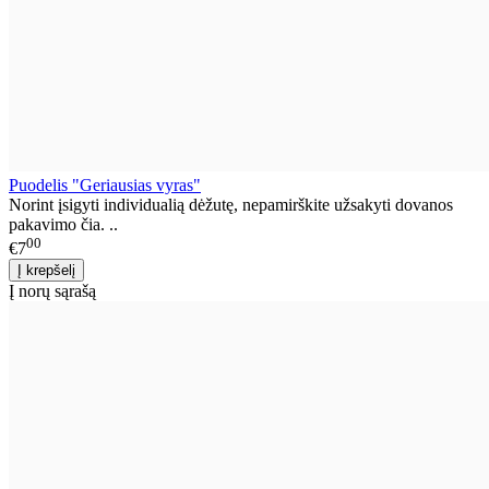
Puodelis "Geriausias vyras"
Norint įsigyti individualią dėžutę, nepamirškite užsakyti dovanos
pakavimo čia. ..
00
€7
Į norų sąrašą