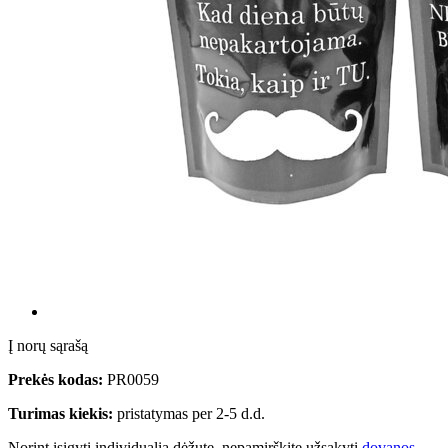
Į norų sąrašą
Prekės kodas:
PR0059
Turimas kiekis:
pristatymas per 2-5 d.d.
Norint įsigyti individualią dėžutę, nepamirškite užsakyti
dovanos