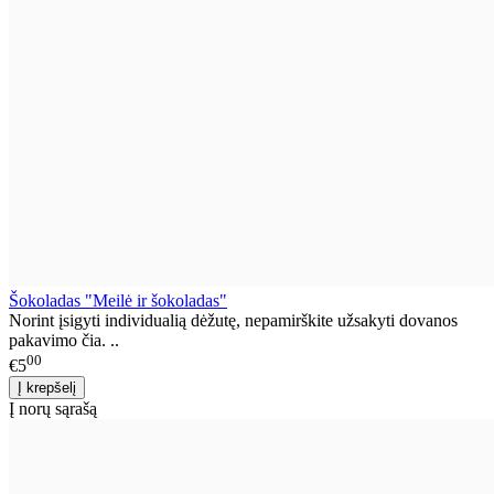
Šokoladas "Meilė ir šokoladas"
Norint įsigyti individualią dėžutę, nepamirškite užsakyti dovanos
pakavimo čia. ..
00
€5
Į norų sąrašą