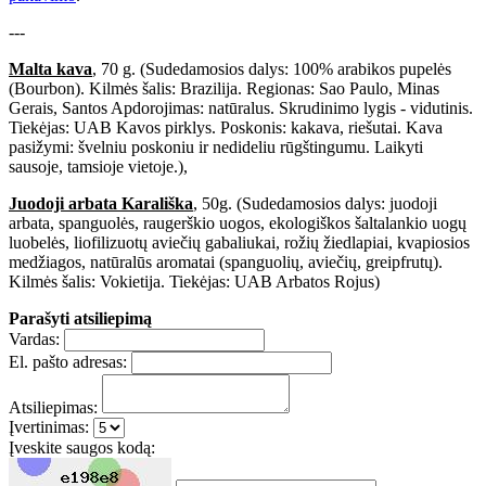
---
Malta kava
, 70 g. (Sudedamosios dalys: 100% arabikos pupelės
(Bourbon). Kilmės šalis: Brazilija. Regionas: Sao Paulo, Minas
Gerais, Santos Apdorojimas: natūralus. Skrudinimo lygis - vidutinis.
Tiekėjas: UAB Kavos pirklys. Poskonis: kakava, riešutai. Kava
pasižymi: švelniu poskoniu ir nedideliu rūgštingumu. Laikyti
sausoje, tamsioje vietoje.),
Juodoji arbata Karališka
, 50g. (Sudedamosios dalys: juodoji
arbata, spanguolės, raugerškio uogos, ekologiškos šaltalankio uogų
luobelės, liofilizuotų aviečių gabaliukai, rožių žiedlapiai, kvapiosios
medžiagos, natūralūs aromatai (spanguolių, aviečių, greipfrutų).
Kilmės šalis: Vokietija. Tiekėjas: UAB Arbatos Rojus)
Parašyti atsiliepimą
Vardas:
El. pašto adresas:
Atsiliepimas:
Įvertinimas:
Įveskite saugos kodą: