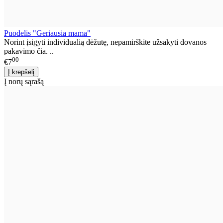
Puodelis "Geriausia mama"
Norint įsigyti individualią dėžutę, nepamirškite užsakyti dovanos
pakavimo čia. ..
00
€7
Į norų sąrašą