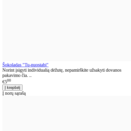
Šokoladas "Tu-nuostabi"
Norint įsigyti individualią dėžutę, nepamirškite užsakyti dovanos
pakavimo čia. ..
00
€5
Į norų sąrašą