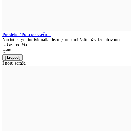
Puodelis "Pora po skėčiu"
Norint įsigyti individualią dėžutę, nepamirškite užsakyti dovanos
pakavimo čia. ..
00
€7
Į norų sąrašą