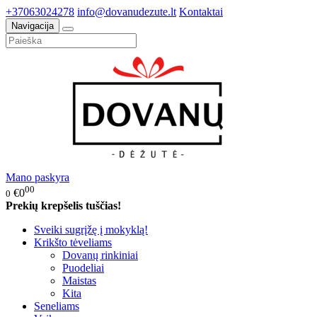
+37063024278
info@dovanudezute.lt
Kontaktai
Navigacija
Mano paskyra
00
€0
0
Prekių krepšelis tuščias!
Sveiki sugrįžę į mokyklą!
Krikšto tėveliams
Dovanų rinkiniai
Puodeliai
Maistas
Kita
Seneliams