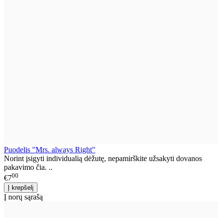
Puodelis "Mrs. always Right"
Norint įsigyti individualią dėžutę, nepamirškite užsakyti dovanos
pakavimo čia. ..
00
€7
Į norų sąrašą