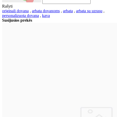
Rašyti
originali dovana
,
arbata dovanoms
,
arbata
,
arbata su uzrasu
,
personalizuota dovana
,
kava
Susijusios prekės