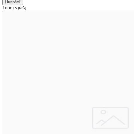
Į norų sąrašą