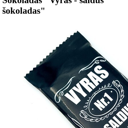
šokoladas"