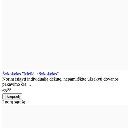
Šokoladas "Meilė ir šokoladas"
Norint įsigyti individualią dėžutę, nepamirškite užsakyti dovanos
pakavimo čia. ..
00
€5
Į norų sąrašą