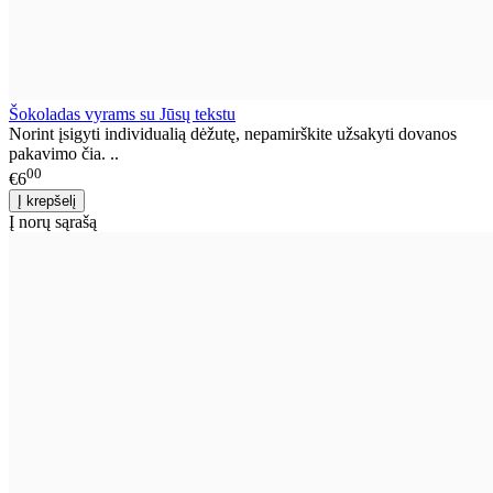
Šokoladas vyrams su Jūsų tekstu
Norint įsigyti individualią dėžutę, nepamirškite užsakyti dovanos
pakavimo čia. ..
00
€6
Į norų sąrašą