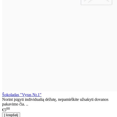
Šokoladas "Vyras Nr.1"
Norint įsigyti individualią dėžutę, nepamirškite užsakyti dovanos
pakavimo čia. ..
00
€5