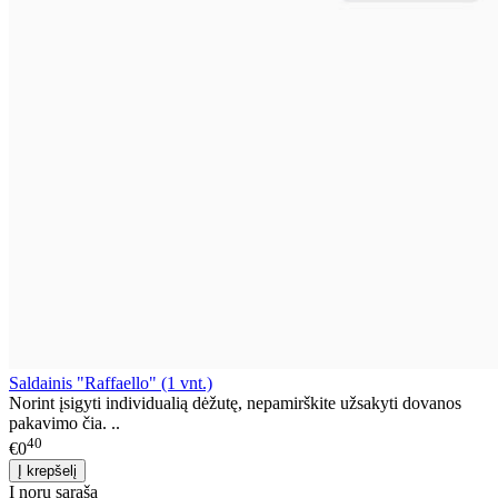
Saldainis "Raffaello" (1 vnt.)
Norint įsigyti individualią dėžutę, nepamirškite užsakyti dovanos
pakavimo čia. ..
40
€0
Į norų sąrašą