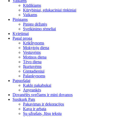
Vaikams
Kūdikiams
Kūrybiniai, edukaciniai rinkiniai
Vaikams
Pinigams
Pinigų dėžutės
Sveikinimo rėmeliai
Kvietimai
Pagal progą
Krikštynoms
Mokytojų diena
Vestuvėms
Motinos diena
Tėvo diena
Įkurtuvėms
Gimtadieniui
Palankynoms
Papuošalai
Kaklo pakabukai
Apyrankės
Dovanėlės svečiams ir mini dovanos
Susikurk Pats
Pakavimas ir dekoracijos
Kava ir arbata
Su užrašais, Jūsų tekstu