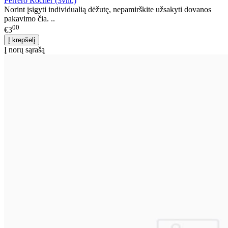
Ferrero Rocher (3vnt.)
Norint įsigyti individualią dėžutę, nepamirškite užsakyti dovanos
pakavimo čia. ..
00
€3
Į norų sąrašą