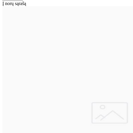
Į norų sąrašą