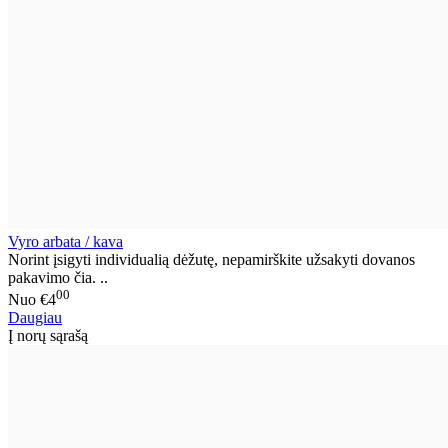
Vyro arbata / kava
Norint įsigyti individualią dėžutę, nepamirškite užsakyti dovanos
pakavimo čia. ..
00
Nuo
€4
Daugiau
Į norų sąrašą