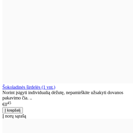
Šokoladinės širdelės (1 vnt.)
Norint įsigyti individualią dėžutę, nepamirškite užsakyti dovanos
pakavimo čia. ..
45
€0
Į norų sąrašą