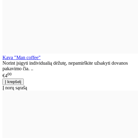
Kava "Man coffee"
Norint įsigyti individualią dėžutę, nepamirškite užsakyti dovanos
pakavimo čia. ..
00
€4
Į norų sąrašą