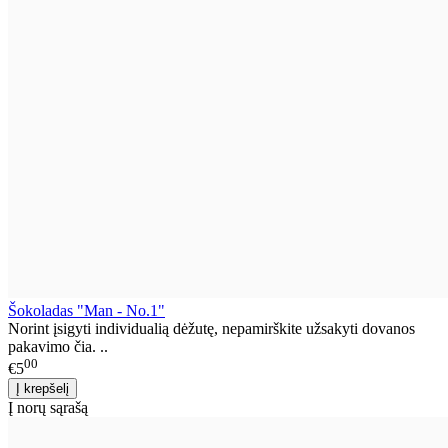
Šokoladas "Man - No.1"
Norint įsigyti individualią dėžutę, nepamirškite užsakyti dovanos
pakavimo čia. ..
00
€5
Į norų sąrašą