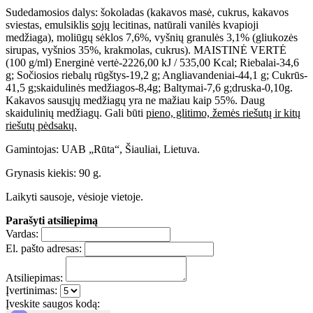
Sudedamosios dalys: šokoladas (kakavos masė, cukrus, kakavos
sviestas, emulsiklis
sojų
lecitinas, natūrali vanilės kvapioji
medžiaga), moliūgų sėklos 7,6%, vyšnių granulės 3,1% (gliukozės
sirupas, vyšnios 35%, krakmolas, cukrus). MAISTINĖ VERTĖ
(100 g/ml) Energinė vertė-2226,00 kJ / 535,00 Kcal; Riebalai-34,6
g; Sočiosios riebalų rūgštys-19,2 g; Angliavandeniai-44,1 g; Cukrūs-
41,5 g;skaidulinės medžiagos-8,4g; Baltymai-7,6 g;druska-0,10g.
Kakavos sausųjų medžiagų yra ne mažiau kaip 55%. Daug
skaidulinių medžiagų. Gali būti
pieno, glitimo, žemės riešutų ir kitų
riešutų pėdsakų.
Gamintojas: UAB „Rūta“, Šiauliai, Lietuva.
Grynasis kiekis: 90 g.
Laikyti sausoje, vėsioje vietoje.
Parašyti atsiliepimą
Vardas:
El. pašto adresas:
Atsiliepimas:
Įvertinimas:
Įveskite saugos kodą: