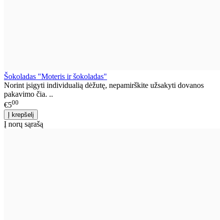
Šokoladas "Moteris ir šokoladas"
Norint įsigyti individualią dėžutę, nepamirškite užsakyti dovanos
pakavimo čia. ..
00
€5
Į norų sąrašą