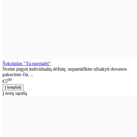
Šokoladas "Tu-nuostabi"
Norint įsigyti individualią dėžutę, nepamirškite užsakyti dovanos
pakavimo čia. ..
00
€5
Į norų sąrašą