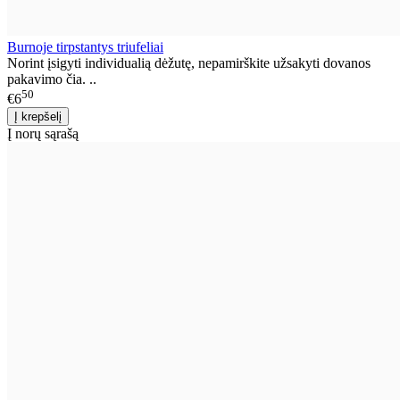
Burnoje tirpstantys triufeliai
Norint įsigyti individualią dėžutę, nepamirškite užsakyti dovanos
pakavimo čia. ..
50
€6
Į norų sąrašą