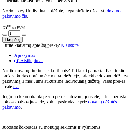
Turimas kiekis:
pristatymas per 2-5 d.d.
Norint įsigyti individualią dėžutę, nepamirškite užsakyti
dovanos
pakavimo čia
.
00
€5
su PVM
Turite klausimų apie šią prekę?
Klauskite
Aprašymas
(0) Atsiliepimai
Norite dovanų rinkinį susikurti pats? Tai labai paprasta. Pasirinkite
prekes, kurias norėtumėte matyti dėžutėje, pridėkite dovanų dėžutės
pakavimą ir mes Jums sukursime individualią dėžutę. Visas prekes
rasite
čia
.
Jeigu prekė nuotraukoje yra perrišta dovanų juostele, ji bus perrišta
tokios spalvos juostele, kokią pasirinksite prie
dovanų dėžutės
pakavimo
.
---
Juodasis šokoladas su moliūgų sėklomis ir vyšniomis