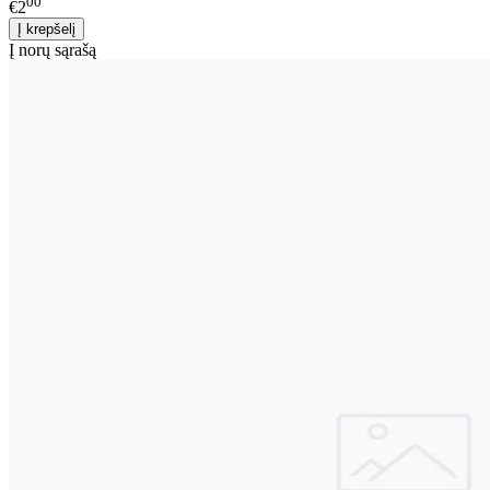
00
€2
Į norų sąrašą