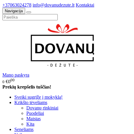
+37063024278
info@dovanudezute.lt
Kontaktai
Navigacija
Mano paskyra
00
€0
0
Prekių krepšelis tuščias!
Sveiki sugrįžę į mokyklą!
Krikšto tėveliams
Dovanų rinkiniai
Puodeliai
Maistas
Kita
Seneliams