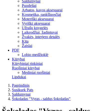
Saldumynai
Puodeliai
Arbatos, kavos aksesuarai
Kosmetika, rankšluosčiai
Moteriški aksesuarai
Vyriški aksesuarai
Užrašų knygelės
Laikrodžiai, žadintuvai
Žvakės, interjero detalės
Kita
Žaislai
PDF
Lobio medžioklė
Kūrybai
Kūrybiniai rinkiniai
Ruošiniai kūrybai
Mediniai ruošiniai
Lipdukai
Pagrindinis
Susikurk Pats
Saldumynai
Šokoladas "Vyras - saldus šokoladas"
Šokoladas "Vyras - saldus