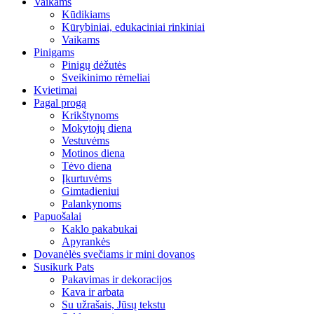
Vaikams
Kūdikiams
Kūrybiniai, edukaciniai rinkiniai
Vaikams
Pinigams
Pinigų dėžutės
Sveikinimo rėmeliai
Kvietimai
Pagal progą
Krikštynoms
Mokytojų diena
Vestuvėms
Motinos diena
Tėvo diena
Įkurtuvėms
Gimtadieniui
Palankynoms
Papuošalai
Kaklo pakabukai
Apyrankės
Dovanėlės svečiams ir mini dovanos
Susikurk Pats
Pakavimas ir dekoracijos
Kava ir arbata
Su užrašais, Jūsų tekstu