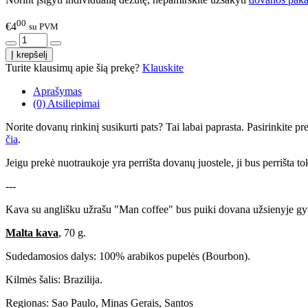
00
€4
su PVM
Turite klausimų apie šią prekę?
Klauskite
Aprašymas
(0) Atsiliepimai
Norite dovanų rinkinį susikurti pats? Tai labai paprasta. Pasirinkite 
čia
.
Jeigu prekė nuotraukoje yra perrišta dovanų juostele, ji bus perrišta to
---
Kava su anglišku užrašu "Man coffee" bus puiki dovana užsienyje g
Malta kava
, 70 g.
Sudedamosios dalys: 100% arabikos pupelės (Bourbon).
Kilmės šalis: Brazilija.
Regionas: Sao Paulo, Minas Gerais, Santos