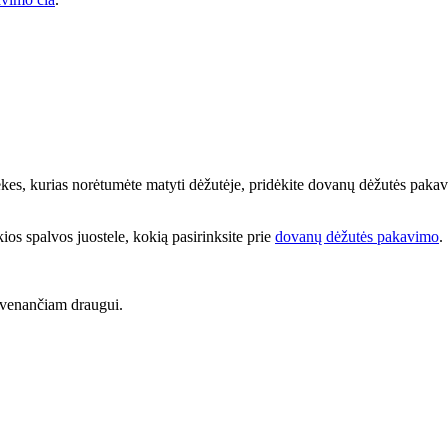
prekes, kurias norėtumėte matyti dėžutėje, pridėkite dovanų dėžutės paka
kios spalvos juostele, kokią pasirinksite prie
dovanų dėžutės pakavimo
.
yvenančiam draugui.