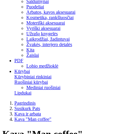
Saldumynai
Puodeliai
Arbatos, kavos aksesuarai
Kosmetika, rankšluosčiai
Moteriški aksesuarai
Vyriški aksesuarai
Užrašų knygelės
Laikrodžiai, žadintuvai
Žvakės, interjero detalės
Kita
Žaislai
PDF
Lobio medžioklė
Kūrybai
Kūrybiniai rinkiniai
Ruošiniai kūrybai
Mediniai ruošiniai
Lipdukai
Pagrindinis
Susikurk Pats
Kava ir arbata
Kava "Man coffee"
Kava "Man coffee"