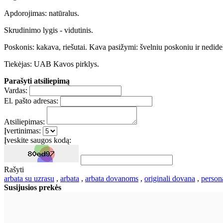
Apdorojimas: natūralus.
Skrudinimo lygis - vidutinis.
Poskonis: kakava, riešutai. Kava pasižymi: švelniu poskoniu ir nedidel
Tiekėjas: UAB Kavos pirklys.
Parašyti atsiliepimą
Vardas:
El. pašto adresas:
Atsiliepimas:
Įvertinimas:
Įveskite saugos kodą:
Rašyti
arbata su uzrasu
,
arbata
,
arbata dovanoms
,
originali dovana
,
person
Susijusios prekės