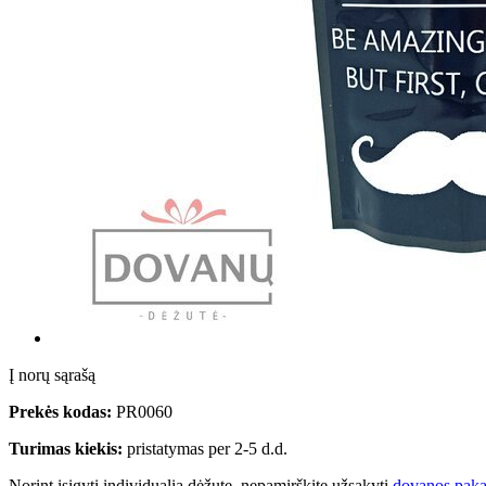
Į norų sąrašą
Prekės kodas:
PR0060
Turimas kiekis:
pristatymas per 2-5 d.d.
Norint įsigyti individualią dėžutę, nepamirškite užsakyti
dovanos paka