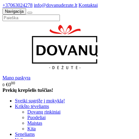
+37063024278
info@dovanudezute.lt
Kontaktai
Navigacija
Mano paskyra
00
€0
0
Prekių krepšelis tuščias!
Sveiki sugrįžę į mokyklą!
Krikšto tėveliams
Dovanų rinkiniai
Puodeliai
Maistas
Kita
Seneliams