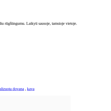
iu rūgštingumu. Laikyti sausoje, tamsioje vietoje.
alizuota dovana
,
kava