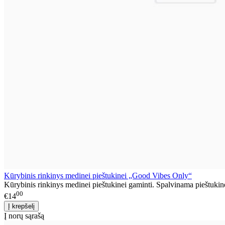
Kūrybinis rinkinys medinei pieštukinei „Good Vibes Only“
Kūrybinis rinkinys medinei pieštukinei gaminti. Spalvinama pieštukinė
00
€14
Į norų sąrašą