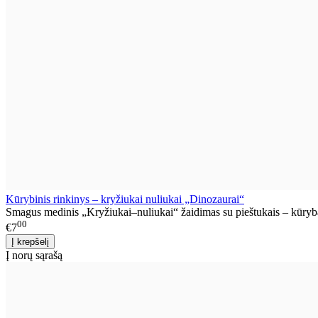
Kūrybinis rinkinys – kryžiukai nuliukai „Dinozaurai“
Smagus medinis „Kryžiukai–nuliukai“ žaidimas su pieštukais – kūrybai
00
€7
Į norų sąrašą