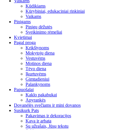
Vaikams
Kūdikiams
Kūrybiniai, edukaciniai rinkiniai
Vaikams
Pinigams
Pinigų dėžutės
Sveikinimo rėmeliai
Kvietimai
Pagal progą
Krikštynoms
Mokytojų diena
Vestuvėms
Motinos diena
Tėvo diena
Įkurtuvėms
Gimtadieniui
Palankynoms
Papuošalai
Kaklo pakabukai
Apyrankės
Dovanėlės svečiams ir mini dovanos
Susikurk Pats
Pakavimas ir dekoracijos
Kava ir arbata
Su užrašais, Jūsų tekstu