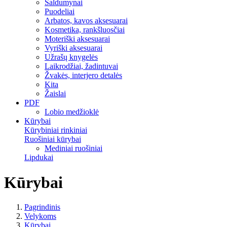
Saldumynai
Puodeliai
Arbatos, kavos aksesuarai
Kosmetika, rankšluosčiai
Moteriški aksesuarai
Vyriški aksesuarai
Užrašų knygelės
Laikrodžiai, žadintuvai
Žvakės, interjero detalės
Kita
Žaislai
PDF
Lobio medžioklė
Kūrybai
Kūrybiniai rinkiniai
Ruošiniai kūrybai
Mediniai ruošiniai
Lipdukai
Kūrybai
Pagrindinis
Velykoms
Kūrybai