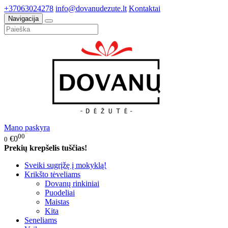
+37063024278
info@dovanudezute.lt
Kontaktai
Navigacija
Mano paskyra
00
€0
0
Prekių krepšelis tuščias!
Sveiki sugrįžę į mokyklą!
Krikšto tėveliams
Dovanų rinkiniai
Puodeliai
Maistas
Kita
Seneliams