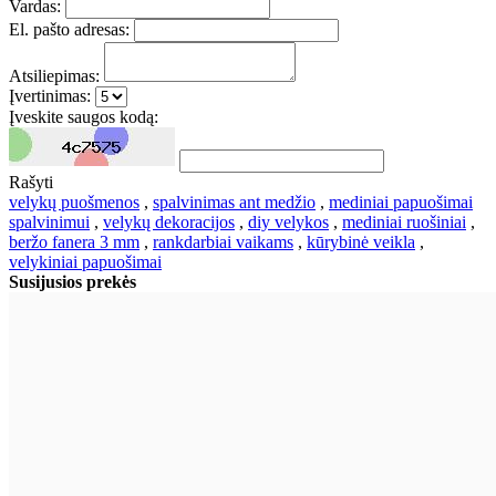
Vardas:
El. pašto adresas:
Atsiliepimas:
Įvertinimas:
Įveskite saugos kodą:
Rašyti
velykų puošmenos
,
spalvinimas ant medžio
,
mediniai papuošimai
spalvinimui
,
velykų dekoracijos
,
diy velykos
,
mediniai ruošiniai
,
beržo fanera 3 mm
,
rankdarbiai vaikams
,
kūrybinė veikla
,
velykiniai papuošimai
Susijusios prekės