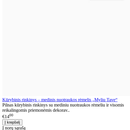
Kūrybinis rinkinys – medinis nuotraukos rėmelis „Myliu Tave“
Pilnas kūrybinis rinkinys su mediniu nuotraukos rėmeliu ir visomis
reikalingomis priemonėmis dekorav..
00
€14
Į norų sąrašą