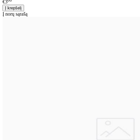
00
€3
Į norų sąrašą