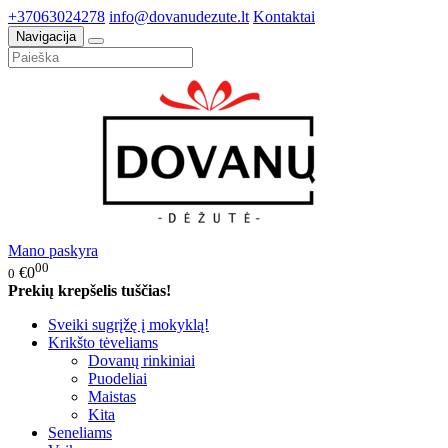
+37063024278
info@dovanudezute.lt
Kontaktai
Navigacija
Mano paskyra
00
€0
0
Prekių krepšelis tuščias!
Sveiki sugrįžę į mokyklą!
Krikšto tėveliams
Dovanų rinkiniai
Puodeliai
Maistas
Kita
Seneliams