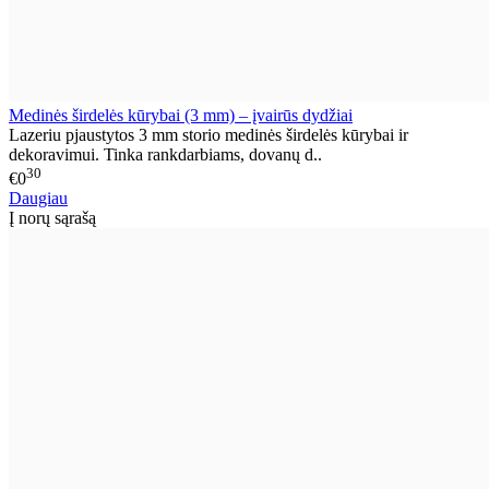
Medinės širdelės kūrybai (3 mm) – įvairūs dydžiai
Lazeriu pjaustytos 3 mm storio medinės širdelės kūrybai ir
dekoravimui. Tinka rankdarbiams, dovanų d..
30
€0
Daugiau
Į norų sąrašą