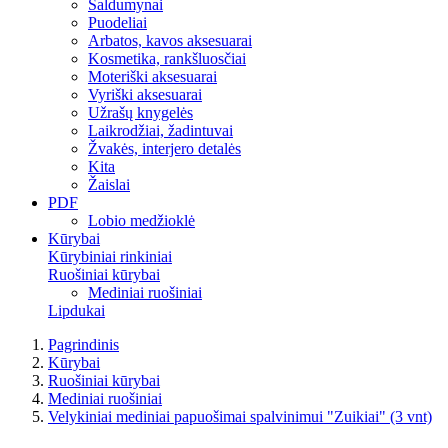
Saldumynai
Puodeliai
Arbatos, kavos aksesuarai
Kosmetika, rankšluosčiai
Moteriški aksesuarai
Vyriški aksesuarai
Užrašų knygelės
Laikrodžiai, žadintuvai
Žvakės, interjero detalės
Kita
Žaislai
PDF
Lobio medžioklė
Kūrybai
Kūrybiniai rinkiniai
Ruošiniai kūrybai
Mediniai ruošiniai
Lipdukai
Pagrindinis
Kūrybai
Ruošiniai kūrybai
Mediniai ruošiniai
Velykiniai mediniai papuošimai spalvinimui "Zuikiai" (3 vnt)