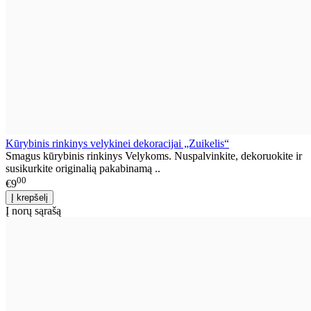
Kūrybinis rinkinys velykinei dekoracijai „Zuikelis“
Smagus kūrybinis rinkinys Velykoms. Nuspalvinkite, dekoruokite ir
susikurkite originalią pakabinamą ..
00
€9
Į norų sąrašą