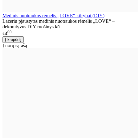
Medinis nuotraukos rėmelis „LOVE“ kūrybai (DIY)
Lazeriu pjaustytas medinis nuotraukos rėmelis „LOVE“ –
dekoratyvus DIY ruošinys kū..
00
€4
Į norų sąrašą