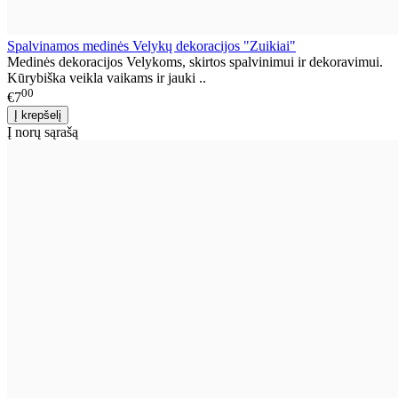
Spalvinamos medinės Velykų dekoracijos "Zuikiai"
Medinės dekoracijos Velykoms, skirtos spalvinimui ir dekoravimui.
Kūrybiška veikla vaikams ir jauki ..
00
€7
Į norų sąrašą