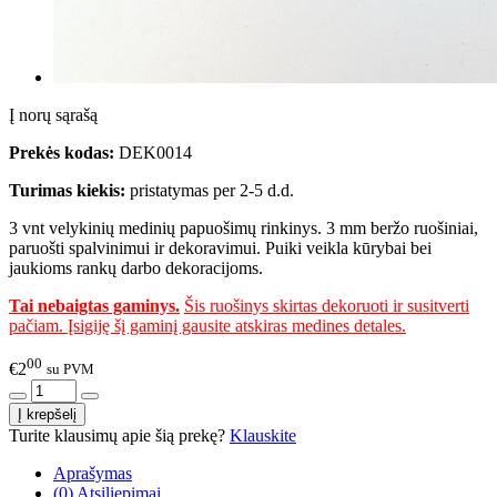
Į norų sąrašą
Prekės kodas:
DEK0014
Turimas kiekis:
pristatymas per 2-5 d.d.
3 vnt velykinių medinių papuošimų rinkinys. 3 mm beržo ruošiniai,
paruošti spalvinimui ir dekoravimui. Puiki veikla kūrybai bei
jaukioms rankų darbo dekoracijoms.
Tai nebaigtas gaminys.
Šis ruošinys skirtas dekoruoti ir susitverti
pačiam. Įsigiję šį gaminį gausite atskiras medines detales.
00
€2
su PVM
Turite klausimų apie šią prekę?
Klauskite
Aprašymas
(0) Atsiliepimai