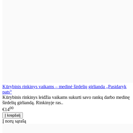
Kūrybinis rinkinys vaikams – medinė širdelių girlianda „Pasidaryk
pats“
Kūrybinis rinkinys leidžia vaikams sukurti savo rankų darbo medinę
širdelių girliandą. Rinkinyje ras..
00
€14
Į norų sąrašą