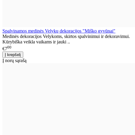
Spalvinamos medinės Velykų dekoracijos "Miško gyvūnai"
Medinės dekoracijos Velykoms, skirtos spalvinimui ir dekoravimui.
Kūrybiška veikla vaikams ir jauki ..
00
€7
Į norų sąrašą