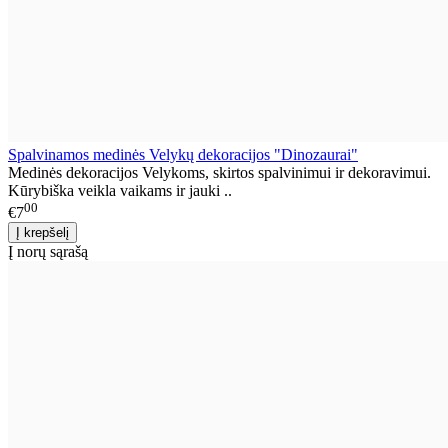
Spalvinamos medinės Velykų dekoracijos "Dinozaurai"
Medinės dekoracijos Velykoms, skirtos spalvinimui ir dekoravimui.
Kūrybiška veikla vaikams ir jauki ..
00
€7
Į norų sąrašą