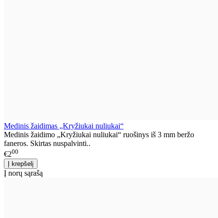
Medinis žaidimas „Kryžiukai nuliukai“
Medinis žaidimo „Kryžiukai nuliukai“ ruošinys iš 3 mm beržo
faneros. Skirtas nuspalvinti..
00
€2
Į norų sąrašą