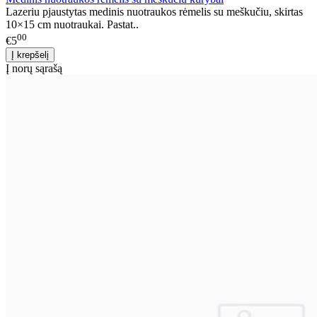
Lazeriu pjaustytas medinis nuotraukos rėmelis su meškučiu, skirtas
10×15 cm nuotraukai. Pastat..
00
€5
Į norų sąrašą