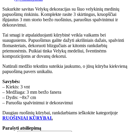
Sukurkite savitas Velykų dekoracijas su šiuo velykinių medinių
papuošimų rinkiniu. Komplekte rasite 3 skirtingus, kruopščiai
išpjautus 3 mm storio beržo ruošinius, paruoštus spalvinimui ir
dekoravimui.
Tai smagi ir atpalaiduojanti kūrybinė veikla vaikams bei
suaugusiems. Papuošimus galite dažyti akriliniais dažais, spalvinti
flomasteriais, dekoruoti blizgučiais ar kitomis rankdarbių
priemonėmis. Puikiai tinka Velykų medeliui, šventinėms
kompozicijoms ar dovanų dekorui.
Natūrali medžio tekstūra suteikia jaukumo, o jūsų kūryba kiekvieną
papuošimą pavers unikaliu.
Savybės:
– Kiekis: 3 vnt
– Medžiaga: 3 mm beržo fanera
– Dydis: ~8x7 cm
– Paruošta spalvinimui ir dekoravimui
Daugiau ruošinių kūrybai, rankdarbiams ieškokite kategorijoje
RUOŠINIAI KŪRYBAI
.
Parašyti atsiliepimą