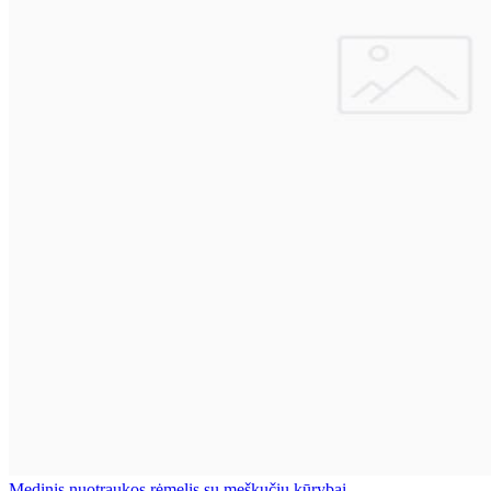
Medinis nuotraukos rėmelis su meškučiu kūrybai