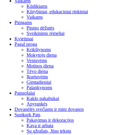
Vaikams
Kūdikiams
Kūrybiniai, edukaciniai rinkiniai
Vaikams
Pinigams
Pinigų dėžutės
Sveikinimo rėmeliai
Kvietimai
Pagal progą
Krikštynoms
Mokytojų diena
Vestuvėms
Motinos diena
Tėvo diena
Įkurtuvėms
Gimtadieniui
Palankynoms
Papuošalai
Kaklo pakabukai
Apyrankės
Dovanėlės svečiams ir mini dovanos
Susikurk Pats
Pakavimas ir dekoracijos
Kava ir arbata
Su užrašais, Jūsų tekstu