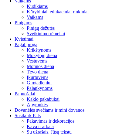
Vaikams
Kūdikiams
Kūrybiniai, edukaciniai rinkiniai
Vaikams
Pinigams
Pinigų dėžutės
Sveikinimo rėmeliai
Kvietimai
Pagal progą
Krikštynoms
Mokytojų diena
Vestuvėms
Motinos diena
Tėvo diena
Įkurtuvėms
Gimtadieniui
Palankynoms
Papuošalai
Kaklo pakabukai
Apyrankės
Dovanėlės svečiams ir mini dovanos
Susikurk Pats
Pakavimas ir dekoracijos
Kava ir arbata
Su užrašais, Jūsų tekstu