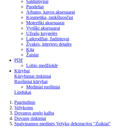
Saldumynai
Puodeliai
Arbatos, kavos aksesuarai
Kosmetika, rankšluosčiai
Moteriški aksesuarai
Vyriški aksesuarai
Užrašų knygelės
Laikrodžiai, žadintuvai
Žvakės, interjero detalės
Kita
Žaislai
PDF
Lobio medžioklė
Kūrybai
Kūrybiniai rinkiniai
Ruošiniai kūrybai
Mediniai ruošiniai
Lipdukai
Pagrindinis
Velykoms
Dovanos anglų kalba
Dovanų rinkiniai
Spalvinamos medinės Velykų dekoracijos "Zuikiai"