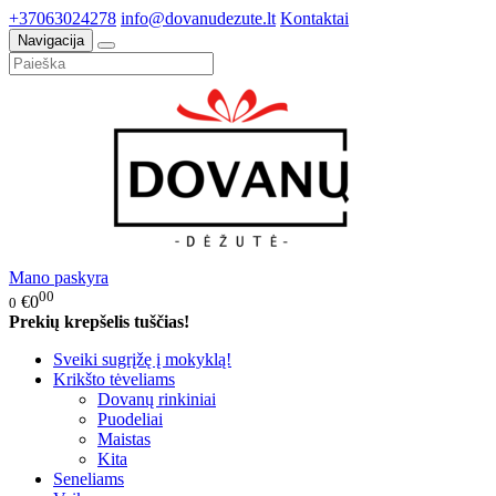
+37063024278
info@dovanudezute.lt
Kontaktai
Navigacija
Mano paskyra
00
€0
0
Prekių krepšelis tuščias!
Sveiki sugrįžę į mokyklą!
Krikšto tėveliams
Dovanų rinkiniai
Puodeliai
Maistas
Kita
Seneliams