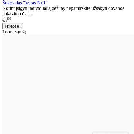
Šokoladas "Vyras Nr.1"
Norint įsigyti individualią dėžutę, nepamirškite užsakyti dovanos
pakavimo čia. ..
00
€5
Į norų sąrašą