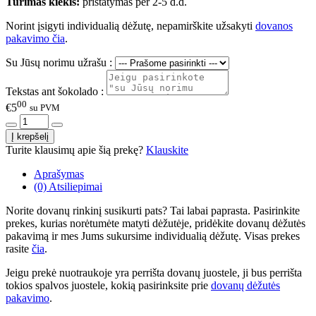
Turimas kiekis:
pristatymas per 2-5 d.d.
Norint įsigyti individualią dėžutę, nepamirškite užsakyti
dovanos
pakavimo čia
.
Su Jūsų norimu užrašu :
Tekstas ant šokolado :
00
€5
su PVM
Turite klausimų apie šią prekę?
Klauskite
Aprašymas
(0) Atsiliepimai
Norite dovanų rinkinį susikurti pats? Tai labai paprasta. Pasirinkite
prekes, kurias norėtumėte matyti dėžutėje, pridėkite dovanų dėžutės
pakavimą ir mes Jums sukursime individualią dėžutę. Visas prekes
rasite
čia
.
Jeigu prekė nuotraukoje yra perrišta dovanų juostele, ji bus perrišta
tokios spalvos juostele, kokią pasirinksite prie
dovanų dėžutės
pakavimo
.