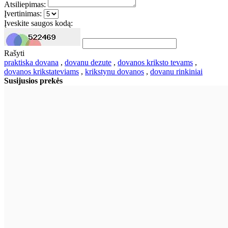
Atsiliepimas:
Įvertinimas:
Įveskite saugos kodą:
Rašyti
praktiska dovana
,
dovanu dezute
,
dovanos kriksto tevams
,
dovanos krikstateviams
,
krikstynu dovanos
,
dovanu rinkiniai
Susijusios prekės