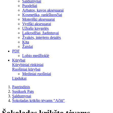
Saldumynai
Puodeliai
Arbatos, kavos aksesuarai
Kosmetika, rankšluosčiai
Moteriški aksesuarai
Vyriški aksesuarai
Užrašų knygelės
Laikrodžiai, žadintuvai
Žvakės, interjero detalės
Kita
Žaislai
PDF
Lobio medžioklė
Kūrybai
Kūrybiniai rinkiniai
Ruošiniai kūrybai
Mediniai ruošiniai
Lipdukai
Pagrindinis
Susikurk Pats
Saldumynai
Šokoladas krikšto tėvams "Ačiū"
Šokoladas krikšto tėvams