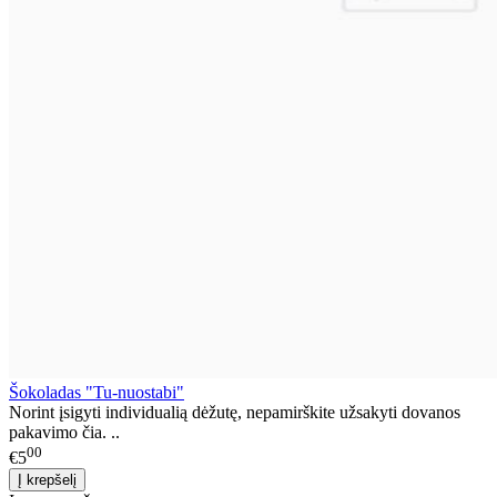
Šokoladas "Tu-nuostabi"
Norint įsigyti individualią dėžutę, nepamirškite užsakyti dovanos
pakavimo čia. ..
00
€5