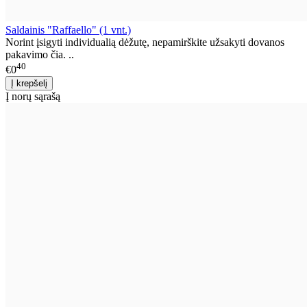
Saldainis "Raffaello" (1 vnt.)
Norint įsigyti individualią dėžutę, nepamirškite užsakyti dovanos
pakavimo čia. ..
40
€0
Į norų sąrašą