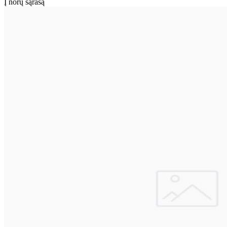
Į norų sąrašą