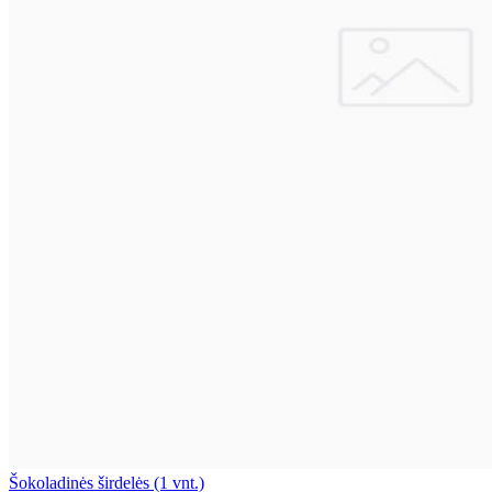
Šokoladinės širdelės (1 vnt.)