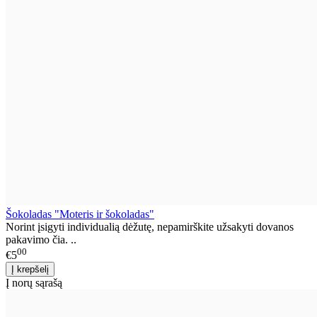
Šokoladas "Moteris ir šokoladas"
Norint įsigyti individualią dėžutę, nepamirškite užsakyti dovanos
pakavimo čia. ..
00
€5
Į norų sąrašą