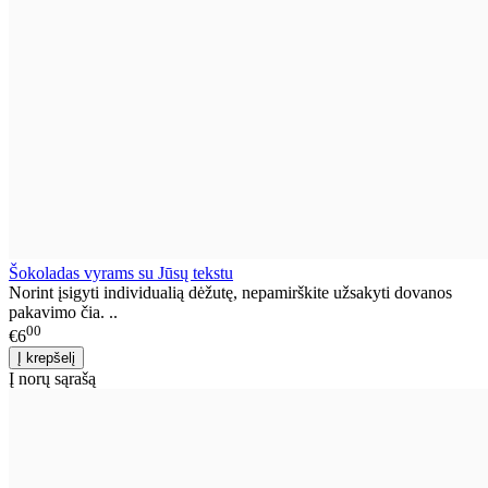
Šokoladas vyrams su Jūsų tekstu
Norint įsigyti individualią dėžutę, nepamirškite užsakyti dovanos
pakavimo čia. ..
00
€6
Į norų sąrašą