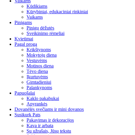
Vaikams
Kūdikiams
Kūrybiniai, edukaciniai rinkiniai
Vaikams
Pinigams
Pinigų dėžutės
Sveikinimo rėmeliai
Kvietimai
Pagal progą
Krikštynoms
Mokytojų diena
Vestuvėms
Motinos diena
Tėvo diena
Įkurtuvėms
Gimtadieniui
Palankynoms
Papuošalai
Kaklo pakabukai
Apyrankės
Dovanėlės svečiams ir mini dovanos
Susikurk Pats
Pakavimas ir dekoracijos
Kava ir arbata
Su užrašais, Jūsų tekstu