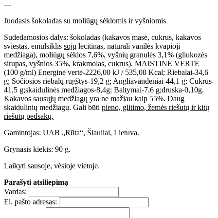
---
Juodasis šokoladas su moliūgų sėklomis ir vyšniomis
Sudedamosios dalys: šokoladas (kakavos masė, cukrus, kakavos
sviestas, emulsiklis
sojų
lecitinas, natūrali vanilės kvapioji
medžiaga), moliūgų sėklos 7,6%, vyšnių granulės 3,1% (gliukozės
sirupas, vyšnios 35%, krakmolas, cukrus). MAISTINĖ VERTĖ
(100 g/ml) Energinė vertė-2226,00 kJ / 535,00 Kcal; Riebalai-34,6
g; Sočiosios riebalų rūgštys-19,2 g; Angliavandeniai-44,1 g; Cukrūs-
41,5 g;skaidulinės medžiagos-8,4g; Baltymai-7,6 g;druska-0,10g.
Kakavos sausųjų medžiagų yra ne mažiau kaip 55%. Daug
skaidulinių medžiagų. Gali būti
pieno, glitimo, žemės riešutų ir kitų
riešutų pėdsakų.
Gamintojas: UAB „Rūta“, Šiauliai, Lietuva.
Grynasis kiekis: 90 g.
Laikyti sausoje, vėsioje vietoje.
Parašyti atsiliepimą
Vardas:
El. pašto adresas: