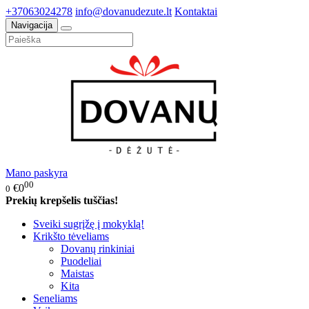
+37063024278
info@dovanudezute.lt
Kontaktai
Navigacija
Mano paskyra
00
€0
0
Prekių krepšelis tuščias!
Sveiki sugrįžę į mokyklą!
Krikšto tėveliams
Dovanų rinkiniai
Puodeliai
Maistas
Kita
Seneliams