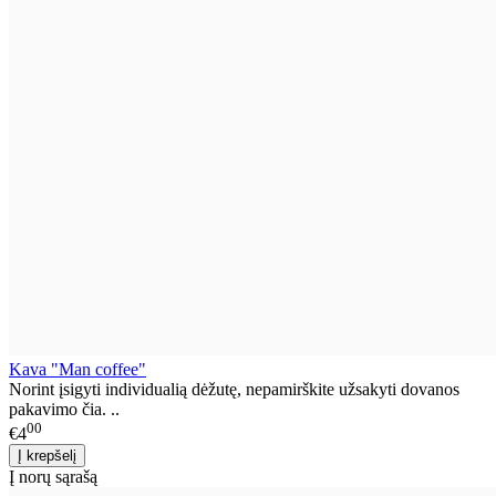
Kava "Man coffee"
Norint įsigyti individualią dėžutę, nepamirškite užsakyti dovanos
pakavimo čia. ..
00
€4
Į norų sąrašą