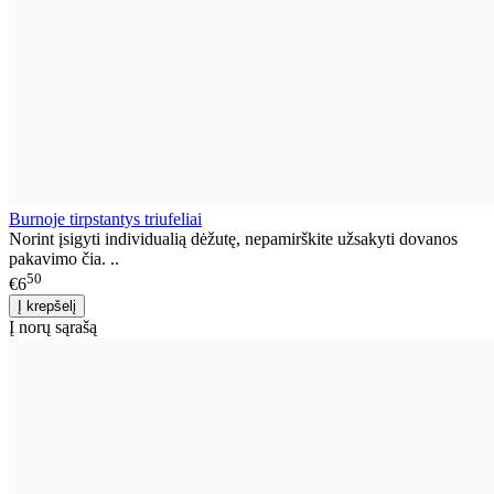
Burnoje tirpstantys triufeliai
Norint įsigyti individualią dėžutę, nepamirškite užsakyti dovanos
pakavimo čia. ..
50
€6
Į norų sąrašą