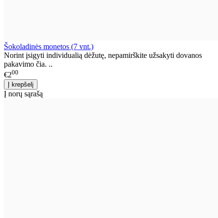
Šokoladinės monetos (7 vnt.)
Norint įsigyti individualią dėžutę, nepamirškite užsakyti dovanos
pakavimo čia. ..
00
€2
Į norų sąrašą