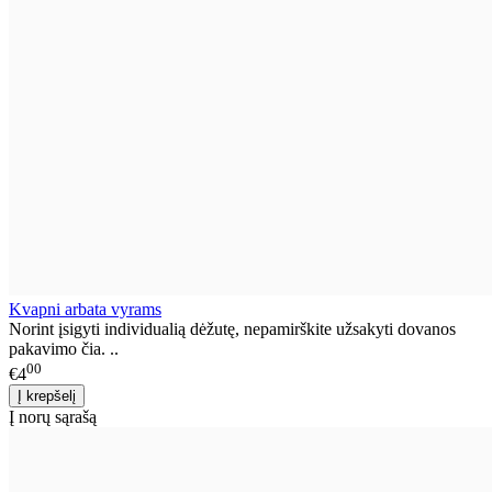
Kvapni arbata vyrams
Norint įsigyti individualią dėžutę, nepamirškite užsakyti dovanos
pakavimo čia. ..
00
€4
Į norų sąrašą