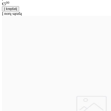
00
€5
Į norų sąrašą