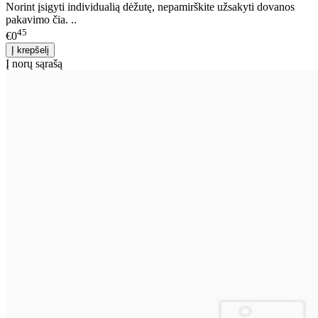
Norint įsigyti individualią dėžutę, nepamirškite užsakyti dovanos
pakavimo čia. ..
45
€0
Į norų sąrašą