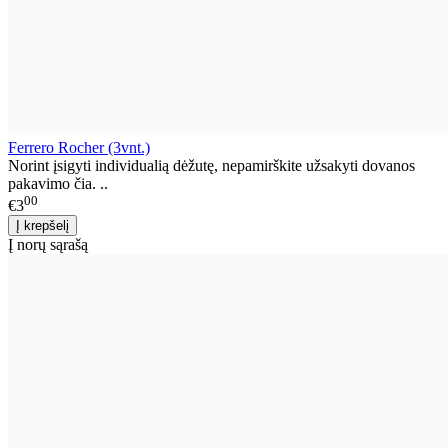
Ferrero Rocher (3vnt.)
Norint įsigyti individualią dėžutę, nepamirškite užsakyti dovanos
pakavimo čia. ..
00
€3
Į norų sąrašą