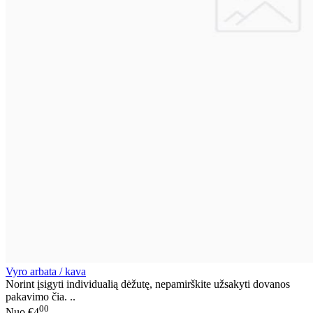
Vyro arbata / kava
Norint įsigyti individualią dėžutę, nepamirškite užsakyti dovanos
pakavimo čia. ..
00
Nuo
€4