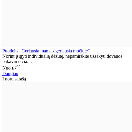
Puodelis "Geriausia mama - geriausia močiutė"
Norint įsigyti individualią dėžutę, nepamirškite užsakyti dovanos
pakavimo čia. ..
00
Nuo
€7
Daugiau
Į norų sąrašą