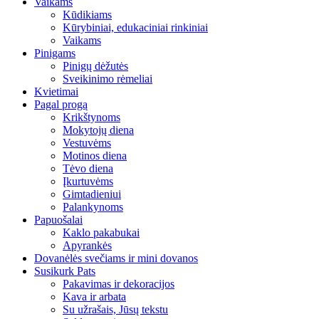
Vaikams
Kūdikiams
Kūrybiniai, edukaciniai rinkiniai
Vaikams
Pinigams
Pinigų dėžutės
Sveikinimo rėmeliai
Kvietimai
Pagal progą
Krikštynoms
Mokytojų diena
Vestuvėms
Motinos diena
Tėvo diena
Įkurtuvėms
Gimtadieniui
Palankynoms
Papuošalai
Kaklo pakabukai
Apyrankės
Dovanėlės svečiams ir mini dovanos
Susikurk Pats
Pakavimas ir dekoracijos
Kava ir arbata
Su užrašais, Jūsų tekstu