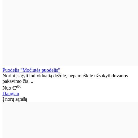
Puodelis "Močiutės puodelis"
Norint įsigyti individualią dėžutę, nepamirškite užsakyti dovanos
pakavimo čia. ..
00
Nuo
€7
Daugiau
Į norų sąrašą