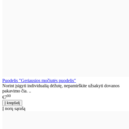
Puodelis "Geriausios močiutės puodelis"
Norint įsigyti individualią dėžutę, nepamirškite užsakyti dovanos
pakavimo čia. ..
00
€7
Į norų sąrašą