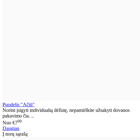
Puodelis "Ačiū"
Norint įsigyti individualią dėžutę, nepamirškite užsakyti dovanos
pakavimo čia. ..
00
Nuo
€7
Daugiau
Į norų sąrašą