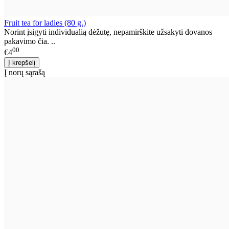
Fruit tea for ladies (80 g.)
Norint įsigyti individualią dėžutę, nepamirškite užsakyti dovanos
pakavimo čia. ..
00
€4
Į norų sąrašą