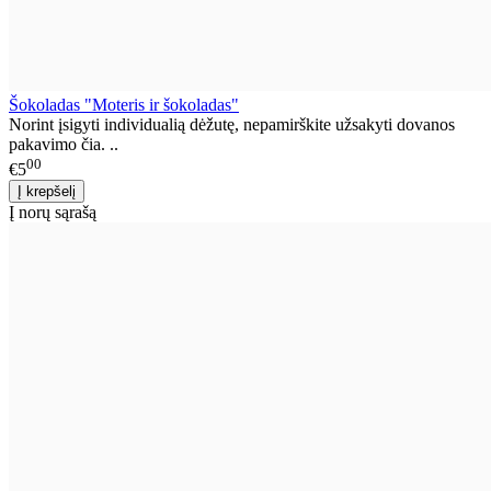
Šokoladas "Moteris ir šokoladas"
Norint įsigyti individualią dėžutę, nepamirškite užsakyti dovanos
pakavimo čia. ..
00
€5
Į norų sąrašą