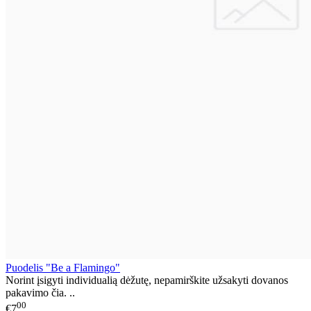
Puodelis "Be a Flamingo"
Norint įsigyti individualią dėžutę, nepamirškite užsakyti dovanos
pakavimo čia. ..
00
€7