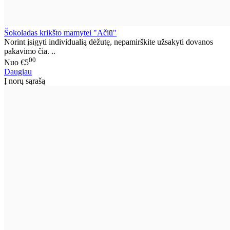
Šokoladas krikšto mamytei "Ačiū"
Norint įsigyti individualią dėžutę, nepamirškite užsakyti dovanos
pakavimo čia. ..
00
Nuo
€5
Daugiau
Į norų sąrašą