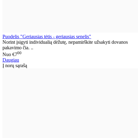
Puodelis "Geriausias tėtis - geriausias senelis"
Norint įsigyti individualią dėžutę, nepamirškite užsakyti dovanos
pakavimo čia. ..
00
Nuo
€7
Daugiau
Į norų sąrašą