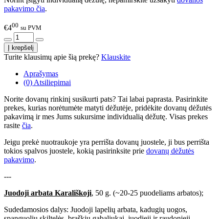
pakavimo čia
.
00
€4
su PVM
Turite klausimų apie šią prekę?
Klauskite
Aprašymas
(0) Atsiliepimai
Norite dovanų rinkinį susikurti pats? Tai labai paprasta. Pasirinkite
prekes, kurias norėtumėte matyti dėžutėje, pridėkite dovanų dėžutės
pakavimą ir mes Jums sukursime individualią dėžutę. Visas prekes
rasite
čia
.
Jeigu prekė nuotraukoje yra perrišta dovanų juostele, ji bus perrišta
tokios spalvos juostele, kokią pasirinksite prie
dovanų dėžutės
pakavimo
.
---
Juodoji arbata Karališkoji
, 50 g. (~20-25 puodeliams arbatos);
Sudedamosios dalys: Juodoji lapelių arbata, kadugių uogos,
spanguolių skiltelės, braškių gabaliukai, juodieji ir raudonieji