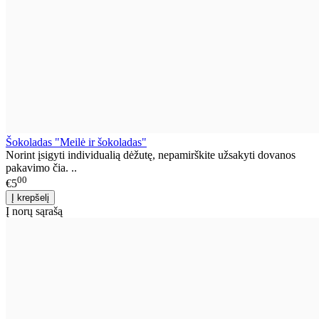
Šokoladas "Meilė ir šokoladas"
Norint įsigyti individualią dėžutę, nepamirškite užsakyti dovanos
pakavimo čia. ..
00
€5
Į norų sąrašą