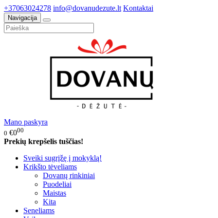
+37063024278
info@dovanudezute.lt
Kontaktai
Navigacija
Mano paskyra
00
€0
0
Prekių krepšelis tuščias!
Sveiki sugrįžę į mokyklą!
Krikšto tėveliams
Dovanų rinkiniai
Puodeliai
Maistas
Kita
Seneliams