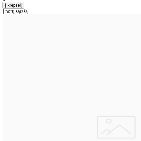
Į norų sąrašą