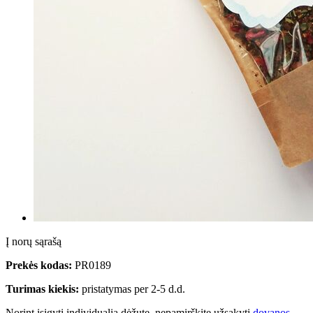
Į norų sąrašą
Prekės kodas:
PR0189
Turimas kiekis:
pristatymas per 2-5 d.d.
Norint įsigyti individualią dėžutę, nepamirškite užsakyti
dovanos