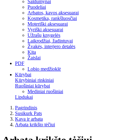
Saldumynai
Puodeliai
Arbatos, kavos aksesuarai
Kosmetika, rankšluosčiai
Moteriški aksesuarai
Vyriški aksesuarai
Užrašų knygelės
Laikrodžiai, žadintuvai
Žvakės, interjero detalės
Kita
Žaislai
PDF
Lobio medžioklė
Kūrybai
Kūrybiniai rinkiniai
Ruošiniai kūrybai
Mediniai ruošiniai
Lipdukai
Pagrindinis
Susikurk Pats
Kava ir arbata
Arbata krikšto tėčiui
Arbata krikšto tėčiui