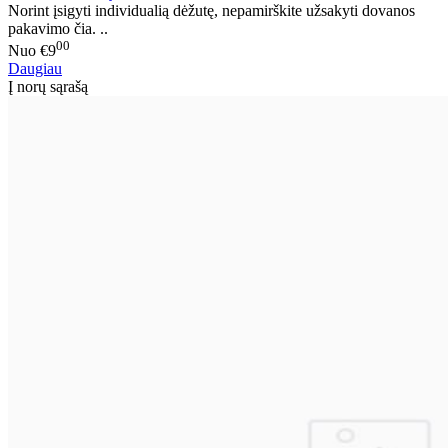
Norint įsigyti individualią dėžutę, nepamirškite užsakyti dovanos
pakavimo čia. ..
00
Nuo
€9
Daugiau
Į norų sąrašą