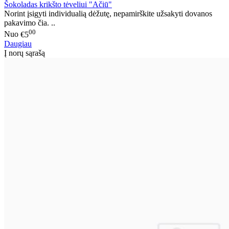
Šokoladas krikšto tėveliui "Ačiū"
Norint įsigyti individualią dėžutę, nepamirškite užsakyti dovanos
pakavimo čia. ..
00
Nuo
€5
Daugiau
Į norų sąrašą