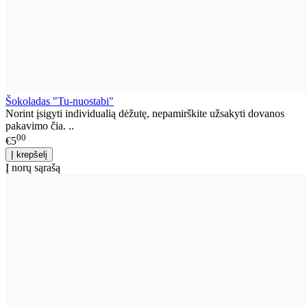
Šokoladas "Tu-nuostabi"
Norint įsigyti individualią dėžutę, nepamirškite užsakyti dovanos
pakavimo čia. ..
00
€5
Į norų sąrašą