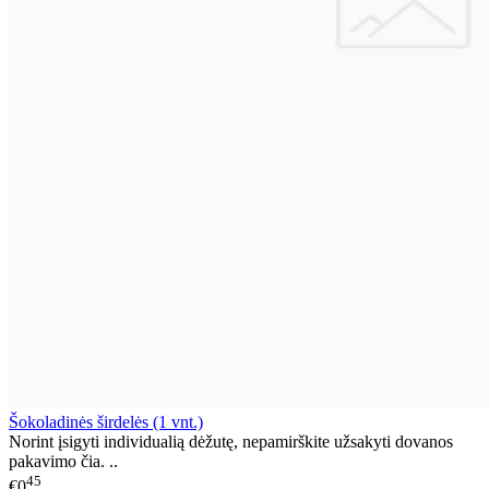
Šokoladinės širdelės (1 vnt.)
Norint įsigyti individualią dėžutę, nepamirškite užsakyti dovanos
pakavimo čia. ..
45
€0