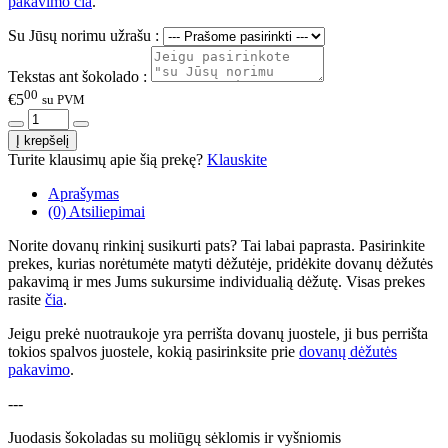
pakavimo čia
.
Su Jūsų norimu užrašu :
Tekstas ant šokolado :
00
€5
su PVM
Turite klausimų apie šią prekę?
Klauskite
Aprašymas
(0) Atsiliepimai
Norite dovanų rinkinį susikurti pats? Tai labai paprasta. Pasirinkite
prekes, kurias norėtumėte matyti dėžutėje, pridėkite dovanų dėžutės
pakavimą ir mes Jums sukursime individualią dėžutę. Visas prekes
rasite
čia
.
Jeigu prekė nuotraukoje yra perrišta dovanų juostele, ji bus perrišta
tokios spalvos juostele, kokią pasirinksite prie
dovanų dėžutės
pakavimo
.
---
Juodasis šokoladas su moliūgų sėklomis ir vyšniomis