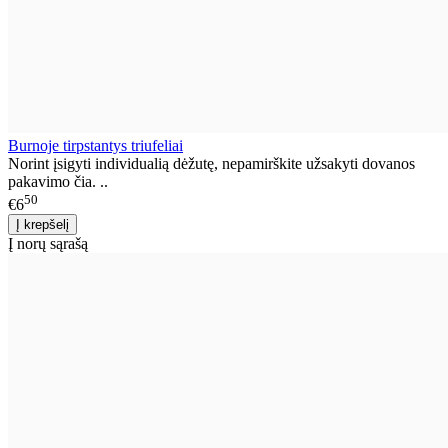
Burnoje tirpstantys triufeliai
Norint įsigyti individualią dėžutę, nepamirškite užsakyti dovanos
pakavimo čia. ..
50
€6
Į norų sąrašą