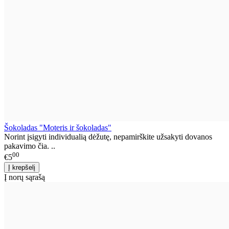
Šokoladas "Moteris ir šokoladas"
Norint įsigyti individualią dėžutę, nepamirškite užsakyti dovanos
pakavimo čia. ..
00
€5
Į norų sąrašą