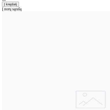
Į norų sąrašą