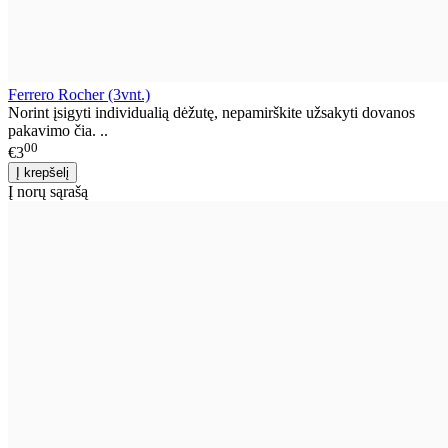
Ferrero Rocher (3vnt.)
Norint įsigyti individualią dėžutę, nepamirškite užsakyti dovanos
pakavimo čia. ..
00
€3
Į norų sąrašą