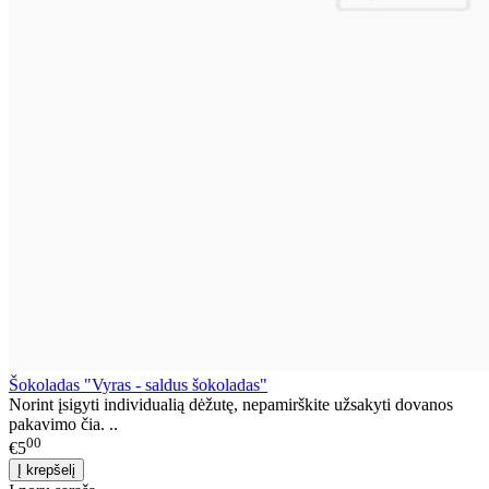
Šokoladas "Vyras - saldus šokoladas"
Norint įsigyti individualią dėžutę, nepamirškite užsakyti dovanos
pakavimo čia. ..
00
€5