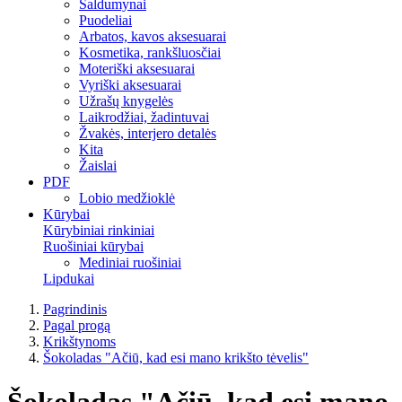
Saldumynai
Puodeliai
Arbatos, kavos aksesuarai
Kosmetika, rankšluosčiai
Moteriški aksesuarai
Vyriški aksesuarai
Užrašų knygelės
Laikrodžiai, žadintuvai
Žvakės, interjero detalės
Kita
Žaislai
PDF
Lobio medžioklė
Kūrybai
Kūrybiniai rinkiniai
Ruošiniai kūrybai
Mediniai ruošiniai
Lipdukai
Pagrindinis
Pagal progą
Krikštynoms
Šokoladas "Ačiū, kad esi mano krikšto tėvelis"
Šokoladas "Ačiū, kad esi mano