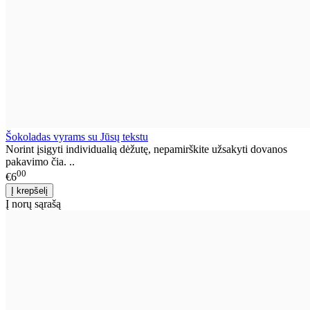
Šokoladas vyrams su Jūsų tekstu
Norint įsigyti individualią dėžutę, nepamirškite užsakyti dovanos
pakavimo čia. ..
00
€6
Į norų sąrašą