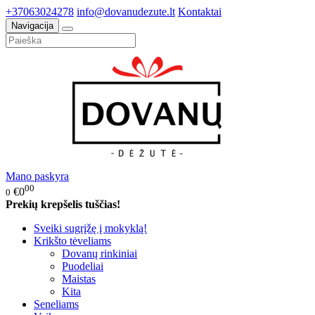
+37063024278
info@dovanudezute.lt
Kontaktai
Navigacija
Mano paskyra
00
€0
0
Prekių krepšelis tuščias!
Sveiki sugrįžę į mokyklą!
Krikšto tėveliams
Dovanų rinkiniai
Puodeliai
Maistas
Kita
Seneliams