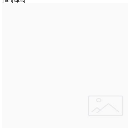
Į norų sąrašą