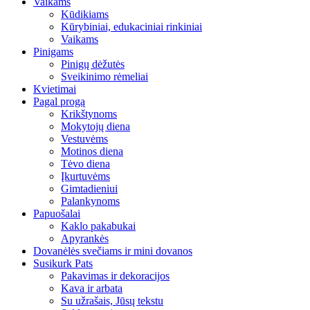
Vaikams
Kūdikiams
Kūrybiniai, edukaciniai rinkiniai
Vaikams
Pinigams
Pinigų dėžutės
Sveikinimo rėmeliai
Kvietimai
Pagal progą
Krikštynoms
Mokytojų diena
Vestuvėms
Motinos diena
Tėvo diena
Įkurtuvėms
Gimtadieniui
Palankynoms
Papuošalai
Kaklo pakabukai
Apyrankės
Dovanėlės svečiams ir mini dovanos
Susikurk Pats
Pakavimas ir dekoracijos
Kava ir arbata
Su užrašais, Jūsų tekstu