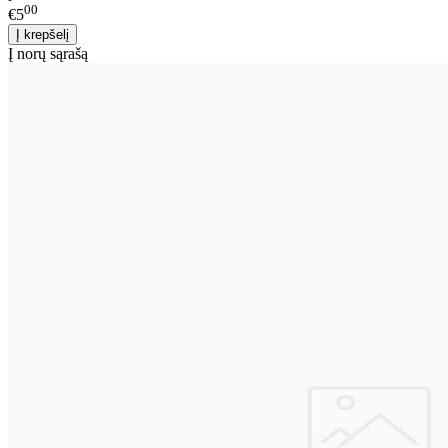
00
€5
Į norų sąrašą