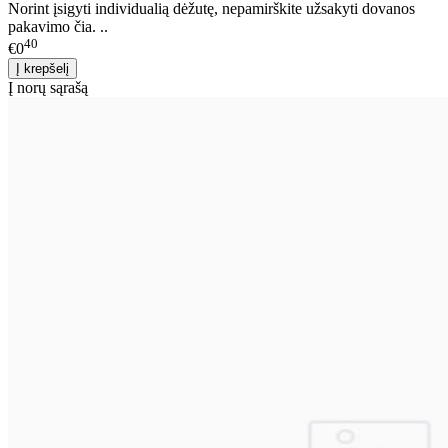
Norint įsigyti individualią dėžutę, nepamirškite užsakyti dovanos
pakavimo čia. ..
40
€0
Į norų sąrašą