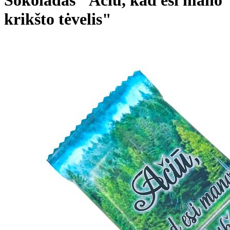
krikšto tėvelis"