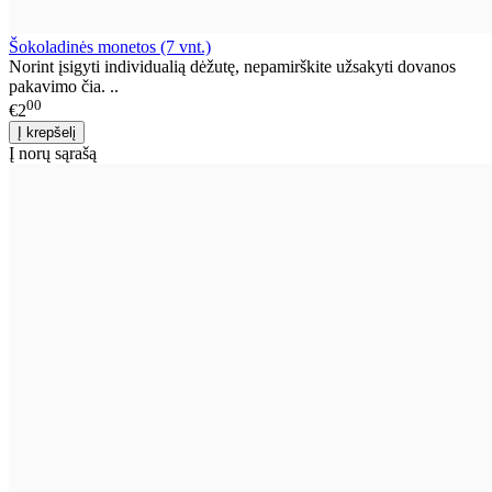
Šokoladinės monetos (7 vnt.)
Norint įsigyti individualią dėžutę, nepamirškite užsakyti dovanos
pakavimo čia. ..
00
€2
Į norų sąrašą