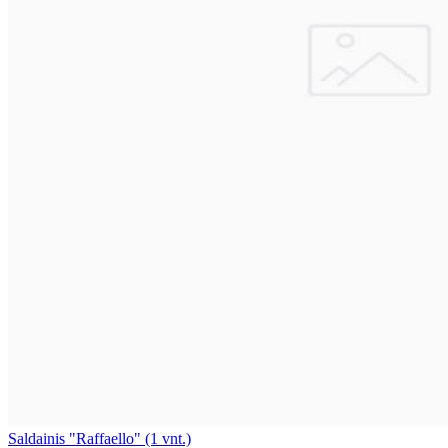
Saldainis "Raffaello" (1 vnt.)