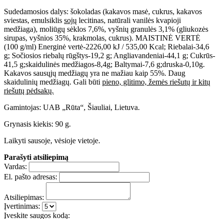
Sudedamosios dalys: šokoladas (kakavos masė, cukrus, kakavos
sviestas, emulsiklis
sojų
lecitinas, natūrali vanilės kvapioji
medžiaga), moliūgų sėklos 7,6%, vyšnių granulės 3,1% (gliukozės
sirupas, vyšnios 35%, krakmolas, cukrus). MAISTINĖ VERTĖ
(100 g/ml) Energinė vertė-2226,00 kJ / 535,00 Kcal; Riebalai-34,6
g; Sočiosios riebalų rūgštys-19,2 g; Angliavandeniai-44,1 g; Cukrūs-
41,5 g;skaidulinės medžiagos-8,4g; Baltymai-7,6 g;druska-0,10g.
Kakavos sausųjų medžiagų yra ne mažiau kaip 55%. Daug
skaidulinių medžiagų. Gali būti
pieno, glitimo, žemės riešutų ir kitų
riešutų pėdsakų.
Gamintojas: UAB „Rūta“, Šiauliai, Lietuva.
Grynasis kiekis: 90 g.
Laikyti sausoje, vėsioje vietoje.
Parašyti atsiliepimą
Vardas:
El. pašto adresas:
Atsiliepimas:
Įvertinimas:
Įveskite saugos kodą: