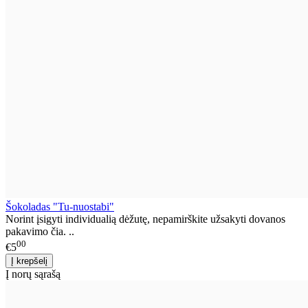
Šokoladas "Tu-nuostabi"
Norint įsigyti individualią dėžutę, nepamirškite užsakyti dovanos
pakavimo čia. ..
00
€5
Į norų sąrašą