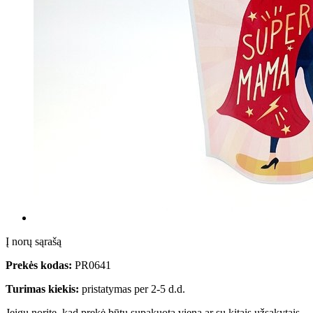
Į norų sąrašą
Prekės kodas:
PR0641
Turimas kiekis:
pristatymas per 2-5 d.d.
Jeigu norite, kad prekė būtų supakuota viena ar su kitais užsakytais