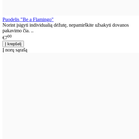
Puodelis "Be a Flamingo"
Norint įsigyti individualią dėžutę, nepamirškite užsakyti dovanos
pakavimo čia. ..
00
€7
Į norų sąrašą