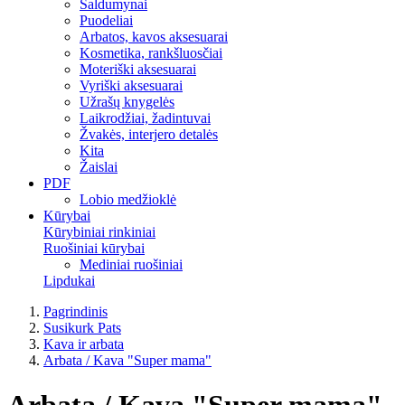
Saldumynai
Puodeliai
Arbatos, kavos aksesuarai
Kosmetika, rankšluosčiai
Moteriški aksesuarai
Vyriški aksesuarai
Užrašų knygelės
Laikrodžiai, žadintuvai
Žvakės, interjero detalės
Kita
Žaislai
PDF
Lobio medžioklė
Kūrybai
Kūrybiniai rinkiniai
Ruošiniai kūrybai
Mediniai ruošiniai
Lipdukai
Pagrindinis
Susikurk Pats
Kava ir arbata
Arbata / Kava "Super mama"
Arbata / Kava "Super mama"