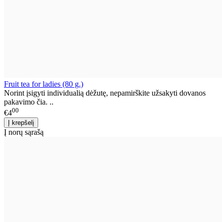
Fruit tea for ladies (80 g.)
Norint įsigyti individualią dėžutę, nepamirškite užsakyti dovanos
pakavimo čia. ..
00
€4
Į norų sąrašą