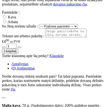
produktais, nepamirškite užsakyti
dovanos pakavimo čia
.
Pasirinkite :
Kava
Arbata
Su Jūsų norimu užrašu :
Tekstas ant arbatos pakelių :
00
€4
su PVM
Turite klausimų apie šią prekę?
Klauskite
Aprašymas
(0) Atsiliepimai
Norite dovanų rinkinį susikurti pats? Tai labai paprasta. Pasirinkite
prekes, kurias norėtumėte matyti dėžutėje, pridėkite dovanų dėžutės
pakavimą ir mes Jums sukursime individualią dėžutę. Visas prekes
rasite
čia
.
---
Malta kava
, 70 g. (Sudedamosios dalys: 100% arabikos pupelės