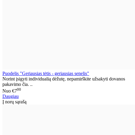
Puodelis "Geriausias tėtis - geriausias senelis"
Norint įsigyti individualią dėžutę, nepamirškite užsakyti dovanos
pakavimo čia. ..
00
Nuo
€7
Daugiau
Į norų sąrašą