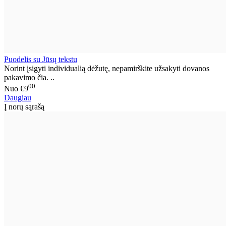
Puodelis su Jūsų tekstu
Norint įsigyti individualią dėžutę, nepamirškite užsakyti dovanos
pakavimo čia. ..
00
Nuo
€9
Daugiau
Į norų sąrašą