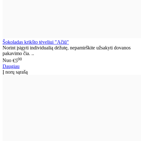
Šokoladas krikšto tėveliui "Ačiū"
Norint įsigyti individualią dėžutę, nepamirškite užsakyti dovanos
pakavimo čia. ..
00
Nuo
€5
Daugiau
Į norų sąrašą