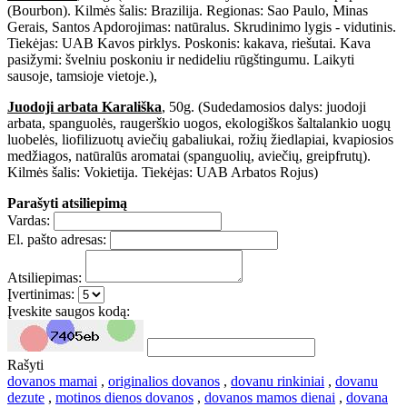
(Bourbon). Kilmės šalis: Brazilija. Regionas: Sao Paulo, Minas
Gerais, Santos Apdorojimas: natūralus. Skrudinimo lygis - vidutinis.
Tiekėjas: UAB Kavos pirklys. Poskonis: kakava, riešutai. Kava
pasižymi: švelniu poskoniu ir nedideliu rūgštingumu. Laikyti
sausoje, tamsioje vietoje.),
Juodoji arbata Karališka
, 50g. (Sudedamosios dalys: juodoji
arbata, spanguolės, raugerškio uogos, ekologiškos šaltalankio uogų
luobelės, liofilizuotų aviečių gabaliukai, rožių žiedlapiai, kvapiosios
medžiagos, natūralūs aromatai (spanguolių, aviečių, greipfrutų).
Kilmės šalis: Vokietija. Tiekėjas: UAB Arbatos Rojus)
Parašyti atsiliepimą
Vardas:
El. pašto adresas:
Atsiliepimas:
Įvertinimas:
Įveskite saugos kodą:
Rašyti
dovanos mamai
,
originalios dovanos
,
dovanu rinkiniai
,
dovanu
dezute
,
motinos dienos dovanos
,
dovanos mamos dienai
,
dovana