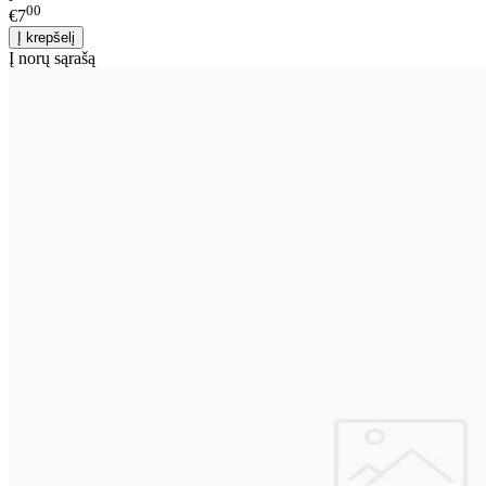
00
€7
Į norų sąrašą