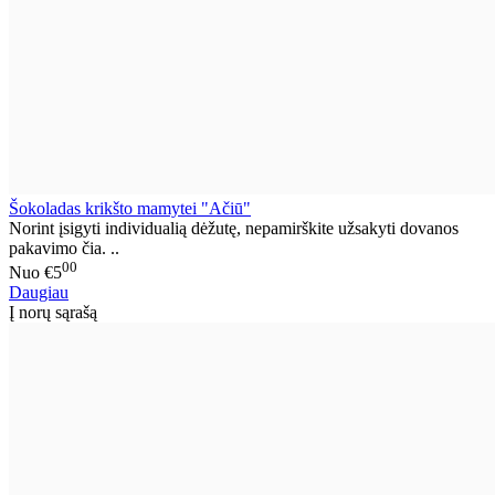
Šokoladas krikšto mamytei "Ačiū"
Norint įsigyti individualią dėžutę, nepamirškite užsakyti dovanos
pakavimo čia. ..
00
Nuo
€5
Daugiau
Į norų sąrašą