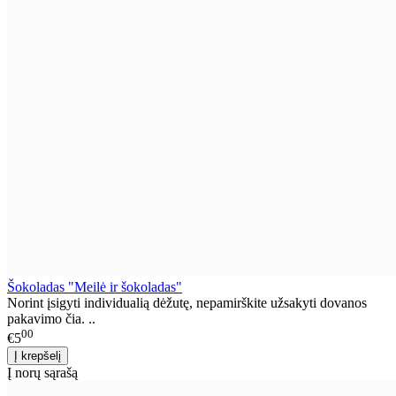
Šokoladas "Meilė ir šokoladas"
Norint įsigyti individualią dėžutę, nepamirškite užsakyti dovanos
pakavimo čia. ..
00
€5
Į norų sąrašą