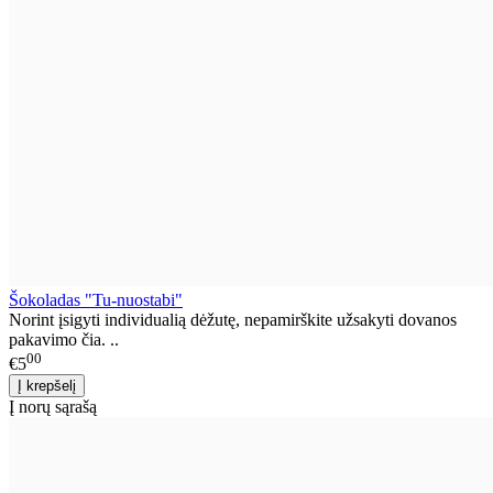
Šokoladas "Tu-nuostabi"
Norint įsigyti individualią dėžutę, nepamirškite užsakyti dovanos
pakavimo čia. ..
00
€5
Į norų sąrašą