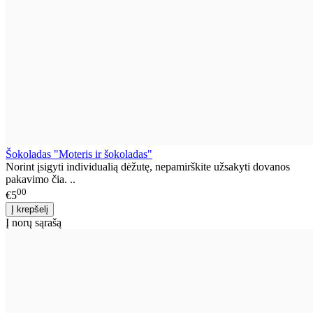
Šokoladas "Moteris ir šokoladas"
Norint įsigyti individualią dėžutę, nepamirškite užsakyti dovanos
pakavimo čia. ..
00
€5
Į norų sąrašą