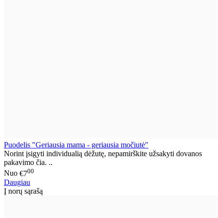
Puodelis "Geriausia mama - geriausia močiutė"
Norint įsigyti individualią dėžutę, nepamirškite užsakyti dovanos
pakavimo čia. ..
00
Nuo
€7
Daugiau
Į norų sąrašą