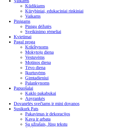
Vaikams
Kūdikiams
Kūrybiniai, edukaciniai rinkiniai
Vaikams
Pinigams
Pinigų dėžutės
Sveikinimo rėmeliai
Kvietimai
Pagal progą
Krikštynoms
Mokytojų diena
Vestuvėms
Motinos diena
Tėvo diena
Įkurtuvėms
Gimtadieniui
Palankynoms
Papuošalai
Kaklo pakabukai
Apyrankės
Dovanėlės svečiams ir mini dovanos
Susikurk Pats
Pakavimas ir dekoracijos
Kava ir arbata
Su užrašais, Jūsų tekstu