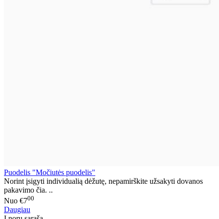
Puodelis "Močiutės puodelis"
Norint įsigyti individualią dėžutę, nepamirškite užsakyti dovanos
pakavimo čia. ..
00
Nuo
€7
Daugiau
Į norų sąrašą