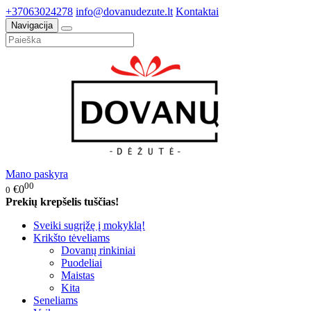
+37063024278
info@dovanudezute.lt
Kontaktai
Navigacija
Mano paskyra
00
€0
0
Prekių krepšelis tuščias!
Sveiki sugrįžę į mokyklą!
Krikšto tėveliams
Dovanų rinkiniai
Puodeliai
Maistas
Kita
Seneliams