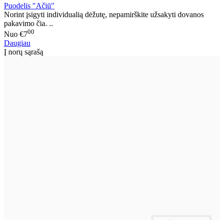
Puodelis "Ačiū"
Norint įsigyti individualią dėžutę, nepamirškite užsakyti dovanos
pakavimo čia. ..
00
Nuo
€7
Daugiau
Į norų sąrašą