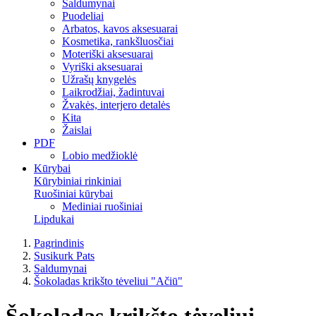
Saldumynai
Puodeliai
Arbatos, kavos aksesuarai
Kosmetika, rankšluosčiai
Moteriški aksesuarai
Vyriški aksesuarai
Užrašų knygelės
Laikrodžiai, žadintuvai
Žvakės, interjero detalės
Kita
Žaislai
PDF
Lobio medžioklė
Kūrybai
Kūrybiniai rinkiniai
Ruošiniai kūrybai
Mediniai ruošiniai
Lipdukai
Pagrindinis
Susikurk Pats
Saldumynai
Šokoladas krikšto tėveliui "Ačiū"
Šokoladas krikšto tėveliui