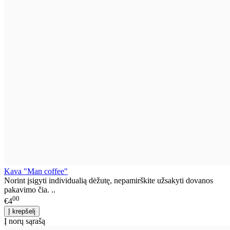
Kava "Man coffee"
Norint įsigyti individualią dėžutę, nepamirškite užsakyti dovanos
pakavimo čia. ..
00
€4
Į norų sąrašą