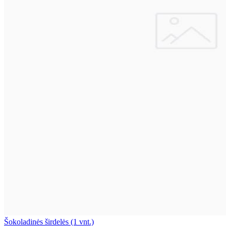
Šokoladinės širdelės (1 vnt.)