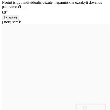
Norint įsigyti individualią dėžutę, nepamirškite užsakyti dovanos
pakavimo čia. ..
45
€0
Į norų sąrašą