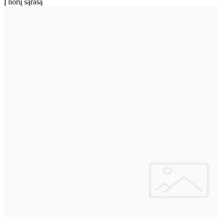
Į norų sąrašą