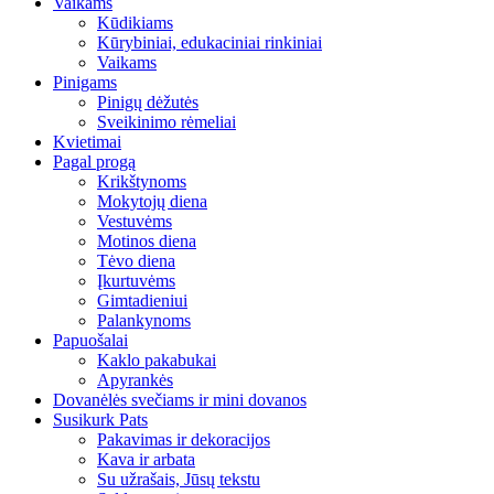
Vaikams
Kūdikiams
Kūrybiniai, edukaciniai rinkiniai
Vaikams
Pinigams
Pinigų dėžutės
Sveikinimo rėmeliai
Kvietimai
Pagal progą
Krikštynoms
Mokytojų diena
Vestuvėms
Motinos diena
Tėvo diena
Įkurtuvėms
Gimtadieniui
Palankynoms
Papuošalai
Kaklo pakabukai
Apyrankės
Dovanėlės svečiams ir mini dovanos
Susikurk Pats
Pakavimas ir dekoracijos
Kava ir arbata
Su užrašais, Jūsų tekstu