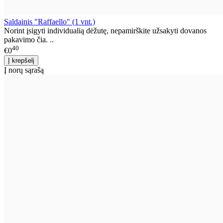
Saldainis "Raffaello" (1 vnt.)
Norint įsigyti individualią dėžutę, nepamirškite užsakyti dovanos
pakavimo čia. ..
40
€0
Į norų sąrašą