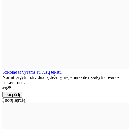
Šokoladas vyrams su Jūsų tekstu
Norint įsigyti individualią dėžutę, nepamirškite užsakyti dovanos
pakavimo čia. ..
00
€6
Į norų sąrašą