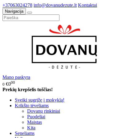
+37063024278
info@dovanudezute.lt
Kontaktai
Navigacija
Mano paskyra
00
€0
0
Prekių krepšelis tuščias!
Sveiki sugrįžę į mokyklą!
Krikšto tėveliams
Dovanų rinkiniai
Puodeliai
Maistas
Kita
Seneliams