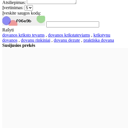
Atsiliepimas:
Įvertinimas:
Įveskite saugos kodą:
Rašyti
dovanos kriksto tevams
,
dovanos krikstateviams
,
krikstynu
dovanos
,
dovanu rinkiniai
,
dovanu dezute
,
praktiska dovana
Susijusios prekės