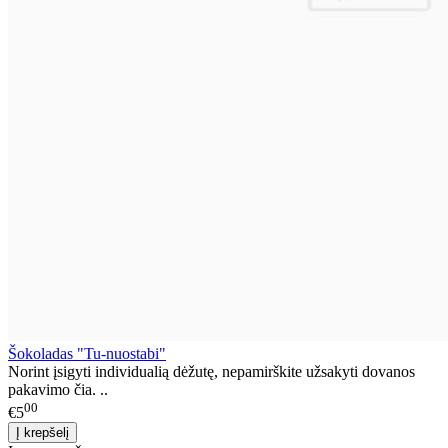
Šokoladas "Tu-nuostabi"
Norint įsigyti individualią dėžutę, nepamirškite užsakyti dovanos
pakavimo čia. ..
00
€5