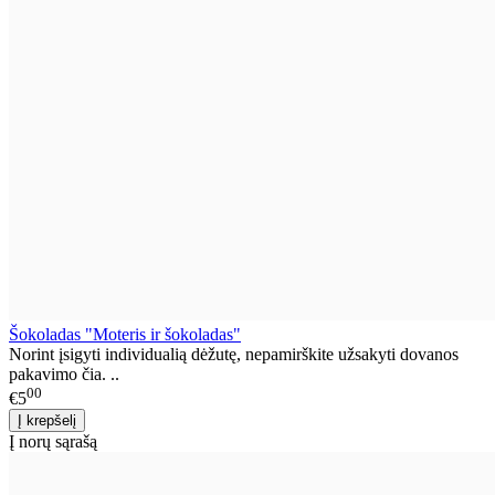
Šokoladas "Moteris ir šokoladas"
Norint įsigyti individualią dėžutę, nepamirškite užsakyti dovanos
pakavimo čia. ..
00
€5
Į norų sąrašą