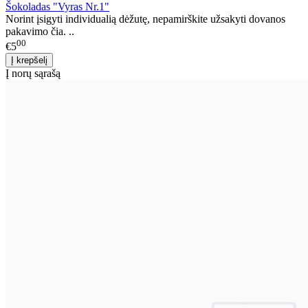
Šokoladas "Vyras Nr.1"
Norint įsigyti individualią dėžutę, nepamirškite užsakyti dovanos
pakavimo čia. ..
00
€5
Į norų sąrašą