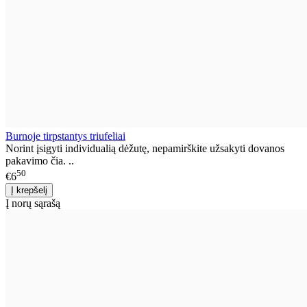
Burnoje tirpstantys triufeliai
Norint įsigyti individualią dėžutę, nepamirškite užsakyti dovanos
pakavimo čia. ..
50
€6
Į norų sąrašą