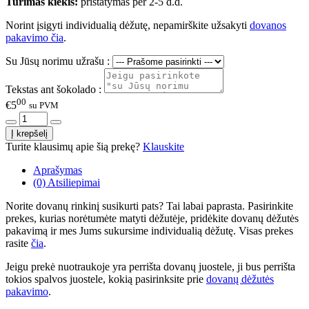
Turimas kiekis:
pristatymas per 2-5 d.d.
Norint įsigyti individualią dėžutę, nepamirškite užsakyti
dovanos
pakavimo čia
.
Su Jūsų norimu užrašu :
Tekstas ant šokolado :
00
€5
su PVM
Turite klausimų apie šią prekę?
Klauskite
Aprašymas
(0) Atsiliepimai
Norite dovanų rinkinį susikurti pats? Tai labai paprasta. Pasirinkite
prekes, kurias norėtumėte matyti dėžutėje, pridėkite dovanų dėžutės
pakavimą ir mes Jums sukursime individualią dėžutę. Visas prekes
rasite
čia
.
Jeigu prekė nuotraukoje yra perrišta dovanų juostele, ji bus perrišta
tokios spalvos juostele, kokią pasirinksite prie
dovanų dėžutės
pakavimo
.