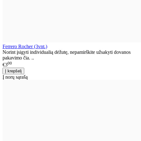
Ferrero Rocher (3vnt.)
Norint įsigyti individualią dėžutę, nepamirškite užsakyti dovanos
pakavimo čia. ..
00
€3
Į norų sąrašą