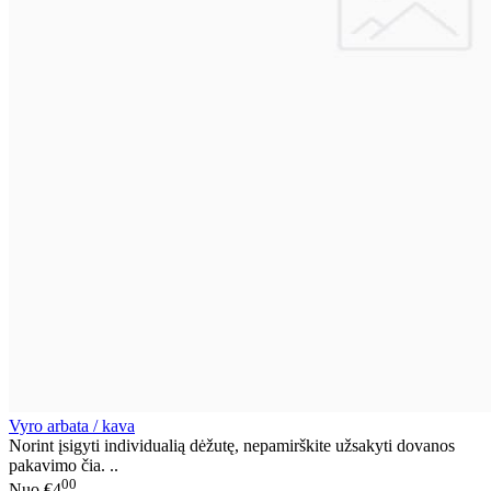
Vyro arbata / kava
Norint įsigyti individualią dėžutę, nepamirškite užsakyti dovanos
pakavimo čia. ..
00
Nuo
€4