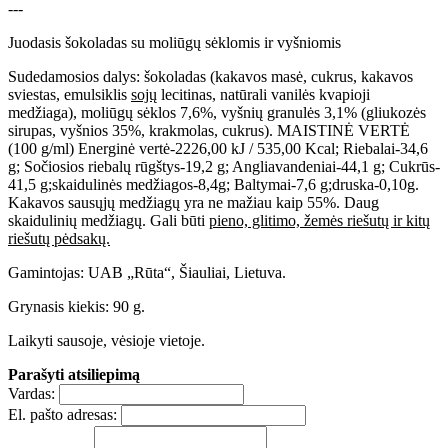
---
Juodasis šokoladas su moliūgų sėklomis ir vyšniomis
Sudedamosios dalys: šokoladas (kakavos masė, cukrus, kakavos
sviestas, emulsiklis
sojų
lecitinas, natūrali vanilės kvapioji
medžiaga), moliūgų sėklos 7,6%, vyšnių granulės 3,1% (gliukozės
sirupas, vyšnios 35%, krakmolas, cukrus). MAISTINĖ VERTĖ
(100 g/ml) Energinė vertė-2226,00 kJ / 535,00 Kcal; Riebalai-34,6
g; Sočiosios riebalų rūgštys-19,2 g; Angliavandeniai-44,1 g; Cukrūs-
41,5 g;skaidulinės medžiagos-8,4g; Baltymai-7,6 g;druska-0,10g.
Kakavos sausųjų medžiagų yra ne mažiau kaip 55%. Daug
skaidulinių medžiagų. Gali būti
pieno, glitimo, žemės riešutų ir kitų
riešutų pėdsakų.
Gamintojas: UAB „Rūta“, Šiauliai, Lietuva.
Grynasis kiekis: 90 g.
Laikyti sausoje, vėsioje vietoje.
Parašyti atsiliepimą
Vardas:
El. pašto adresas: