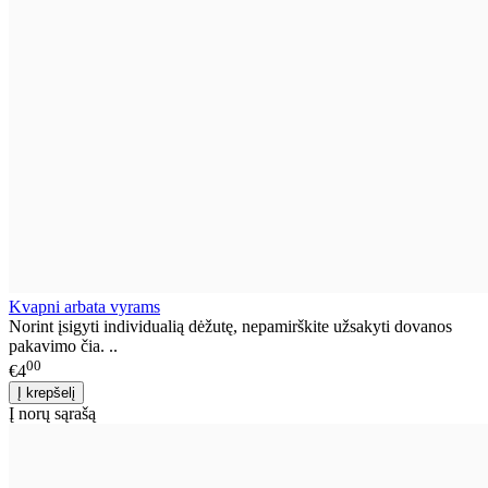
Kvapni arbata vyrams
Norint įsigyti individualią dėžutę, nepamirškite užsakyti dovanos
pakavimo čia. ..
00
€4
Į norų sąrašą