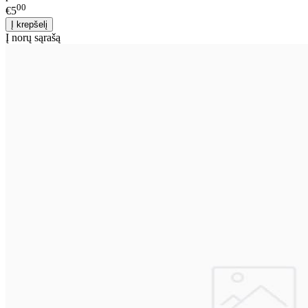
00
€5
Į norų sąrašą