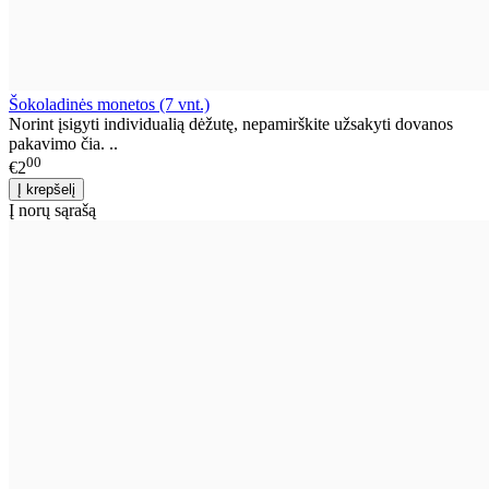
Šokoladinės monetos (7 vnt.)
Norint įsigyti individualią dėžutę, nepamirškite užsakyti dovanos
pakavimo čia. ..
00
€2
Į norų sąrašą