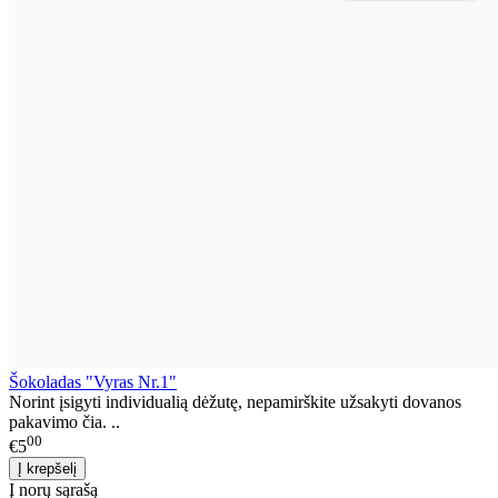
Šokoladas "Vyras Nr.1"
Norint įsigyti individualią dėžutę, nepamirškite užsakyti dovanos
pakavimo čia. ..
00
€5
Į norų sąrašą