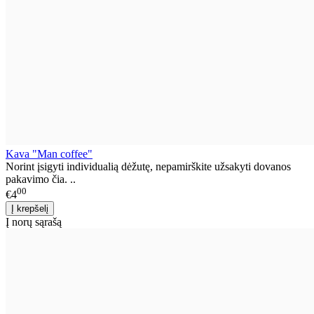
Kava "Man coffee"
Norint įsigyti individualią dėžutę, nepamirškite užsakyti dovanos
pakavimo čia. ..
00
€4
Į norų sąrašą