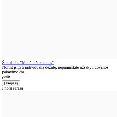
Šokoladas "Meilė ir šokoladas"
Norint įsigyti individualią dėžutę, nepamirškite užsakyti dovanos
pakavimo čia. ..
00
€5
Į norų sąrašą