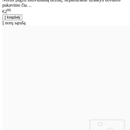
pakavimo čia. ..
00
€2
Į norų sąrašą