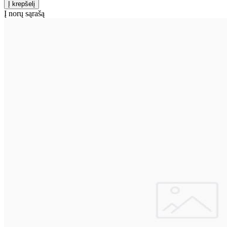
Į norų sąrašą