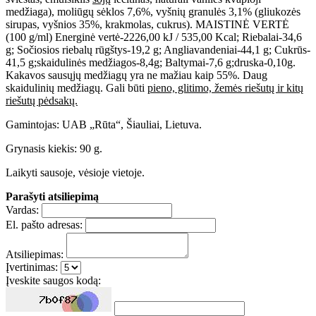
medžiaga), moliūgų sėklos 7,6%, vyšnių granulės 3,1% (gliukozės
sirupas, vyšnios 35%, krakmolas, cukrus). MAISTINĖ VERTĖ
(100 g/ml) Energinė vertė-2226,00 kJ / 535,00 Kcal; Riebalai-34,6
g; Sočiosios riebalų rūgštys-19,2 g; Angliavandeniai-44,1 g; Cukrūs-
41,5 g;skaidulinės medžiagos-8,4g; Baltymai-7,6 g;druska-0,10g.
Kakavos sausųjų medžiagų yra ne mažiau kaip 55%. Daug
skaidulinių medžiagų. Gali būti
pieno, glitimo, žemės riešutų ir kitų
riešutų pėdsakų.
Gamintojas: UAB „Rūta“, Šiauliai, Lietuva.
Grynasis kiekis: 90 g.
Laikyti sausoje, vėsioje vietoje.
Parašyti atsiliepimą
Vardas:
El. pašto adresas:
Atsiliepimas:
Įvertinimas:
Įveskite saugos kodą: