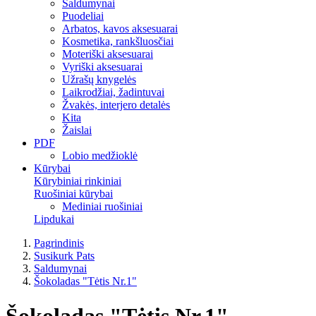
Saldumynai
Puodeliai
Arbatos, kavos aksesuarai
Kosmetika, rankšluosčiai
Moteriški aksesuarai
Vyriški aksesuarai
Užrašų knygelės
Laikrodžiai, žadintuvai
Žvakės, interjero detalės
Kita
Žaislai
PDF
Lobio medžioklė
Kūrybai
Kūrybiniai rinkiniai
Ruošiniai kūrybai
Mediniai ruošiniai
Lipdukai
Pagrindinis
Susikurk Pats
Saldumynai
Šokoladas "Tėtis Nr.1"
Šokoladas "Tėtis Nr.1"