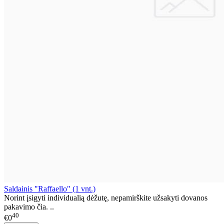
Saldainis "Raffaello" (1 vnt.)
Norint įsigyti individualią dėžutę, nepamirškite užsakyti dovanos
pakavimo čia. ..
40
€0