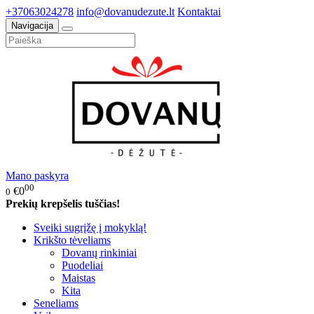
+37063024278
info@dovanudezute.lt
Kontaktai
Navigacija
Mano paskyra
00
€0
0
Prekių krepšelis tuščias!
Sveiki sugrįžę į mokyklą!
Krikšto tėveliams
Dovanų rinkiniai
Puodeliai
Maistas
Kita
Seneliams