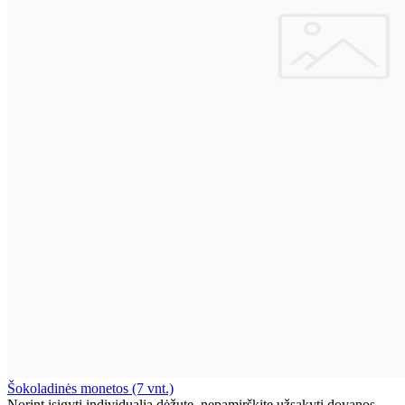
Šokoladinės monetos (7 vnt.)
Norint įsigyti individualią dėžutę, nepamirškite užsakyti dovanos