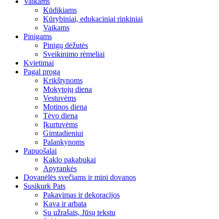
Vaikams
Kūdikiams
Kūrybiniai, edukaciniai rinkiniai
Vaikams
Pinigams
Pinigų dėžutės
Sveikinimo rėmeliai
Kvietimai
Pagal progą
Krikštynoms
Mokytojų diena
Vestuvėms
Motinos diena
Tėvo diena
Įkurtuvėms
Gimtadieniui
Palankynoms
Papuošalai
Kaklo pakabukai
Apyrankės
Dovanėlės svečiams ir mini dovanos
Susikurk Pats
Pakavimas ir dekoracijos
Kava ir arbata
Su užrašais, Jūsų tekstu