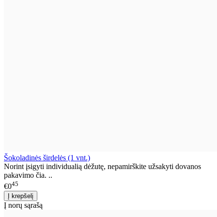
Šokoladinės širdelės (1 vnt.)
Norint įsigyti individualią dėžutę, nepamirškite užsakyti dovanos
pakavimo čia. ..
45
€0
Į norų sąrašą