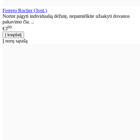
Ferrero Rocher (3vnt.)
Norint įsigyti individualią dėžutę, nepamirškite užsakyti dovanos
pakavimo čia. ..
00
€3
Į norų sąrašą