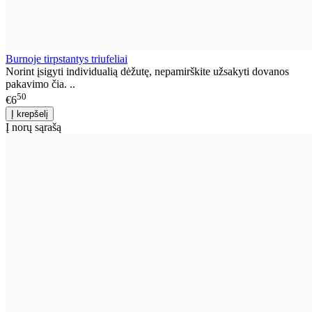
Burnoje tirpstantys triufeliai
Norint įsigyti individualią dėžutę, nepamirškite užsakyti dovanos
pakavimo čia. ..
50
€6
Į norų sąrašą