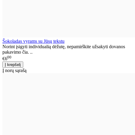
Šokoladas vyrams su Jūsų tekstu
Norint įsigyti individualią dėžutę, nepamirškite užsakyti dovanos
pakavimo čia. ..
00
€6
Į norų sąrašą