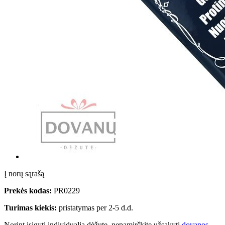
Į norų sąrašą
Prekės kodas:
PR0229
Turimas kiekis:
pristatymas per 2-5 d.d.
Norint įsigyti individualią dėžutę, nepamirškite užsakyti
dovanos