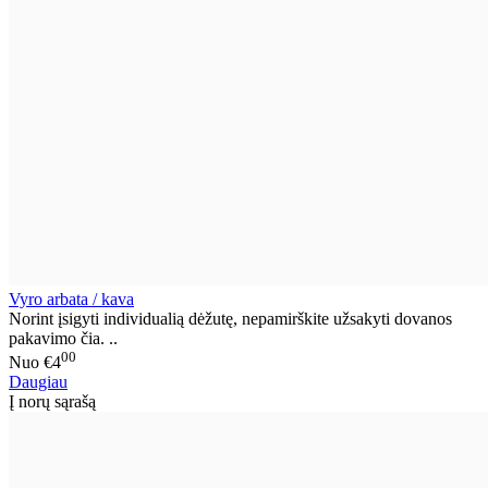
Vyro arbata / kava
Norint įsigyti individualią dėžutę, nepamirškite užsakyti dovanos
pakavimo čia. ..
00
Nuo
€4
Daugiau
Į norų sąrašą