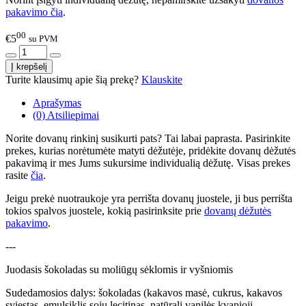
pakavimo čia
.
00
€5
su PVM
Turite klausimų apie šią prekę?
Klauskite
Aprašymas
(0) Atsiliepimai
Norite dovanų rinkinį susikurti pats? Tai labai paprasta. Pasirinkite
prekes, kurias norėtumėte matyti dėžutėje, pridėkite dovanų dėžutės
pakavimą ir mes Jums sukursime individualią dėžutę. Visas prekes
rasite
čia
.
Jeigu prekė nuotraukoje yra perrišta dovanų juostele, ji bus perrišta
tokios spalvos juostele, kokią pasirinksite prie
dovanų dėžutės
pakavimo
.
---
Juodasis šokoladas su moliūgų sėklomis ir vyšniomis
Sudedamosios dalys: šokoladas (kakavos masė, cukrus, kakavos
sviestas, emulsiklis
sojų
lecitinas, natūrali vanilės kvapioji