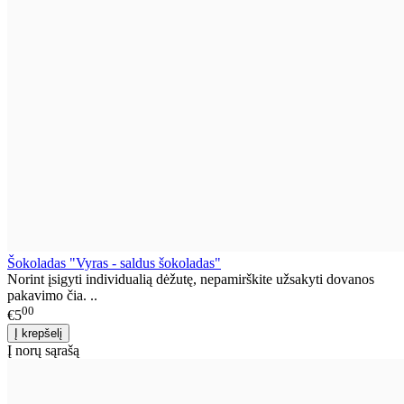
Šokoladas "Vyras - saldus šokoladas"
Norint įsigyti individualią dėžutę, nepamirškite užsakyti dovanos
pakavimo čia. ..
00
€5
Į norų sąrašą