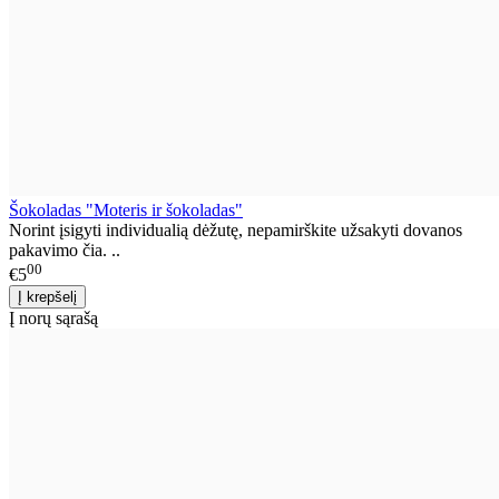
Šokoladas "Moteris ir šokoladas"
Norint įsigyti individualią dėžutę, nepamirškite užsakyti dovanos
pakavimo čia. ..
00
€5
Į norų sąrašą