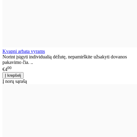
Kvapni arbata vyrams
Norint įsigyti individualią dėžutę, nepamirškite užsakyti dovanos
pakavimo čia. ..
00
€4
Į norų sąrašą