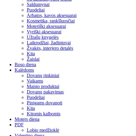
Saldumynai
Puodeliai
Arbatos, kavos aksesuarai
Kosmetika, rankšluosčiai
Moteriški aksesuarai
Vyriški aksesuarai
Užrašų knygelės
Laikrodžiai, žadintuvai
Žvakės, interjero detalės
Kita
Žaislai
Boso diena
Kalėdoms
Dovanų rinkiniai
Vaikams
Maisto produktai
Dovanų pakavimas
Puodeliai
Pinigams dovanoti
Kita
Kitomis kalbomis
Moters diena
PDF
Lobio medžioklė
Valentino diena