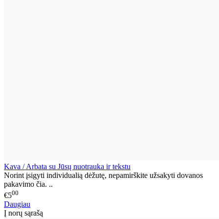
Kava / Arbata su Jūsų nuotrauka ir tekstu
Norint įsigyti individualią dėžutę, nepamirškite užsakyti dovanos
pakavimo čia. ..
00
€5
Daugiau
Į norų sąrašą