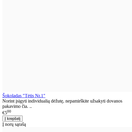
Šokoladas "Tėtis Nr.1"
Norint įsigyti individualią dėžutę, nepamirškite užsakyti dovanos
pakavimo čia. ..
00
€5
Į norų sąrašą