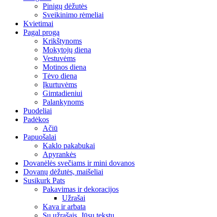
Pinigų dėžutės
Sveikinimo rėmeliai
Kvietimai
Pagal progą
Krikštynoms
Mokytojų diena
Vestuvėms
Motinos diena
Tėvo diena
Įkurtuvėms
Gimtadieniui
Palankynoms
Puodeliai
Padėkos
Ačiū
Papuošalai
Kaklo pakabukai
Apyrankės
Dovanėlės svečiams ir mini dovanos
Dovanų dėžutės, maišeliai
Susikurk Pats
Pakavimas ir dekoracijos
Užrašai
Kava ir arbata
Su užrašais, Jūsų tekstu