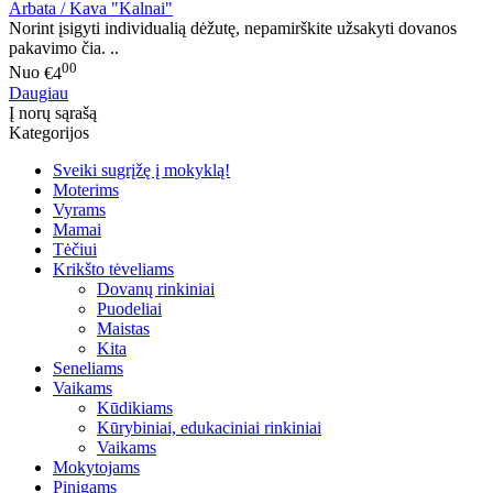
Arbata / Kava "Kalnai"
Norint įsigyti individualią dėžutę, nepamirškite užsakyti dovanos
pakavimo čia. ..
00
Nuo
€4
Daugiau
Į norų sąrašą
Kategorijos
Sveiki sugrįžę į mokyklą!
Moterims
Vyrams
Mamai
Tėčiui
Krikšto tėveliams
Dovanų rinkiniai
Puodeliai
Maistas
Kita
Seneliams
Vaikams
Kūdikiams
Kūrybiniai, edukaciniai rinkiniai
Vaikams
Mokytojams
Pinigams