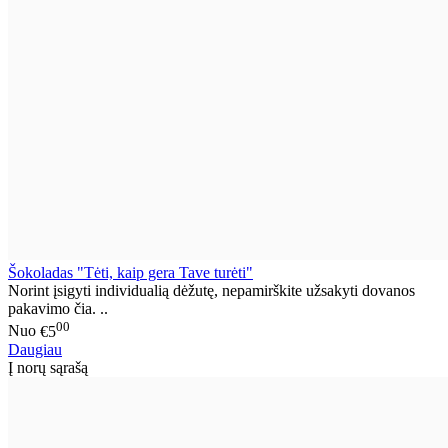
Šokoladas "Tėti, kaip gera Tave turėti"
Norint įsigyti individualią dėžutę, nepamirškite užsakyti dovanos
pakavimo čia. ..
00
Nuo
€5
Daugiau
Į norų sąrašą