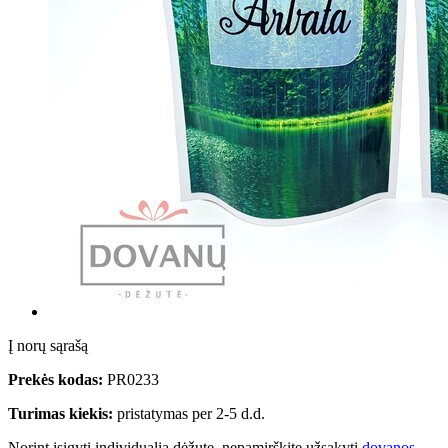
Į norų sąrašą
Prekės kodas:
PR0233
Turimas kiekis:
pristatymas per 2-5 d.d.
Norint įsigyti individualią dėžutę, nepamirškite užsakyti
dovanos