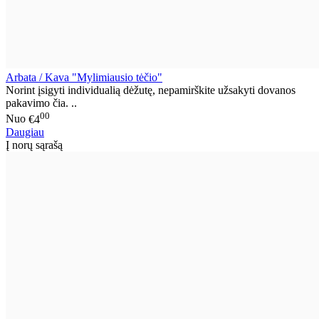
Arbata / Kava "Mylimiausio tėčio"
Norint įsigyti individualią dėžutę, nepamirškite užsakyti dovanos
pakavimo čia. ..
00
Nuo
€4
Daugiau
Į norų sąrašą