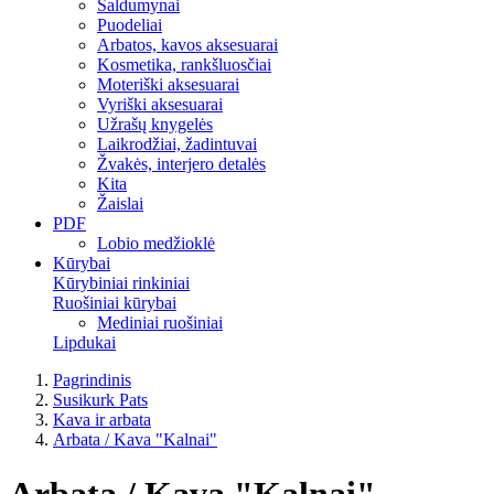
Saldumynai
Puodeliai
Arbatos, kavos aksesuarai
Kosmetika, rankšluosčiai
Moteriški aksesuarai
Vyriški aksesuarai
Užrašų knygelės
Laikrodžiai, žadintuvai
Žvakės, interjero detalės
Kita
Žaislai
PDF
Lobio medžioklė
Kūrybai
Kūrybiniai rinkiniai
Ruošiniai kūrybai
Mediniai ruošiniai
Lipdukai
Pagrindinis
Susikurk Pats
Kava ir arbata
Arbata / Kava "Kalnai"
Arbata / Kava "Kalnai"