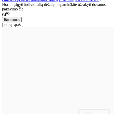
Norint įsigyti individualią dėžutę, nepamirškite užsakyti dovanos
pakavimo čia. ..
00
€4
Į norų sąrašą