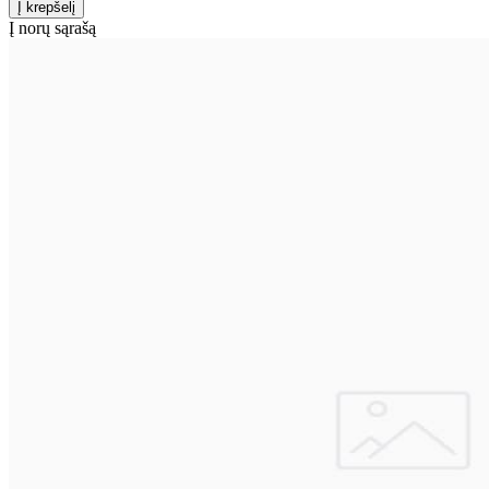
Į norų sąrašą