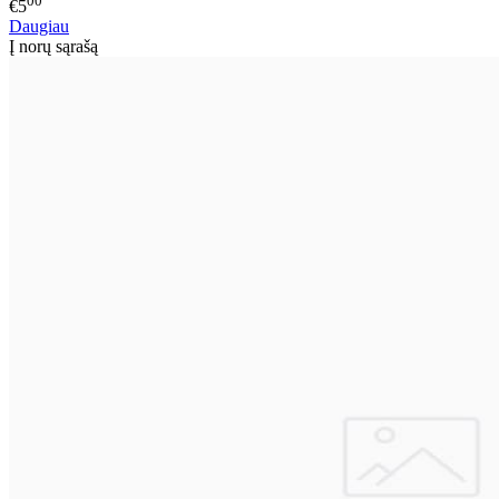
00
€5
Daugiau
Į norų sąrašą