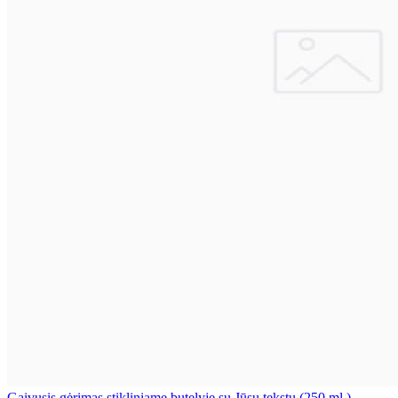
Gaivusis gėrimas stikliniame butelyje su Jūsų tekstu (250 ml.)