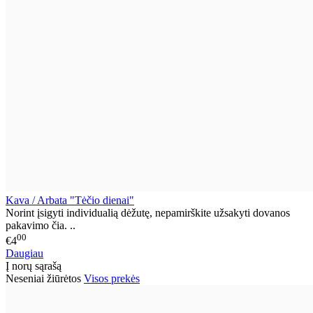
Kava / Arbata "Tėčio dienai"
Norint įsigyti individualią dėžutę, nepamirškite užsakyti dovanos
pakavimo čia. ..
00
€4
Daugiau
Į norų sąrašą
Neseniai žiūrėtos
Visos prekės