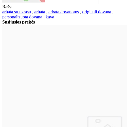
Rašyti
arbata su uzrasu
,
arbata
,
arbata dovanoms
,
originali dovana
,
personalizuota dovana
,
kava
Susijusios prekės