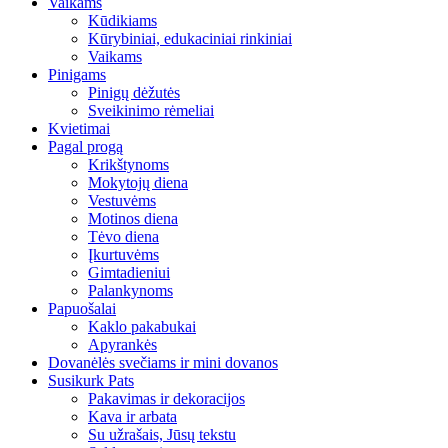
Vaikams
Kūdikiams
Kūrybiniai, edukaciniai rinkiniai
Vaikams
Pinigams
Pinigų dėžutės
Sveikinimo rėmeliai
Kvietimai
Pagal progą
Krikštynoms
Mokytojų diena
Vestuvėms
Motinos diena
Tėvo diena
Įkurtuvėms
Gimtadieniui
Palankynoms
Papuošalai
Kaklo pakabukai
Apyrankės
Dovanėlės svečiams ir mini dovanos
Susikurk Pats
Pakavimas ir dekoracijos
Kava ir arbata
Su užrašais, Jūsų tekstu