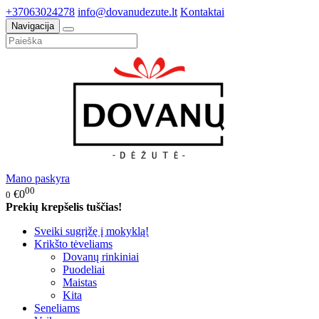
+37063024278
info@dovanudezute.lt
Kontaktai
Navigacija
Mano paskyra
00
€0
0
Prekių krepšelis tuščias!
Sveiki sugrįžę į mokyklą!
Krikšto tėveliams
Dovanų rinkiniai
Puodeliai
Maistas
Kita
Seneliams