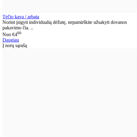
Tėčio kava / arbata
Norint įsigyti individualią dėžutę, nepamirškite užsakyti dovanos
pakavimo čia. ..
00
Nuo
€4
Daugiau
Į norų sąrašą