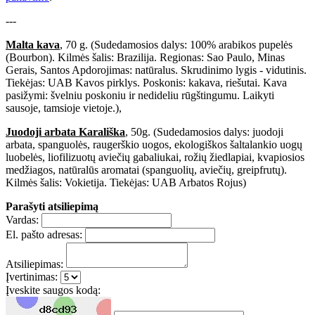
---
Malta kava
, 70 g. (Sudedamosios dalys: 100% arabikos pupelės
(Bourbon). Kilmės šalis: Brazilija. Regionas: Sao Paulo, Minas
Gerais, Santos Apdorojimas: natūralus. Skrudinimo lygis - vidutinis.
Tiekėjas: UAB Kavos pirklys. Poskonis: kakava, riešutai. Kava
pasižymi: švelniu poskoniu ir nedideliu rūgštingumu. Laikyti
sausoje, tamsioje vietoje.),
Juodoji arbata Karališka
, 50g. (Sudedamosios dalys: juodoji
arbata, spanguolės, raugerškio uogos, ekologiškos šaltalankio uogų
luobelės, liofilizuotų aviečių gabaliukai, rožių žiedlapiai, kvapiosios
medžiagos, natūralūs aromatai (spanguolių, aviečių, greipfrutų).
Kilmės šalis: Vokietija. Tiekėjas: UAB Arbatos Rojus)
Parašyti atsiliepimą
Vardas:
El. pašto adresas:
Atsiliepimas:
Įvertinimas:
Įveskite saugos kodą: