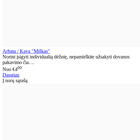
Arbata / Kava "Miškas"
Norint įsigyti individualią dėžutę, nepamirškite užsakyti dovanos
pakavimo čia. ..
00
Nuo
€4
Daugiau
Į norų sąrašą