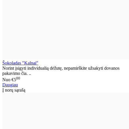
Šokoladas "Kalnai"
Norint įsigyti individualią dėžutę, nepamirškite užsakyti dovanos
pakavimo čia. ..
00
Nuo
€5
Daugiau
Į norų sąrašą