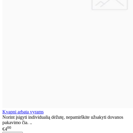
Kvapni arbata vyrams
Norint įsigyti individualią dėžutę, nepamirškite užsakyti dovanos
pakavimo čia. ..
00
€4