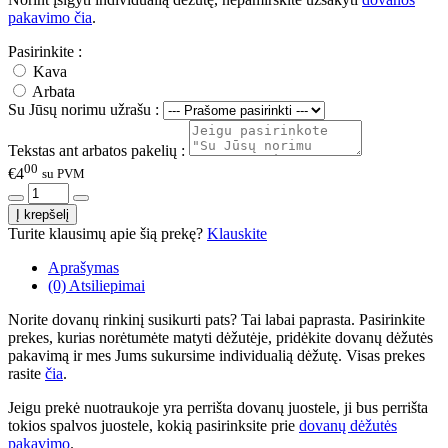
pakavimo čia
.
Pasirinkite :
Kava
Arbata
Su Jūsų norimu užrašu :
Tekstas ant arbatos pakelių :
00
€4
su PVM
Turite klausimų apie šią prekę?
Klauskite
Aprašymas
(0) Atsiliepimai
Norite dovanų rinkinį susikurti pats? Tai labai paprasta. Pasirinkite
prekes, kurias norėtumėte matyti dėžutėje, pridėkite dovanų dėžutės
pakavimą ir mes Jums sukursime individualią dėžutę. Visas prekes
rasite
čia
.
Jeigu prekė nuotraukoje yra perrišta dovanų juostele, ji bus perrišta
tokios spalvos juostele, kokią pasirinksite prie
dovanų dėžutės
pakavimo
.