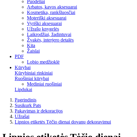
Puodeliai
Arbatos, kavos aksesuarai
Kosmetika, rankšluosčiai
Moteriški aksesuarai
Vyriški aksesuarai
Užrašų knygelės
Laikrodžiai, žadintuvai
Žvakės, interjero detalės
Kita
Žaislai
PDF
Lobio medžioklė
Kūrybai
Kūrybiniai rinkiniai
Ruošiniai kūrybai
Mediniai ruošiniai
Lipdukai
Pagrindinis
Susikurk Pats
Pakavimas ir dekoracijos
Užrašai
Lipnios etiketės Tėčio dienai dovanų dekoravimui
Lipnios etiketės Tėčio dienai