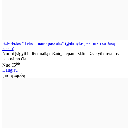
Šokoladas "Tėtis - mano pasaulis" (galimybė pasirinkti su Jūsų
tekstu)
Norint įsigyti individualią dėžutę, nepamirškite užsakyti dovanos
pakavimo čia. ..
00
Nuo
€5
Daugiau
Į norų sąrašą