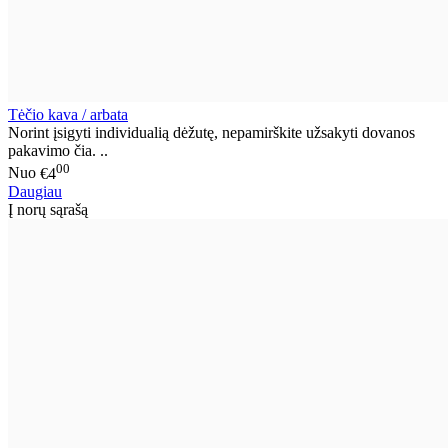
Tėčio kava / arbata
Norint įsigyti individualią dėžutę, nepamirškite užsakyti dovanos
pakavimo čia. ..
00
Nuo
€4
Daugiau
Į norų sąrašą