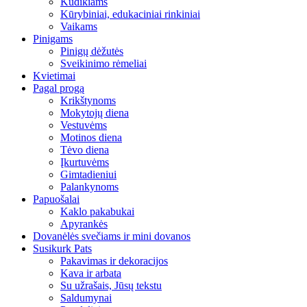
Kūdikiams
Kūrybiniai, edukaciniai rinkiniai
Vaikams
Pinigams
Pinigų dėžutės
Sveikinimo rėmeliai
Kvietimai
Pagal progą
Krikštynoms
Mokytojų diena
Vestuvėms
Motinos diena
Tėvo diena
Įkurtuvėms
Gimtadieniui
Palankynoms
Papuošalai
Kaklo pakabukai
Apyrankės
Dovanėlės svečiams ir mini dovanos
Susikurk Pats
Pakavimas ir dekoracijos
Kava ir arbata
Su užrašais, Jūsų tekstu
Saldumynai