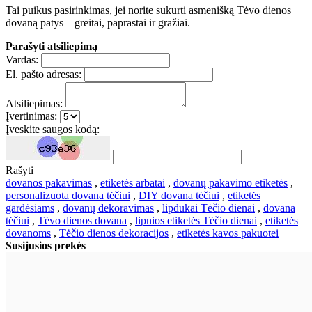
Tai puikus pasirinkimas, jei norite sukurti asmenišką Tėvo dienos
dovaną patys – greitai, paprastai ir gražiai.
Parašyti atsiliepimą
Vardas:
El. pašto adresas:
Atsiliepimas:
Įvertinimas:
Įveskite saugos kodą:
Rašyti
dovanos pakavimas
,
etiketės arbatai
,
dovanų pakavimo etiketės
,
personalizuota dovana tėčiui
,
DIY dovana tėčiui
,
etiketės
gardėsiams
,
dovanų dekoravimas
,
lipdukai Tėčio dienai
,
dovana
tėčiui
,
Tėvo dienos dovana
,
lipnios etiketės Tėčio dienai
,
etiketės
dovanoms
,
Tėčio dienos dekoracijos
,
etiketės kavos pakuotei
Susijusios prekės