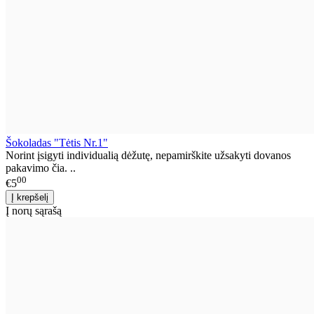
Šokoladas "Tėtis Nr.1"
Norint įsigyti individualią dėžutę, nepamirškite užsakyti dovanos
pakavimo čia. ..
00
€5
Į norų sąrašą