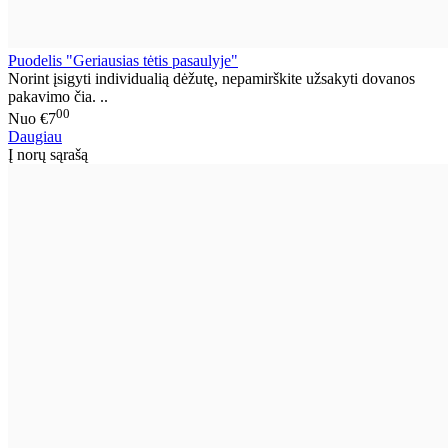
Puodelis "Geriausias tėtis pasaulyje"
Norint įsigyti individualią dėžutę, nepamirškite užsakyti dovanos
pakavimo čia. ..
00
Nuo
€7
Daugiau
Į norų sąrašą