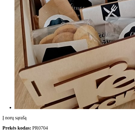
Į norų sąrašą
Prekės kodas:
PR0704