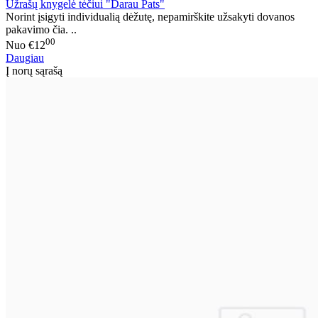
Užrašų knygelė tėčiui "Darau Pats"
Norint įsigyti individualią dėžutę, nepamirškite užsakyti dovanos
pakavimo čia. ..
00
Nuo
€12
Daugiau
Į norų sąrašą