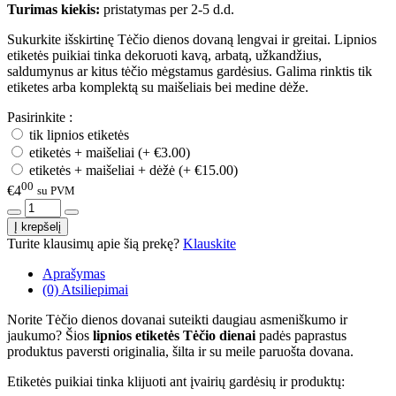
Turimas kiekis:
pristatymas per 2-5 d.d.
Sukurkite išskirtinę Tėčio dienos dovaną lengvai ir greitai. Lipnios
etiketės puikiai tinka dekoruoti kavą, arbatą, užkandžius,
saldumynus ar kitus tėčio mėgstamus gardėsius. Galima rinktis tik
etiketes arba komplektą su maišeliais bei medine dėže.
Pasirinkite :
tik lipnios etiketės
etiketės + maišeliai (+ €3.00)
etiketės + maišeliai + dėžė (+ €15.00)
00
€4
su PVM
Turite klausimų apie šią prekę?
Klauskite
Aprašymas
(0) Atsiliepimai
Norite Tėčio dienos dovanai suteikti daugiau asmeniškumo ir
jaukumo? Šios
lipnios etiketės Tėčio dienai
padės paprastus
produktus paversti originalia, šilta ir su meile paruošta dovana.
Etiketės puikiai tinka klijuoti ant įvairių gardėsių ir produktų: