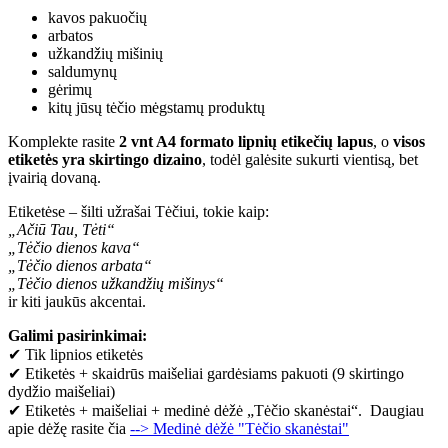
kavos pakuočių
arbatos
užkandžių mišinių
saldumynų
gėrimų
kitų jūsų tėčio mėgstamų produktų
Komplekte rasite
2 vnt A4 formato lipnių etikečių lapus
, o
visos
etiketės yra skirtingo dizaino
, todėl galėsite sukurti vientisą, bet
įvairią dovaną.
Etiketėse – šilti užrašai Tėčiui, tokie kaip:
„Ačiū Tau, Tėti“
„Tėčio dienos kava“
„Tėčio dienos arbata“
„Tėčio dienos užkandžių mišinys“
ir kiti jaukūs akcentai.
Galimi pasirinkimai:
✔ Tik lipnios etiketės
✔ Etiketės + skaidrūs maišeliai gardėsiams pakuoti (9 skirtingo
dydžio maišeliai)
✔ Etiketės + maišeliai + medinė dėžė „Tėčio skanėstai“. Daugiau
apie dėžę rasite čia
--> Medinė dėžė "Tėčio skanėstai"