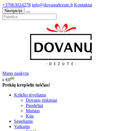
+37063024278
info@dovanudezute.lt
Kontaktai
Navigacija
Mano paskyra
00
€0
0
Prekių krepšelis tuščias!
Krikšto tėveliams
Dovanų rinkiniai
Puodeliai
Maistas
Kita
Seneliams
Vaikams