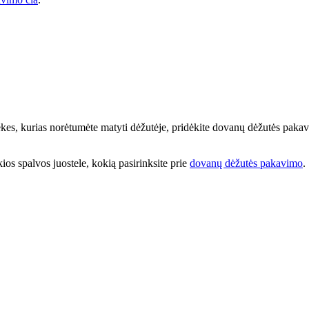
prekes, kurias norėtumėte matyti dėžutėje, pridėkite dovanų dėžutės paka
kios spalvos juostele, kokią pasirinksite prie
dovanų dėžutės pakavimo
.