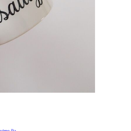
vimo čia
.