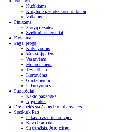
Vaikams
Kūdikiams
Kūrybiniai, edukaciniai rinkiniai
Vaikams
Pinigams
Pinigų dėžutės
Sveikinimo rėmeliai
Kvietimai
Pagal progą
Krikštynoms
Mokytojų diena
Vestuvėms
Motinos diena
Tėvo diena
Įkurtuvėms
Gimtadieniui
Palankynoms
Papuošalai
Kaklo pakabukai
Apyrankės
Dovanėlės svečiams ir mini dovanos
Susikurk Pats
Pakavimas ir dekoracijos
Kava ir arbata
Su užrašais, Jūsų tekstu