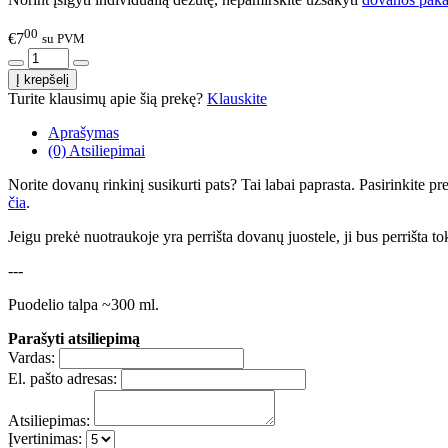
00
€7
su PVM
Turite klausimų apie šią prekę?
Klauskite
Aprašymas
(0) Atsiliepimai
Norite dovanų rinkinį susikurti pats? Tai labai paprasta. Pasirinkite 
čia
.
Jeigu prekė nuotraukoje yra perrišta dovanų juostele, ji bus perrišta to
---
Puodelio talpa ~300 ml.
Parašyti atsiliepimą
Vardas:
El. pašto adresas:
Atsiliepimas:
Įvertinimas: