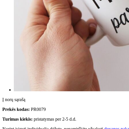
Į norų sąrašą
Prekės kodas:
PR0079
Turimas kiekis:
pristatymas per 2-5 d.d.
Norint įsigyti individualią dėžutę, nepamirškite užsakyti
dovanos paka