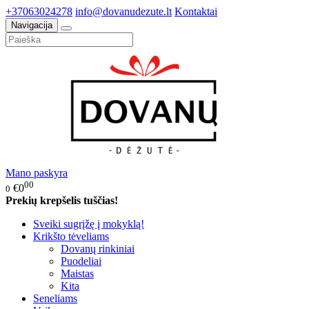
+37063024278
info@dovanudezute.lt
Kontaktai
Navigacija
Mano paskyra
00
€0
0
Prekių krepšelis tuščias!
Sveiki sugrįžę į mokyklą!
Krikšto tėveliams
Dovanų rinkiniai
Puodeliai
Maistas
Kita
Seneliams