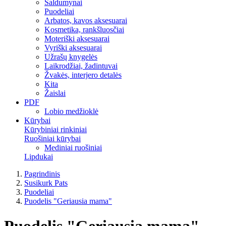
Saldumynai
Puodeliai
Arbatos, kavos aksesuarai
Kosmetika, rankšluosčiai
Moteriški aksesuarai
Vyriški aksesuarai
Užrašų knygelės
Laikrodžiai, žadintuvai
Žvakės, interjero detalės
Kita
Žaislai
PDF
Lobio medžioklė
Kūrybai
Kūrybiniai rinkiniai
Ruošiniai kūrybai
Mediniai ruošiniai
Lipdukai
Pagrindinis
Susikurk Pats
Puodeliai
Puodelis "Geriausia mama"
Puodelis "Geriausia mama"