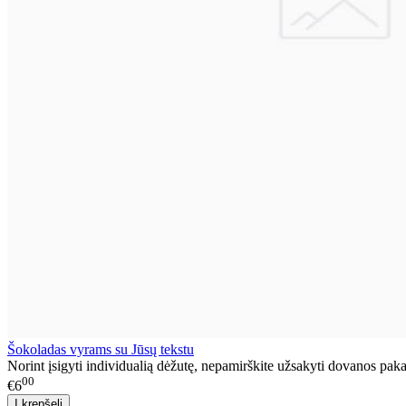
Šokoladas vyrams su Jūsų tekstu
Norint įsigyti individualią dėžutę, nepamirškite užsakyti dovanos paka
00
€6