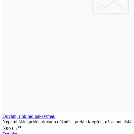
Dovanų rinkinio pakavimas
Nepamirškite pridėti dovanų dėžutės į prekių krepšelį, užsakant atskir
00
Nuo
€5
Daugiau