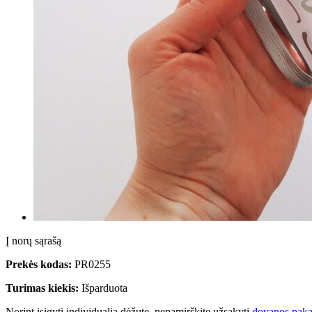
Į norų sąrašą
Prekės kodas:
PR0255
Turimas kiekis:
Išparduota
Norint įsigyti individualią dėžutę, nepamirškite užsakyti
dovanos paka