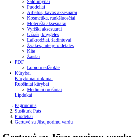
Saldumynai
Puodeliai
Arbatos, kavos aksesuarai
Kosmetika, rankšluosčiai
Moteriški aksesuarai
Vyriški aksesuarai
Užrašų knygelės
Laikrodžiai, žadintuvai
Žvakės, interjero detalės
Kita
Žaislai
PDF
Lobio medžioklė
Kūrybai
Kūrybiniai rinkiniai
Ruošiniai kūrybai
Mediniai ruošiniai
Lipdukai
Pagrindinis
Susikurk Pats
Puodeliai
Gertuvė su Jūsų norimu vardu
Gertuvė su Jūsų norimu vardu