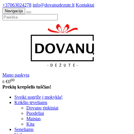
+37063024278
info@dovanudezute.lt
Kontaktai
Navigacija
Mano paskyra
00
€0
0
Prekių krepšelis tuščias!
Sveiki sugrįžę į mokyklą!
Krikšto tėveliams
Dovanų rinkiniai
Puodeliai
Maistas
Kita
Seneliams