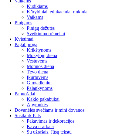
Vaikams
Kūdikiams
Kūrybiniai, edukaciniai rinkiniai
Vaikams
Pinigams
Pinigų dėžutės
Sveikinimo rėmeliai
Kvietimai
Pagal progą
Krikštynoms
Mokytojų diena
Vestuvėms
Motinos diena
Tėvo diena
Įkurtuvėms
Gimtadieniui
Palankynoms
Papuošalai
Kaklo pakabukai
Apyrankės
Dovanėlės svečiams ir mini dovanos
Susikurk Pats
Pakavimas ir dekoracijos
Kava ir arbata
Su užrašais, Jūsų tekstu