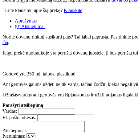
Turite klausimų apie šią prekę?
Klauskite
Aprašymas
(0) Atsiliepimai
Norite dovanų rinkinį susikurti pats? Tai labai paprasta. Pasirinkite 
čia
.
Jeigu prekė nuotraukoje yra perrišta dovanų juostele, ji bus perrišta to
---
Gertuvė yra 350 ml. talpos, plastikinė
Ant gertuvės galima uždėti ne tik vardą, tačiau žodžių kiekis negali vi
Užrašas/vardas ant gertuvės yra išpjaustomas ir užklijuojamas ilgalaik
Parašyti atsiliepimą
Vardas:
El. pašto adresas:
Atsiliepimas:
Įvertinimas: