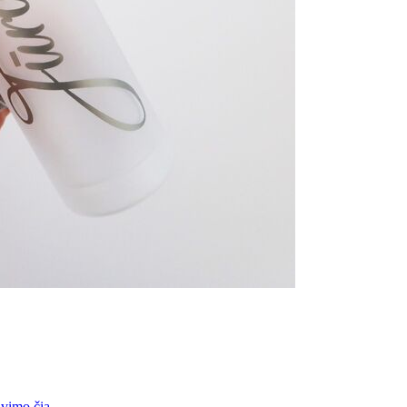
vimo čia
.