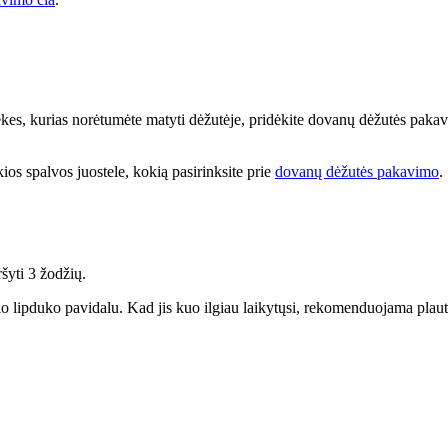
prekes, kurias norėtumėte matyti dėžutėje, pridėkite dovanų dėžutės paka
kios spalvos juostele, kokią pasirinksite prie
dovanų dėžutės pakavimo
.
ršyti 3 žodžių.
io lipduko pavidalu. Kad jis kuo ilgiau laikytųsi, rekomenduojama plaut