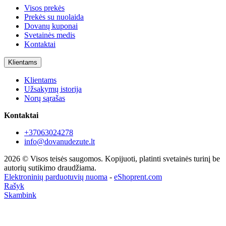
Visos prekės
Prekės su nuolaida
Dovanų kuponai
Svetainės medis
Kontaktai
Klientams
Klientams
Užsakymų istorija
Norų sąrašas
Kontaktai
+37063024278
info@dovanudezute.lt
2026 © Visos teisės saugomos. Kopijuoti, platinti svetainės turinį be
autorių sutikimo draudžiama.
Elektroninių parduotuvių nuoma
-
eShoprent.com
Rašyk
Skambink