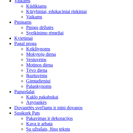
Vaikams
Kūdikiams
Kūrybiniai, edukaciniai rinkiniai
Vaikams
Pinigams
Pinigų dėžutės
Sveikinimo rėmeliai
Kvietimai
Pagal progą
Krikštynoms
Mokytojų diena
Vestuvėms
Motinos diena
Tėvo diena
Įkurtuvėms
Gimtadieniui
Palankynoms
Papuošalai
Kaklo pakabukai
Apyrankės
Dovanėlės svečiams ir mini dovanos
Susikurk Pats
Pakavimas ir dekoracijos
Kava ir arbata
Su užrašais, Jūsų tekstu