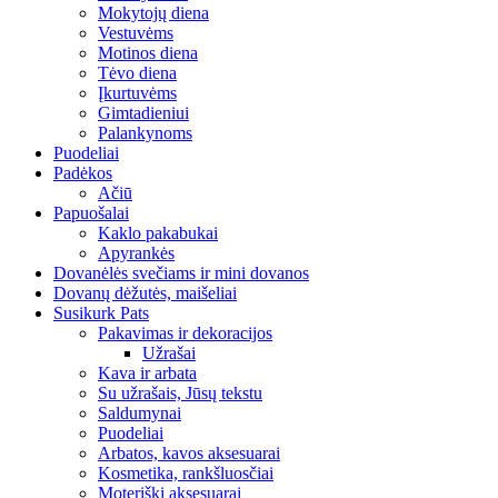
Mokytojų diena
Vestuvėms
Motinos diena
Tėvo diena
Įkurtuvėms
Gimtadieniui
Palankynoms
Puodeliai
Padėkos
Ačiū
Papuošalai
Kaklo pakabukai
Apyrankės
Dovanėlės svečiams ir mini dovanos
Dovanų dėžutės, maišeliai
Susikurk Pats
Pakavimas ir dekoracijos
Užrašai
Kava ir arbata
Su užrašais, Jūsų tekstu
Saldumynai
Puodeliai
Arbatos, kavos aksesuarai
Kosmetika, rankšluosčiai
Moteriški aksesuarai