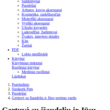
Saldumynai
Puodeliai
Arbatos, kavos aksesuarai
Kosmetika, rankšluosčiai
Moteriški aksesuarai
Vyriški aksesuarai
Užrašų knygelės
Laikrodžiai, žadintuvai
Žvakės, interjero detalės
Kita
Žaislai
PDF
Lobio medžioklė
Kūrybai
Kūrybiniai rinkiniai
Ruošiniai kūrybai
Mediniai ruošiniai
Lipdukai
Pagrindinis
Susikurk Pats
Puodeliai
Gertuvė su šiaudeliu ir Jūsų norimu vardu
Gertuvė su šiaudeliu ir Jūsų