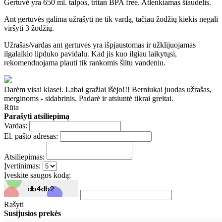
Gertuvė yra 650 ml. talpos, tritan BPA free. Atlenkiamas šiaudelis.
Ant gertuvės galima užrašyti ne tik vardą, tačiau žodžių kiekis negali
viršyti 3 žodžių.
Užrašas/vardas ant gertuvės yra išpjaustomas ir užklijuojamas
ilgalaikio lipduko pavidalu. Kad jis kuo ilgiau laikytųsi,
rekomenduojama plauti tik rankomis šiltu vandeniu.
Darėm visai klasei. Labai gražiai išėjo!!! Berniukai juodas užrašas,
merginoms - sidabrinis. Padarė ir atsiuntė tikrai greitai.
Rūta
Parašyti atsiliepimą
Vardas:
El. pašto adresas:
Atsiliepimas:
Įvertinimas:
Įveskite saugos kodą:
Rašyti
Susijusios prekės