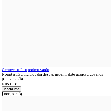
Gertuvė su Jūsų norimu vardu
Norint įsigyti individualią dėžutę, nepamirškite užsakyti dovanos
pakavimo čia. ..
00
Nuo
€13
Į norų sąrašą