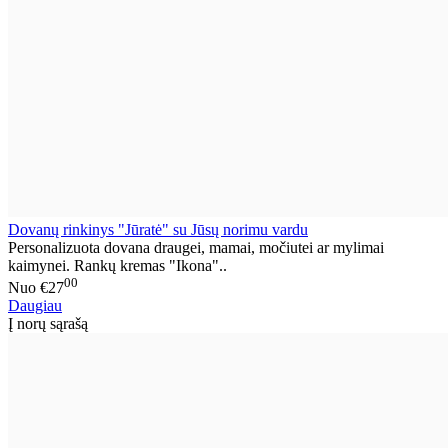
Dovanų rinkinys "Jūratė" su Jūsų norimu vardu
Personalizuota dovana draugei, mamai, močiutei ar mylimai
kaimynei. Rankų kremas "Ikona"..
00
Nuo
€27
Daugiau
Į norų sąrašą