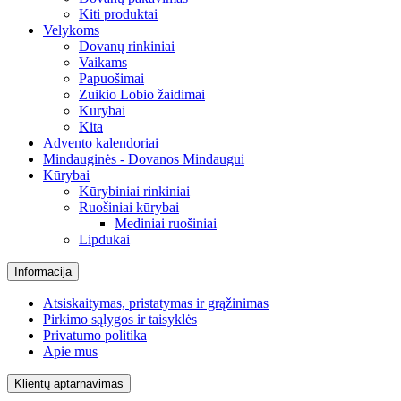
Kiti produktai
Velykoms
Dovanų rinkiniai
Vaikams
Papuošimai
Zuikio Lobio žaidimai
Kūrybai
Kita
Advento kalendoriai
Mindauginės - Dovanos Mindaugui
Kūrybai
Kūrybiniai rinkiniai
Ruošiniai kūrybai
Mediniai ruošiniai
Lipdukai
Informacija
Atsiskaitymas, pristatymas ir grąžinimas
Pirkimo sąlygos ir taisyklės
Privatumo politika
Apie mus
Klientų aptarnavimas