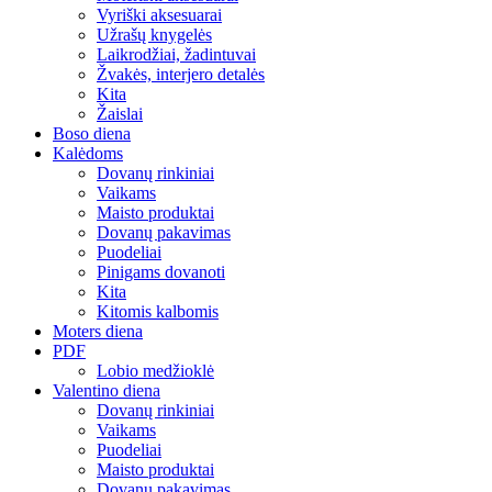
Vyriški aksesuarai
Užrašų knygelės
Laikrodžiai, žadintuvai
Žvakės, interjero detalės
Kita
Žaislai
Boso diena
Kalėdoms
Dovanų rinkiniai
Vaikams
Maisto produktai
Dovanų pakavimas
Puodeliai
Pinigams dovanoti
Kita
Kitomis kalbomis
Moters diena
PDF
Lobio medžioklė
Valentino diena
Dovanų rinkiniai
Vaikams
Puodeliai
Maisto produktai
Dovanų pakavimas