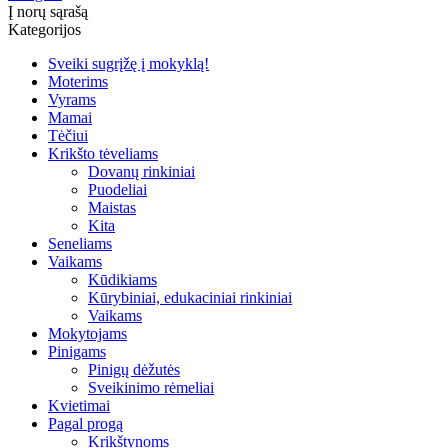
Į norų sąrašą
Kategorijos
Sveiki sugrįžę į mokyklą!
Moterims
Vyrams
Mamai
Tėčiui
Krikšto tėveliams
Dovanų rinkiniai
Puodeliai
Maistas
Kita
Seneliams
Vaikams
Kūdikiams
Kūrybiniai, edukaciniai rinkiniai
Vaikams
Mokytojams
Pinigams
Pinigų dėžutės
Sveikinimo rėmeliai
Kvietimai
Pagal progą
Krikštynoms