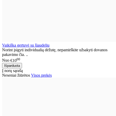
Vaikiška gertuvė su šiaudeliu
Norint įsigyti individualią dėžutę, nepamirškite užsakyti dovanos
pakavimo čia. ..
00
Nuo
€10
Į norų sąrašą
Neseniai žiūrėtos
Visos prekės