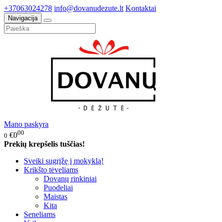
+37063024278
info@dovanudezute.lt
Kontaktai
Navigacija
Mano paskyra
00
€0
0
Prekių krepšelis tuščias!
Sveiki sugrįžę į mokyklą!
Krikšto tėveliams
Dovanų rinkiniai
Puodeliai
Maistas
Kita
Seneliams