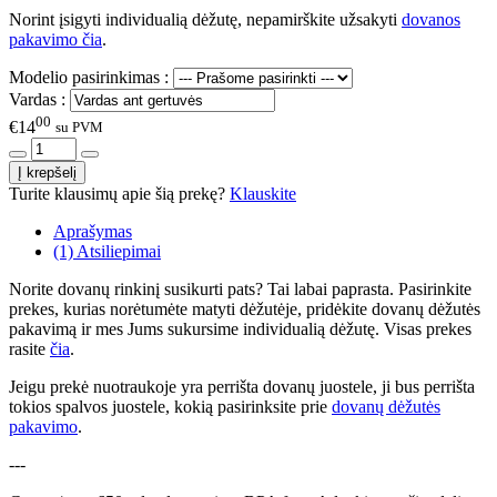
Norint įsigyti individualią dėžutę, nepamirškite užsakyti
dovanos
pakavimo čia
.
Modelio pasirinkimas :
Vardas :
00
€14
su PVM
Turite klausimų apie šią prekę?
Klauskite
Aprašymas
(1) Atsiliepimai
Norite dovanų rinkinį susikurti pats? Tai labai paprasta. Pasirinkite
prekes, kurias norėtumėte matyti dėžutėje, pridėkite dovanų dėžutės
pakavimą ir mes Jums sukursime individualią dėžutę. Visas prekes
rasite
čia
.
Jeigu prekė nuotraukoje yra perrišta dovanų juostele, ji bus perrišta
tokios spalvos juostele, kokią pasirinksite prie
dovanų dėžutės
pakavimo
.
---