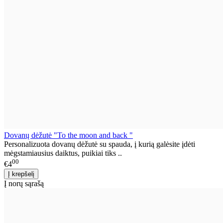
Dovanų dėžutė "To the moon and back "
Personalizuota dovanų dėžutė su spauda, į kurią galėsite įdėti
mėgstamiausius daiktus, puikiai tiks ..
00
€4
Į norų sąrašą