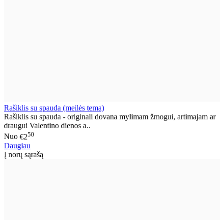
Rašiklis su spauda (meilės tema)
Rašiklis su spauda - originali dovana mylimam žmogui, artimajam ar
draugui Valentino dienos a..
50
Nuo
€2
Daugiau
Į norų sąrašą