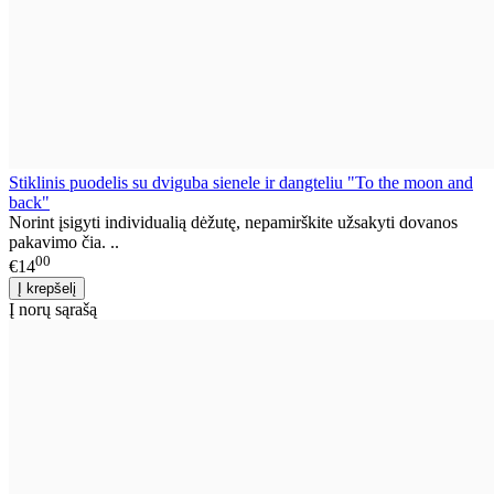
Stiklinis puodelis su dviguba sienele ir dangteliu "To the moon and
back"
Norint įsigyti individualią dėžutę, nepamirškite užsakyti dovanos
pakavimo čia. ..
00
€14
Į norų sąrašą