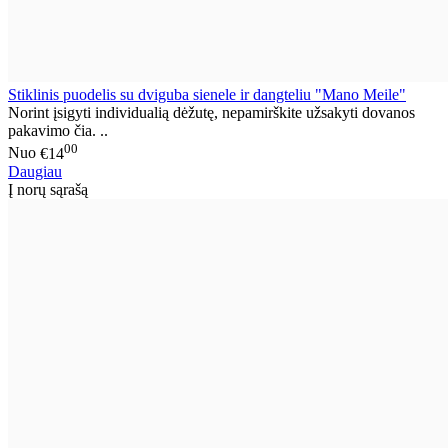
Stiklinis puodelis su dviguba sienele ir dangteliu "Mano Meile"
Norint įsigyti individualią dėžutę, nepamirškite užsakyti dovanos
pakavimo čia. ..
00
Nuo
€14
Daugiau
Į norų sąrašą