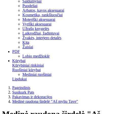
Saldumynai
Puodeliai
Arbatos, kavos aksesuarai
Kosmetika, rankšluosčiai
Moteriški aksesuarai
Vyriški aksesuarai
Užrašų knygelės
Laikrodžiai, žadintuvai
Žvakės, interjero detalės
Kita
Žaislai
PDF
Lobio medžioklė
Kūrybai
Kūrybiniai rinkiniai
Ruošiniai kūrybai
Mediniai ruošiniai
Lipdukai
Pagrindinis
Susikurk Pats
Pakavimas ir dekoracijos
Medinė raudona širdelė "Aš myliu Tave"
Medinė raudona širdelė "Aš