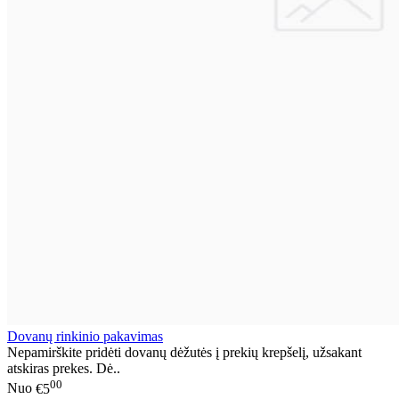
Dovanų rinkinio pakavimas
Nepamirškite pridėti dovanų dėžutės į prekių krepšelį, užsakant
atskiras prekes. Dė..
00
Nuo
€5