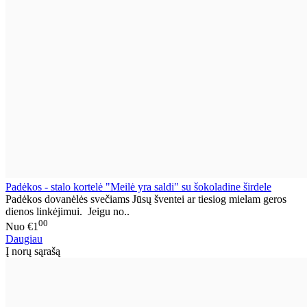
Padėkos - stalo kortelė "Meilė yra saldi" su šokoladine širdele
Padėkos dovanėlės svečiams Jūsų šventei ar tiesiog mielam geros
dienos linkėjimui. Jeigu no..
00
Nuo
€1
Daugiau
Į norų sąrašą