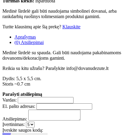
Turimas kiekis:
Išparduota
Medinė širdelė gali būti naudojama simbolinei dovanai, arba
rankdarbių ruošinys tolimesniam produktui gaminti.
Turite klausimų apie šią prekę?
Klauskite
Aprašymas
(0) Atsiliepimai
Medinė širdelė su spauda. Gali būti naudojama pakabinamoms
dovanoms/dekoracijoms gaminti.
Reikia su kitu užrašu? Parašykite info@dovanudezute.lt
Dydis: 5,5 x 5,5 cm.
Storis ~0.7 cm
Parašyti atsiliepimą
Vardas:
El. pašto adresas:
Atsiliepimas:
Įvertinimas:
Įveskite saugos kodą: