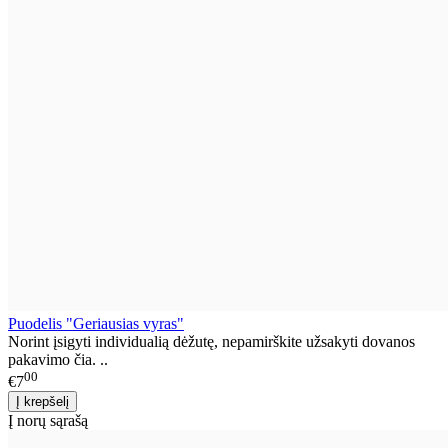
Puodelis "Geriausias vyras"
Norint įsigyti individualią dėžutę, nepamirškite užsakyti dovanos
pakavimo čia. ..
00
€7
Į norų sąrašą