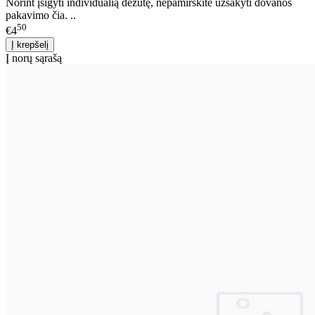
Norint įsigyti individualią dėžutę, nepamirškite užsakyti dovanos
pakavimo čia. ..
50
€4
Į norų sąrašą