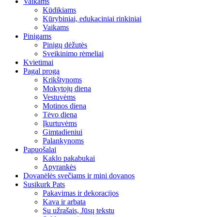
Vaikams
Kūdikiams
Kūrybiniai, edukaciniai rinkiniai
Vaikams
Pinigams
Pinigų dėžutės
Sveikinimo rėmeliai
Kvietimai
Pagal progą
Krikštynoms
Mokytojų diena
Vestuvėms
Motinos diena
Tėvo diena
Įkurtuvėms
Gimtadieniui
Palankynoms
Papuošalai
Kaklo pakabukai
Apyrankės
Dovanėlės svečiams ir mini dovanos
Susikurk Pats
Pakavimas ir dekoracijos
Kava ir arbata
Su užrašais, Jūsų tekstu