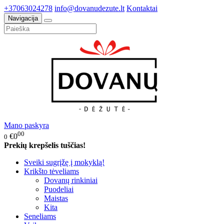
+37063024278
info@dovanudezute.lt
Kontaktai
Navigacija
Mano paskyra
00
€0
0
Prekių krepšelis tuščias!
Sveiki sugrįžę į mokyklą!
Krikšto tėveliams
Dovanų rinkiniai
Puodeliai
Maistas
Kita
Seneliams