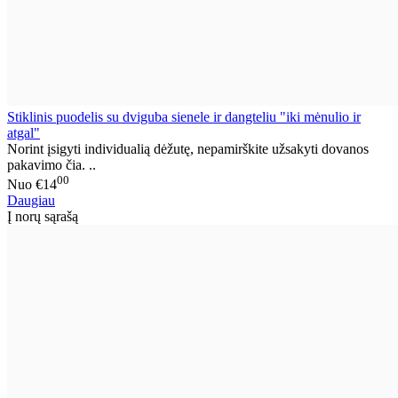
Stiklinis puodelis su dviguba sienele ir dangteliu "iki mėnulio ir
atgal"
Norint įsigyti individualią dėžutę, nepamirškite užsakyti dovanos
pakavimo čia. ..
00
Nuo
€14
Daugiau
Į norų sąrašą