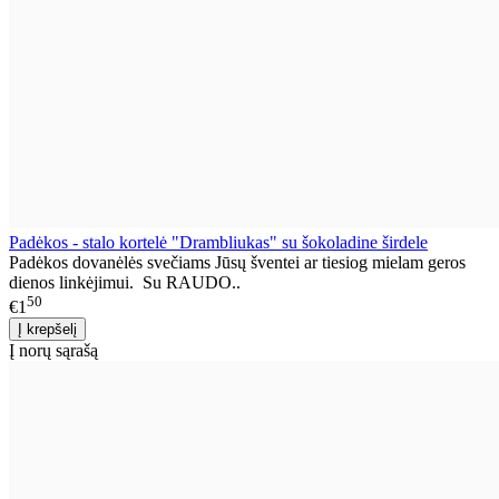
Padėkos - stalo kortelė "Drambliukas" su šokoladine širdele
Padėkos dovanėlės svečiams Jūsų šventei ar tiesiog mielam geros
dienos linkėjimui. Su RAUDO..
50
€1
Į norų sąrašą