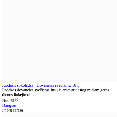
Juodasis šokoladas - Dovanėlės svečiams, 18 g
Padėkos dovanėlės svečiams Jūsų šventei ar tiesiog mielam geros
dienos linkėjimui. ..
30
Nuo
€1
Daugiau
Į norų sąrašą