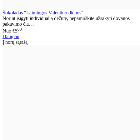
Šokoladas "Laimingos Valentino dienos"
Norint įsigyti individualią dėžutę, nepamirškite užsakyti dovanos
pakavimo čia. ..
00
Nuo
€5
Daugiau
Į norų sąrašą