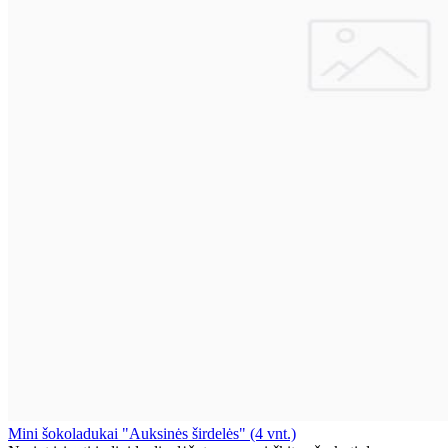
Mini šokoladukai "Auksinės širdelės" (4 vnt.)