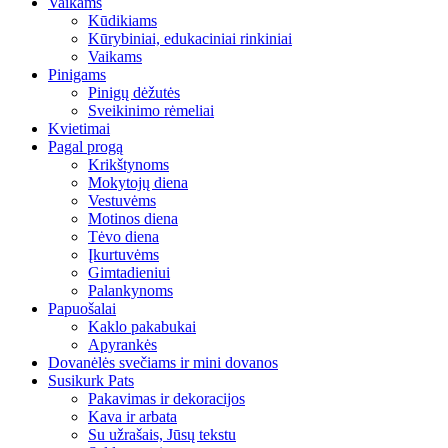
Vaikams
Kūdikiams
Kūrybiniai, edukaciniai rinkiniai
Vaikams
Pinigams
Pinigų dėžutės
Sveikinimo rėmeliai
Kvietimai
Pagal progą
Krikštynoms
Mokytojų diena
Vestuvėms
Motinos diena
Tėvo diena
Įkurtuvėms
Gimtadieniui
Palankynoms
Papuošalai
Kaklo pakabukai
Apyrankės
Dovanėlės svečiams ir mini dovanos
Susikurk Pats
Pakavimas ir dekoracijos
Kava ir arbata
Su užrašais, Jūsų tekstu