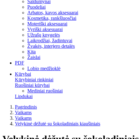
Saldumynai
Puodeliai
Arbatos, kavos aksesuarai
Kosmetika, rankšluosčiai
Moteriški aksesuarai
Vyriški aksesuarai
Užrašų knygelės
Laikrodžiai, žadintuvai
Žvakės, interjero detalės
Kita
Žaislai
PDF
Lobio medžioklė
Kūrybai
Kūrybiniai rinkiniai
Ruošiniai kūrybai
Mediniai ruošiniai
Lipdukai
Pagrindinis
Vaikams
Vaikams
Velykinė dėžutė su šokoladiniais kiaušiniais
Velykinė dėžutė su šokoladiniais