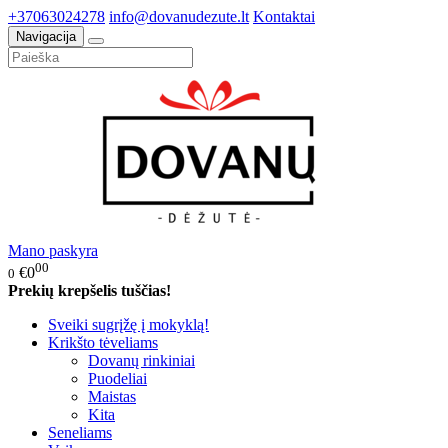
+37063024278
info@dovanudezute.lt
Kontaktai
Navigacija
Mano paskyra
00
€0
0
Prekių krepšelis tuščias!
Sveiki sugrįžę į mokyklą!
Krikšto tėveliams
Dovanų rinkiniai
Puodeliai
Maistas
Kita
Seneliams