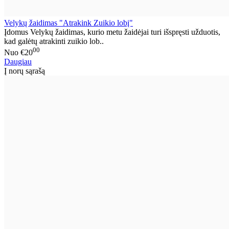
Velykų žaidimas "Atrakink Zuikio lobį"
Įdomus Velykų žaidimas, kurio metu žaidėjai turi išspręsti užduotis,
kad galėtų atrakinti zuikio lob..
00
Nuo
€20
Daugiau
Į norų sąrašą