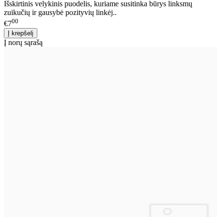
Išskirtinis velykinis puodelis, kuriame susitinka būrys linksmų
zuikučių ir gausybė pozityvių linkėj..
00
€7
Į norų sąrašą