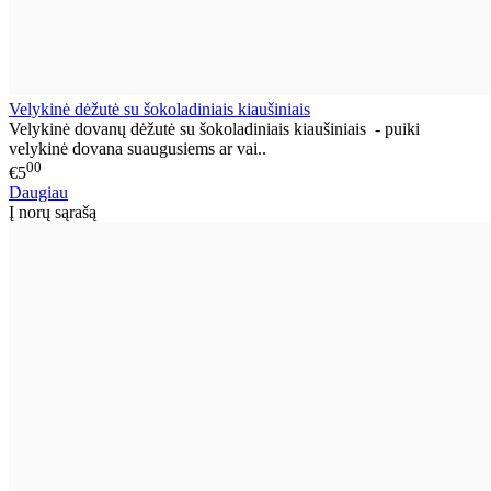
Velykinė dėžutė su šokoladiniais kiaušiniais
Velykinė dovanų dėžutė su šokoladiniais kiaušiniais - puiki
velykinė dovana suaugusiems ar vai..
00
€5
Daugiau
Į norų sąrašą