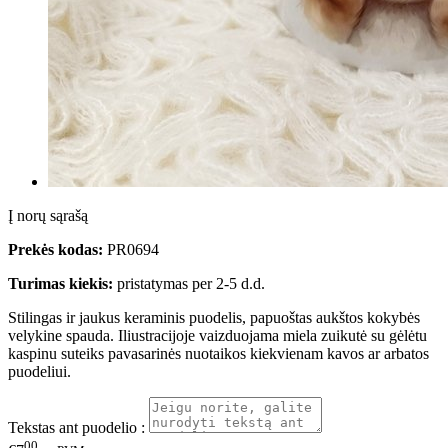
Į norų sąrašą
Prekės kodas:
PR0694
Turimas kiekis:
pristatymas per 2-5 d.d.
Stilingas ir jaukus keraminis puodelis, papuoštas aukštos kokybės
velykine spauda. Iliustracijoje vaizduojama miela zuikutė su gėlėtu
kaspinu suteiks pavasarinės nuotaikos kiekvienam kavos ar arbatos
puodeliui.
Tekstas ant puodelio :
00