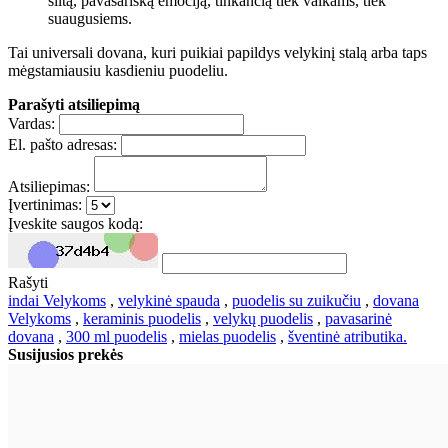
šiltą, pavasarišką emociją, tinkančią tiek vaikams, tiek
suaugusiems.
Tai universali dovana, kuri puikiai papildys velykinį stalą arba taps
mėgstamiausiu kasdieniu puodeliu.
Parašyti atsiliepimą
Vardas:
El. pašto adresas:
Atsiliepimas:
Įvertinimas:
Įveskite saugos kodą:
Rašyti
indai Velykoms
,
velykinė spauda
,
puodelis su zuikučiu
,
dovana
Velykoms
,
keraminis puodelis
,
velykų puodelis
,
pavasarinė
dovana
,
300 ml puodelis
,
mielas puodelis
,
šventinė atributika.
Susijusios prekės