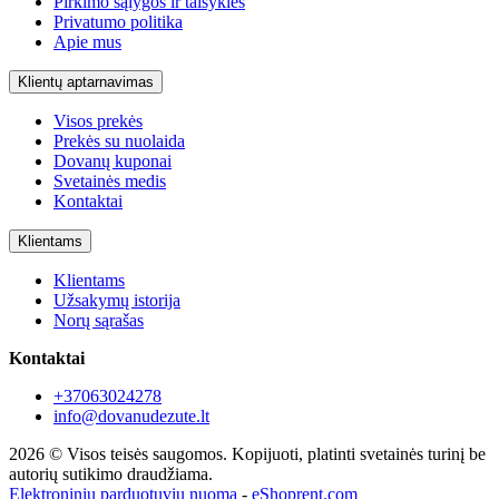
Pirkimo sąlygos ir taisyklės
Privatumo politika
Apie mus
Klientų aptarnavimas
Visos prekės
Prekės su nuolaida
Dovanų kuponai
Svetainės medis
Kontaktai
Klientams
Klientams
Užsakymų istorija
Norų sąrašas
Kontaktai
+37063024278
info@dovanudezute.lt
2026 © Visos teisės saugomos. Kopijuoti, platinti svetainės turinį be
autorių sutikimo draudžiama.
Elektroninių parduotuvių nuoma
-
eShoprent.com