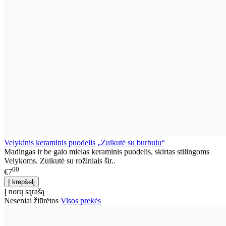
Velykinis keraminis puodelis „Zuikutė su burbulu“
Madingas ir be galo mielas keraminis puodelis, skirtas stilingoms
Velykoms. Zuikutė su rožiniais šir..
00
€7
Į norų sąrašą
Neseniai žiūrėtos
Visos prekės