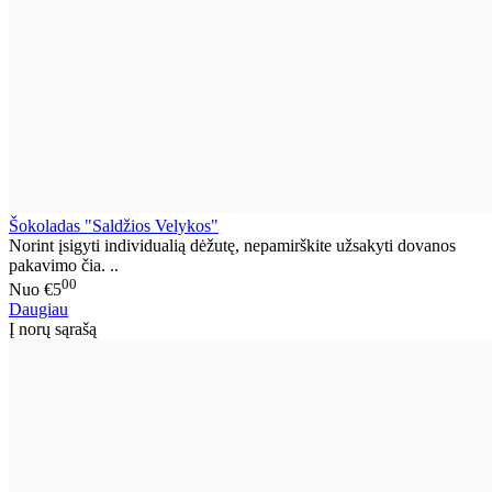
Šokoladas "Saldžios Velykos"
Norint įsigyti individualią dėžutę, nepamirškite užsakyti dovanos
pakavimo čia. ..
00
Nuo
€5
Daugiau
Į norų sąrašą