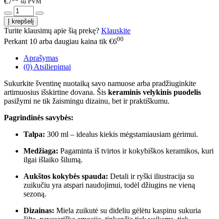
€7
su PVM
Turite klausimų apie šią prekę?
Klauskite
00
Perkant 10 arba daugiau kaina tik €6
Aprašymas
(0) Atsiliepimai
Sukurkite šventinę nuotaiką savo namuose arba pradžiuginkite
artimuosius išskirtine dovana. Šis
keraminis velykinis puodelis
pasižymi ne tik žaismingu dizainu, bet ir praktiškumu.
Pagrindinės savybės:
Talpa:
300 ml – idealus kiekis mėgstamiausiam gėrimui.
Medžiaga:
Pagaminta iš tvirtos ir kokybiškos keramikos, kuri
ilgai išlaiko šilumą.
Aukštos kokybės spauda:
Detali ir ryški iliustracija su
zuikučiu yra atspari naudojimui, todėl džiugins ne vieną
sezoną.
Dizainas:
Miela zuikutė su dideliu gėlėtu kaspinu sukuria