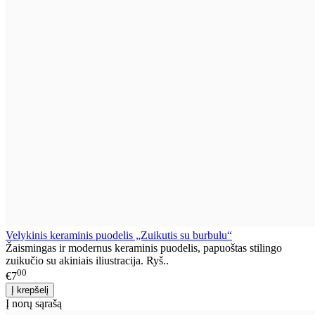
Velykinis keraminis puodelis „Zuikutis su burbulu“
Žaismingas ir modernus keraminis puodelis, papuoštas stilingo
zuikučio su akiniais iliustracija. Ryš..
00
€7
Į norų sąrašą