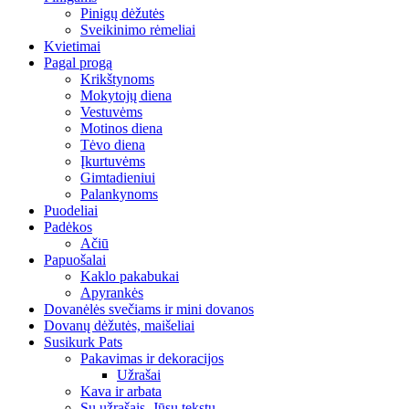
Pinigų dėžutės
Sveikinimo rėmeliai
Kvietimai
Pagal progą
Krikštynoms
Mokytojų diena
Vestuvėms
Motinos diena
Tėvo diena
Įkurtuvėms
Gimtadieniui
Palankynoms
Puodeliai
Padėkos
Ačiū
Papuošalai
Kaklo pakabukai
Apyrankės
Dovanėlės svečiams ir mini dovanos
Dovanų dėžutės, maišeliai
Susikurk Pats
Pakavimas ir dekoracijos
Užrašai
Kava ir arbata
Su užrašais, Jūsų tekstu