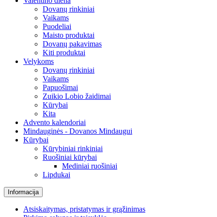
Valentino diena
Dovanų rinkiniai
Vaikams
Puodeliai
Maisto produktai
Dovanų pakavimas
Kiti produktai
Velykoms
Dovanų rinkiniai
Vaikams
Papuošimai
Zuikio Lobio žaidimai
Kūrybai
Kita
Advento kalendoriai
Mindauginės - Dovanos Mindaugui
Kūrybai
Kūrybiniai rinkiniai
Ruošiniai kūrybai
Mediniai ruošiniai
Lipdukai
Informacija
Atsiskaitymas, pristatymas ir grąžinimas