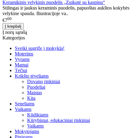
Keramikinis velykinis puodelis „Zuikutė su kaspinu“
Stilingas ir jaukus keraminis puodelis, papuoštas aukštos kokybės
velykine spauda. Iliustracijoje va..
00
€7
Į norų sąrašą
Kategorijos
Sveiki sugrįžę į mokyklą!
Moterims
Vyrams
Mamai
Tėčiui
Krikšto tėveliams
Dovanų rinkiniai
Puodeliai
Maistas
Kita
Seneliams
Vaikams
Kūdikiams
Kūrybiniai, edukaciniai rinkiniai
Vaikams
Mokytojams
Pinigams