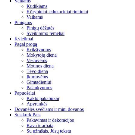
Vaikams
Kūdikiams
Kūrybiniai, edukaciniai rinkiniai
Vaikams
Pinigams
Pinigų dėžutės
Sveikinimo rėmeliai
Kvietimai
Pagal progą
Krikštynoms
Mokytojų diena
Vestuvėms
Motinos diena
Tėvo diena
Įkurtuvėms
Gimtadieniui
Palankynoms
Papuošalai
Kaklo pakabukai
Apyrankės
Dovanėlės svečiams ir mini dovanos
Susikurk Pats
Pakavimas ir dekoracijos
Kava ir arbata
Su užrašais, Jūsų tekstu