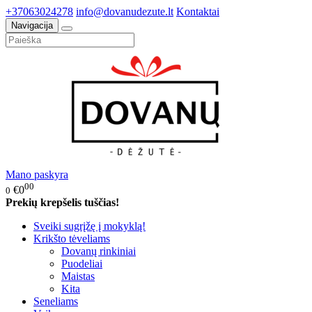
+37063024278
info@dovanudezute.lt
Kontaktai
Navigacija
Mano paskyra
00
€0
0
Prekių krepšelis tuščias!
Sveiki sugrįžę į mokyklą!
Krikšto tėveliams
Dovanų rinkiniai
Puodeliai
Maistas
Kita
Seneliams