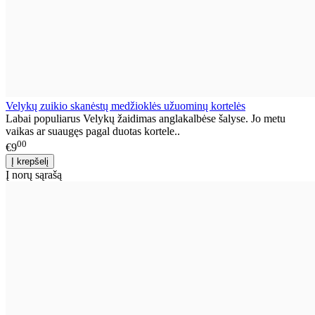
Velykų zuikio skanėstų medžioklės užuominų kortelės
Labai populiarus Velykų žaidimas anglakalbėse šalyse. Jo metu
vaikas ar suaugęs pagal duotas kortele..
00
€9
Į norų sąrašą