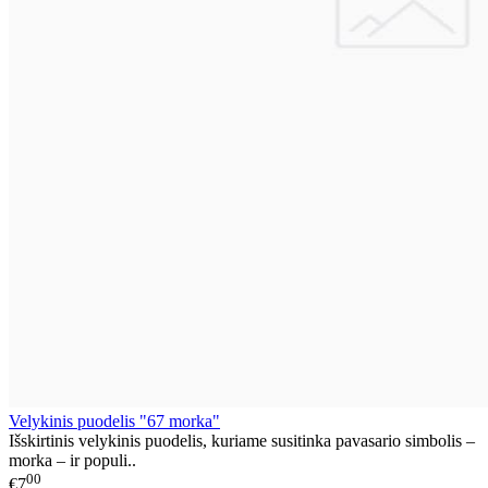
Velykinis puodelis "67 morka"
Išskirtinis velykinis puodelis, kuriame susitinka pavasario simbolis –
morka – ir populi..
00
€7