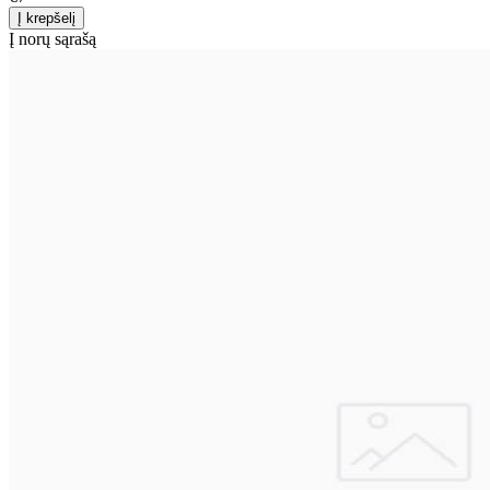
Į norų sąrašą