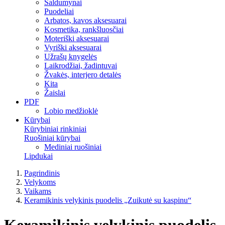
Saldumynai
Puodeliai
Arbatos, kavos aksesuarai
Kosmetika, rankšluosčiai
Moteriški aksesuarai
Vyriški aksesuarai
Užrašų knygelės
Laikrodžiai, žadintuvai
Žvakės, interjero detalės
Kita
Žaislai
PDF
Lobio medžioklė
Kūrybai
Kūrybiniai rinkiniai
Ruošiniai kūrybai
Mediniai ruošiniai
Lipdukai
Pagrindinis
Velykoms
Vaikams
Keramikinis velykinis puodelis „Zuikutė su kaspinu“
Keramikinis velykinis puodelis