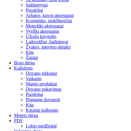
Saldumynai
Puodeliai
Arbatos, kavos aksesuarai
Kosmetika, rankšluosčiai
Moteriški aksesuarai
Vyriški aksesuarai
Užrašų knygelės
Laikrodžiai, žadintuvai
Žvakės, interjero detalės
Kita
Žaislai
Boso diena
Kalėdoms
Dovanų rinkiniai
Vaikams
Maisto produktai
Dovanų pakavimas
Puodeliai
Pinigams dovanoti
Kita
Kitomis kalbomis
Moters diena
PDF
Lobio medžioklė