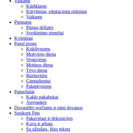
Vaikams
Kūdikiams
Kūrybiniai, edukaciniai rinkiniai
Vaikams
Pinigams
Pinigų dėžutės
Sveikinimo rėmeliai
Kvietimai
Pagal progą
Krikštynoms
Mokytojų diena
Vestuvėms
Motinos diena
Tėvo diena
Įkurtuvėms
Gimtadieniui
Palankynoms
Papuošalai
Kaklo pakabukai
Apyrankės
Dovanėlės svečiams ir mini dovanos
Susikurk Pats
Pakavimas ir dekoracijos
Kava ir arbata
Su užrašais, Jūsų tekstu