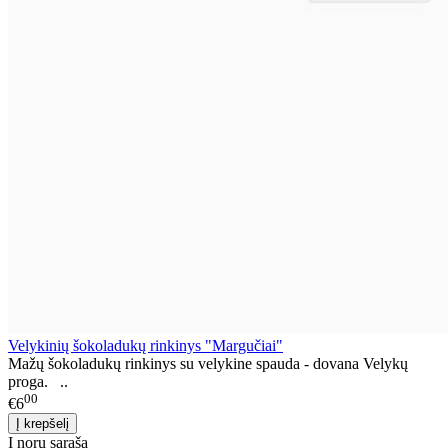
Velykinių šokoladukų rinkinys "Margučiai"
Mažų šokoladukų rinkinys su velykine spauda - dovana Velykų
proga. ..
00
€6
Į norų sąrašą