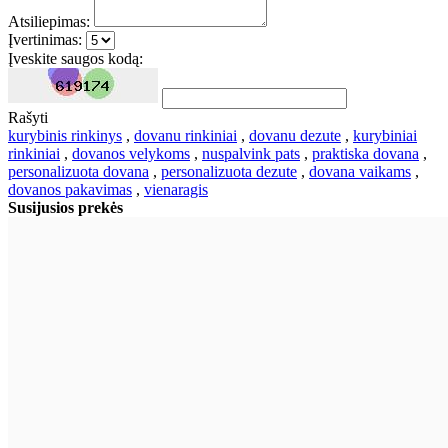
Atsiliepimas:
Įvertinimas:
Įveskite saugos kodą:
Rašyti
kurybinis rinkinys
,
dovanu rinkiniai
,
dovanu dezute
,
kurybiniai
rinkiniai
,
dovanos velykoms
,
nuspalvink pats
,
praktiska dovana
,
personalizuota dovana
,
personalizuota dezute
,
dovana vaikams
,
dovanos pakavimas
,
vienaragis
Susijusios prekės