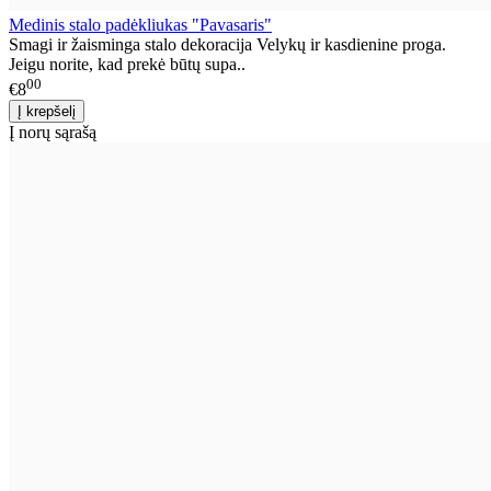
Medinis stalo padėkliukas "Pavasaris"
Smagi ir žaisminga stalo dekoracija Velykų ir kasdienine proga.
Jeigu norite, kad prekė būtų supa..
00
€8
Į norų sąrašą