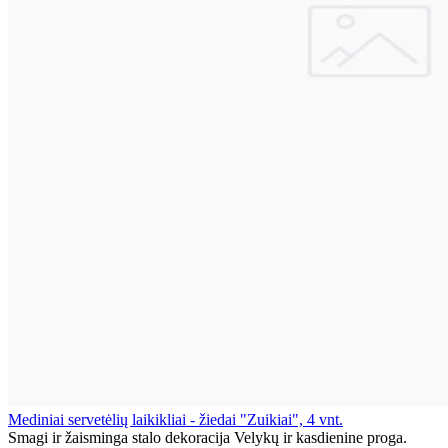
Mediniai servetėlių laikikliai - žiedai "Zuikiai", 4 vnt.
Smagi ir žaisminga stalo dekoracija Velykų ir kasdienine proga.