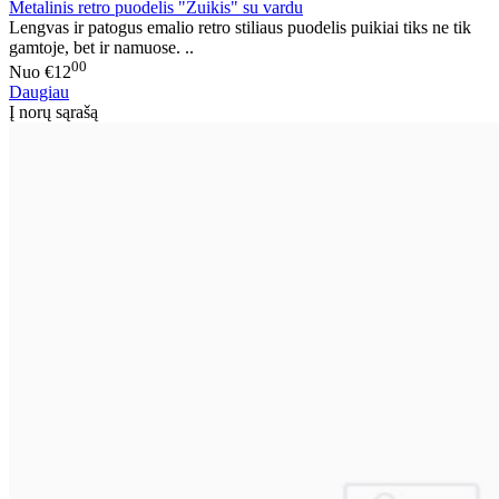
Metalinis retro puodelis "Zuikis" su vardu
Lengvas ir patogus emalio retro stiliaus puodelis puikiai tiks ne tik
gamtoje, bet ir namuose. ..
00
Nuo
€12
Daugiau
Į norų sąrašą