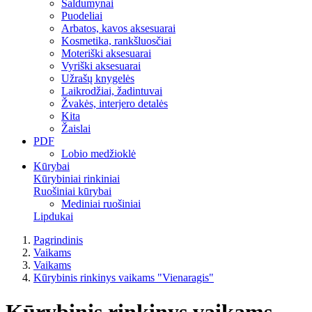
Saldumynai
Puodeliai
Arbatos, kavos aksesuarai
Kosmetika, rankšluosčiai
Moteriški aksesuarai
Vyriški aksesuarai
Užrašų knygelės
Laikrodžiai, žadintuvai
Žvakės, interjero detalės
Kita
Žaislai
PDF
Lobio medžioklė
Kūrybai
Kūrybiniai rinkiniai
Ruošiniai kūrybai
Mediniai ruošiniai
Lipdukai
Pagrindinis
Vaikams
Vaikams
Kūrybinis rinkinys vaikams "Vienaragis"
Kūrybinis rinkinys vaikams