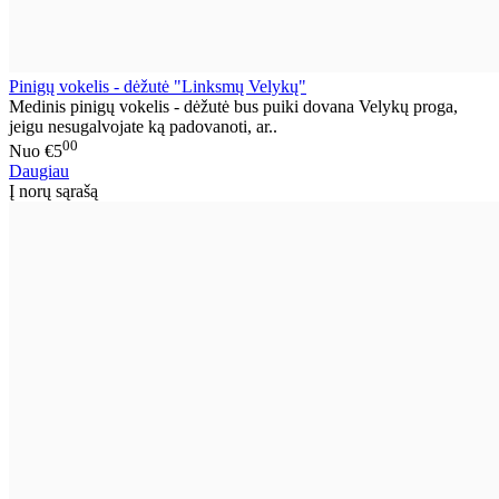
Pinigų vokelis - dėžutė "Linksmų Velykų"
Medinis pinigų vokelis - dėžutė bus puiki dovana Velykų proga,
jeigu nesugalvojate ką padovanoti, ar..
00
Nuo
€5
Daugiau
Į norų sąrašą