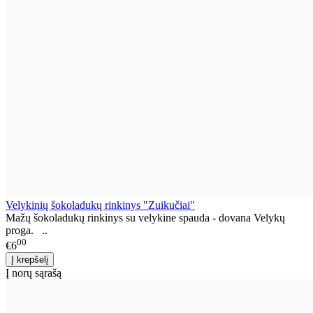
Velykinių šokoladukų rinkinys "Zuikučiai"
Mažų šokoladukų rinkinys su velykine spauda - dovana Velykų
proga. ..
00
€6
Į norų sąrašą