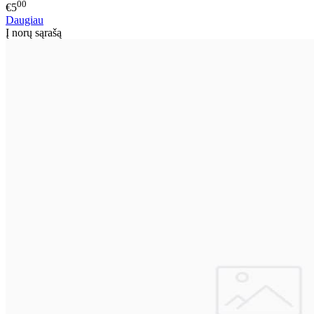
00
€5
Daugiau
Į norų sąrašą