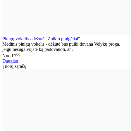
Pinigų vokelis - dėžutė "Zuikio pinigėliai"
Medinis pinigų vokelis - dėžutė bus puiki dovana Velykų proga,
jeigu nesugalvojate ką padovanoti, ar..
00
Nuo
€7
Daugiau
Į norų sąrašą