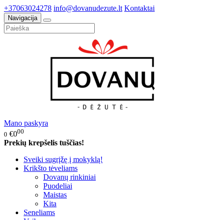
+37063024278
info@dovanudezute.lt
Kontaktai
Navigacija
Mano paskyra
00
€0
0
Prekių krepšelis tuščias!
Sveiki sugrįžę į mokyklą!
Krikšto tėveliams
Dovanų rinkiniai
Puodeliai
Maistas
Kita
Seneliams