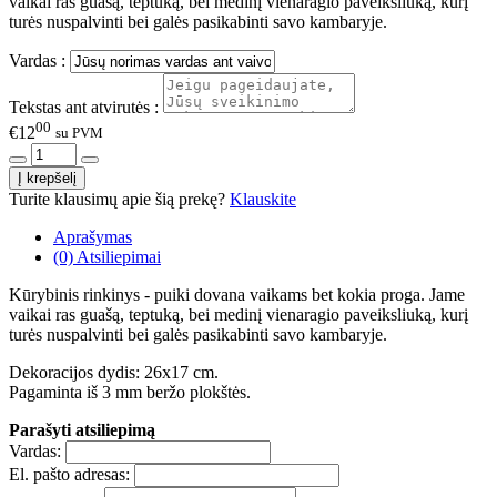
vaikai ras guašą, teptuką, bei medinį vienaragio paveiksliuką, kurį
turės nuspalvinti bei galės pasikabinti savo kambaryje.
Vardas :
Tekstas ant atvirutės :
00
€12
su PVM
Turite klausimų apie šią prekę?
Klauskite
Aprašymas
(0) Atsiliepimai
Kūrybinis rinkinys - puiki dovana vaikams bet kokia proga. Jame
vaikai ras guašą, teptuką, bei medinį vienaragio paveiksliuką, kurį
turės nuspalvinti bei galės pasikabinti savo kambaryje.
Dekoracijos dydis: 26x17 cm.
Pagaminta iš 3 mm beržo plokštės.
Parašyti atsiliepimą
Vardas:
El. pašto adresas: