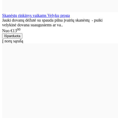
Skanėstų rinkinys vaikams Velykų proga
Jauki dovanų dėžutė su spauda pilna įvairių skanėstų - puiki
velykinė dovana suaugusiems ar va..
00
Nuo
€13
Į norų sąrašą