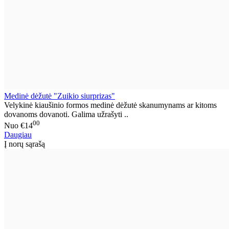
Medinė dėžutė "Zuikio siurprizas"
Velykinė kiaušinio formos medinė dėžutė skanumynams ar kitoms
dovanoms dovanoti. Galima užrašyti ..
00
Nuo
€14
Daugiau
Į norų sąrašą