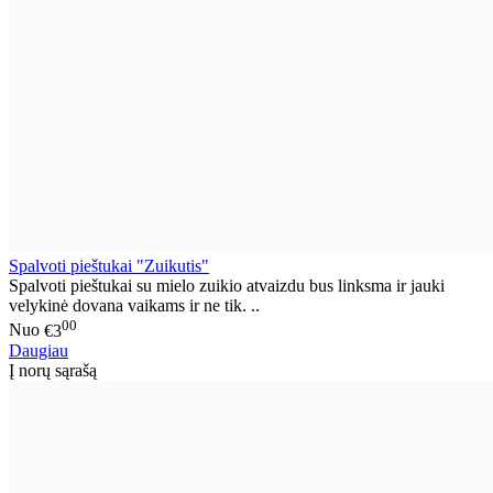
Spalvoti pieštukai "Zuikutis"
Spalvoti pieštukai su mielo zuikio atvaizdu bus linksma ir jauki
velykinė dovana vaikams ir ne tik. ..
00
Nuo
€3
Daugiau
Į norų sąrašą