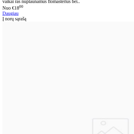
vaikai ras nuplaunamus flomasterius bei..
00
Nuo
€18
Daugiau
Į norų sąrašą