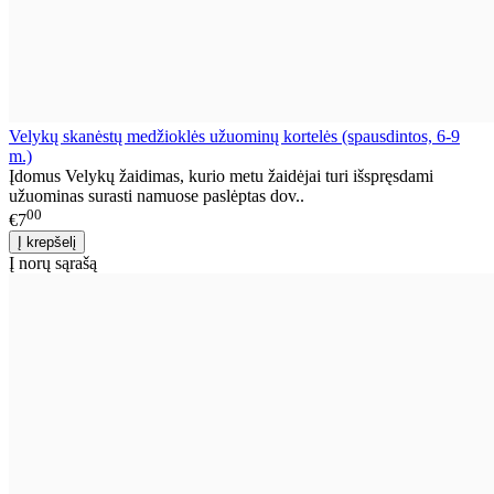
Velykų skanėstų medžioklės užuominų kortelės (spausdintos, 6-9
m.)
Įdomus Velykų žaidimas, kurio metu žaidėjai turi išspręsdami
užuominas surasti namuose paslėptas dov..
00
€7
Į norų sąrašą