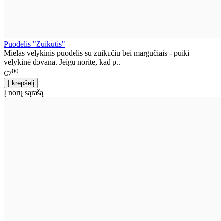
Puodelis "Zuikutis"
Mielas velykinis puodelis su zuikučiu bei margučiais - puiki
velykinė dovana. Jeigu norite, kad p..
00
€7
Į norų sąrašą