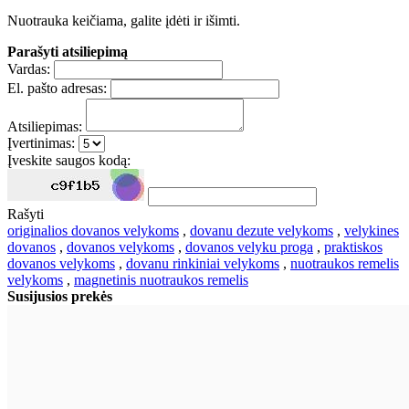
Nuotrauka keičiama, galite įdėti ir išimti.
Parašyti atsiliepimą
Vardas:
El. pašto adresas:
Atsiliepimas:
Įvertinimas:
Įveskite saugos kodą:
Rašyti
originalios dovanos velykoms
,
dovanu dezute velykoms
,
velykines
dovanos
,
dovanos velykoms
,
dovanos velyku proga
,
praktiskos
dovanos velykoms
,
dovanu rinkiniai velykoms
,
nuotraukos remelis
velykoms
,
magnetinis nuotraukos remelis
Susijusios prekės