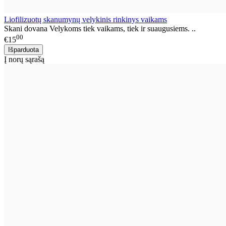
Liofilizuotų skanumynų velykinis rinkinys vaikams
Skani dovana Velykoms tiek vaikams, tiek ir suaugusiems. ..
00
€15
Į norų sąrašą