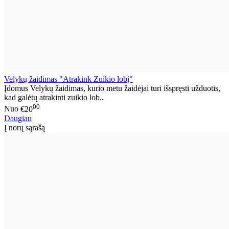
Velykų žaidimas "Atrakink Zuikio lobį"
Įdomus Velykų žaidimas, kurio metu žaidėjai turi išspręsti užduotis,
kad galėtų atrakinti zuikio lob..
00
Nuo
€20
Daugiau
Į norų sąrašą