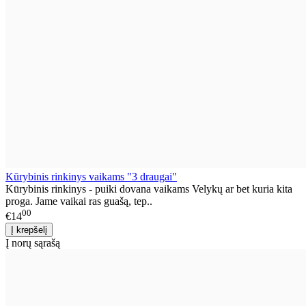
Kūrybinis rinkinys vaikams "3 draugai"
Kūrybinis rinkinys - puiki dovana vaikams Velykų ar bet kuria kita
proga. Jame vaikai ras guašą, tep..
00
€14
Į norų sąrašą