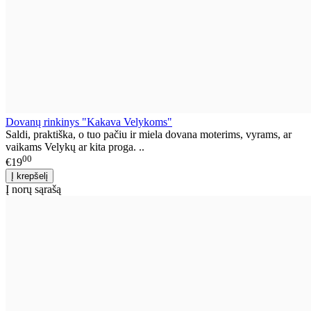
Dovanų rinkinys "Kakava Velykoms"
Saldi, praktiška, o tuo pačiu ir miela dovana moterims, vyrams, ar
vaikams Velykų ar kita proga. ..
00
€19
Į norų sąrašą