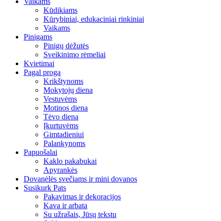
Vaikams
Kūdikiams
Kūrybiniai, edukaciniai rinkiniai
Vaikams
Pinigams
Pinigų dėžutės
Sveikinimo rėmeliai
Kvietimai
Pagal progą
Krikštynoms
Mokytojų diena
Vestuvėms
Motinos diena
Tėvo diena
Įkurtuvėms
Gimtadieniui
Palankynoms
Papuošalai
Kaklo pakabukai
Apyrankės
Dovanėlės svečiams ir mini dovanos
Susikurk Pats
Pakavimas ir dekoracijos
Kava ir arbata
Su užrašais, Jūsų tekstu