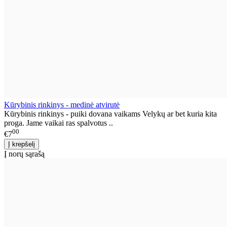
Kūrybinis rinkinys - medinė atvirutė
Kūrybinis rinkinys - puiki dovana vaikams Velykų ar bet kuria kita
proga. Jame vaikai ras spalvotus ..
00
€7
Į norų sąrašą