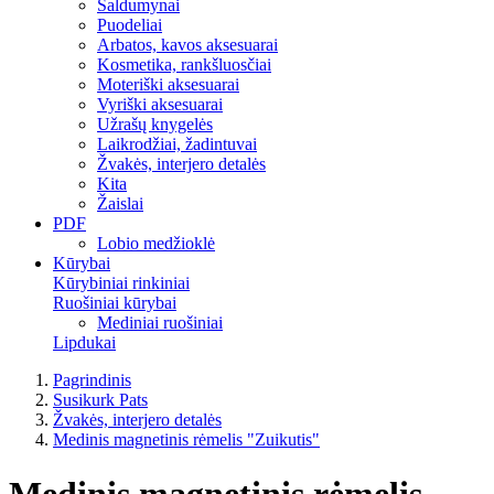
Saldumynai
Puodeliai
Arbatos, kavos aksesuarai
Kosmetika, rankšluosčiai
Moteriški aksesuarai
Vyriški aksesuarai
Užrašų knygelės
Laikrodžiai, žadintuvai
Žvakės, interjero detalės
Kita
Žaislai
PDF
Lobio medžioklė
Kūrybai
Kūrybiniai rinkiniai
Ruošiniai kūrybai
Mediniai ruošiniai
Lipdukai
Pagrindinis
Susikurk Pats
Žvakės, interjero detalės
Medinis magnetinis rėmelis "Zuikutis"
Medinis magnetinis rėmelis