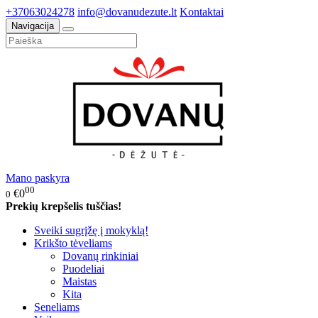
+37063024278
info@dovanudezute.lt
Kontaktai
Navigacija
Mano paskyra
00
€0
0
Prekių krepšelis tuščias!
Sveiki sugrįžę į mokyklą!
Krikšto tėveliams
Dovanų rinkiniai
Puodeliai
Maistas
Kita
Seneliams