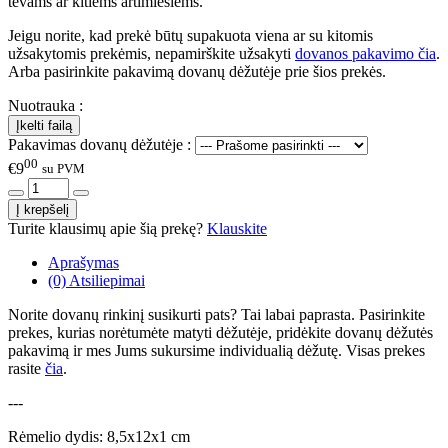
tėvams ar kitiems artimiesiems.
Jeigu norite, kad prekė būtų supakuota viena ar su kitomis
užsakytomis prekėmis, nepamirškite užsakyti
dovanos pakavimo čia
.
Arba pasirinkite pakavimą dovanų dėžutėje prie šios prekės.
Nuotrauka :
Pakavimas dovanų dėžutėje :
00
€9
su PVM
Turite klausimų apie šią prekę?
Klauskite
Aprašymas
(0) Atsiliepimai
Norite dovanų rinkinį susikurti pats? Tai labai paprasta. Pasirinkite
prekes, kurias norėtumėte matyti dėžutėje, pridėkite dovanų dėžutės
pakavimą ir mes Jums sukursime individualią dėžutę. Visas prekes
rasite
čia
.
---
Rėmelio dydis: 8,5x12x1 cm