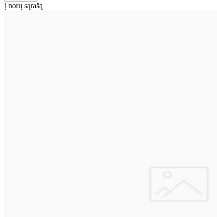
Į norų sąrašą