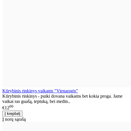
Kūrybinis rinkinys vaikams "Vienaragis"
Kūrybinis rinkinys - puiki dovana vaikams bet kokia proga. Jame
vaikai ras guašą, teptuką, bei medin..
00
€12
Į norų sąrašą