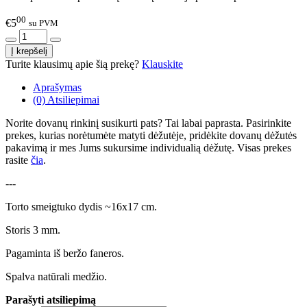
00
€5
su PVM
Turite klausimų apie šią prekę?
Klauskite
Aprašymas
(0) Atsiliepimai
Norite dovanų rinkinį susikurti pats? Tai labai paprasta. Pasirinkite
prekes, kurias norėtumėte matyti dėžutėje, pridėkite dovanų dėžutės
pakavimą ir mes Jums sukursime individualią dėžutę. Visas prekes
rasite
čia
.
---
Torto smeigtuko dydis ~16x17 cm.
Storis 3 mm.
Pagaminta iš beržo faneros.
Spalva natūrali medžio.
Parašyti atsiliepimą