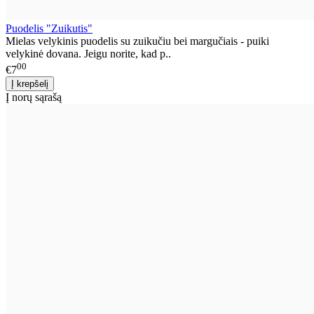
Puodelis "Zuikutis"
Mielas velykinis puodelis su zuikučiu bei margučiais - puiki
velykinė dovana. Jeigu norite, kad p..
00
€7
Į norų sąrašą