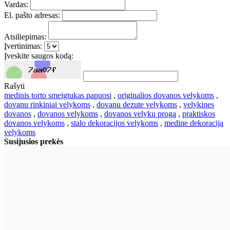
Vardas:
El. pašto adresas:
Atsiliepimas:
Įvertinimas:
Įveskite saugos kodą:
Rašyti
medinis torto smeigtukas papuosi
,
originalios dovanos velykoms
,
dovanu rinkiniai velykoms
,
dovanu dezute velykoms
,
velykines
dovanos
,
dovanos velykoms
,
dovanos velyku proga
,
praktiskos
dovanos velykoms
,
stalo dekoracijos velykoms
,
medine dekoracija
velykoms
Susijusios prekės