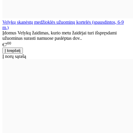
Velykų skanėstų medžioklės užuominų kortelės (spausdintos, 6-9
m.)
Įdomus Velykų žaidimas, kurio metu žaidėjai turi išspręsdami
užuominas surasti namuose paslėptas dov..
00
€7
Į norų sąrašą