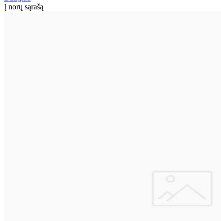
Į norų sąrašą