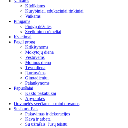
Vaikams
Kūdikiams
Kūrybiniai, edukaciniai rinkiniai
Vaikams
Pinigams
Pinigų dėžutės
Sveikinimo rėmeliai
Kvietimai
Pagal progą
Krikštynoms
Mokytojų diena
Vestuvėms
Motinos diena
Tėvo diena
Įkurtuvėms
Gimtadieniui
Palankynoms
Papuošalai
Kaklo pakabukai
Apyrankės
Dovanėlės svečiams ir mini dovanos
Susikurk Pats
Pakavimas ir dekoracijos
Kava ir arbata
Su užrašais, Jūsų tekstu