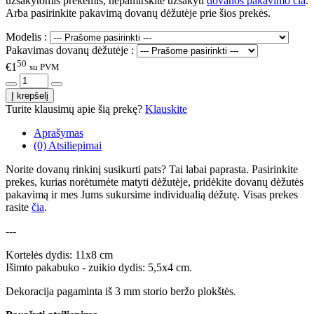
užsakytomis prekėmis, nepamirškite užsakyti
dovanos pakavimo čia
.
Arba pasirinkite pakavimą dovanų dėžutėje prie šios prekės.
Modelis :
Pakavimas dovanų dėžutėje :
50
€1
su PVM
Turite klausimų apie šią prekę?
Klauskite
Aprašymas
(0) Atsiliepimai
Norite dovanų rinkinį susikurti pats? Tai labai paprasta. Pasirinkite
prekes, kurias norėtumėte matyti dėžutėje, pridėkite dovanų dėžutės
pakavimą ir mes Jums sukursime individualią dėžutę. Visas prekes
rasite
čia
.
---
Kortelės dydis: 11x8 cm
Išimto pakabuko - zuikio dydis: 5,5x4 cm.
Dekoracija pagaminta iš 3 mm storio beržo plokštės.