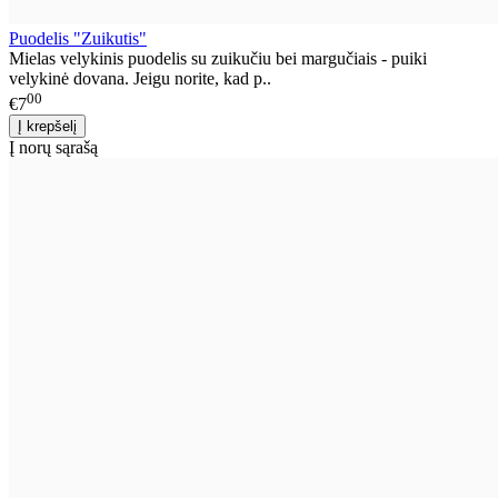
Puodelis "Zuikutis"
Mielas velykinis puodelis su zuikučiu bei margučiais - puiki
velykinė dovana. Jeigu norite, kad p..
00
€7
Į norų sąrašą