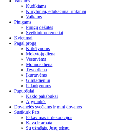
Vaikams
Kūdikiams
Kūrybiniai, edukaciniai rinkiniai
Vaikams
Pinigams
Pinigų dėžutės
Sveikinimo rėmeliai
Kvietimai
Pagal progą
Krikštynoms
Mokytojų diena
Vestuvėms
Motinos diena
Tėvo diena
Įkurtuvėms
Gimtadieniui
Palankynoms
Papuošalai
Kaklo pakabukai
Apyrankės
Dovanėlės svečiams ir mini dovanos
Susikurk Pats
Pakavimas ir dekoracijos
Kava ir arbata
Su užrašais, Jūsų tekstu