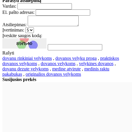
Parašyti atsiliepimą
Vardas:
El. pašto adresas:
Atsiliepimas:
Įvertinimas:
Įveskite saugos kodą:
Rašyti
dovanu rinkiniai velykoms
,
dovanos velyku proga
,
praktiskos
dovanos velykoms
,
dovanos velykoms
,
velykines dovanos
,
dovanu dezute velykoms
,
medine atvirute
,
medinis raktu
pakabukas
,
originalios dovanos velykoms
Susijusios prekės