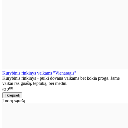
Kūrybinis rinkinys vaikams "Vienaragis"
Kūrybinis rinkinys - puiki dovana vaikams bet kokia proga. Jame
vaikai ras guašą, teptuką, bei medin..
00
€12
Į norų sąrašą