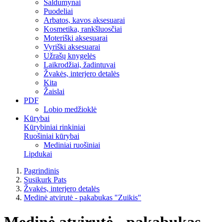
Saldumynai
Puodeliai
Arbatos, kavos aksesuarai
Kosmetika, rankšluosčiai
Moteriški aksesuarai
Vyriški aksesuarai
Užrašų knygelės
Laikrodžiai, žadintuvai
Žvakės, interjero detalės
Kita
Žaislai
PDF
Lobio medžioklė
Kūrybai
Kūrybiniai rinkiniai
Ruošiniai kūrybai
Mediniai ruošiniai
Lipdukai
Pagrindinis
Susikurk Pats
Žvakės, interjero detalės
Medinė atvirutė - pakabukas "Zuikis"
Medinė atvirutė - pakabukas