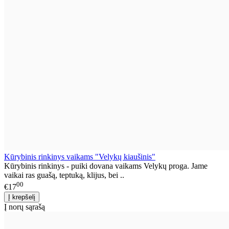
Kūrybinis rinkinys vaikams "Velykų kiaušinis"
Kūrybinis rinkinys - puiki dovana vaikams Velykų proga. Jame
vaikai ras guašą, teptuką, klijus, bei ..
00
€17
Į norų sąrašą