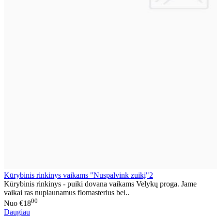
Kūrybinis rinkinys vaikams "Nuspalvink zuikį"2
Kūrybinis rinkinys - puiki dovana vaikams Velykų proga. Jame
vaikai ras nuplaunamus flomasterius bei..
00
Nuo
€18
Daugiau