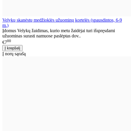
Velykų skanėstų medžioklės užuominų kortelės (spausdintos, 6-9
m.)
Įdomus Velykų žaidimas, kurio metu žaidėjai turi išspręsdami
užuominas surasti namuose paslėptas dov..
00
€7
Į norų sąrašą