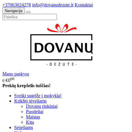
+37063024278
info@dovanudezute.lt
Kontaktai
Navigacija
Mano paskyra
00
€0
0
Prekių krepšelis tuščias!
Sveiki sugrįžę į mokyklą!
Krikšto tėveliams
Dovanų rinkiniai
Puodeliai
Maistas
Kita
Seneliams