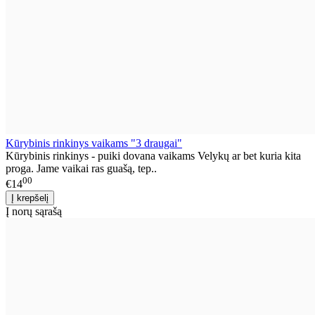
Kūrybinis rinkinys vaikams "3 draugai"
Kūrybinis rinkinys - puiki dovana vaikams Velykų ar bet kuria kita
proga. Jame vaikai ras guašą, tep..
00
€14
Į norų sąrašą