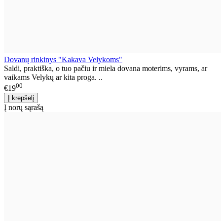
Dovanų rinkinys "Kakava Velykoms"
Saldi, praktiška, o tuo pačiu ir miela dovana moterims, vyrams, ar
vaikams Velykų ar kita proga. ..
00
€19
Į norų sąrašą