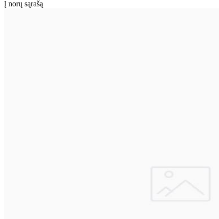
Į norų sąrašą