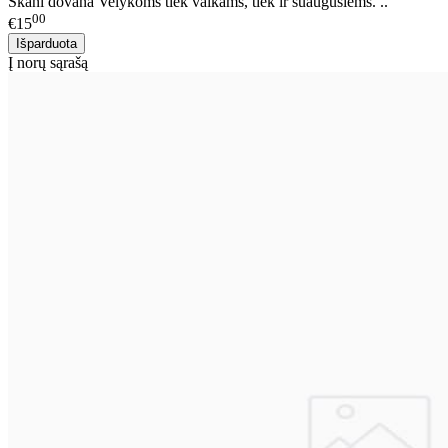
Skani dovana Velykoms tiek vaikams, tiek ir suaugusiems. ..
00
€15
Į norų sąrašą