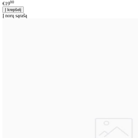
00
€19
Į norų sąrašą