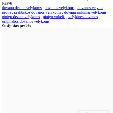
Rašyti
dovanu dezute velykoms
,
dovanos velykoms
,
dovanos velyku
proga
,
praktiskos dovanos velykoms
,
dovanu rinkiniai velykoms
,
pinigu dezute velykoms
,
pinigu vokelis
,
velykines dovanos
,
originalios dovanos velykoms
Susijusios prekės