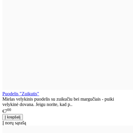
Puodelis "Zuikutis"
Mielas velykinis puodelis su zuikučiu bei margučiais - puiki
velykinė dovana. Jeigu norite, kad p..
00
€7
Į norų sąrašą