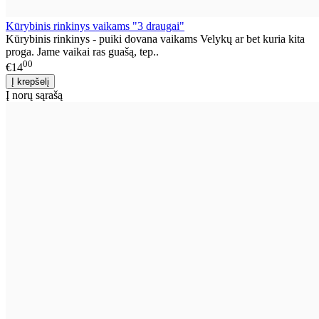
Kūrybinis rinkinys vaikams "3 draugai"
Kūrybinis rinkinys - puiki dovana vaikams Velykų ar bet kuria kita
proga. Jame vaikai ras guašą, tep..
00
€14
Į norų sąrašą