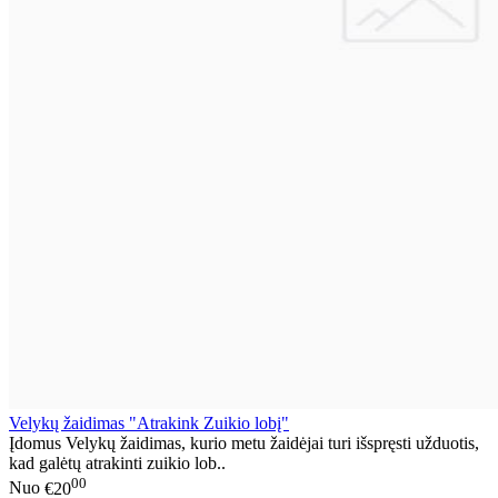
Velykų žaidimas "Atrakink Zuikio lobį"
Įdomus Velykų žaidimas, kurio metu žaidėjai turi išspręsti užduotis,
kad galėtų atrakinti zuikio lob..
00
Nuo
€20