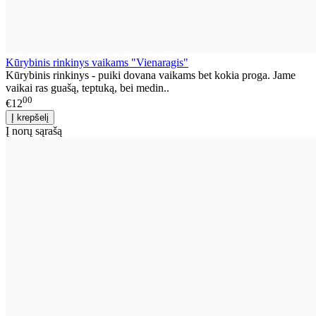
Kūrybinis rinkinys vaikams "Vienaragis"
Kūrybinis rinkinys - puiki dovana vaikams bet kokia proga. Jame
vaikai ras guašą, teptuką, bei medin..
00
€12
Į norų sąrašą