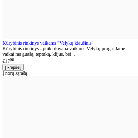
Kūrybinis rinkinys vaikams "Velykų kiaušinis"
Kūrybinis rinkinys - puiki dovana vaikams Velykų proga. Jame
vaikai ras guašą, teptuką, klijus, bei ..
00
€17
Į norų sąrašą