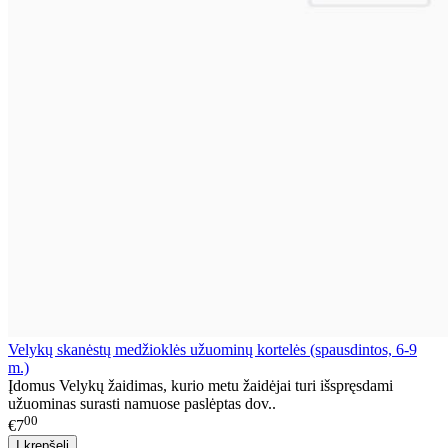
Velykų skanėstų medžioklės užuominų kortelės (spausdintos, 6-9
m.)
Įdomus Velykų žaidimas, kurio metu žaidėjai turi išspręsdami
užuominas surasti namuose paslėptas dov..
00
€7