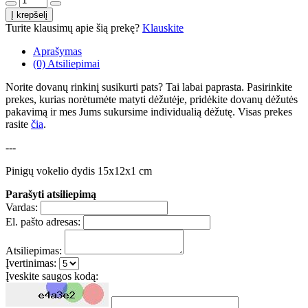
Turite klausimų apie šią prekę?
Klauskite
Aprašymas
(0) Atsiliepimai
Norite dovanų rinkinį susikurti pats? Tai labai paprasta. Pasirinkite
prekes, kurias norėtumėte matyti dėžutėje, pridėkite dovanų dėžutės
pakavimą ir mes Jums sukursime individualią dėžutę. Visas prekes
rasite
čia
.
---
Pinigų vokelio dydis 15x12x1 cm
Parašyti atsiliepimą
Vardas:
El. pašto adresas:
Atsiliepimas:
Įvertinimas:
Įveskite saugos kodą: