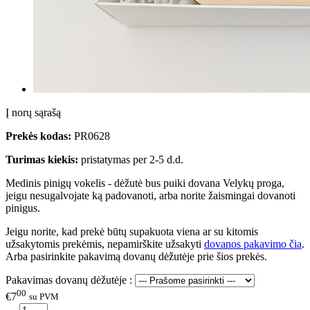
Į norų sąrašą
Prekės kodas:
PR0628
Turimas kiekis:
pristatymas per 2-5 d.d.
Medinis pinigų vokelis - dėžutė bus puiki dovana Velykų proga,
jeigu nesugalvojate ką padovanoti, arba norite žaismingai dovanoti
pinigus.
Jeigu norite, kad prekė būtų supakuota viena ar su kitomis
užsakytomis prekėmis, nepamirškite užsakyti
dovanos pakavimo čia
.
Arba pasirinkite pakavimą dovanų dėžutėje prie šios prekės.
Pakavimas dovanų dėžutėje :
00
€7
su PVM