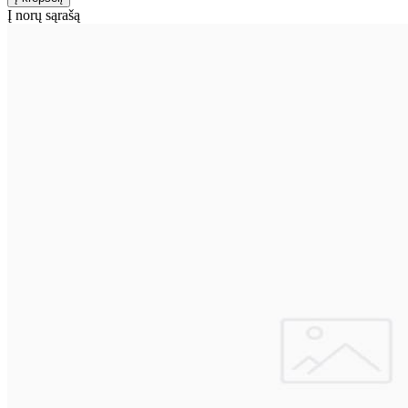
Į norų sąrašą