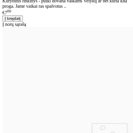
Kūrybinis rinkinys - puiki dovana vaikams Velykų ar bet kuria kita
proga. Jame vaikai ras spalvotus ..
00
€7
Į norų sąrašą