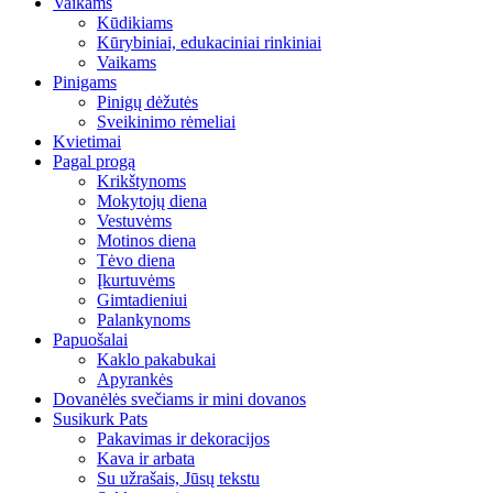
Vaikams
Kūdikiams
Kūrybiniai, edukaciniai rinkiniai
Vaikams
Pinigams
Pinigų dėžutės
Sveikinimo rėmeliai
Kvietimai
Pagal progą
Krikštynoms
Mokytojų diena
Vestuvėms
Motinos diena
Tėvo diena
Įkurtuvėms
Gimtadieniui
Palankynoms
Papuošalai
Kaklo pakabukai
Apyrankės
Dovanėlės svečiams ir mini dovanos
Susikurk Pats
Pakavimas ir dekoracijos
Kava ir arbata
Su užrašais, Jūsų tekstu