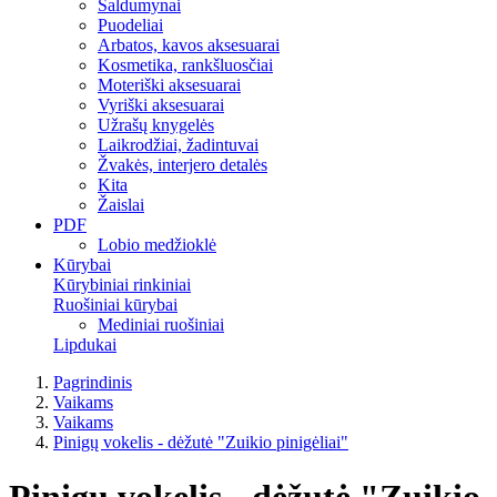
Saldumynai
Puodeliai
Arbatos, kavos aksesuarai
Kosmetika, rankšluosčiai
Moteriški aksesuarai
Vyriški aksesuarai
Užrašų knygelės
Laikrodžiai, žadintuvai
Žvakės, interjero detalės
Kita
Žaislai
PDF
Lobio medžioklė
Kūrybai
Kūrybiniai rinkiniai
Ruošiniai kūrybai
Mediniai ruošiniai
Lipdukai
Pagrindinis
Vaikams
Vaikams
Pinigų vokelis - dėžutė "Zuikio pinigėliai"
Pinigų vokelis - dėžutė "Zuikio