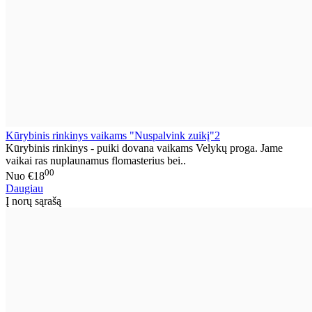
Kūrybinis rinkinys vaikams "Nuspalvink zuikį"2
Kūrybinis rinkinys - puiki dovana vaikams Velykų proga. Jame
vaikai ras nuplaunamus flomasterius bei..
00
Nuo
€18
Daugiau
Į norų sąrašą