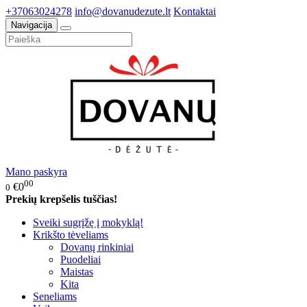
+37063024278
info@dovanudezute.lt
Kontaktai
Navigacija
Mano paskyra
00
€0
0
Prekių krepšelis tuščias!
Sveiki sugrįžę į mokyklą!
Krikšto tėveliams
Dovanų rinkiniai
Puodeliai
Maistas
Kita
Seneliams