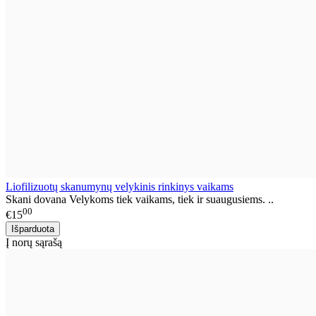
Liofilizuotų skanumynų velykinis rinkinys vaikams
Skani dovana Velykoms tiek vaikams, tiek ir suaugusiems. ..
00
€15
Į norų sąrašą