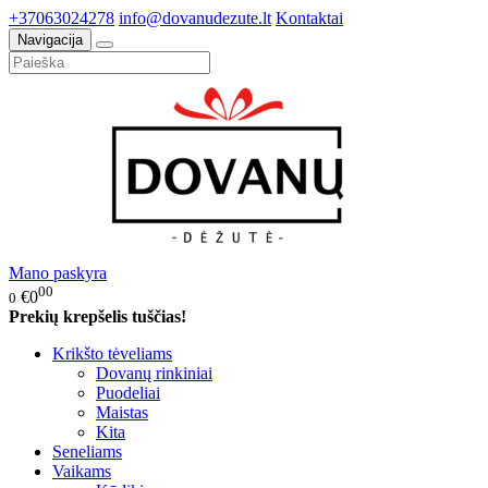
+37063024278
info@dovanudezute.lt
Kontaktai
Navigacija
Mano paskyra
00
€0
0
Prekių krepšelis tuščias!
Krikšto tėveliams
Dovanų rinkiniai
Puodeliai
Maistas
Kita
Seneliams
Vaikams