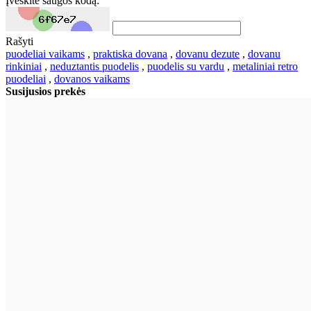
Įveskite saugos kodą:
Rašyti
puodeliai vaikams
,
praktiska dovana
,
dovanu dezute
,
dovanu
rinkiniai
,
neduztantis puodelis
,
puodelis su vardu
,
metaliniai retro
puodeliai
,
dovanos vaikams
Susijusios prekės