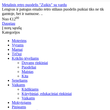
Metalinis retro puodelis "Zuikis" su vardu
Lengvas ir patogus emalio retro stiliaus puodelis puikiai tiks ne tik
gamtoje, bet ir namuose. ..
00
Nuo
€12
Daugiau
Į norų sąrašą
Kategorijos
Moterims
Vyrams
Mamai
Tėčiui
Krikšto tėveliams
Dovanų rinkiniai
Puodeliai
Maistas
Kita
Seneliams
Vaikams
Kūdikiams
Kūrybiniai, edukaciniai rinkiniai
Vaikams
Mokytojams
Pinigams