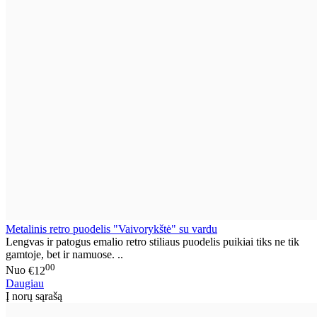
Metalinis retro puodelis "Vaivorykštė" su vardu
Lengvas ir patogus emalio retro stiliaus puodelis puikiai tiks ne tik
gamtoje, bet ir namuose. ..
00
Nuo
€12
Daugiau
Į norų sąrašą