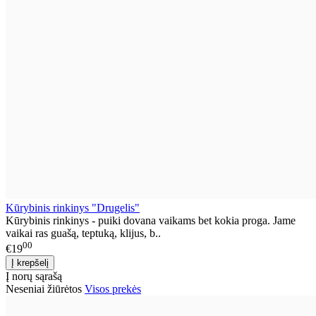
Kūrybinis rinkinys "Drugelis"
Kūrybinis rinkinys - puiki dovana vaikams bet kokia proga. Jame
vaikai ras guašą, teptuką, klijus, b..
00
€19
Į norų sąrašą
Neseniai žiūrėtos
Visos prekės