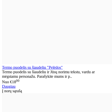
Termo puodelis su šiaudeliu "Pelėdos"
Termo puodelis su šiaudeliu ir Jūsų norimu tekstu, vardu ar
mėgstamu personažu. Parašykite mums ir p..
00
Nuo
€18
Daugiau
Į norų sąrašą