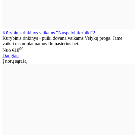
Kūrybinis rinkinys vaikams "Nuspalvink zuikį"2
Kūrybinis rinkinys - puiki dovana vaikams Velykų proga. Jame
vaikai ras nuplaunamus flomasterius bei..
00
Nuo
€18
Daugiau
Į norų sąrašą