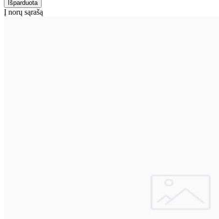
Į norų sąrašą