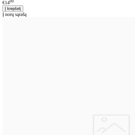
00
€14
Į norų sąrašą