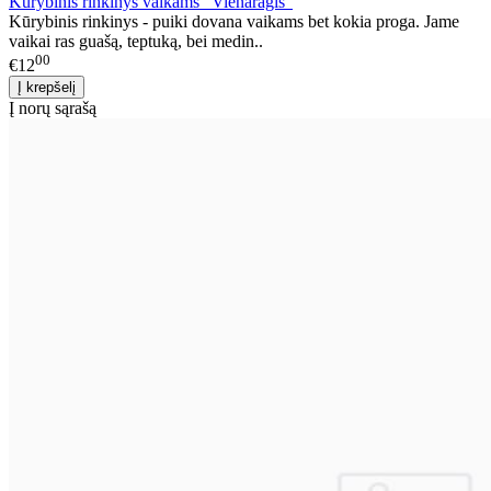
Kūrybinis rinkinys vaikams "Vienaragis"
Kūrybinis rinkinys - puiki dovana vaikams bet kokia proga. Jame
vaikai ras guašą, teptuką, bei medin..
00
€12
Į norų sąrašą