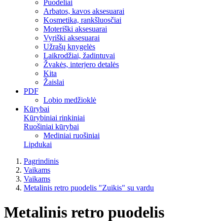
Puodeliai
Arbatos, kavos aksesuarai
Kosmetika, rankšluosčiai
Moteriški aksesuarai
Vyriški aksesuarai
Užrašų knygelės
Laikrodžiai, žadintuvai
Žvakės, interjero detalės
Kita
Žaislai
PDF
Lobio medžioklė
Kūrybai
Kūrybiniai rinkiniai
Ruošiniai kūrybai
Mediniai ruošiniai
Lipdukai
Pagrindinis
Vaikams
Vaikams
Metalinis retro puodelis "Zuikis" su vardu
Metalinis retro puodelis