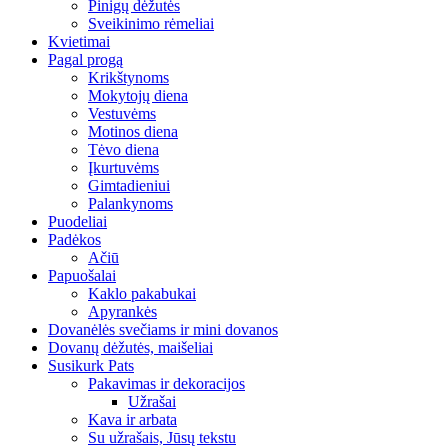
Pinigų dėžutės
Sveikinimo rėmeliai
Kvietimai
Pagal progą
Krikštynoms
Mokytojų diena
Vestuvėms
Motinos diena
Tėvo diena
Įkurtuvėms
Gimtadieniui
Palankynoms
Puodeliai
Padėkos
Ačiū
Papuošalai
Kaklo pakabukai
Apyrankės
Dovanėlės svečiams ir mini dovanos
Dovanų dėžutės, maišeliai
Susikurk Pats
Pakavimas ir dekoracijos
Užrašai
Kava ir arbata
Su užrašais, Jūsų tekstu