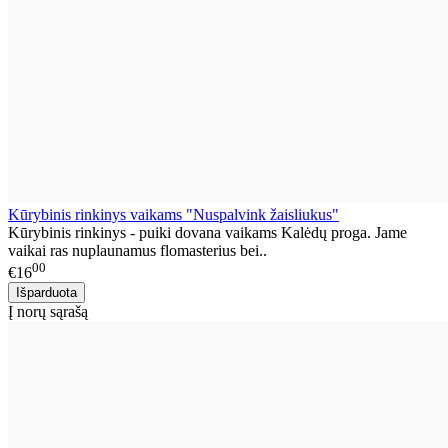
Kūrybinis rinkinys vaikams "Nuspalvink žaisliukus"
Kūrybinis rinkinys - puiki dovana vaikams Kalėdų proga. Jame
vaikai ras nuplaunamus flomasterius bei..
00
€16
Į norų sąrašą