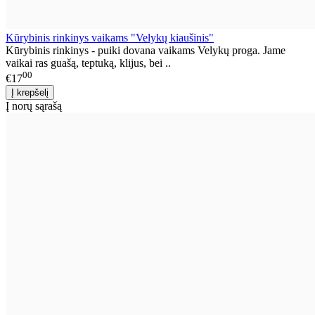
Kūrybinis rinkinys vaikams "Velykų kiaušinis"
Kūrybinis rinkinys - puiki dovana vaikams Velykų proga. Jame
vaikai ras guašą, teptuką, klijus, bei ..
00
€17
Į norų sąrašą