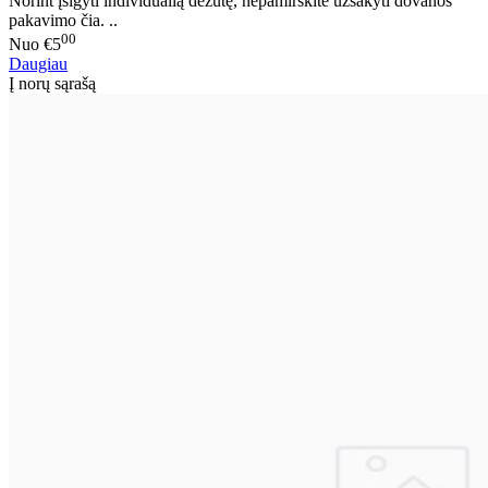
Norint įsigyti individualią dėžutę, nepamirškite užsakyti dovanos
pakavimo čia. ..
00
Nuo
€5
Daugiau
Į norų sąrašą