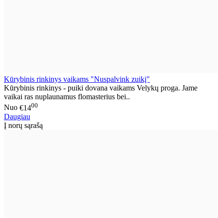
Kūrybinis rinkinys vaikams "Nuspalvink zuikį"
Kūrybinis rinkinys - puiki dovana vaikams Velykų proga. Jame
vaikai ras nuplaunamus flomasterius bei..
00
Nuo
€14
Daugiau
Į norų sąrašą