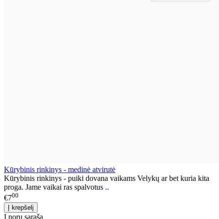
Kūrybinis rinkinys - medinė atvirutė
Kūrybinis rinkinys - puiki dovana vaikams Velykų ar bet kuria kita
proga. Jame vaikai ras spalvotus ..
00
€7
Į norų sąrašą