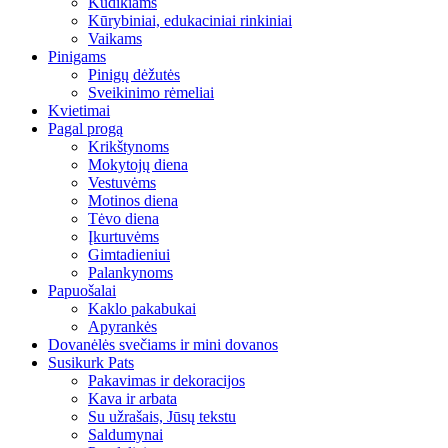
Kūdikiams
Kūrybiniai, edukaciniai rinkiniai
Vaikams
Pinigams
Pinigų dėžutės
Sveikinimo rėmeliai
Kvietimai
Pagal progą
Krikštynoms
Mokytojų diena
Vestuvėms
Motinos diena
Tėvo diena
Įkurtuvėms
Gimtadieniui
Palankynoms
Papuošalai
Kaklo pakabukai
Apyrankės
Dovanėlės svečiams ir mini dovanos
Susikurk Pats
Pakavimas ir dekoracijos
Kava ir arbata
Su užrašais, Jūsų tekstu
Saldumynai