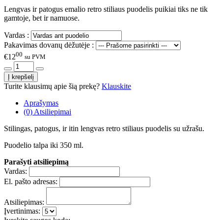
Lengvas ir patogus emalio retro stiliaus puodelis puikiai tiks ne tik
gamtoje, bet ir namuose.
Vardas :
Pakavimas dovanų dėžutėje :
00
€12
su PVM
Turite klausimų apie šią prekę?
Klauskite
Aprašymas
(0) Atsiliepimai
Stilingas, patogus, ir itin lengvas retro stiliaus puodelis su užrašu.
Puodelio talpa iki 350 ml.
Parašyti atsiliepimą
Vardas:
El. pašto adresas:
Atsiliepimas:
Įvertinimas: