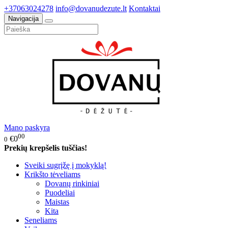
+37063024278
info@dovanudezute.lt
Kontaktai
Navigacija
Mano paskyra
00
€0
0
Prekių krepšelis tuščias!
Sveiki sugrįžę į mokyklą!
Krikšto tėveliams
Dovanų rinkiniai
Puodeliai
Maistas
Kita
Seneliams