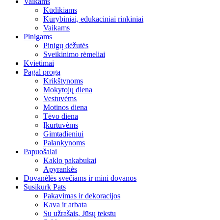
Vaikams
Kūdikiams
Kūrybiniai, edukaciniai rinkiniai
Vaikams
Pinigams
Pinigų dėžutės
Sveikinimo rėmeliai
Kvietimai
Pagal progą
Krikštynoms
Mokytojų diena
Vestuvėms
Motinos diena
Tėvo diena
Įkurtuvėms
Gimtadieniui
Palankynoms
Papuošalai
Kaklo pakabukai
Apyrankės
Dovanėlės svečiams ir mini dovanos
Susikurk Pats
Pakavimas ir dekoracijos
Kava ir arbata
Su užrašais, Jūsų tekstu