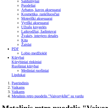
Saldumynai
Puodeliai
Arbatos, kavos aksesuarai
Kosmetika, rankšluosčiai
Moteriški aksesuarai
Vyriški aksesuarai
Užrašų knygelės
Laikrodžiai, žadintuvai
Žvakės, interjero detalės
Kita
Žaislai
PDF
Lobio medžioklė
Kūrybai
Kūrybiniai rinkiniai
Ruošiniai kūrybai
Mediniai ruošiniai
Lipdukai
Pagrindinis
Vaikams
Vaikams
Metalinis retro puodelis "Vaivorykštė" su vardu
Metalinis retro puodelis "Vaivo