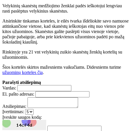
Velykinių skanėstų medžiojimo ženklai padės ieškotojui lengviau
rasti paslėptus velykinius skanėstus.
Atsirinkite tinkamas korteles, ir eilės tvarka išdėliokite savo namuose
atitinkančiose vietose, kad skanėstų ieškotojas eitų nuo vienos prie
kitos užuominos. Skanėstus galite paslėpti visus vienoje vietoje,
pačioje pabaigoje, arba prie kiekvienos užuominos padėti po mažą
šokoladinį kiaušinį.
Rinkinyje yra 21 vnt velykinių zuikio skanėstų ženklų kortelių su
užuominomis.
Šios kortelės skirtos mažesniems vaikučiams. Didesniems turime
užuominų korteles čia
.
Parašyti atsiliepimą
Vardas:
El. pašto adresas:
Atsiliepimas:
Įvertinimas:
Įveskite saugos kodą: