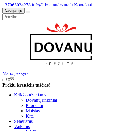
+37063024278
info@dovanudezute.lt
Kontaktai
Navigacija
Mano paskyra
00
€0
0
Prekių krepšelis tuščias!
Krikšto tėveliams
Dovanų rinkiniai
Puodeliai
Maistas
Kita
Seneliams
Vaikams