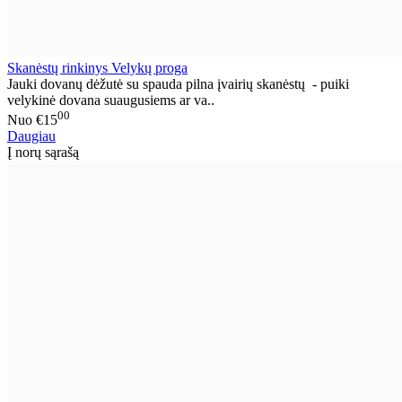
Skanėstų rinkinys Velykų proga
Jauki dovanų dėžutė su spauda pilna įvairių skanėstų - puiki
velykinė dovana suaugusiems ar va..
00
Nuo
€15
Daugiau
Į norų sąrašą