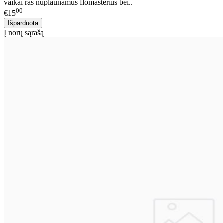
vaikai ras nuplaunamus flomasterius bei..
00
€15
Į norų sąrašą