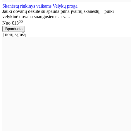
Skanėstų rinkinys vaikams Velykų proga
Jauki dovanų dėžutė su spauda pilna įvairių skanėstų - puiki
velykinė dovana suaugusiems ar va..
00
Nuo
€13
Į norų sąrašą