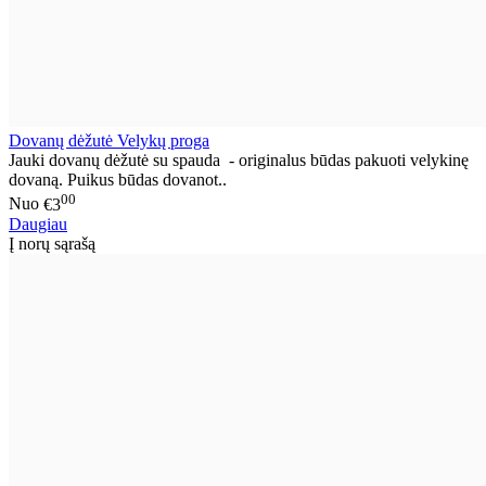
Dovanų dėžutė Velykų proga
Jauki dovanų dėžutė su spauda - originalus būdas pakuoti velykinę
dovaną. Puikus būdas dovanot..
00
Nuo
€3
Daugiau
Į norų sąrašą