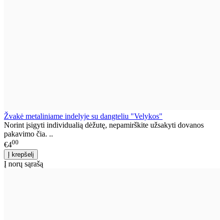
Žvakė metaliniame indelyje su dangteliu "Velykos"
Norint įsigyti individualią dėžutę, nepamirškite užsakyti dovanos
pakavimo čia. ..
00
€4
Į norų sąrašą