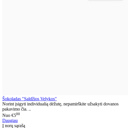
Šokoladas "Saldžios Velykos"
Norint įsigyti individualią dėžutę, nepamirškite užsakyti dovanos
pakavimo čia. ..
00
Nuo
€5
Daugiau
Į norų sąrašą