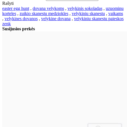
Rašyti
easter egg hunt
,
dovana velykoms
,
velykinis sokoladas
,
uzuominu
korteles
,
zuikio skanestu medziokles
,
velykiniu skanestu
,
vaikams
,
velykines dovanos
,
velykine dovana
,
velykiniu skanestu paieskos
zenk
Susijusios prekės