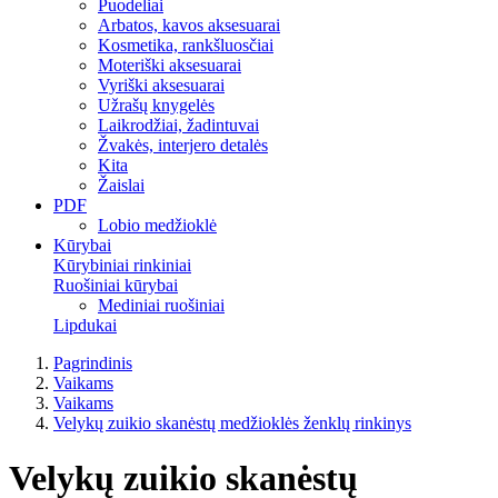
Puodeliai
Arbatos, kavos aksesuarai
Kosmetika, rankšluosčiai
Moteriški aksesuarai
Vyriški aksesuarai
Užrašų knygelės
Laikrodžiai, žadintuvai
Žvakės, interjero detalės
Kita
Žaislai
PDF
Lobio medžioklė
Kūrybai
Kūrybiniai rinkiniai
Ruošiniai kūrybai
Mediniai ruošiniai
Lipdukai
Pagrindinis
Vaikams
Vaikams
Velykų zuikio skanėstų medžioklės ženklų rinkinys
Velykų zuikio skanėstų