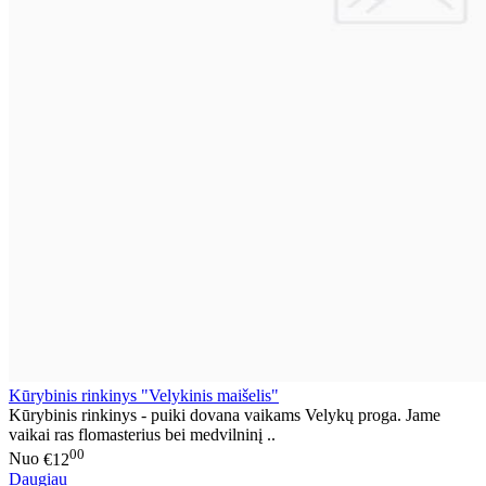
Kūrybinis rinkinys "Velykinis maišelis"
Kūrybinis rinkinys - puiki dovana vaikams Velykų proga. Jame
vaikai ras flomasterius bei medvilninį ..
00
Nuo
€12
Daugiau