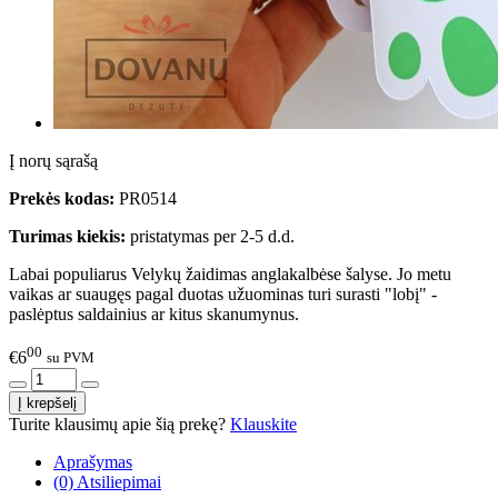
Į norų sąrašą
Prekės kodas:
PR0514
Turimas kiekis:
pristatymas per 2-5 d.d.
Labai populiarus Velykų žaidimas anglakalbėse šalyse. Jo metu
vaikas ar suaugęs pagal duotas užuominas turi surasti "lobį" -
paslėptus saldainius ar kitus skanumynus.
00
€6
su PVM
Turite klausimų apie šią prekę?
Klauskite
Aprašymas
(0) Atsiliepimai