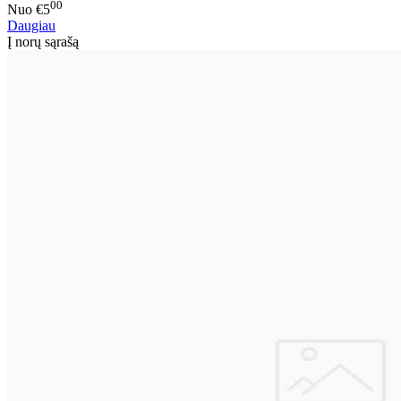
00
Nuo
€5
Daugiau
Į norų sąrašą