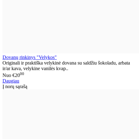
Dovanų rinkinys "Velykos"
Originali ir praktiška velykinė dovana su saldžiu šokoladu, arbata
ir/ar kava, velykine vanilės kvap..
00
Nuo
€20
Daugiau
Į norų sąrašą