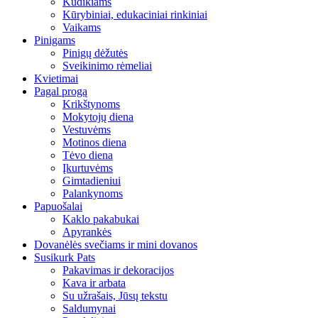
Kūdikiams
Kūrybiniai, edukaciniai rinkiniai
Vaikams
Pinigams
Pinigų dėžutės
Sveikinimo rėmeliai
Kvietimai
Pagal progą
Krikštynoms
Mokytojų diena
Vestuvėms
Motinos diena
Tėvo diena
Įkurtuvėms
Gimtadieniui
Palankynoms
Papuošalai
Kaklo pakabukai
Apyrankės
Dovanėlės svečiams ir mini dovanos
Susikurk Pats
Pakavimas ir dekoracijos
Kava ir arbata
Su užrašais, Jūsų tekstu
Saldumynai