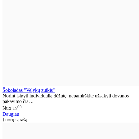
Šokoladas "Velykų zuikis"
Norint įsigyti individualią dėžutę, nepamirškite užsakyti dovanos
pakavimo čia. ..
00
Nuo
€5
Daugiau
Į norų sąrašą