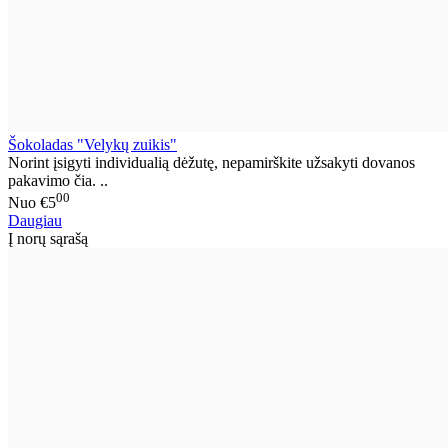
Šokoladas "Velykų zuikis"
Norint įsigyti individualią dėžutę, nepamirškite užsakyti dovanos
pakavimo čia. ..
00
Nuo
€5
Daugiau
Į norų sąrašą