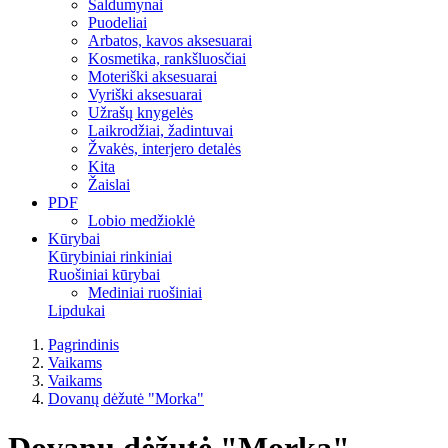
Saldumynai
Puodeliai
Arbatos, kavos aksesuarai
Kosmetika, rankšluosčiai
Moteriški aksesuarai
Vyriški aksesuarai
Užrašų knygelės
Laikrodžiai, žadintuvai
Žvakės, interjero detalės
Kita
Žaislai
PDF
Lobio medžioklė
Kūrybai
Kūrybiniai rinkiniai
Ruošiniai kūrybai
Mediniai ruošiniai
Lipdukai
Pagrindinis
Vaikams
Vaikams
Dovanų dėžutė "Morka"
Dovanų dėžutė "Morka"