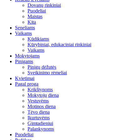
Dovanų rinkiniai
Puodeliai
Maistas
Kita
Seneliams
Vaikams
Kūdikiams
Kūrybiniai, edukaciniai rinkiniai
Vaikams
Mokytojams
Pinigams
Pinigų dėžutės
Sveikinimo rėmeliai
Kvietimai
Pagal progą
Krikštynoms
Mokytojų diena
Vestuvėms
Motinos diena
Tėvo diena
Įkurtuvėms
Gimtadieniui
Palankynoms
Puodeliai