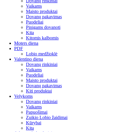
Dovanų rinkiniai
Vaikams
Maisto produktai
Dovanų pakavimas
Puodeliai
Pinigams dovanoti
Kita
Kitomis kalbomis
Moters diena
PDF
Lobio medžioklė
Valentino diena
Dovanų rinkiniai
Vaikams
Puodeliai
Maisto produktai
Dovanų pakavimas
Kiti produktai
Velykoms
Dovanų rinkiniai
Vaikams
Papuošimai
Zuikio Lobio žaidimai
Kūrybai
Kita