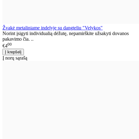
Žvakė metaliniame indelyje su dangteliu "Velykos"
Norint įsigyti individualią dėžutę, nepamirškite užsakyti dovanos
pakavimo čia. ..
00
€4
Į norų sąrašą