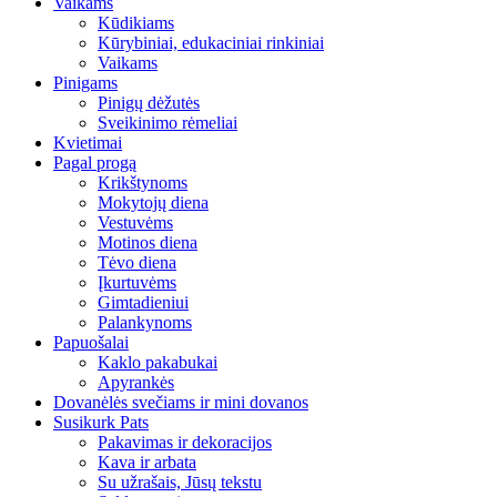
Vaikams
Kūdikiams
Kūrybiniai, edukaciniai rinkiniai
Vaikams
Pinigams
Pinigų dėžutės
Sveikinimo rėmeliai
Kvietimai
Pagal progą
Krikštynoms
Mokytojų diena
Vestuvėms
Motinos diena
Tėvo diena
Įkurtuvėms
Gimtadieniui
Palankynoms
Papuošalai
Kaklo pakabukai
Apyrankės
Dovanėlės svečiams ir mini dovanos
Susikurk Pats
Pakavimas ir dekoracijos
Kava ir arbata
Su užrašais, Jūsų tekstu