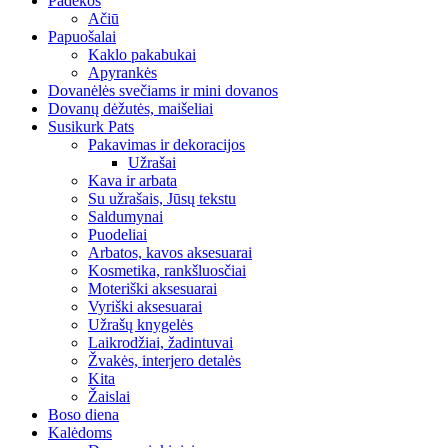
Padėkos
Ačiū
Papuošalai
Kaklo pakabukai
Apyrankės
Dovanėlės svečiams ir mini dovanos
Dovanų dėžutės, maišeliai
Susikurk Pats
Pakavimas ir dekoracijos
Užrašai
Kava ir arbata
Su užrašais, Jūsų tekstu
Saldumynai
Puodeliai
Arbatos, kavos aksesuarai
Kosmetika, rankšluosčiai
Moteriški aksesuarai
Vyriški aksesuarai
Užrašų knygelės
Laikrodžiai, žadintuvai
Žvakės, interjero detalės
Kita
Žaislai
Boso diena
Kalėdoms