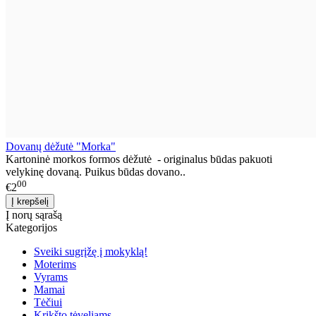
Dovanų dėžutė "Morka"
Kartoninė morkos formos dėžutė - originalus būdas pakuoti
velykinę dovaną. Puikus būdas dovano..
00
€2
Į norų sąrašą
Kategorijos
Sveiki sugrįžę į mokyklą!
Moterims
Vyrams
Mamai
Tėčiui
Krikšto tėveliams