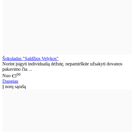
Šokoladas "Saldžios Velykos"
Norint įsigyti individualią dėžutę, nepamirškite užsakyti dovanos
pakavimo čia. ..
00
Nuo
€5
Daugiau
Į norų sąrašą