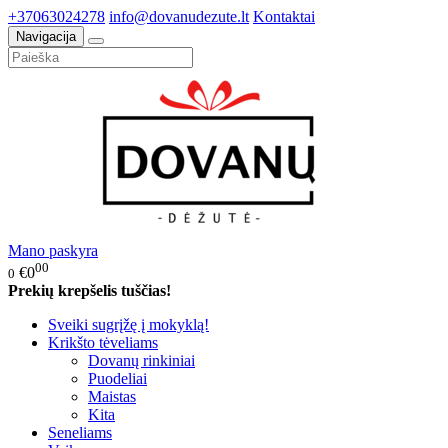
+37063024278
info@dovanudezute.lt
Kontaktai
Navigacija
Mano paskyra
00
€0
0
Prekių krepšelis tuščias!
Sveiki sugrįžę į mokyklą!
Krikšto tėveliams
Dovanų rinkiniai
Puodeliai
Maistas
Kita
Seneliams