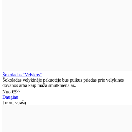
Šokoladas "Velykos"
Šokoladas velykinėje pakuotėje bus puikus priedas prie velykinės
dovanos arba kaip maža smulkmena ar..
00
Nuo
€5
Daugiau
Į norų sąrašą