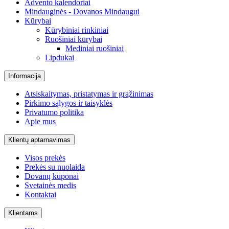
Advento kalendoriai
Mindauginės - Dovanos Mindaugui
Kūrybai
Kūrybiniai rinkiniai
Ruošiniai kūrybai
Mediniai ruošiniai
Lipdukai
Informacija
Atsiskaitymas, pristatymas ir grąžinimas
Pirkimo sąlygos ir taisyklės
Privatumo politika
Apie mus
Klientų aptarnavimas
Visos prekės
Prekės su nuolaida
Dovanų kuponai
Svetainės medis
Kontaktai
Klientams