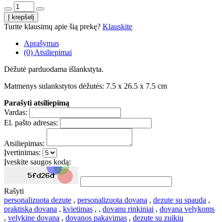
Turite klausimų apie šią prekę?
Klauskite
Aprašymas
(0) Atsiliepimai
Dėžutė parduodama išlankstyta.
Matmenys sulankstytos dėžutės: 7.5 x 26.5 x 7.5 cm
Parašyti atsiliepimą
Vardas:
El. pašto adresas:
Atsiliepimas:
Įvertinimas:
Įveskite saugos kodą:
Rašyti
personalizuota dezute
,
personalizuota dovana
,
dezute su spauda
,
praktiska dovana
,
kvietimas
,
,
dovanu rinkiniai
,
dovana velykoms
,
velykine dovana
,
dovanos pakavimas
,
dezute su zuikiu