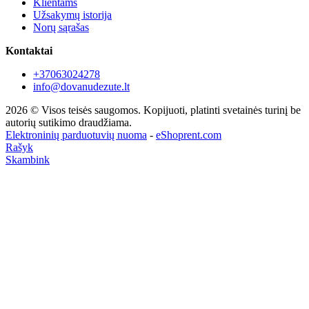
Klientams
Užsakymų istorija
Norų sąrašas
Kontaktai
+37063024278
info@dovanudezute.lt
2026 © Visos teisės saugomos. Kopijuoti, platinti svetainės turinį be
autorių sutikimo draudžiama.
Elektroninių parduotuvių nuoma
-
eShoprent.com
Rašyk
Skambink