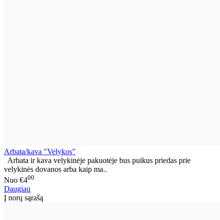
Arbata/kava "Velykos"
Arbata ir kava velykinėje pakuotėje bus puikus priedas prie
velykinės dovanos arba kaip ma..
00
Nuo
€4
Daugiau
Į norų sąrašą