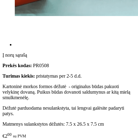
Į norų sąrašą
Prekės kodas:
PR0508
Turimas kiekis:
pristatymas per 2-5 d.d.
Kartoninė morkos formos dėžutė - originalus būdas pakuoti
velykinę dovaną. Puikus būdas dovanoti saldumynus ar kitą mielą
smulkmenėlę.
Dėžutė parduodama nesulankstyta, tai lengvai galėsite padaryti
patys.
Matmenys sulankstytos dėžutės: 7.5 x 26.5 x 7.5 cm
00
€2
su PVM