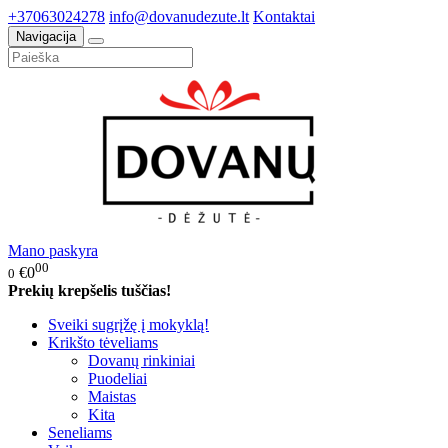
+37063024278
info@dovanudezute.lt
Kontaktai
Navigacija
Mano paskyra
00
€0
0
Prekių krepšelis tuščias!
Sveiki sugrįžę į mokyklą!
Krikšto tėveliams
Dovanų rinkiniai
Puodeliai
Maistas
Kita
Seneliams