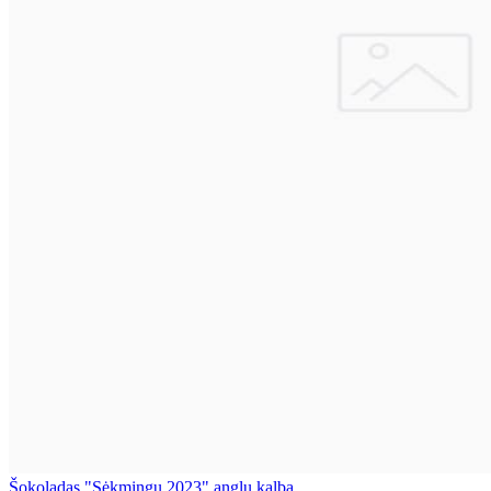
Šokoladas "Sėkmingų 2023" anglų kalba