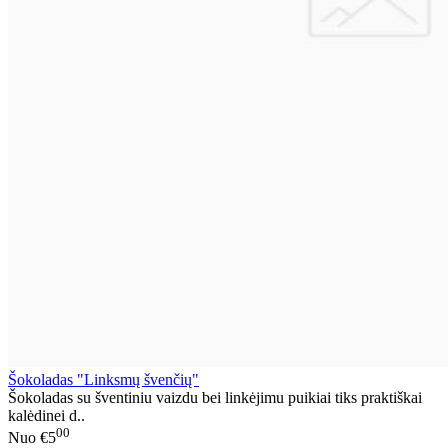
Šokoladas "Linksmų švenčių"
Šokoladas su šventiniu vaizdu bei linkėjimu puikiai tiks praktiškai
kalėdinei d..
00
Nuo
€5