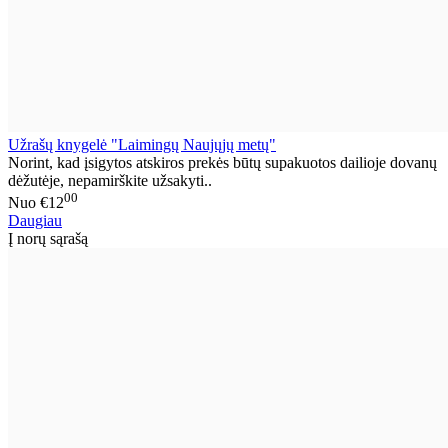
Užrašų knygelė "Laimingų Naujųjų metų"
Norint, kad įsigytos atskiros prekės būtų supakuotos dailioje dovanų
dėžutėje, nepamirškite užsakyti..
00
Nuo
€12
Daugiau
Į norų sąrašą