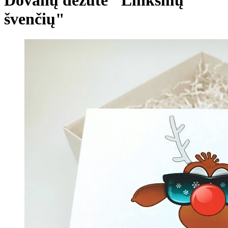
švenčių"