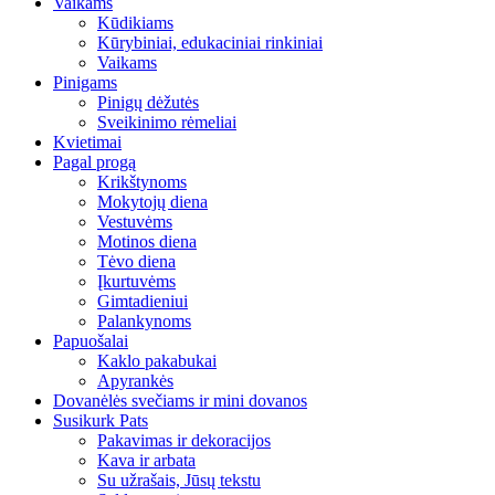
Vaikams
Kūdikiams
Kūrybiniai, edukaciniai rinkiniai
Vaikams
Pinigams
Pinigų dėžutės
Sveikinimo rėmeliai
Kvietimai
Pagal progą
Krikštynoms
Mokytojų diena
Vestuvėms
Motinos diena
Tėvo diena
Įkurtuvėms
Gimtadieniui
Palankynoms
Papuošalai
Kaklo pakabukai
Apyrankės
Dovanėlės svečiams ir mini dovanos
Susikurk Pats
Pakavimas ir dekoracijos
Kava ir arbata
Su užrašais, Jūsų tekstu