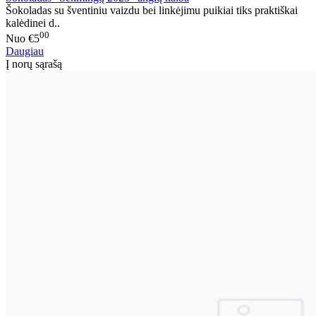
Šokoladas su šventiniu vaizdu bei linkėjimu puikiai tiks praktiškai
kalėdinei d..
00
Nuo
€5
Daugiau
Į norų sąrašą