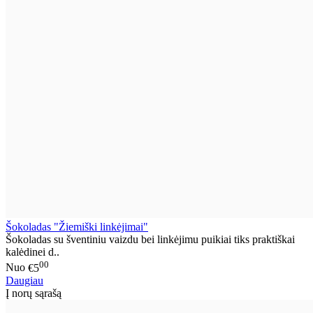
Šokoladas "Žiemiški linkėjimai"
Šokoladas su šventiniu vaizdu bei linkėjimu puikiai tiks praktiškai
kalėdinei d..
00
Nuo
€5
Daugiau
Į norų sąrašą