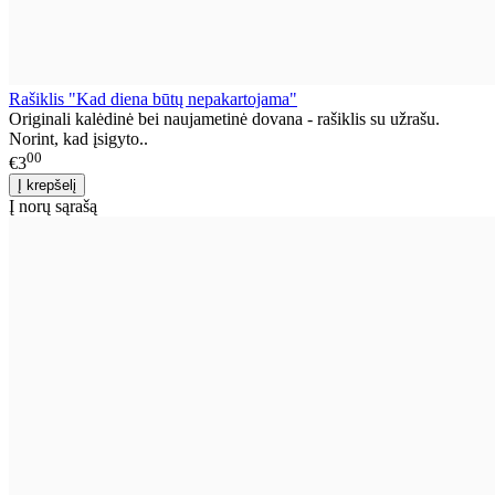
Rašiklis "Kad diena būtų nepakartojama"
Originali kalėdinė bei naujametinė dovana - rašiklis su užrašu.
Norint, kad įsigyto..
00
€3
Į norų sąrašą