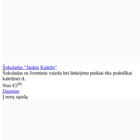
Šokoladas "Jaukių Kalėdų"
Šokoladas su šventiniu vaizdu bei linkėjimu puikiai tiks praktiškai
kalėdinei d..
00
Nuo
€5
Daugiau
Į norų sąrašą