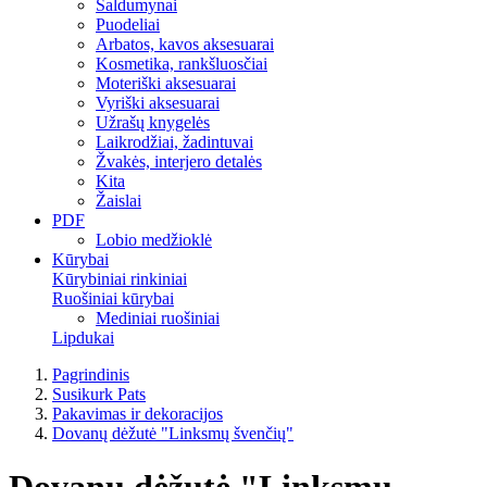
Saldumynai
Puodeliai
Arbatos, kavos aksesuarai
Kosmetika, rankšluosčiai
Moteriški aksesuarai
Vyriški aksesuarai
Užrašų knygelės
Laikrodžiai, žadintuvai
Žvakės, interjero detalės
Kita
Žaislai
PDF
Lobio medžioklė
Kūrybai
Kūrybiniai rinkiniai
Ruošiniai kūrybai
Mediniai ruošiniai
Lipdukai
Pagrindinis
Susikurk Pats
Pakavimas ir dekoracijos
Dovanų dėžutė "Linksmų švenčių"
Dovanų dėžutė "Linksmų