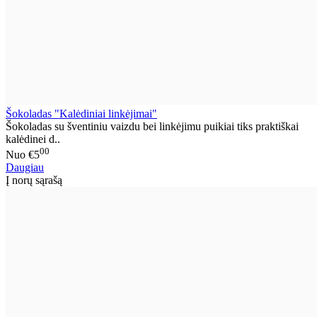
Šokoladas "Kalėdiniai linkėjimai"
Šokoladas su šventiniu vaizdu bei linkėjimu puikiai tiks praktiškai
kalėdinei d..
00
Nuo
€5
Daugiau
Į norų sąrašą