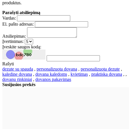
produktus.
Parašyti atsiliepimą
Vardas:
El. pašto adresas:
Atsiliepimas:
Įvertinimas:
Įveskite saugos kodą:
Rašyti
dezute su spauda
,
personalizuota dovana
,
personalizuota dezute
,
kaledine dovana
,
dovana kaledoms
,
kvietimas
,
praktiska dovana
,
,
dovanu rinkiniai
,
dovanos pakavimas
Susijusios prekės