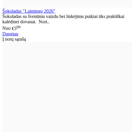
Šokoladas "Laimingų 2026"
Šokoladas su šventiniu vaizdu bei linkėjimu puikiai tiks praktiškai
kalėdinei dovanai. Nori..
00
Nuo
€5
Daugiau
Į norų sąrašą