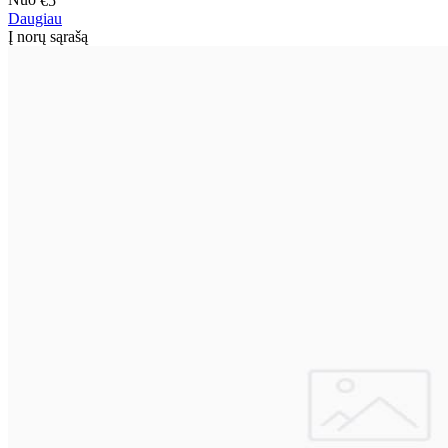
Nuo
€5
Daugiau
Į norų sąrašą