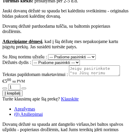
Turimas kiekis:
pristatymas per 2-5 d.d.
Jauki dovanų dėžutė su spauda bei kalėdiniu sveikinimu - originalus
būdas pakuoti kalėdinę dovaną.
Dovanų dėžutė parduodama tuščia, su baltomis popieriaus
drožlėmis.
Atkreipiame dėmesį
, kad į šią dėžutę mes nepakuojame kartu
įsigytų prekių. Jas susidėti turėsite patys.
Su Jūsų norimu užrašu :
Dėžutės dydis :
Tekstas papildomam maketavimui :
00
€5
su PVM
Turite klausimų apie šią prekę?
Klauskite
Aprašymas
(0) Atsiliepimai
Dovanų dėžutė su spauda ant dangtelio viršaus,bei baltos spalvos
užpildu - popieriaus drožlėmis, kad Jums tereiktų įdėti norimus