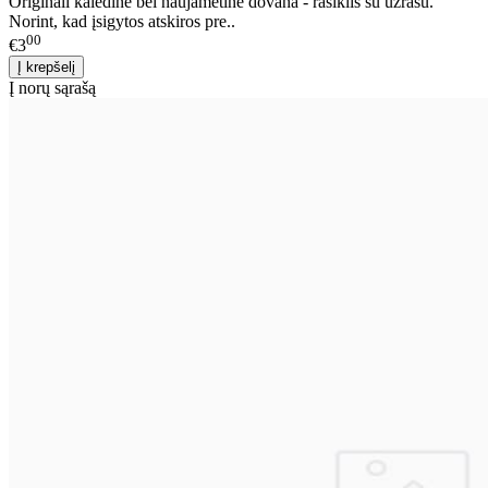
Originali kalėdinė bei naujametinė dovana - rašiklis su užrašu.
Norint, kad įsigytos atskiros pre..
00
€3
Į norų sąrašą