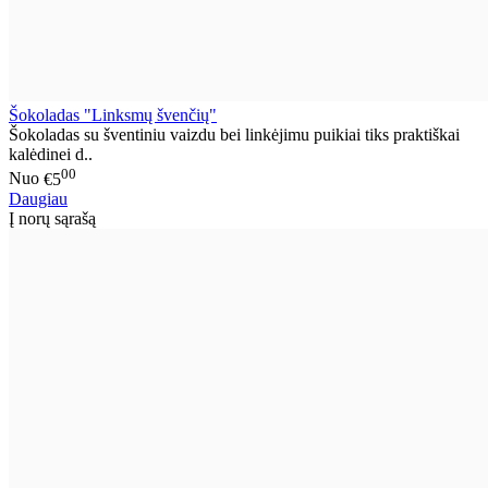
Šokoladas "Linksmų švenčių"
Šokoladas su šventiniu vaizdu bei linkėjimu puikiai tiks praktiškai
kalėdinei d..
00
Nuo
€5
Daugiau
Į norų sąrašą