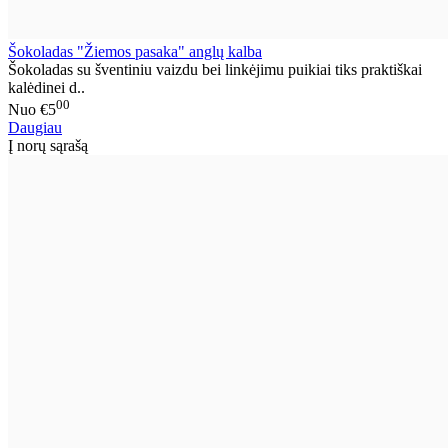
Šokoladas "Žiemos pasaka" anglų kalba
Šokoladas su šventiniu vaizdu bei linkėjimu puikiai tiks praktiškai
kalėdinei d..
00
Nuo
€5
Daugiau
Į norų sąrašą