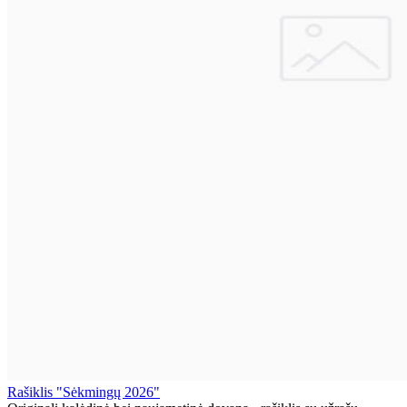
Rašiklis "Sėkmingų 2026"