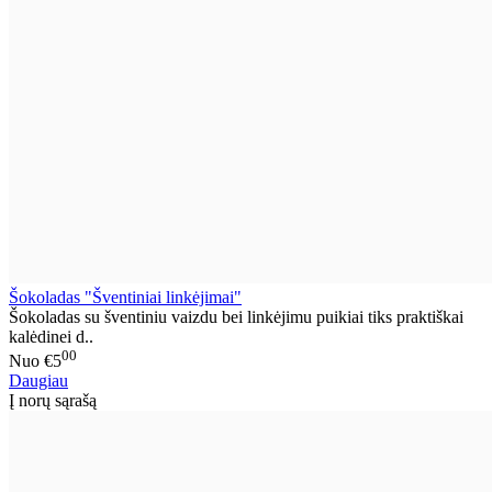
Šokoladas "Šventiniai linkėjimai"
Šokoladas su šventiniu vaizdu bei linkėjimu puikiai tiks praktiškai
kalėdinei d..
00
Nuo
€5
Daugiau
Į norų sąrašą