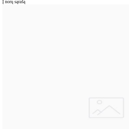
Į norų sąrašą