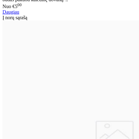
00
Nuo
€5
Daugiau
Į norų sąrašą