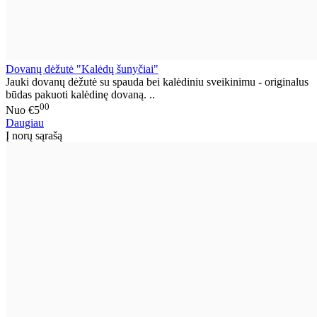
Dovanų dėžutė "Kalėdų šunyčiai"
Jauki dovanų dėžutė su spauda bei kalėdiniu sveikinimu - originalus
būdas pakuoti kalėdinę dovaną. ..
00
Nuo
€5
Daugiau
Į norų sąrašą