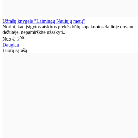
Užrašų knygelė "Laimingų Naujųjų metų"
Norint, kad įsigytos atskiros prekės būtų supakuotos dailioje dovanų
dėžutėje, nepamirškite užsakyti..
00
Nuo
€12
Daugiau
Į norų sąrašą