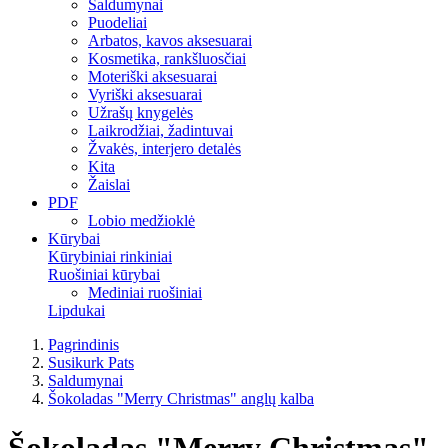
Saldumynai
Puodeliai
Arbatos, kavos aksesuarai
Kosmetika, rankšluosčiai
Moteriški aksesuarai
Vyriški aksesuarai
Užrašų knygelės
Laikrodžiai, žadintuvai
Žvakės, interjero detalės
Kita
Žaislai
PDF
Lobio medžioklė
Kūrybai
Kūrybiniai rinkiniai
Ruošiniai kūrybai
Mediniai ruošiniai
Lipdukai
Pagrindinis
Susikurk Pats
Saldumynai
Šokoladas "Merry Christmas" anglų kalba
Šokoladas "Merry Christmas"