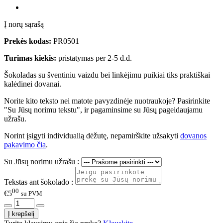
Į norų sąrašą
Prekės kodas:
PR0501
Turimas kiekis:
pristatymas per 2-5 d.d.
Šokoladas su šventiniu vaizdu bei linkėjimu puikiai tiks praktiškai
kalėdinei dovanai.
Norite kito teksto nei matote pavyzdinėje nuotraukoje? Pasirinkite
"Su Jūsų norimu tekstu", ir pagaminsime su Jūsų pageidaujamu
užrašu.
Norint įsigyti individualią dėžutę, nepamirškite užsakyti
dovanos
pakavimo čia
.
Su Jūsų norimu užrašu :
Tekstas ant šokolado :
00
€5
su PVM