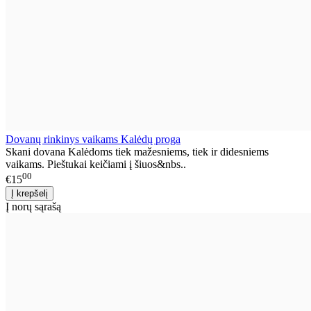
Dovanų rinkinys vaikams Kalėdų proga
Skani dovana Kalėdoms tiek mažesniems, tiek ir didesniems
vaikams. Pieštukai keičiami į šiuos&nbs..
00
€15
Į norų sąrašą