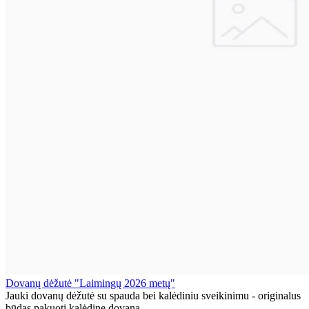
Dovanų dėžutė "Laimingų 2026 metų"
Jauki dovanų dėžutė su spauda bei kalėdiniu sveikinimu - originalus
būdas pakuoti kalėdinę dovaną. ..