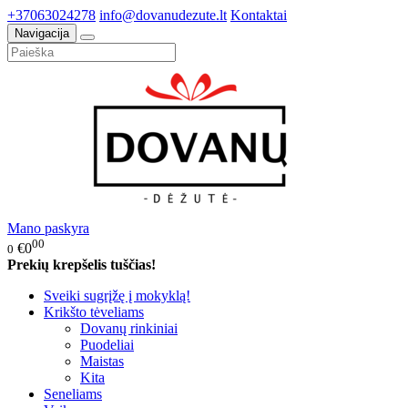
+37063024278
info@dovanudezute.lt
Kontaktai
Navigacija
Mano paskyra
00
€0
0
Prekių krepšelis tuščias!
Sveiki sugrįžę į mokyklą!
Krikšto tėveliams
Dovanų rinkiniai
Puodeliai
Maistas
Kita
Seneliams