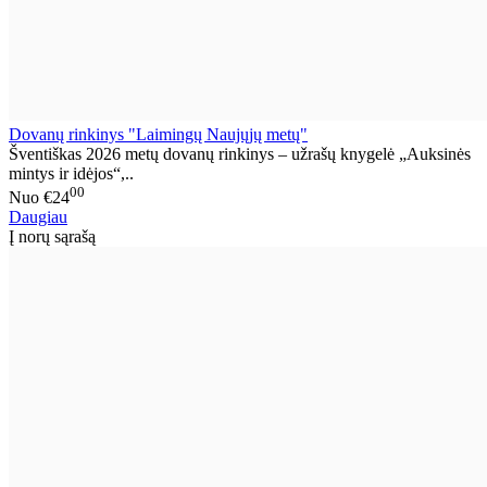
Dovanų rinkinys "Laimingų Naujųjų metų"
Šventiškas 2026 metų dovanų rinkinys – užrašų knygelė „Auksinės
mintys ir idėjos“,..
00
Nuo
€24
Daugiau
Į norų sąrašą