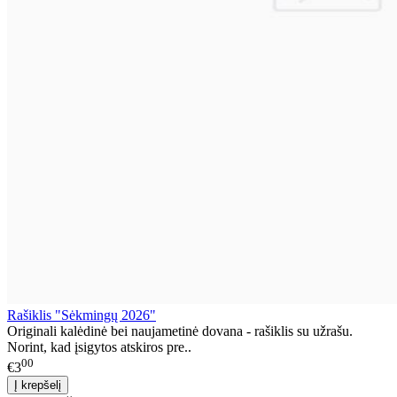
Rašiklis "Sėkmingų 2026"
Originali kalėdinė bei naujametinė dovana - rašiklis su užrašu.
Norint, kad įsigytos atskiros pre..
00
€3