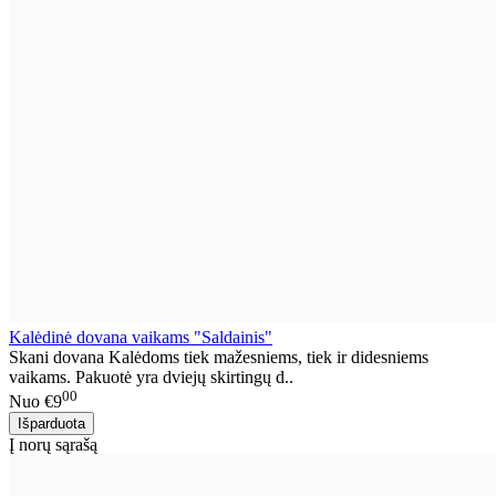
Kalėdinė dovana vaikams "Saldainis"
Skani dovana Kalėdoms tiek mažesniems, tiek ir didesniems
vaikams. Pakuotė yra dviejų skirtingų d..
00
Nuo
€9
Į norų sąrašą