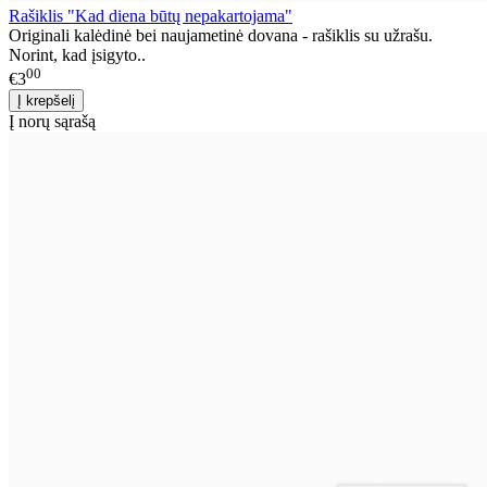
Rašiklis "Kad diena būtų nepakartojama"
Originali kalėdinė bei naujametinė dovana - rašiklis su užrašu.
Norint, kad įsigyto..
00
€3
Į norų sąrašą