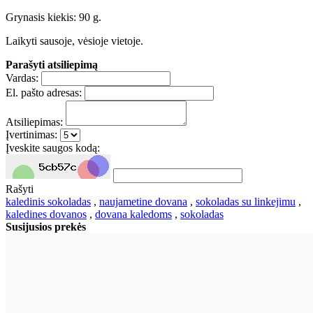
Grynasis kiekis: 90 g.
Laikyti sausoje, vėsioje vietoje.
Parašyti atsiliepimą
Vardas:
El. pašto adresas:
Atsiliepimas:
Įvertinimas:
Įveskite saugos kodą:
Rašyti
kaledinis sokoladas
,
naujametine dovana
,
sokoladas su linkejimu
,
kaledines dovanos
,
dovana kaledoms
,
sokoladas
Susijusios prekės