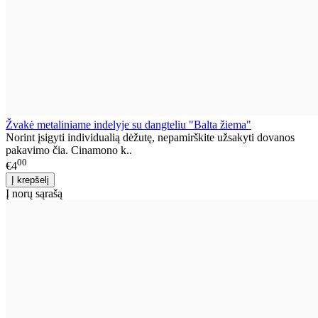
Žvakė metaliniame indelyje su dangteliu "Balta žiema"
Norint įsigyti individualią dėžutę, nepamirškite užsakyti dovanos
pakavimo čia. Cinamono k..
00
€4
Į norų sąrašą