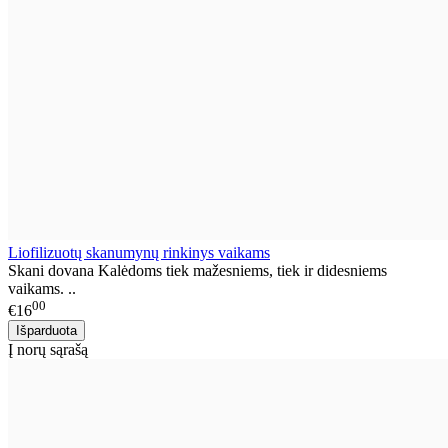
Liofilizuotų skanumynų rinkinys vaikams
Skani dovana Kalėdoms tiek mažesniems, tiek ir didesniems
vaikams. ..
00
€16
Į norų sąrašą