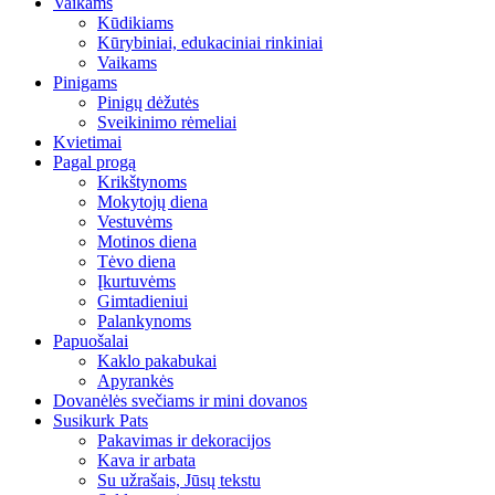
Vaikams
Kūdikiams
Kūrybiniai, edukaciniai rinkiniai
Vaikams
Pinigams
Pinigų dėžutės
Sveikinimo rėmeliai
Kvietimai
Pagal progą
Krikštynoms
Mokytojų diena
Vestuvėms
Motinos diena
Tėvo diena
Įkurtuvėms
Gimtadieniui
Palankynoms
Papuošalai
Kaklo pakabukai
Apyrankės
Dovanėlės svečiams ir mini dovanos
Susikurk Pats
Pakavimas ir dekoracijos
Kava ir arbata
Su užrašais, Jūsų tekstu