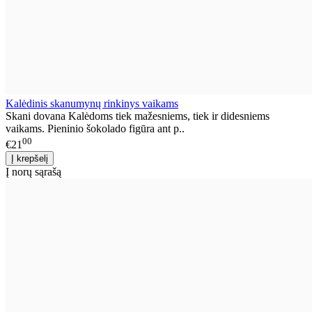
Kalėdinis skanumynų rinkinys vaikams
Skani dovana Kalėdoms tiek mažesniems, tiek ir didesniems
vaikams. Pieninio šokolado figūra ant p..
00
€21
Į norų sąrašą