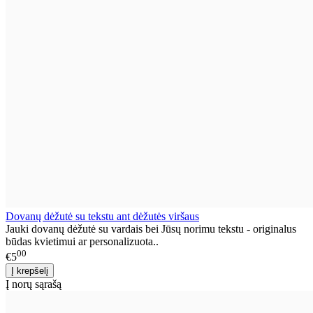
Dovanų dėžutė su tekstu ant dėžutės viršaus
Jauki dovanų dėžutė su vardais bei Jūsų norimu tekstu - originalus
būdas kvietimui ar personalizuota..
00
€5
Į norų sąrašą