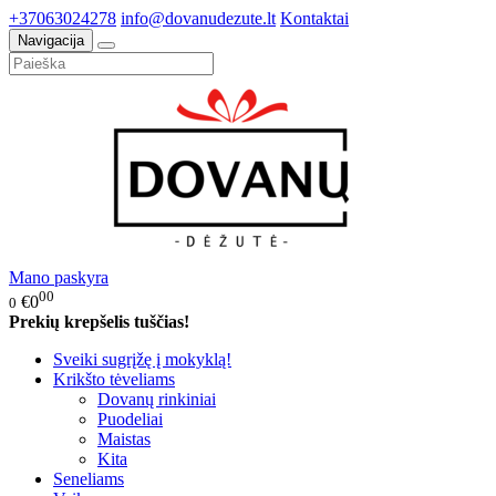
+37063024278
info@dovanudezute.lt
Kontaktai
Navigacija
Mano paskyra
00
€0
0
Prekių krepšelis tuščias!
Sveiki sugrįžę į mokyklą!
Krikšto tėveliams
Dovanų rinkiniai
Puodeliai
Maistas
Kita
Seneliams