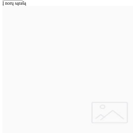
Į norų sąrašą