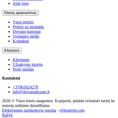
Apie mus
Klientų aptarnavimas
Visos prekės
Prekės su nuolaida
Dovanų kuponai
Svetainės medis
Kontaktai
Klientams
Klientams
Užsakymų istorija
Norų sąrašas
Kontaktai
+37063024278
info@dovanudezute.lt
2026 © Visos teisės saugomos. Kopijuoti, platinti svetainės turinį be
autorių sutikimo draudžiama.
Elektroninių parduotuvių nuoma
-
eShoprent.com
Rašyk