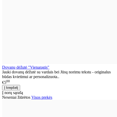
Dovanų dėžutė "Vienaragis"
Jauki dovanų dėžutė su vardais bei Jūsų norimu tekstu - originalus
būdas kvietimui ar personalizuota..
00
€5
Į norų sąrašą
Neseniai žiūrėtos
Visos prekės