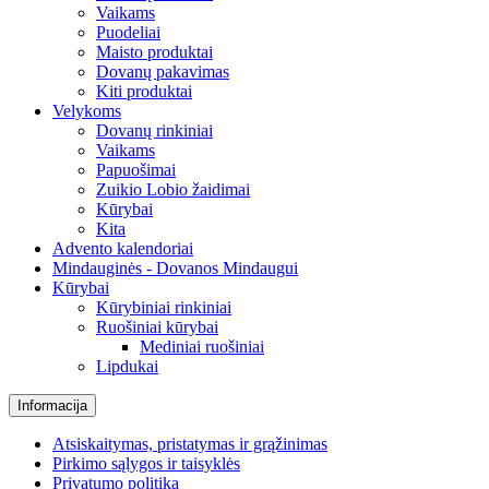
Vaikams
Puodeliai
Maisto produktai
Dovanų pakavimas
Kiti produktai
Velykoms
Dovanų rinkiniai
Vaikams
Papuošimai
Zuikio Lobio žaidimai
Kūrybai
Kita
Advento kalendoriai
Mindauginės - Dovanos Mindaugui
Kūrybai
Kūrybiniai rinkiniai
Ruošiniai kūrybai
Mediniai ruošiniai
Lipdukai
Informacija
Atsiskaitymas, pristatymas ir grąžinimas
Pirkimo sąlygos ir taisyklės
Privatumo politika