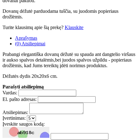
dovanai pakuoti.
Dovanų dėžutė parduodama tuščia, su juodomis popieriaus
drožlėmis.
Turite klausimų apie šią prekę?
Klauskite
Aprašymas
(0) Atsiliepimai
Prabangi elegantiška dovanų dėžutė su spauda ant dangtelio viršaus
ir aukso spalvos detalėmis,bei juodos spalvos užpildu - popieriaus
drožlėmis, kad Jums tereiktų įdėti norimus produktus.
Dėžutės dydis 20x20x6 cm.
Parašyti atsiliepimą
Vardas:
El. pašto adresas:
Atsiliepimas:
Įvertinimas:
Įveskite saugos kodą: