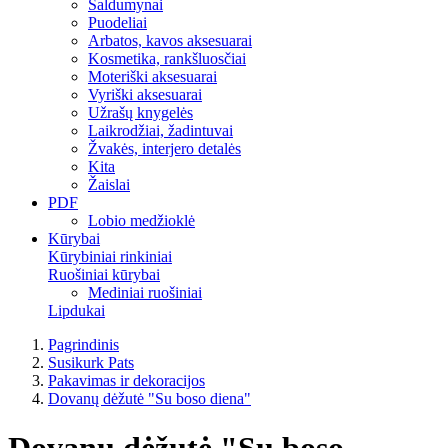
Saldumynai
Puodeliai
Arbatos, kavos aksesuarai
Kosmetika, rankšluosčiai
Moteriški aksesuarai
Vyriški aksesuarai
Užrašų knygelės
Laikrodžiai, žadintuvai
Žvakės, interjero detalės
Kita
Žaislai
PDF
Lobio medžioklė
Kūrybai
Kūrybiniai rinkiniai
Ruošiniai kūrybai
Mediniai ruošiniai
Lipdukai
Pagrindinis
Susikurk Pats
Pakavimas ir dekoracijos
Dovanų dėžutė "Su boso diena"
Dovanų dėžutė "Su boso