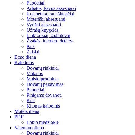
Puodeliai
Arbatos, kavos aksesuarai
Kosmetika, rankšluosčiai
Moteriški aksesuarai
Vyriški aksesuarai
Užrašų knygelės
Laikrodžiai, žadintuvai
Žvakės, interjero detalės
Kita
Žaislai
Boso diena
Kalėdoms
Dovanų rinkiniai
Vaikams
Maisto produktai
Dovanų pakavimas
Puodeliai
Pinigams dovanoti
Kita
Kitomis kalbomis
Moters diena
PDF
Lobio medžioklė
Valentino diena
Dovanų rinkiniai