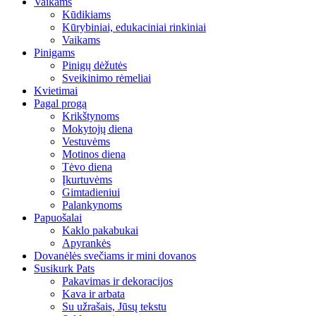
Vaikams
Kūdikiams
Kūrybiniai, edukaciniai rinkiniai
Vaikams
Pinigams
Pinigų dėžutės
Sveikinimo rėmeliai
Kvietimai
Pagal progą
Krikštynoms
Mokytojų diena
Vestuvėms
Motinos diena
Tėvo diena
Įkurtuvėms
Gimtadieniui
Palankynoms
Papuošalai
Kaklo pakabukai
Apyrankės
Dovanėlės svečiams ir mini dovanos
Susikurk Pats
Pakavimas ir dekoracijos
Kava ir arbata
Su užrašais, Jūsų tekstu