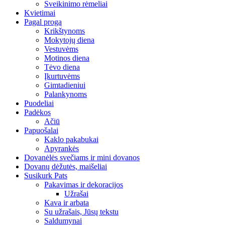
Sveikinimo rėmeliai
Kvietimai
Pagal progą
Krikštynoms
Mokytojų diena
Vestuvėms
Motinos diena
Tėvo diena
Įkurtuvėms
Gimtadieniui
Palankynoms
Puodeliai
Padėkos
Ačiū
Papuošalai
Kaklo pakabukai
Apyrankės
Dovanėlės svečiams ir mini dovanos
Dovanų dėžutės, maišeliai
Susikurk Pats
Pakavimas ir dekoracijos
Užrašai
Kava ir arbata
Su užrašais, Jūsų tekstu
Saldumynai