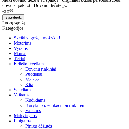
Jauki dovanų dėžutė su spauda - originalus būdas personalizuotai
dovanai pakuoti. Dovanų dėžutė p..
00
€10
Į norų sąrašą
Kategorijos
Sveiki sugrįžę į mokyklą!
Moterims
Vyrams
Mamai
Tėčiui
Krikšto tėveliams
Dovanų rinkiniai
Puodeliai
Maistas
Kita
Seneliams
Vaikams
Kūdikiams
Kūrybiniai, edukaciniai rinkiniai
Vaikams
Mokytojams
Pinigams
Pinigų dėžutės