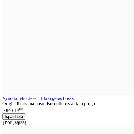
Vyno butelio dėžė "Tikrai geras bosas"
Originali dovana bosui Boso dienos ar kita proga. ..
00
Nuo
€13
Į norų sąrašą