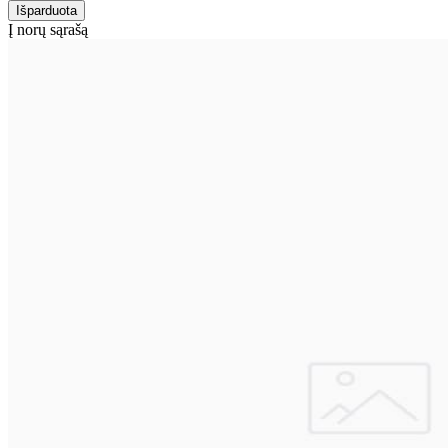
Į norų sąrašą