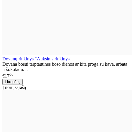
Dovanų rinkinys "Auksinis rinkinys"
Dovana bosui tarptautinės boso dienos ar kita proga su kava, arbata
ir šokoladu. ..
00
€17
Į norų sąrašą