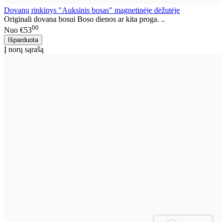
Dovanų rinkinys "Auksinis bosas" magnetinėje dėžutėje
Originali dovana bosui Boso dienos ar kita proga. ..
00
Nuo
€53
Į norų sąrašą