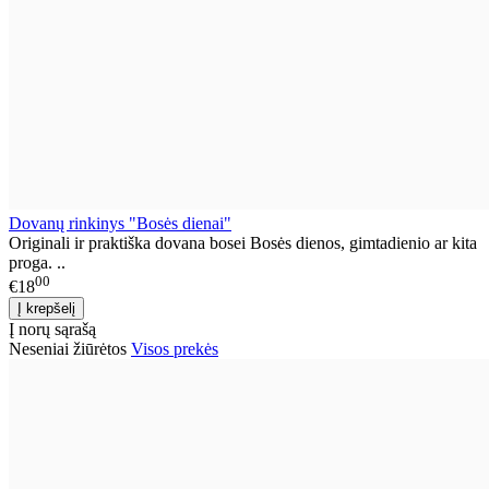
Dovanų rinkinys "Bosės dienai"
Originali ir praktiška dovana bosei Bosės dienos, gimtadienio ar kita
proga. ..
00
€18
Į norų sąrašą
Neseniai žiūrėtos
Visos prekės