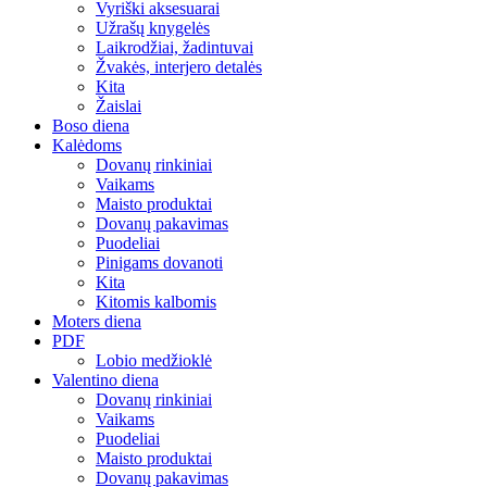
Vyriški aksesuarai
Užrašų knygelės
Laikrodžiai, žadintuvai
Žvakės, interjero detalės
Kita
Žaislai
Boso diena
Kalėdoms
Dovanų rinkiniai
Vaikams
Maisto produktai
Dovanų pakavimas
Puodeliai
Pinigams dovanoti
Kita
Kitomis kalbomis
Moters diena
PDF
Lobio medžioklė
Valentino diena
Dovanų rinkiniai
Vaikams
Puodeliai
Maisto produktai
Dovanų pakavimas