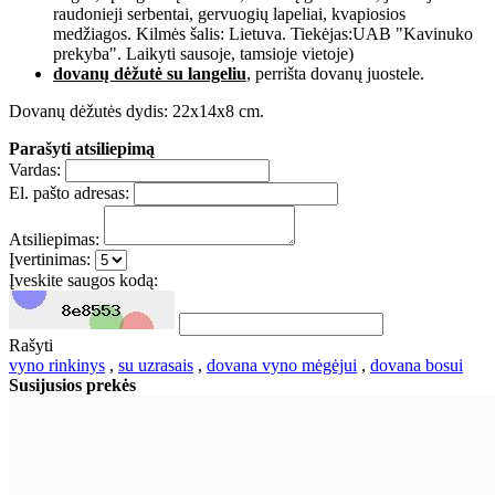
raudonieji serbentai, gervuogių lapeliai, kvapiosios
medžiagos. Kilmės šalis: Lietuva. Tiekėjas:UAB "Kavinuko
prekyba". Laikyti sausoje, tamsioje vietoje)
dovanų dėžutė su langeliu
, perrišta dovanų juostele.
Dovanų dėžutės dydis: 22x14x8 cm.
Parašyti atsiliepimą
Vardas:
El. pašto adresas:
Atsiliepimas:
Įvertinimas:
Įveskite saugos kodą:
Rašyti
vyno rinkinys
,
su uzrasais
,
dovana vyno mėgėjui
,
dovana bosui
Susijusios prekės