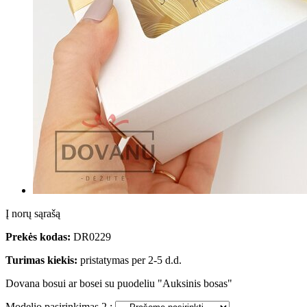
Į norų sąrašą
Prekės kodas:
DR0229
Turimas kiekis:
pristatymas per 2-5 d.d.
Dovana bosui ar bosei su puodeliu "Auksinis bosas"
Modelio pasirinkimas 2 :