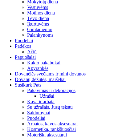
Mokytojų diena
Vestuvėms
Motinos diena
Tėvo diena
Įkurtuvėms
Gimtadieniui
Palankynoms
Puodeliai
Padėkos
Ačiū
Papuošalai
Kaklo pakabukai
Apyrankės
Dovanėlės svečiams ir mini dovanos
Dovanų dėžutės, maišeliai
Susikurk Pats
Pakavimas ir dekoracijos
Užrašai
Kava ir arbata
Su užrašais, Jūsų tekstu
Saldumynai
Puodeliai
Arbatos, kavos aksesuarai
Kosmetika, rankšluosčiai
Moteriški aksesuarai