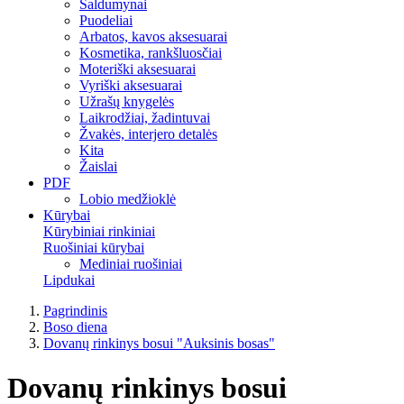
Saldumynai
Puodeliai
Arbatos, kavos aksesuarai
Kosmetika, rankšluosčiai
Moteriški aksesuarai
Vyriški aksesuarai
Užrašų knygelės
Laikrodžiai, žadintuvai
Žvakės, interjero detalės
Kita
Žaislai
PDF
Lobio medžioklė
Kūrybai
Kūrybiniai rinkiniai
Ruošiniai kūrybai
Mediniai ruošiniai
Lipdukai
Pagrindinis
Boso diena
Dovanų rinkinys bosui "Auksinis bosas"
Dovanų rinkinys bosui