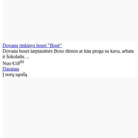
Dovanų rinkinys bosei "Bosė"
Dovana bosei tarptautinės Boso dienos ar kita proga su kava, arbata
ir šokoladu. ..
00
Nuo
€18
Daugiau
Į norų sąrašą