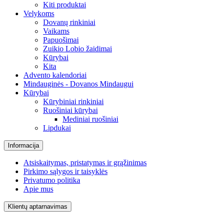
Kiti produktai
Velykoms
Dovanų rinkiniai
Vaikams
Papuošimai
Zuikio Lobio žaidimai
Kūrybai
Kita
Advento kalendoriai
Mindauginės - Dovanos Mindaugui
Kūrybai
Kūrybiniai rinkiniai
Ruošiniai kūrybai
Mediniai ruošiniai
Lipdukai
Informacija
Atsiskaitymas, pristatymas ir grąžinimas
Pirkimo sąlygos ir taisyklės
Privatumo politika
Apie mus
Klientų aptarnavimas