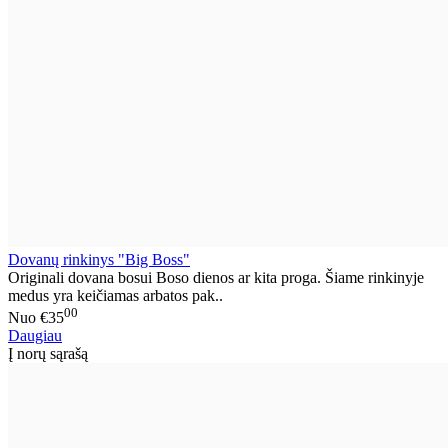
Dovanų rinkinys "Big Boss"
Originali dovana bosui Boso dienos ar kita proga. Šiame rinkinyje
medus yra keičiamas arbatos pak..
00
Nuo
€35
Daugiau
Į norų sąrašą