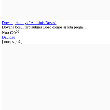
Dovanų rinkinys "Auksinis Bosas"
Dovana bosui tarptautinės Boso dienos ar kita proga. ..
00
Nuo
€20
Daugiau
Į norų sąrašą