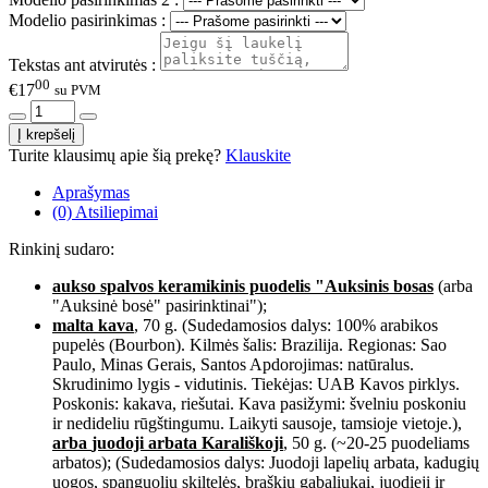
Modelio pasirinkimas :
Tekstas ant atvirutės :
00
€17
su PVM
Turite klausimų apie šią prekę?
Klauskite
Aprašymas
(0) Atsiliepimai
Rinkinį sudaro:
aukso spalvos keramikinis puodelis "Auksinis bosas
(arba
"Auksinė bosė" pasirinktinai");
malta kava
, 70 g. (Sudedamosios dalys: 100% arabikos
pupelės (Bourbon). Kilmės šalis: Brazilija. Regionas: Sao
Paulo, Minas Gerais, Santos Apdorojimas: natūralus.
Skrudinimo lygis - vidutinis. Tiekėjas: UAB Kavos pirklys.
Poskonis: kakava, riešutai. Kava pasižymi: švelniu poskoniu
ir nedideliu rūgštingumu. Laikyti sausoje, tamsioje vietoje.),
arba
juodoji arbata Karališkoji
, 50 g. (~20-25 puodeliams
arbatos); (Sudedamosios dalys: Juodoji lapelių arbata, kadugių
uogos, spanguolių skiltelės, braškių gabaliukai, juodieji ir