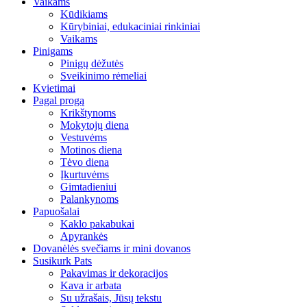
Vaikams
Kūdikiams
Kūrybiniai, edukaciniai rinkiniai
Vaikams
Pinigams
Pinigų dėžutės
Sveikinimo rėmeliai
Kvietimai
Pagal progą
Krikštynoms
Mokytojų diena
Vestuvėms
Motinos diena
Tėvo diena
Įkurtuvėms
Gimtadieniui
Palankynoms
Papuošalai
Kaklo pakabukai
Apyrankės
Dovanėlės svečiams ir mini dovanos
Susikurk Pats
Pakavimas ir dekoracijos
Kava ir arbata
Su užrašais, Jūsų tekstu