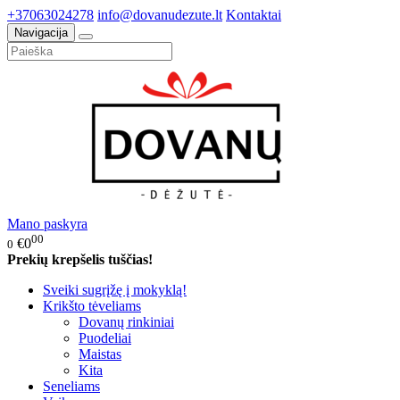
+37063024278
info@dovanudezute.lt
Kontaktai
Navigacija
Mano paskyra
00
€0
0
Prekių krepšelis tuščias!
Sveiki sugrįžę į mokyklą!
Krikšto tėveliams
Dovanų rinkiniai
Puodeliai
Maistas
Kita
Seneliams